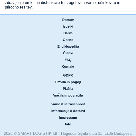
zdravljenje erektilne disfunkcije ter zagotovila varno, učinkovito in
priročno rešitev.
Domov
|
Izdelki
|
Darila
|
Ocene
|
Enciklopedija
|
Članki
|
FAQ
|
Kontakt
GDPR
|
Pravila in pogoji
|
Plačila
|
Vračila in povračila
Varnost in zasebnost
|
Informacije o dostavi
|
Impressum
|
Info
2026 © SMART LOGISTIK kft., Hegedus Gyula utca 13, 1136 Budapest,