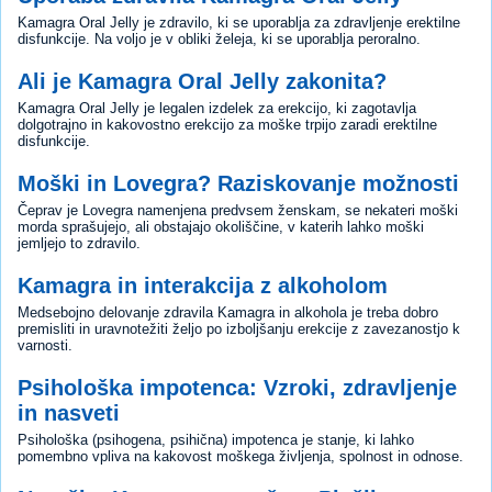
Kamagra Oral Jelly je zdravilo, ki se uporablja za zdravljenje erektilne
disfunkcije. Na voljo je v obliki želeja, ki se uporablja peroralno.
Ali je Kamagra Oral Jelly zakonita?
Kamagra Oral Jelly je legalen izdelek za erekcijo, ki zagotavlja
dolgotrajno in kakovostno erekcijo za moške trpijo zaradi erektilne
disfunkcije.
Moški in Lovegra? Raziskovanje možnosti
Čeprav je Lovegra namenjena predvsem ženskam, se nekateri moški
morda sprašujejo, ali obstajajo okoliščine, v katerih lahko moški
jemljejo to zdravilo.
Kamagra in interakcija z alkoholom
Medsebojno delovanje zdravila Kamagra in alkohola je treba dobro
premisliti in uravnotežiti željo po izboljšanju erekcije z zavezanostjo k
varnosti.
Psihološka impotenca: Vzroki, zdravljenje
in nasveti
Psihološka (psihogena, psihična) impotenca je stanje, ki lahko
pomembno vpliva na kakovost moškega življenja, spolnost in odnose.