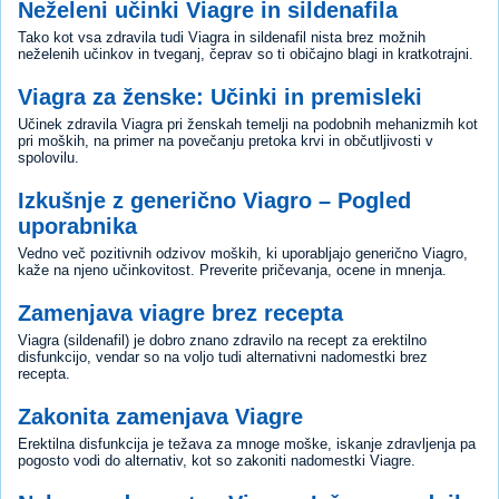
Neželeni učinki Viagre in sildenafila
Tako kot vsa zdravila tudi Viagra in sildenafil nista brez možnih
neželenih učinkov in tveganj, čeprav so ti običajno blagi in kratkotrajni.
Viagra za ženske: Učinki in premisleki
Učinek zdravila Viagra pri ženskah temelji na podobnih mehanizmih kot
pri moških, na primer na povečanju pretoka krvi in občutljivosti v
spolovilu.
Izkušnje z generično Viagro – Pogled
uporabnika
Vedno več pozitivnih odzivov moških, ki uporabljajo generično Viagro,
kaže na njeno učinkovitost. Preverite pričevanja, ocene in mnenja.
Zamenjava viagre brez recepta
Viagra (sildenafil) je dobro znano zdravilo na recept za erektilno
disfunkcijo, vendar so na voljo tudi alternativni nadomestki brez
recepta.
Zakonita zamenjava Viagre
Erektilna disfunkcija je težava za mnoge moške, iskanje zdravljenja pa
pogosto vodi do alternativ, kot so zakoniti nadomestki Viagre.