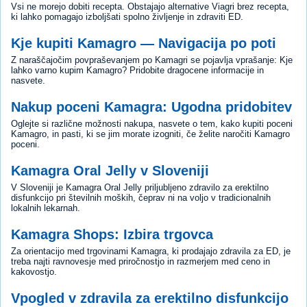
Vsi ne morejo dobiti recepta. Obstajajo alternative Viagri brez recepta,
ki lahko pomagajo izboljšati spolno življenje in zdraviti ED.
Kje kupiti Kamagro — Navigacija po poti
Z naraščajočim povpraševanjem po Kamagri se pojavlja vprašanje: Kje
lahko varno kupim Kamagro? Pridobite dragocene informacije in
nasvete.
Nakup poceni Kamagra: Ugodna pridobitev
Oglejte si različne možnosti nakupa, nasvete o tem, kako kupiti poceni
Kamagro, in pasti, ki se jim morate izogniti, če želite naročiti Kamagro
poceni.
Kamagra Oral Jelly v Sloveniji
V Sloveniji je Kamagra Oral Jelly priljubljeno zdravilo za erektilno
disfunkcijo pri številnih moških, čeprav ni na voljo v tradicionalnih
lokalnih lekarnah.
Kamagra Shops: Izbira trgovca
Za orientacijo med trgovinami Kamagra, ki prodajajo zdravila za ED, je
treba najti ravnovesje med priročnostjo in razmerjem med ceno in
kakovostjo.
Vpogled v zdravila za erektilno disfunkcijo