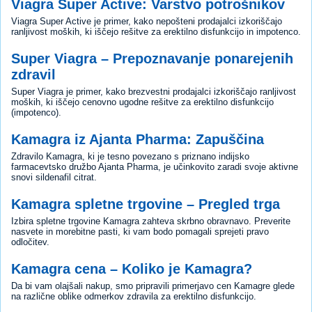
Viagra Super Active: Varstvo potrošnikov
Viagra Super Active je primer, kako nepošteni prodajalci izkoriščajo
ranljivost moških, ki iščejo rešitve za erektilno disfunkcijo in impotenco.
Super Viagra – Prepoznavanje ponarejenih
zdravil
Super Viagra je primer, kako brezvestni prodajalci izkoriščajo ranljivost
moških, ki iščejo cenovno ugodne rešitve za erektilno disfunkcijo
(impotenco).
Kamagra iz Ajanta Pharma: Zapuščina
Zdravilo Kamagra, ki je tesno povezano s priznano indijsko
farmacevtsko družbo Ajanta Pharma, je učinkovito zaradi svoje aktivne
snovi sildenafil citrat.
Kamagra spletne trgovine – Pregled trga
Izbira spletne trgovine Kamagra zahteva skrbno obravnavo. Preverite
nasvete in morebitne pasti, ki vam bodo pomagali sprejeti pravo
odločitev.
Kamagra cena – Koliko je Kamagra?
Da bi vam olajšali nakup, smo pripravili primerjavo cen Kamagre glede
na različne oblike odmerkov zdravila za erektilno disfunkcijo.