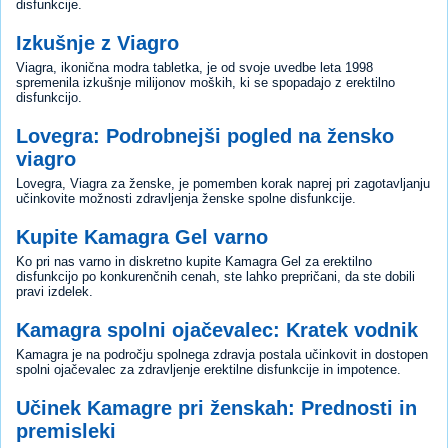
disfunkcije.
Izkušnje z Viagro
Viagra, ikonična modra tabletka, je od svoje uvedbe leta 1998
spremenila izkušnje milijonov moških, ki se spopadajo z erektilno
disfunkcijo.
Lovegra: Podrobnejši pogled na žensko
viagro
Lovegra, Viagra za ženske, je pomemben korak naprej pri zagotavljanju
učinkovite možnosti zdravljenja ženske spolne disfunkcije.
Kupite Kamagra Gel varno
Ko pri nas varno in diskretno kupite Kamagra Gel za erektilno
disfunkcijo po konkurenčnih cenah, ste lahko prepričani, da ste dobili
pravi izdelek.
Kamagra spolni ojačevalec: Kratek vodnik
Kamagra je na področju spolnega zdravja postala učinkovit in dostopen
spolni ojačevalec za zdravljenje erektilne disfunkcije in impotence.
Učinek Kamagre pri ženskah: Prednosti in
premisleki