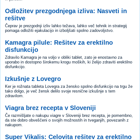
Odložitev prezgodnjega izliva: Nasveti in
rešitve
Čeprav je prezgodnji izliv lahko težava, lahko več tehnik in strategij
pomaga odložiti ejakulacijo in izboljšati spolno zadovoljstvo.
Kamagra pilule: Rešitev za erektilno
disfunkcijo
Zdravilo Kamagra je na voljo v obliki tablet, zato je enostavno za
uporabo in dostopno širokemu krogu moških, ki želijo zdraviti erektilno
disfunkcijo.
Izkušnje z Lovegro
Ker je rožnata tableta Lovegra za žensko spolno disfunkcijo na trgu že
tako dolgo, je več žensk delilo svoje resnične izkušnje s tem
zdravilom.
Viagra brez recepta v Sloveniji
Če razmišljate o nakupu viagre v Sloveniji brez recepta, je pomembno,
da ste dobro obveščeni o svojih možnostih in tveganjih, povezanih z
nakupom.
Super Vikalis: Celovita rešitev za erektilno