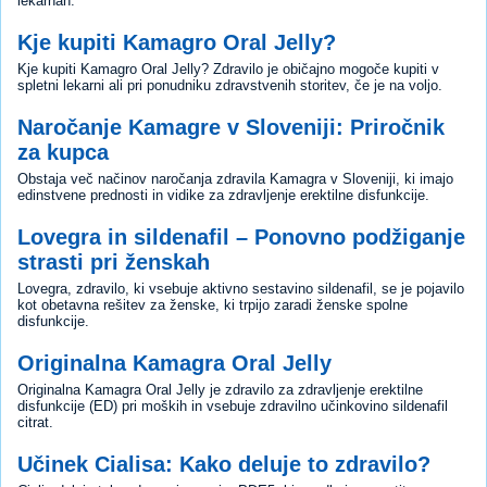
lekarnah.
Kje kupiti Kamagro Oral Jelly?
Kje kupiti Kamagro Oral Jelly? Zdravilo je običajno mogoče kupiti v
spletni lekarni ali pri ponudniku zdravstvenih storitev, če je na voljo.
Naročanje Kamagre v Sloveniji: Priročnik
za kupca
Obstaja več načinov naročanja zdravila Kamagra v Sloveniji, ki imajo
edinstvene prednosti in vidike za zdravljenje erektilne disfunkcije.
Lovegra in sildenafil – Ponovno podžiganje
strasti pri ženskah
Lovegra, zdravilo, ki vsebuje aktivno sestavino sildenafil, se je pojavilo
kot obetavna rešitev za ženske, ki trpijo zaradi ženske spolne
disfunkcije.
Originalna Kamagra Oral Jelly
Originalna Kamagra Oral Jelly je zdravilo za zdravljenje erektilne
disfunkcije (ED) pri moških in vsebuje zdravilno učinkovino sildenafil
citrat.
Učinek Cialisa: Kako deluje to zdravilo?