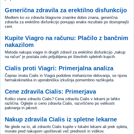
Generična zdravila za erektilno disfunkcijo
Medtem ko so zdravila blagovne znamke dobro znana, generična
zdravila za erektilno disfunkcijo ponujajo enake rezultate po dostopnejši
ceni.
Kupite Viagro na računu: Plačilo z bančnim
nakazilom
Metoda nakupa viagre in drugih zdravil za erektilno disfunkcijo „nakup
na račun“ je postala zelo priljubljena pri številnih spletnih kupcih.
Cialis proti Viagri: Primerjalna analiza
Čeprav imata Cialis in Viagra podobne mehanizme delovanja, se njuna
farmakokinetika in uporabniška izkušnja pomembno razlikujeta.
Cene zdravila Cialis: Primerjava
Koliko stane zdravilo Cialis? Cena zdravila Cialis v lekarni je lahko
različna. Oglejte si ceno zdravila Cialis, razvrščeno po velikosti
pakiranja in jakosti.
Nakup zdravila Cialis iz spletne lekarne
Ne glede na to, ali zdravilo Cialis kupite v lokalni lekarni ali prek spleta,
morate pred nakupom upoštevati več prednosti in vidikov.