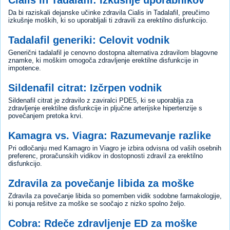
Cialis in Tadalafil: Izkušnje uporabnikov
Da bi raziskali dejanske učinke zdravila Cialis in Tadalafil, preučimo
izkušnje moških, ki so uporabljali ti zdravili za erektilno disfunkcijo.
Tadalafil generiki: Celovit vodnik
Generični tadalafil je cenovno dostopna alternativa zdravilom blagovne
znamke, ki moškim omogoča zdravljenje erektilne disfunkcije in
impotence.
Sildenafil citrat: Izčrpen vodnik
Sildenafil citrat je zdravilo z zaviralci PDE5, ki se uporablja za
zdravljenje erektilne disfunkcije in pljučne arterijske hipertenzije s
povečanjem pretoka krvi.
Kamagra vs. Viagra: Razumevanje razlike
Pri odločanju med Kamagro in Viagro je izbira odvisna od vaših osebnih
preferenc, proračunskih vidikov in dostopnosti zdravil za erektilno
disfunkcijo.
Zdravila za povečanje libida za moške
Zdravila za povečanje libida so pomemben vidik sodobne farmakologije,
ki ponuja rešitve za moške se soočajo z nizko spolno željo.
Cobra: Rdeče zdravljenje ED za moške