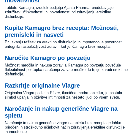
inovativnost
Tablete Kamagra, izdelek podjetja Ajanta Pharma, predstavljajo
združitev učinkovitosti in inovativnosti pri zdravljenju erektilne
disfunkcije.
Kupite Kamagro brez recepta: Možnosti,
premisleki in nasveti
Pri iskanju rešitev za erektilno disfunkcijo in impotenco je pozornost
pritegnila razpoložljivost zdravil, kot je Kamagra brez recepta.
Naročite Kamagro po povzetju
Možnost naročila in nakupa zdravila Kamagra po povzetju povečuje
fleksibilnost postopka naročanja za vse moške, ki trpijo zaradi erektilne
disfunkcije.
Razkritje originalne Viagre
Originalna Viagra podjetja Pfizer, ikonična modra tabletka, je postala
simbol upanja in oživitve intimnosti za nešteto ljudi po vsem svetu.
Naročanje in nakup generične Viagre na
spletu
Naročanje in nakup generične viagre na spletu brez recepta je lahko
priročen in stroškovno učinkovit način zdravljenja erektilne disfunkcije
in impotence.