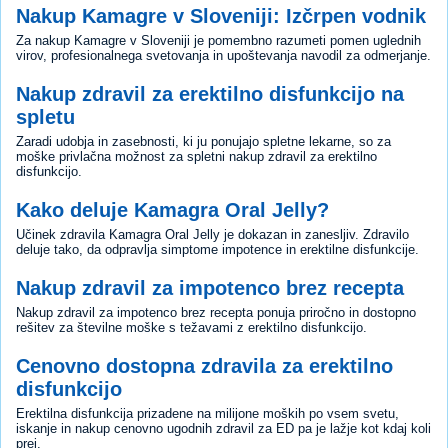
Nakup Kamagre v Sloveniji: Izčrpen vodnik
Za nakup Kamagre v Sloveniji je pomembno razumeti pomen uglednih
virov, profesionalnega svetovanja in upoštevanja navodil za odmerjanje.
Nakup zdravil za erektilno disfunkcijo na
spletu
Zaradi udobja in zasebnosti, ki ju ponujajo spletne lekarne, so za
moške privlačna možnost za spletni nakup zdravil za erektilno
disfunkcijo.
Kako deluje Kamagra Oral Jelly?
Učinek zdravila Kamagra Oral Jelly je dokazan in zanesljiv. Zdravilo
deluje tako, da odpravlja simptome impotence in erektilne disfunkcije.
Nakup zdravil za impotenco brez recepta
Nakup zdravil za impotenco brez recepta ponuja priročno in dostopno
rešitev za številne moške s težavami z erektilno disfunkcijo.
Cenovno dostopna zdravila za erektilno
disfunkcijo
Erektilna disfunkcija prizadene na milijone moških po vsem svetu,
iskanje in nakup cenovno ugodnih zdravil za ED pa je lažje kot kdaj koli
prej.