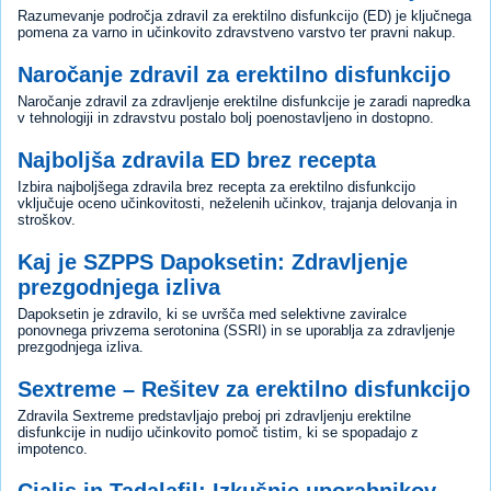
Razumevanje področja zdravil za erektilno disfunkcijo (ED) je ključnega
pomena za varno in učinkovito zdravstveno varstvo ter pravni nakup.
Naročanje zdravil za erektilno disfunkcijo
Naročanje zdravil za zdravljenje erektilne disfunkcije je zaradi napredka
v tehnologiji in zdravstvu postalo bolj poenostavljeno in dostopno.
Najboljša zdravila ED brez recepta
Izbira najboljšega zdravila brez recepta za erektilno disfunkcijo
vključuje oceno učinkovitosti, neželenih učinkov, trajanja delovanja in
stroškov.
Kaj je SZPPS Dapoksetin: Zdravljenje
prezgodnjega izliva
Dapoksetin je zdravilo, ki se uvršča med selektivne zaviralce
ponovnega privzema serotonina (SSRI) in se uporablja za zdravljenje
prezgodnjega izliva.
Sextreme – Rešitev za erektilno disfunkcijo
Zdravila Sextreme predstavljajo preboj pri zdravljenju erektilne
disfunkcije in nudijo učinkovito pomoč tistim, ki se spopadajo z
impotenco.