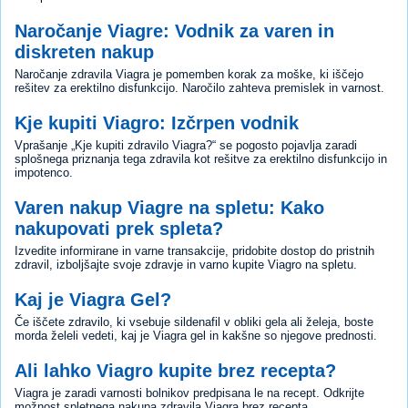
Naročanje Viagre: Vodnik za varen in
diskreten nakup
Naročanje zdravila Viagra je pomemben korak za moške, ki iščejo
rešitev za erektilno disfunkcijo. Naročilo zahteva premislek in varnost.
Kje kupiti Viagro: Izčrpen vodnik
Vprašanje „Kje kupiti zdravilo Viagra?“ se pogosto pojavlja zaradi
splošnega priznanja tega zdravila kot rešitve za erektilno disfunkcijo in
impotenco.
Varen nakup Viagre na spletu: Kako
nakupovati prek spleta?
Izvedite informirane in varne transakcije, pridobite dostop do pristnih
zdravil, izboljšajte svoje zdravje in varno kupite Viagro na spletu.
Kaj je Viagra Gel?
Če iščete zdravilo, ki vsebuje sildenafil v obliki gela ali želeja, boste
morda želeli vedeti, kaj je Viagra gel in kakšne so njegove prednosti.
Ali lahko Viagro kupite brez recepta?
Viagra je zaradi varnosti bolnikov predpisana le na recept. Odkrijte
možnost spletnega nakupa zdravila Viagra brez recepta.