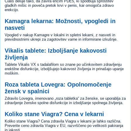
Cialis deluje tako, da zavira encim PDE5, ki spodbuja sprostitev
gladkih mišic in poveča pretok krvi v penis, kar omogoča zdravo
erekcijo.
Kamagra lekarna: Možnosti, vpogledi in
nasveti
Vpogled v nakup Kamagre v lokalni in spletni lekarni, z nasveti in
previdnostnimi ukrepi za zagotovitev varne in informirane izkušnje.
Vikalis tablete: Izboljšanje kakovosti
življenja
Tablete Vikalis VX s tadalafilom so znane po učinkovitem zdravljenju
erektilne disfunkcije, izboljšujejo kakovost življenja in prinašajo upanje
moškim.
Roza tableta Lovegra: Opolnomočenje
žensk v spalnici
Zdravilo Lovegra, imenovano „roza tabletka“ za ženske, se uporablja za
zdravljenje ženske spolne disfunkcije in izboljšanje spolnega življenja.
Koliko stane Viagra? Cena v lekarni
Koliko stane Viagra? Cena zdravila Viagra v lekarni je lahko različna.
Preverite ceno zdravila Viagra v EU, razvrščeno po velikosti pakiranja
in jakosti.