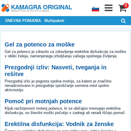
0
DNEVNA PONUDBA
Multipaketi
Gel za potenco za moške
Gel za potenco je zdravilo za zdravljenje erektilne disfunkcije za moške
v obliki želeja, namenjenega izboljšanju vašega spolnega življenja.
Prezgodnji izliv: Nasveti, tveganja in
rešitve
Prezgodnji izliv je pogosta spolna motnja, za katero je značilno
nenadzorovano in prezgodnje sproščanje semena med spolno
aktivnostjo.
Pomoč pri motnjah potence
Kljub razširjenosti motenj potence, ki se običajno imenujejo erektilna
disfunkcija, se številni moški počutijo v zadregi ali neradi iščejo pomoč.
Erektilna disfunkcija: Vodnik za ženske