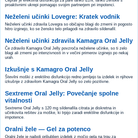
Čeprav je erektilna disfunkcija za pare lahko izziv, lahko ženske s
proaktivnimi ukrepi pomagajo svojim partnerjem pri impotenci.
Neželeni učinki Lovegre: Kratek vodnik
Neželeni učinki zdravila Lovegra so običajno blagi do zmerni in pogosto
hitro izginejo, ko se žensko telo prilagodi na zdravilo sildenafil.
Neželeni učinki zdravila Kamagra Oral Jelly
Če zdravilo Kamagra Oral Jelly povzroča neželene učinke, so ti zelo
blagi ali zmerni po intenzivnosti in v večini primerov izginejo po nekaj
urah.
Izkušnje s Kamagro Oral Jelly
Številni moški z erektilno disfunkcijo redno jemljejo ta izdelek in njihove
izkušnje z zdravilom Kamagra Oral Jelly so zelo pozitivne.
Sextreme Oral Jelly: Povečanje spolne
vitalnosti
Sextreme Oral Jelly s 120 mg sildenafila citrata je diskretna in
učinkovita rešitev za moške, ki trpijo zaradi erektilne disfunkcije in
impotence.
Oralni žele — Gel za potenco
Oralni žele je najbolj priljubljen izdelek z močjo gela na trgu za