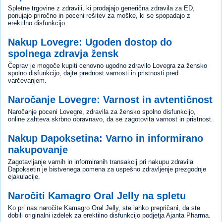
Spletne trgovine z zdravili, ki prodajajo generična zdravila za ED,
ponujajo priročno in poceni rešitev za moške, ki se spopadajo z
erektilno disfunkcijo.
Nakup Lovegre: Ugoden dostop do
spolnega zdravja žensk
Čeprav je mogoče kupiti cenovno ugodno zdravilo Lovegra za žensko
spolno disfunkcijo, dajte prednost varnosti in pristnosti pred
varčevanjem.
Naročanje Lovegre: Varnost in avtentičnost
Naročanje poceni Lovegre, zdravila za žensko spolno disfunkcijo,
online zahteva skrbno obravnavo, da se zagotovita varnost in pristnost.
Nakup Dapoksetina: Varno in informirano
nakupovanje
Zagotavljanje varnih in informiranih transakcij pri nakupu zdravila
Dapoksetin je bistvenega pomena za uspešno zdravljenje prezgodnje
ejakulacije.
Naročiti Kamagro Oral Jelly na spletu
Ko pri nas naročite Kamagro Oral Jelly, ste lahko prepričani, da ste
dobili originalni izdelek za erektilno disfunkcijo podjetja Ajanta Pharma.