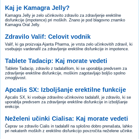
Kaj je Kamagra Jelly?
Kamagra Jelly je zelo učinkovito zdravilo za zdravljenje erektilne
disfunkcije (impotence) pri moških. Znano je pod blagovno znamko
Kamagra Oral Jelly.
Zdravilo Valif: Celovit vodnik
Valif, ki ga proizvaja Ajanta Pharma, je vrsta zelo učinkovitih zdravil, ki
vsebujejo vardenafil za zdravljenje erektilne disfunkcije in impotence.
Tablete Tadacip: Kaj morate vedeti
Tablete Tadacip, zdravilo z tadalafilom, ki se uporablja predvsem za
zdravljenje erektilne disfunkcije, moškim zagotavljajo boljšo spolno
zmogljivost.
Apcalis SX: Izboljšanje erektilne funkcije
Apcalis SX, ki vsebuje zdravilno učinkovino tadalafil, je zdravilo, ki se
uporablja predvsem za zdravljenje erektilne disfunkcije in izboljšanje
erekcije.
Neželeni učinki Cialisa: Kaj morate vedeti
Čeprav se zdravilo Cialis in tadalafil na splošno dobro prenašata, lahko
pri nekaterih moških z erektilno disfunkcijo povzročita neželene učinke.