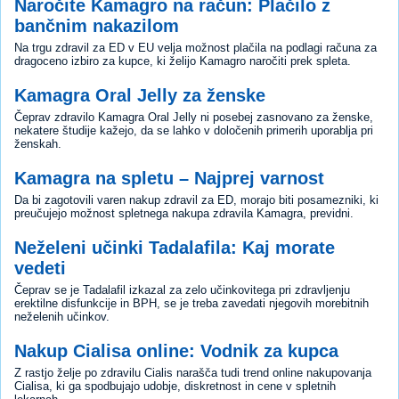
Naročite Kamagro na račun: Plačilo z
bančnim nakazilom
Na trgu zdravil za ED v EU velja možnost plačila na podlagi računa za
dragoceno izbiro za kupce, ki želijo Kamagro naročiti prek spleta.
Kamagra Oral Jelly za ženske
Čeprav zdravilo Kamagra Oral Jelly ni posebej zasnovano za ženske,
nekatere študije kažejo, da se lahko v določenih primerih uporablja pri
ženskah.
Kamagra na spletu – Najprej varnost
Da bi zagotovili varen nakup zdravil za ED, morajo biti posamezniki, ki
preučujejo možnost spletnega nakupa zdravila Kamagra, previdni.
Neželeni učinki Tadalafila: Kaj morate
vedeti
Čeprav se je Tadalafil izkazal za zelo učinkovitega pri zdravljenju
erektilne disfunkcije in BPH, se je treba zavedati njegovih morebitnih
neželenih učinkov.
Nakup Cialisa online: Vodnik za kupca
Z rastjo želje po zdravilu Cialis narašča tudi trend online nakupovanja
Cialisa, ki ga spodbujajo udobje, diskretnost in cene v spletnih