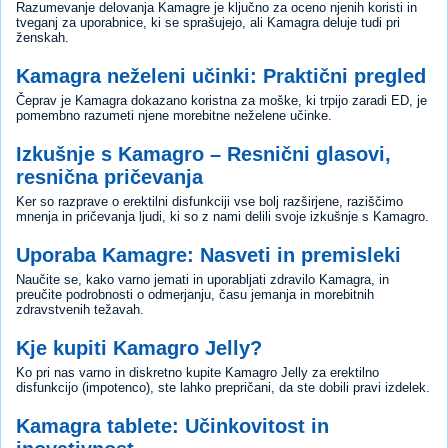
Razumevanje delovanja Kamagre je ključno za oceno njenih koristi in
tveganj za uporabnice, ki se sprašujejo, ali Kamagra deluje tudi pri
ženskah.
Kamagra neželeni učinki: Praktični pregled
Čeprav je Kamagra dokazano koristna za moške, ki trpijo zaradi ED, je
pomembno razumeti njene morebitne neželene učinke.
Izkušnje s Kamagro – Resnični glasovi,
resnična pričevanja
Ker so razprave o erektilni disfunkciji vse bolj razširjene, raziščimo
mnenja in pričevanja ljudi, ki so z nami delili svoje izkušnje s Kamagro.
Uporaba Kamagre: Nasveti in premisleki
Naučite se, kako varno jemati in uporabljati zdravilo Kamagra, in
preučite podrobnosti o odmerjanju, času jemanja in morebitnih
zdravstvenih težavah.
Kje kupiti Kamagro Jelly?
Ko pri nas varno in diskretno kupite Kamagro Jelly za erektilno
disfunkcijo (impotenco), ste lahko prepričani, da ste dobili pravi izdelek.
Kamagra tablete: Učinkovitost in