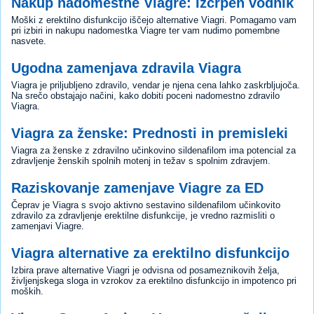
Nakup nadomestne Viagre: Izčrpen vodnik
Moški z erektilno disfunkcijo iščejo alternative Viagri. Pomagamo vam
pri izbiri in nakupu nadomestka Viagre ter vam nudimo pomembne
nasvete.
Ugodna zamenjava zdravila Viagra
Viagra je priljubljeno zdravilo, vendar je njena cena lahko zaskrbljujoča.
Na srečo obstajajo načini, kako dobiti poceni nadomestno zdravilo
Viagra.
Viagra za ženske: Prednosti in premisleki
Viagra za ženske z zdravilno učinkovino sildenafilom ima potencial za
zdravljenje ženskih spolnih motenj in težav s spolnim zdravjem.
Raziskovanje zamenjave Viagre za ED
Čeprav je Viagra s svojo aktivno sestavino sildenafilom učinkovito
zdravilo za zdravljenje erektilne disfunkcije, je vredno razmisliti o
zamenjavi Viagre.
Viagra alternative za erektilno disfunkcijo
Izbira prave alternative Viagri je odvisna od posameznikovih želja,
življenjskega sloga in vzrokov za erektilno disfunkcijo in impotenco pri
moških.