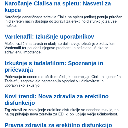
Naročanje Cialisa na spletu: Nasveti za
kupce
Naročanje generičnega zdravila Cialis na spletu (online) ponuja priročen
in diskreten način dostopa do zdravil za erektilno disfunkcijo za vse
moške.
Vardenafil: Izkušnje uporabnikov
Moški različnih starosti in okolij so delili svoje izkušnje z zdravilom
Vardenafil ter poudarili njegove prednosti in neželene učinke pri
zdravljenju impotence.
Izkušnje s tadalafilom: Spoznanja in
pričevanja
Pričevanja in ocene resničnih moških, ki uporabljajo Cialis ali generični
Tadalafil, zagotavljajo neprecenljiv vpogled v učinkovitost in
uporabniško izkušnjo.
Novi trendi: Nova zdravila za erektilno
disfunkcijo
Trg zdravil za zdravljenje erektilne disfunkcije se nenehno razvija, saj
na trg prihajajo nova zdravila za ED, ki obljubljajo večjo učinkovitost.
Pravna zdravila za erektilno disfunkcijo