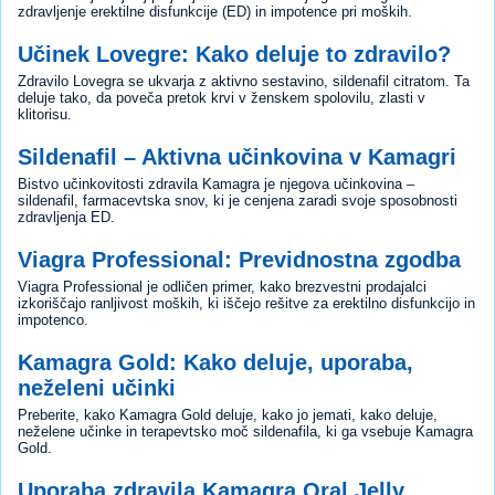
zdravljenje erektilne disfunkcije (ED) in impotence pri moških.
Učinek Lovegre: Kako deluje to zdravilo?
Zdravilo Lovegra se ukvarja z aktivno sestavino, sildenafil citratom. Ta
deluje tako, da poveča pretok krvi v ženskem spolovilu, zlasti v
klitorisu.
Sildenafil – Aktivna učinkovina v Kamagri
Bistvo učinkovitosti zdravila Kamagra je njegova učinkovina –
sildenafil, farmacevtska snov, ki je cenjena zaradi svoje sposobnosti
zdravljenja ED.
Viagra Professional: Previdnostna zgodba
Viagra Professional je odličen primer, kako brezvestni prodajalci
izkoriščajo ranljivost moških, ki iščejo rešitve za erektilno disfunkcijo in
impotenco.
Kamagra Gold: Kako deluje, uporaba,
neželeni učinki
Preberite, kako Kamagra Gold deluje, kako jo jemati, kako deluje,
neželene učinke in terapevtsko moč sildenafila, ki ga vsebuje Kamagra
Gold.
Uporaba zdravila Kamagra Oral Jelly