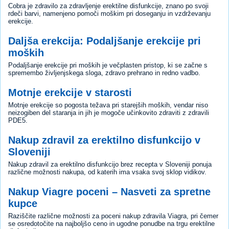
Cobra je zdravilo za zdravljenje erektilne disfunkcije, znano po svoji
rdeči barvi, namenjeno pomoči moškim pri doseganju in vzdrževanju
erekcije.
Daljša erekcija: Podaljšanje erekcije pri
moških
Podaljšanje erekcije pri moških je večplasten pristop, ki se začne s
spremembo življenjskega sloga, zdravo prehrano in redno vadbo.
Motnje erekcije v starosti
Motnje erekcije so pogosta težava pri starejših moških, vendar niso
neizogiben del staranja in jih je mogoče učinkovito zdraviti z zdravili
PDE5.
Nakup zdravil za erektilno disfunkcijo v
Sloveniji
Nakup zdravil za erektilno disfunkcijo brez recepta v Sloveniji ponuja
različne možnosti nakupa, od katerih ima vsaka svoj sklop vidikov.
Nakup Viagre poceni – Nasveti za spretne
kupce
Raziščite različne možnosti za poceni nakup zdravila Viagra, pri čemer
se osredotočite na najboljšo ceno in ugodne ponudbe na trgu erektilne