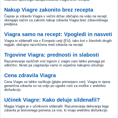
Nakup Viagre zakonito brez recepta
Čeprav je zdravilo Viagra v večini držav običajno na voljo na recept,
obstajajo načini za zakonit nakup zdravila Viagra brez zdravniškega
predpisa.
Viagra samo na recept: Vpogledi in nasveti
Viagra in sildenafil sta v Evropski uniji (EU), tako kot v številnih drugih
regijah, običajno razvrščena med zdravila na recept.
Trgovine Viagra: prednosti in slabosti
Razumevanje različnih vrst trgovin z viagro vam lahko pomaga pri
odločitvi, hkrati pa zagotavlja varno in uspešno nakupno izkušnjo.
Cena zdravila Viagra
Cena Viagre se lahko razlikuje (glejte primerjavo cen). Viagra in njena
generična zdravila so na voljo po ugodni ceni za moške z erektilno
disfunkcijo.
Učinek Viagre: Kako deluje sildenafil?
Magija Viagre je v učinkovini sildenafil. Razumevanje delovanja tega
zdravila je bistvenega pomena za vse, ki imajo erektilno disfunkcijo.