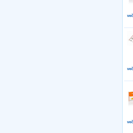
več
več
več