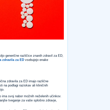
ljo generične različice znanih zdravil za ED,
a zdravila za ED
vsebujejo enake
ična zdravila za ED imajo različne
i na podlagi raziskav ali kliničnih
ijo.
o ima svoj nabor možnih neželenih učinkov.
jmanjše tveganje za vaše splošno zdravje,