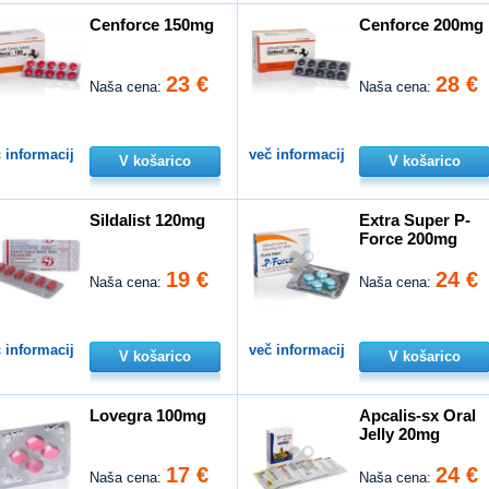
Cenforce 150mg
Cenforce 200mg
23 €
28 €
Naša cena:
Naša cena:
 informacij
več informacij
V košarico
V košarico
Sildalist 120mg
Extra Super P-
Force 200mg
19 €
24 €
Naša cena:
Naša cena:
 informacij
več informacij
V košarico
V košarico
Lovegra 100mg
Apcalis-sx Oral
Jelly 20mg
17 €
24 €
Naša cena:
Naša cena: