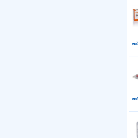
več
več