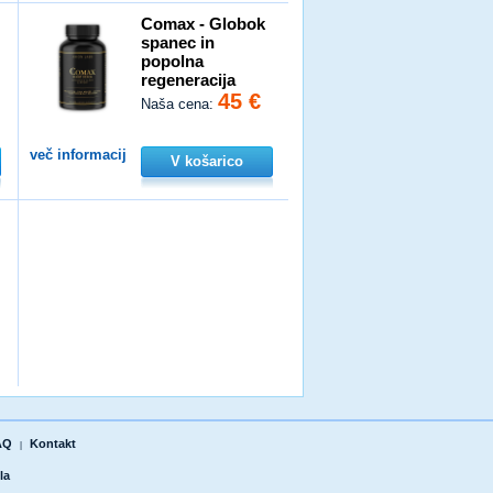
n
Comax - Globok
spanec in
popolna
regeneracija
45 €
Naša cena:
več informacij
V košarico
AQ
Kontakt
|
la