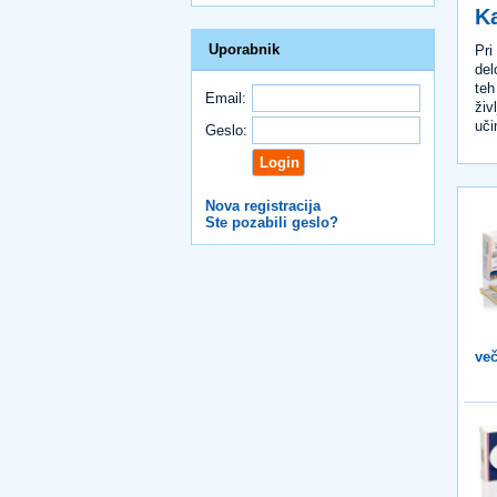
Ka
Uporabnik
Pri
del
teh
Email:
živ
uči
Geslo:
Nova registracija
Ste pozabili geslo?
več