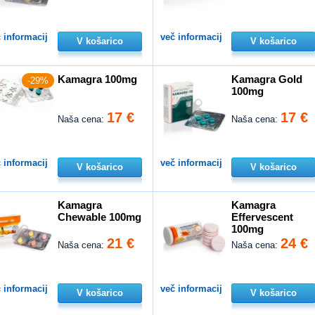
 informacij
več informacij
V košarico
V košarico
Kamagra 100mg
Kamagra Gold
-29%
100mg
17 €
17 €
Naša cena:
Naša cena:
 informacij
več informacij
V košarico
V košarico
Kamagra
Kamagra
Chewable 100mg
Effervescent
100mg
21 €
24 €
Naša cena:
Naša cena:
 informacij
več informacij
V košarico
V košarico