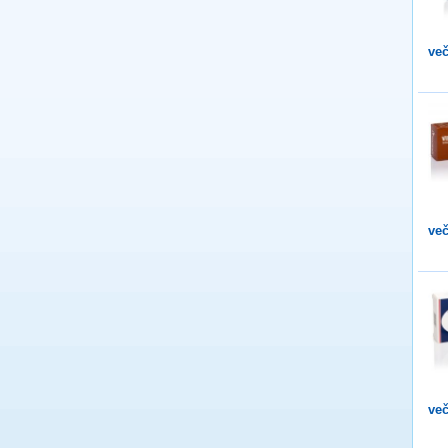
več
več
več