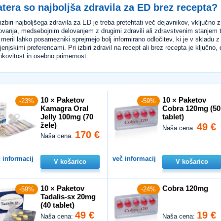
tera so najboljša zdravila za ED brez recepta?
 izbiri najboljšega zdravila za ED je treba pretehtati več dejavnikov, vključno z
ovanja, medsebojnim delovanjem z drugimi zdravili ali zdravstvenim stanjem t
 meril lahko posamezniki sprejmejo bolj informirano odločitev, ki je v skladu 
ljenjskimi preferencami. Pri izbiri zdravil na recept ali brez recepta je ključn
nkovitost in osebno primernost.
10 × Paketov
10 × Paketov
-23%
-59%
Kamagra Oral
Cobra 120mg (50
Jelly 100mg (70
tablet)
žele)
49 €
Naša cena:
170 €
Naša cena:
 informacij
več informacij
V košarico
V košarico
10 × Paketov
Cobra 120mg
-59%
-24%
Tadalis-sx 20mg
(40 tablet)
49 €
19 €
Naša cena:
Naša cena: