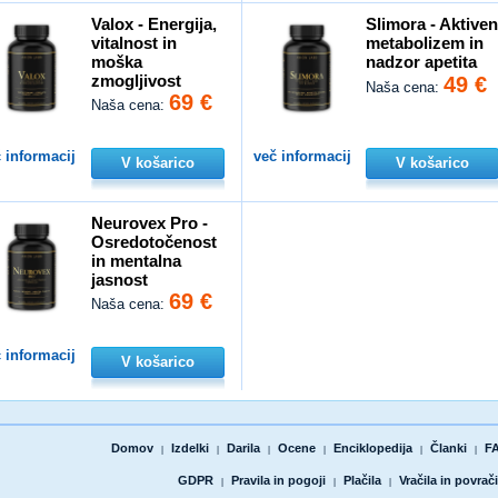
Valox - Energija,
Slimora - Aktive
vitalnost in
metabolizem in
moška
nadzor apetita
zmogljivost
49 €
Naša cena:
69 €
Naša cena:
 informacij
več informacij
V košarico
V košarico
Neurovex Pro -
Osredotočenost
in mentalna
jasnost
69 €
Naša cena:
 informacij
V košarico
Domov
Izdelki
Darila
Ocene
Enciklopedija
Članki
F
|
|
|
|
|
|
GDPR
Pravila in pogoji
Plačila
Vračila in povrači
|
|
|