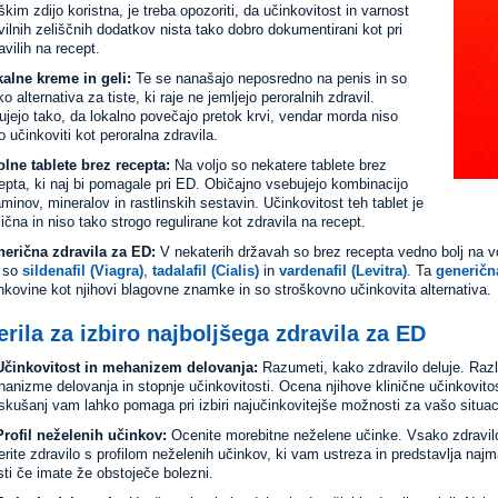
kim zdijo koristna, je treba opozoriti, da učinkovitost in varnost
vilnih zeliščnih dodatkov nista tako dobro dokumentirani kot pri
avilih na recept.
alne kreme in geli:
Te se nanašajo neposredno na penis in so
ko alternativa za tiste, ki raje ne jemljejo peroralnih zdravil.
ujejo tako, da lokalno povečajo pretok krvi, vendar morda niso
o učinkoviti kot peroralna zdravila.
lne tablete brez recepta:
Na voljo so nekatere tablete brez
epta, ki naj bi pomagale pri ED. Običajno vsebujejo kombinacijo
aminov, mineralov in rastlinskih sestavin. Učinkovitost teh tablet je
lična in niso tako strogo regulirane kot zdravila na recept.
erična zdravila za ED:
V nekaterih državah so brez recepta vedno bolj na vo
 so
sildenafil (Viagra)
,
tadalafil (Cialis)
in
vardenafil (Levitra)
. Ta
generičn
nkovine kot njihovi blagovne znamke in so stroškovno učinkovita alternativa.
rila za izbiro najboljšega zdravila za ED
Učinkovitost in mehanizem delovanja:
Razumeti, kako zdravilo deluje. Razl
anizme delovanja in stopnje učinkovitosti. Ocena njihove klinične učinkovitost
skušanj vam lahko pomaga pri izbiri najučinkovitejše možnosti za vašo situac
Profil neželenih učinkov:
Ocenite morebitne neželene učinke. Vsako zdravil
erite zdravilo s profilom neželenih učinkov, ki vam ustreza in predstavlja na
sti če imate že obstoječe bolezni.