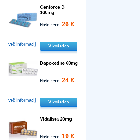
Cenforce D
160mg
26 €
Naša cena:
več informacij
V košarico
Dapoxetine 60mg
24 €
Naša cena:
več informacij
V košarico
Vidalista 20mg
19 €
Naša cena: