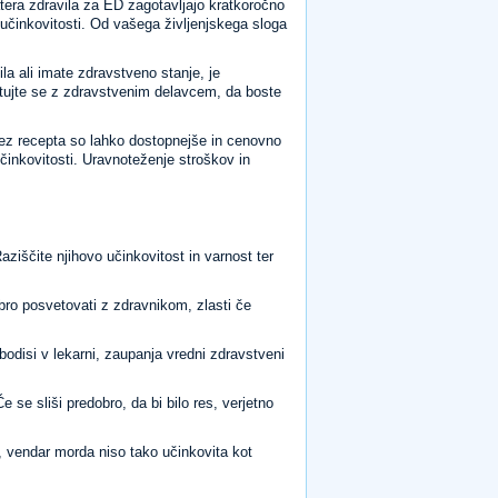
atera zdravila za ED zagotavljajo kratkoročno
učinkovitosti. Od vašega življenjskega sloga
la ali imate zdravstveno stanje, je
etujte se z zdravstvenim delavcem, da boste
rez recepta so lahko dostopnejše in cenovno
učinkovitosti. Uravnoteženje stroškov in
aziščite njihovo učinkovitost in varnost ter
bro posvetovati z zdravnikom, zlasti če
, bodisi v lekarni, zaupanja vredni zdravstveni
e se sliši predobro, da bi bilo res, verjetno
, vendar morda niso tako učinkovita kot