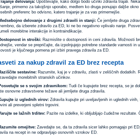
Trajanje delovanja:
Upoštevajte, kako dolgo bodo učinki zdravila trajali. Nek
jšanje, primerno za takojšnjo uporabo, medtem ko druga ponujajo daljše okno 
osebnih preferenc bo odvisno, katero trajanje je za vas primernejše.
Medsebojno delovanje z drugimi zdravili in stanji:
Če jemljete druga zdravi
embno, da izberete zdravilo za ED, ki ne bo negativno vplivalo nanje. Posv
umeli morebitne interakcije in kontraindikacije.
Dostopnost in stroški:
Razmislite o dostopnosti in ceni zdravila. Možnosti b
dnejše, vendar se prepričajte, da izpolnjujejo potrebne standarde varnosti in 
ovosti je ključnega pomena pri izbiri pravega zdravila za ED.
sveti za nakup zdravil za ED brez recepta
aziščite sestavine:
Razumite, kaj je v zdravilu, zlasti v zeliščnih dodatkih. R
zavedajte morebitnih stranskih učinkov.
osvetujte se s svojim zdravnikom:
Tudi če kupujete brez recepta, se je do
te osnovne zdravstvene težave ali jemljete druga zdravila.
upujte iz uglednih virov:
Zdravila kupujte pri uveljavljenih in uglednih virih
ovini ali preverjeni spletni trgovini.
arujte se lažnih trditev:
Pazite na izdelke, ki obljubljajo čudežne rezultate. Č
Razumite omejitve:
Zavedajte se, da ta zdravila sicer lahko pomagajo pri ED
avila na recept in ne odpravljajo osnovnih vzrokov ED.