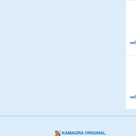
več
več