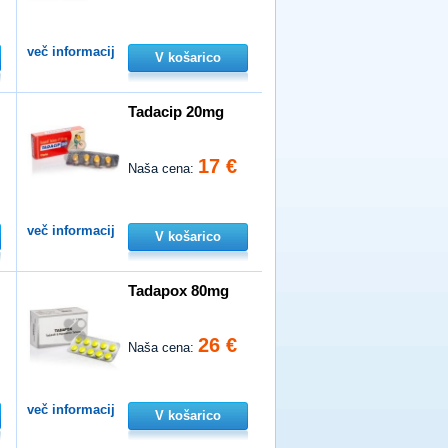
več informacij
V košarico
Tadacip 20mg
17 €
Naša cena:
več informacij
V košarico
Tadapox 80mg
26 €
Naša cena:
več informacij
V košarico