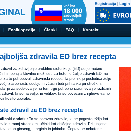
Registracija
|
Login
|
Enciklopedija
|
Članki
|
FAQ
|
Kontakt
ajboljša zdravila ED brez recepta
 zdravil za zdravljenje erektilne disfunkcije (ED) se je močno
širil in ponuja številne možnosti za tiste, ki želijo zdraviti ED, ne
bi za to potrebovali zdravniški recept. Ta premik je posledica želje
večji zasebnosti, udobju in včasih tudi prihranku pri stroških.
dar je za sodelovanje na tem trgu potrebno razumevanje različnih
t zdravil, ki so na voljo, in vidikov, ki so povezani z njihovo varno
učinkovito uporabo.
ste zdravil za ED brez recepta
tlinski dodatki:
To so naravna zdravila, ki se pogosto tržijo kot
avila z manj stranskimi učinki kot običajna zdravila. Priljubljene
tavine so ginseng, L-arginin in johimba. Čeprav se nekaterim