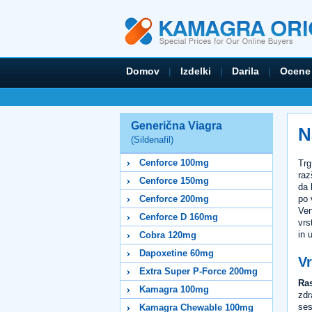
Domov
|
Izdelki
|
Darila
|
Ocene
Generična Viagra
N
(Sildenafil)
Cenforce 100mg
Trg
raz
Cenforce 150mg
da 
po 
Cenforce 200mg
Ven
Cenforce D 160mg
vrs
in 
Cobra 120mg
Dapoxetine 60mg
Vr
Extra Super P-Force 200mg
Ras
Kamagra 100mg
zdr
ses
Kamagra Chewable 100mg