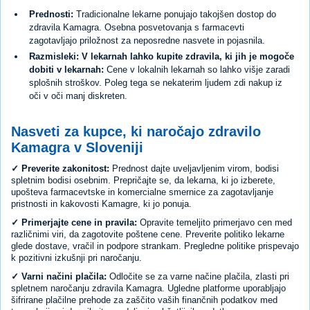
Prednosti:
Tradicionalne lekarne ponujajo takojšen dostop do
zdravila Kamagra. Osebna posvetovanja s farmacevti
zagotavljajo priložnost za neposredne nasvete in pojasnila.
Razmisleki: V lekarnah lahko kupite zdravila, ki jih je mogoče
dobiti v lekarnah:
Cene v lokalnih lekarnah so lahko višje zaradi
splošnih stroškov. Poleg tega se nekaterim ljudem zdi nakup iz
oči v oči manj diskreten.
Nasveti za kupce, ki naročajo zdravilo
Kamagra v Sloveniji
✓ Preverite zakonitost:
Prednost dajte uveljavljenim virom, bodisi
spletnim bodisi osebnim. Prepričajte se, da lekarna, ki jo izberete,
upošteva farmacevtske in komercialne smernice za zagotavljanje
pristnosti in kakovosti Kamagre, ki jo ponuja.
✓ Primerjajte cene in pravila:
Opravite temeljito primerjavo cen med
različnimi viri, da zagotovite poštene cene. Preverite politiko lekarne
glede dostave, vračil in podpore strankam. Pregledne politike prispevajo
k pozitivni izkušnji pri naročanju.
✓ Varni načini plačila:
Odločite se za varne načine plačila, zlasti pri
spletnem naročanju zdravila Kamagra. Ugledne platforme uporabljajo
šifrirane plačilne prehode za zaščito vaših finančnih podatkov med