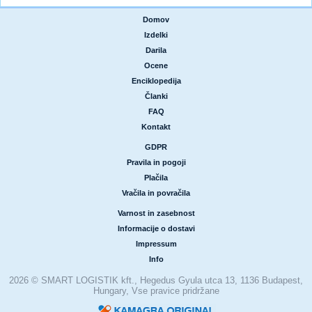
Domov
|
Izdelki
|
Darila
|
Ocene
|
Enciklopedija
|
Članki
|
FAQ
|
Kontakt
GDPR
|
Pravila in pogoji
|
Plačila
|
Vračila in povračila
Varnost in zasebnost
|
Informacije o dostavi
|
Impressum
|
Info
2026 © SMART LOGISTIK kft., Hegedus Gyula utca 13, 1136 Budapest,
Hungary, Vse pravice pridržane