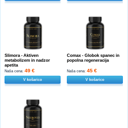
Slimora - Aktiven
Comax - Globok spanec in
metabolizem in nadzor
popolna regeneracija
apetita
49 €
45 €
Naša cena:
Naša cena:
V košarico
V košarico