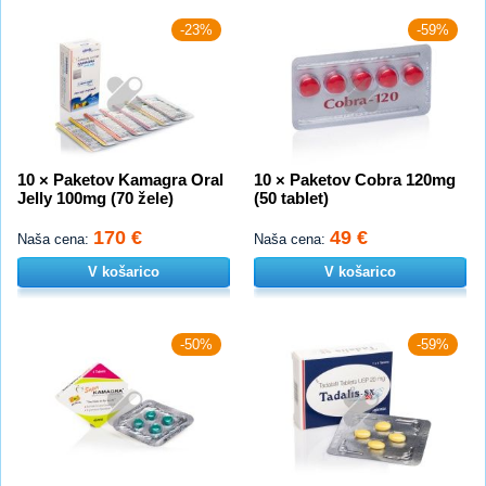
-23%
-59%
10 × Paketov Kamagra Oral
10 × Paketov Cobra 120mg
Jelly 100mg (70 žele)
(50 tablet)
170 €
49 €
Naša cena:
Naša cena:
V košarico
V košarico
-50%
-59%