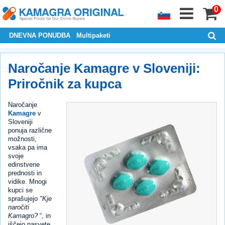
0
DNEVNA PONUDBA
Multipaketi
Naročanje Kamagre v Sloveniji:
Priročnik za kupca
Naročanje
Kamagre
v
Sloveniji
ponuja različne
možnosti,
vsaka pa ima
svoje
edinstvene
prednosti in
vidike. Mnogi
kupci se
sprašujejo
"Kje
naročiti
Kamagro?
“, in
iščejo nasvete