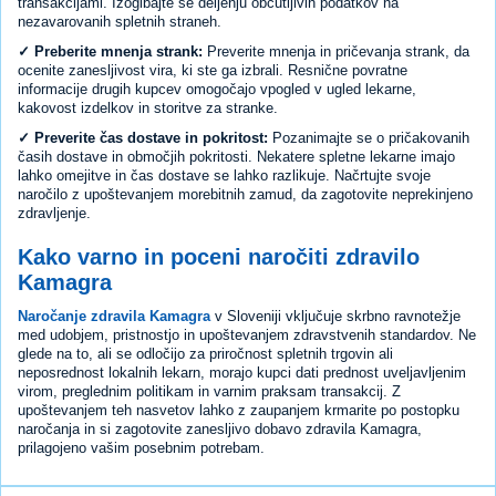
transakcijami. Izogibajte se deljenju občutljivih podatkov na
nezavarovanih spletnih straneh.
✓ Preberite mnenja strank:
Preverite mnenja in pričevanja strank, da
ocenite zanesljivost vira, ki ste ga izbrali. Resnične povratne
informacije drugih kupcev omogočajo vpogled v ugled lekarne,
kakovost izdelkov in storitve za stranke.
✓ Preverite čas dostave in pokritost:
Pozanimajte se o pričakovanih
časih dostave in območjih pokritosti. Nekatere spletne lekarne imajo
lahko omejitve in čas dostave se lahko razlikuje. Načrtujte svoje
naročilo z upoštevanjem morebitnih zamud, da zagotovite neprekinjeno
zdravljenje.
Kako varno in poceni naročiti zdravilo
Kamagra
Naročanje zdravila Kamagra
v Sloveniji vključuje skrbno ravnotežje
med udobjem, pristnostjo in upoštevanjem zdravstvenih standardov. Ne
glede na to, ali se odločijo za priročnost spletnih trgovin ali
neposrednost lokalnih lekarn, morajo kupci dati prednost uveljavljenim
virom, preglednim politikam in varnim praksam transakcij. Z
upoštevanjem teh nasvetov lahko z zaupanjem krmarite po postopku
naročanja in si zagotovite zanesljivo dobavo zdravila Kamagra,
prilagojeno vašim posebnim potrebam.