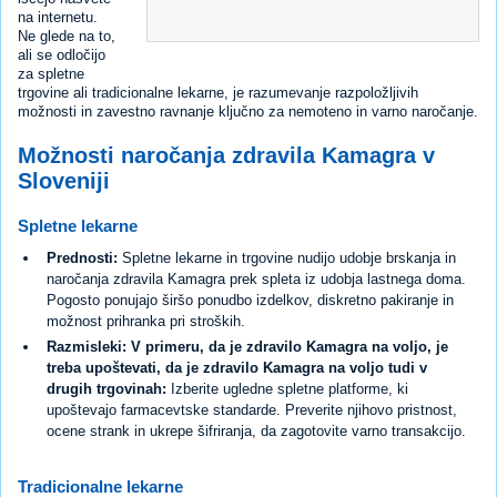
na internetu.
Ne glede na to,
ali se odločijo
za spletne
trgovine ali tradicionalne lekarne, je razumevanje razpoložljivih
možnosti in zavestno ravnanje ključno za nemoteno in varno naročanje.
Možnosti naročanja zdravila Kamagra v
Sloveniji
Spletne lekarne
Prednosti:
Spletne lekarne in trgovine nudijo udobje brskanja in
naročanja zdravila Kamagra prek spleta iz udobja lastnega doma.
Pogosto ponujajo širšo ponudbo izdelkov, diskretno pakiranje in
možnost prihranka pri stroških.
Razmisleki: V primeru, da je zdravilo Kamagra na voljo, je
treba upoštevati, da je zdravilo Kamagra na voljo tudi v
drugih trgovinah:
Izberite ugledne spletne platforme, ki
upoštevajo farmacevtske standarde. Preverite njihovo pristnost,
ocene strank in ukrepe šifriranja, da zagotovite varno transakcijo.
Tradicionalne lekarne