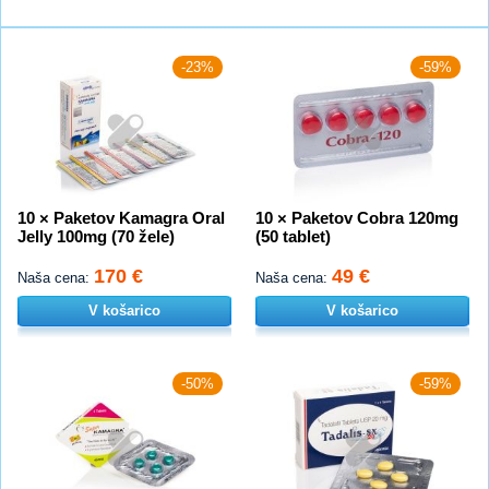
-23%
-59%
10 × Paketov Kamagra Oral
10 × Paketov Cobra 120mg
Jelly 100mg (70 žele)
(50 tablet)
170 €
49 €
Naša cena:
Naša cena:
V košarico
V košarico
-50%
-59%