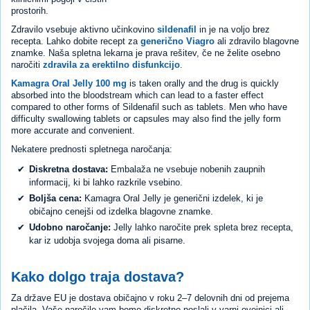
prostorih.
Zdravilo vsebuje aktivno učinkovino
sildenafil
in je na voljo brez
recepta. Lahko dobite recept za
generično Viagro
ali zdravilo blagovne
znamke. Naša spletna lekarna je prava rešitev, če ne želite osebno
naročiti
zdravila za erektilno disfunkcijo
.
Kamagra Oral Jelly 100 mg
is taken orally and the drug is quickly
absorbed into the bloodstream which can lead to a faster effect
compared to other forms of Sildenafil such as tablets. Men who have
difficulty swallowing tablets or capsules may also find the jelly form
more accurate and convenient.
Nekatere prednosti spletnega naročanja:
Diskretna dostava:
Embalaža ne vsebuje nobenih zaupnih
informacij, ki bi lahko razkrile vsebino.
Boljša cena:
Kamagra Oral Jelly je generični izdelek, ki je
običajno cenejši od izdelka blagovne znamke.
Udobno naročanje:
Jelly lahko naročite prek spleta brez recepta,
kar iz udobja svojega doma ali pisarne.
Kako dolgo traja dostava?
Za države EU je dostava običajno v roku 2–7 delovnih dni od prejema
plačila. Vaše naročilo vam bomo diskretno poslali v varni ovojnici ali