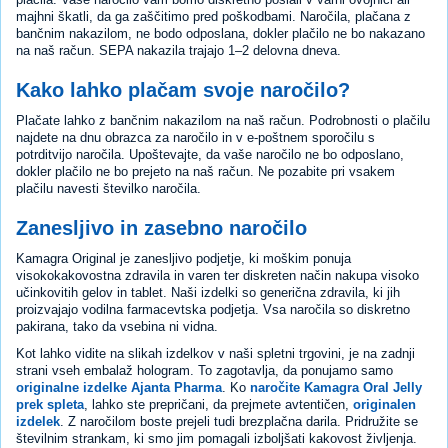
majhni škatli, da ga zaščitimo pred poškodbami. Naročila, plačana z
bančnim nakazilom, ne bodo odposlana, dokler plačilo ne bo nakazano
na naš račun. SEPA nakazila trajajo 1–2 delovna dneva.
Kako lahko plačam svoje naročilo?
Plačate lahko z bančnim nakazilom na naš račun. Podrobnosti o plačilu
najdete na dnu obrazca za naročilo in v e-poštnem sporočilu s
potrditvijo naročila. Upoštevajte, da vaše naročilo ne bo odposlano,
dokler plačilo ne bo prejeto na naš račun. Ne pozabite pri vsakem
plačilu navesti številko naročila.
Zanesljivo in zasebno naročilo
Kamagra Original je zanesljivo podjetje, ki moškim ponuja
visokokakovostna zdravila in varen ter diskreten način nakupa visoko
učinkovitih gelov in tablet. Naši izdelki so generična zdravila, ki jih
proizvajajo vodilna farmacevtska podjetja. Vsa naročila so diskretno
pakirana, tako da vsebina ni vidna.
Kot lahko vidite na slikah izdelkov v naši spletni trgovini, je na zadnji
strani vseh embalaž hologram. To zagotavlja, da ponujamo samo
originalne izdelke Ajanta Pharma
. Ko
naročite Kamagra Oral Jelly
prek spleta
, lahko ste prepričani, da prejmete avtentičen,
originalen
izdelek
. Z naročilom boste prejeli tudi brezplačna darila. Pridružite se
številnim strankam, ki smo jim pomagali izboljšati kakovost življenja.