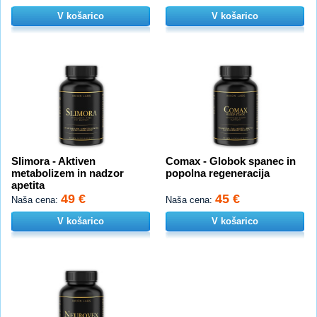
V košarico
V košarico
Slimora - Aktiven
Comax - Globok spanec in
metabolizem in nadzor
popolna regeneracija
apetita
49 €
45 €
Naša cena:
Naša cena:
V košarico
V košarico