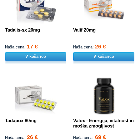
Tadalis-sx 20mg
Valif 20mg
17 €
26 €
Naša cena:
Naša cena:
V košarico
V košarico
Tadapox 80mg
Valox - Energija, vitalnost in
moška zmogljivost
26 €
69 €
Naša cena:
Naša cena: