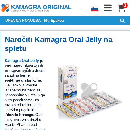
0
DNEVNA PONUDBA
Multipaketi
Naročiti Kamagra Oral Jelly na
spletu
Kamagra Oral Jelly
je
eno najučinkovitejših
in najvarnejših zdravil
za zdravljenje
erektilne disfunkcije.
Gel lahko iz vrečke
iztisnemo na žlico ali
neposredno v usta in ga
hitro pogoltnemo, za
razliko od tablet, ki jih
je težko pogoltniti.
Zdravilo Kamagra Oral
Jelly proizvaja družba
Ajanta Pharma pod
kliničnimi pogoji v čistih