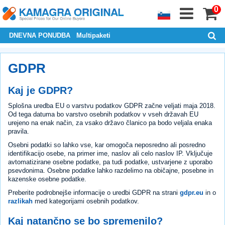
0
DNEVNA PONUDBA
Multipaketi
GDPR
Kaj je GDPR?
Splošna uredba EU o varstvu podatkov GDPR začne veljati maja 2018.
Od tega datuma bo varstvo osebnih podatkov v vseh državah EU
urejeno na enak način, za vsako državo članico pa bodo veljala enaka
pravila.
Osebni podatki so lahko vse, kar omogoča neposredno ali posredno
identifikacijo osebe, na primer ime, naslov ali celo naslov IP. Vključuje
avtomatizirane osebne podatke, pa tudi podatke, ustvarjene z uporabo
psevdonima. Osebne podatke lahko razdelimo na običajne, posebne in
kazenske osebne podatke.
Preberite podrobnejše informacije o uredbi GDPR na strani
gdpr.eu
in o
razlikah
med kategorijami osebnih podatkov.
Kaj natančno se bo spremenilo?