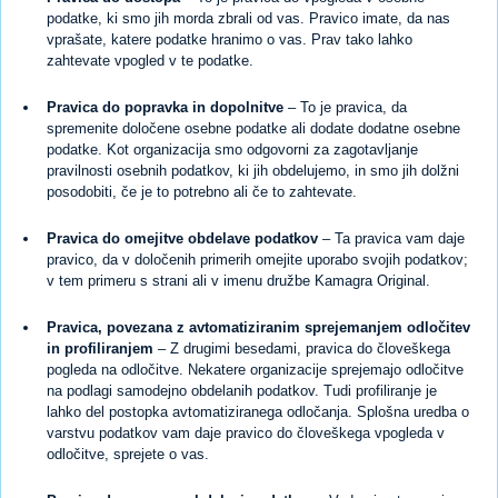
podatke, ki smo jih morda zbrali od vas. Pravico imate, da nas
vprašate, katere podatke hranimo o vas. Prav tako lahko
zahtevate vpogled v te podatke.
Pravica do popravka in dopolnitve
– To je pravica, da
spremenite določene osebne podatke ali dodate dodatne osebne
podatke. Kot organizacija smo odgovorni za zagotavljanje
pravilnosti osebnih podatkov, ki jih obdelujemo, in smo jih dolžni
posodobiti, če je to potrebno ali če to zahtevate.
Pravica do omejitve obdelave podatkov
– Ta pravica vam daje
pravico, da v določenih primerih omejite uporabo svojih podatkov;
v tem primeru s strani ali v imenu družbe Kamagra Original.
Pravica, povezana z avtomatiziranim sprejemanjem odločitev
in profiliranjem
– Z drugimi besedami, pravica do človeškega
pogleda na odločitve. Nekatere organizacije sprejemajo odločitve
na podlagi samodejno obdelanih podatkov. Tudi profiliranje je
lahko del postopka avtomatiziranega odločanja. Splošna uredba o
varstvu podatkov vam daje pravico do človeškega vpogleda v
odločitve, sprejete o vas.