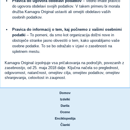
Pravica do ugovora obdelavi podatkov
– Vedno imate pravico
do ugovora obdelavi svojih podatkov. V takem primeru bi morala
družba Kamagra Original ustaviti ali omejiti obdelavo vaših
osebnih podatkov.
Pravica do informacij o tem, kaj počnemo z vašimi osebnimi
podatki
– To pomeni, da smo kot organizacija dolžni nove in
obstoječe stranke jasno obvestiti o tem, kako uporabljamo vaše
osebne podatke. To se bo odražalo v izjavi o zasebnosti na
spletnem mestu.
Kamagra Original izpolnjuje vsa pričakovanja na področjih, povezanih z
zasebnostjo, od 25. maja 2018 dalje. Ključna načela so preglednost,
odgovornost, natančnost, omejitev cilja, omejitev podatkov, omejitev
shranjevanja, celovitost in zaupnost.
Domov
|
Izdelki
|
Darila
|
Ocene
|
Enciklopedija
|
Članki
|