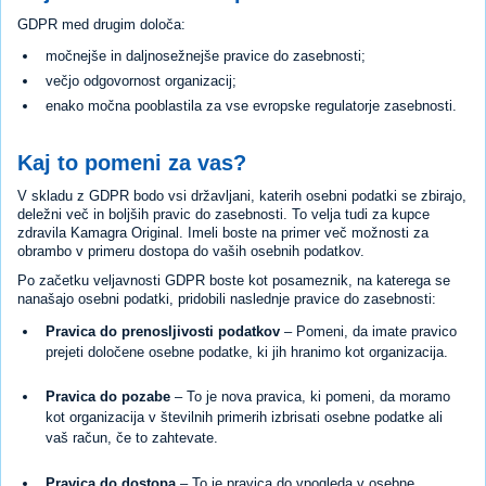
GDPR med drugim določa:
močnejše in daljnosežnejše pravice do zasebnosti;
večjo odgovornost organizacij;
enako močna pooblastila za vse evropske regulatorje zasebnosti.
Kaj to pomeni za vas?
V skladu z GDPR bodo vsi državljani, katerih osebni podatki se zbirajo,
deležni več in boljših pravic do zasebnosti. To velja tudi za kupce
zdravila Kamagra Original. Imeli boste na primer več možnosti za
obrambo v primeru dostopa do vaših osebnih podatkov.
Po začetku veljavnosti GDPR boste kot posameznik, na katerega se
nanašajo osebni podatki, pridobili naslednje pravice do zasebnosti:
Pravica do prenosljivosti podatkov
– Pomeni, da imate pravico
prejeti določene osebne podatke, ki jih hranimo kot organizacija.
Pravica do pozabe
– To je nova pravica, ki pomeni, da moramo
kot organizacija v številnih primerih izbrisati osebne podatke ali
vaš račun, če to zahtevate.
Pravica do dostopa
– To je pravica do vpogleda v osebne