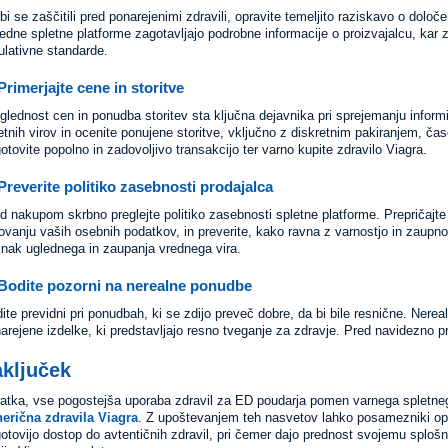
bi se zaščitili pred ponarejenimi zdravili, opravite temeljito raziskavo o določe
edne spletne platforme zagotavljajo podrobne informacije o proizvajalcu, kar za
ulativne standarde.
Primerjajte cene in storitve
glednost cen in ponudba storitev sta ključna dejavnika pri sprejemanju informir
etnih virov in ocenite ponujene storitve, vključno z diskretnim pakiranjem, 
otovite popolno in zadovoljivo transakcijo ter varno kupite zdravilo Viagra.
Preverite politiko zasebnosti prodajalca
d nakupom skrbno preglejte politiko zasebnosti spletne platforme. Prepričajte
ovanju vaših osebnih podatkov, in preverite, kako ravna z varnostjo in zaupno
znak uglednega in zaupanja vrednega vira.
Bodite pozorni na nerealne ponudbe
ite previdni pri ponudbah, ki se zdijo preveč dobre, da bi bile resnične. Ner
arejene izdelke, ki predstavljajo resno tveganje za zdravje. Pred navidezno p
aključek
atka, vse pogostejša uporaba zdravil za ED poudarja pomen varnega spletnega 
erična zdravila Viagra
. Z upoštevanjem teh nasvetov lahko posamezniki opra
otovijo dostop do avtentičnih zdravil, pri čemer dajo prednost svojemu sploš