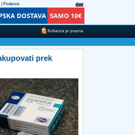
|
Podpora
Košarica je prazna
akupovati prek