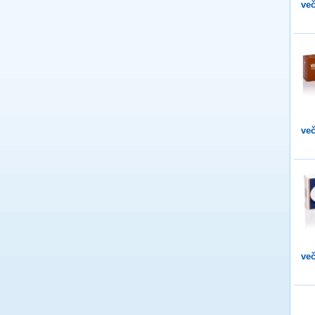
več
več
več