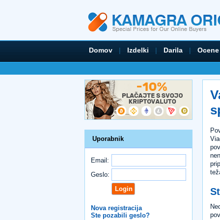
Domov
|
Izdelki
|
Darila
|
Ocene
V
s
Pov
Via
Uporabnik
pov
nen
Email:
pri
tež
Geslo:
St
Ned
Nova registracija
pov
Ste pozabili geslo?