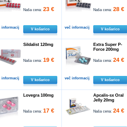
23 €
28 €
Naša cena:
Naša cena:
 informacij
več informacij
V košarico
V košarico
Sildalist 120mg
Extra Super P-
Force 200mg
19 €
24 €
Naša cena:
Naša cena:
 informacij
več informacij
V košarico
V košarico
Lovegra 100mg
Apcalis-sx Oral
Jelly 20mg
17 €
24 €
Naša cena:
Naša cena: