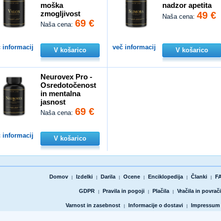
moška
nadzor apetita
zmogljivost
49 €
Naša cena:
69 €
Naša cena:
 informacij
več informacij
V košarico
V košarico
Neurovex Pro -
Osredotočenost
in mentalna
jasnost
69 €
Naša cena:
 informacij
V košarico
Domov
Izdelki
Darila
Ocene
Enciklopedija
Članki
F
|
|
|
|
|
|
GDPR
Pravila in pogoji
Plačila
Vračila in povrači
|
|
|
Varnost in zasebnost
Informacije o dostavi
Impressum
|
|