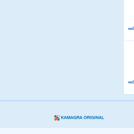
več
več