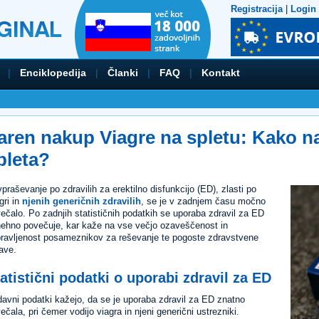
Registracija
|
Login
|
Enciklopedija
|
Članki
|
FAQ
|
Kontakt
aren nakup Viagre na spletu: Kako n
pleta?
praševanje po zdravilih za erektilno disfunkcijo (ED), zlasti po
gri in
njenih generičnih zdravilih
, se je v zadnjem času močno
ečalo. Po zadnjih statističnih podatkih se uporaba zdravil za ED
ehno povečuje, kar kaže na vse večjo ozaveščenost in
pravljenost posameznikov za reševanje te pogoste zdravstvene
ave.
atistični podatki o uporabi zdravil za ED
avni podatki kažejo, da se je uporaba zdravil za ED znatno
ečala, pri čemer vodijo viagra in njeni generični ustrezniki.