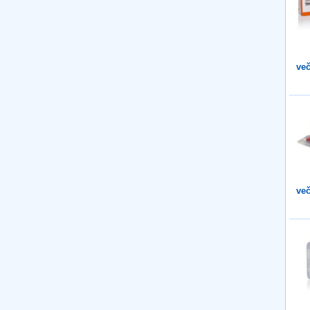
več
več