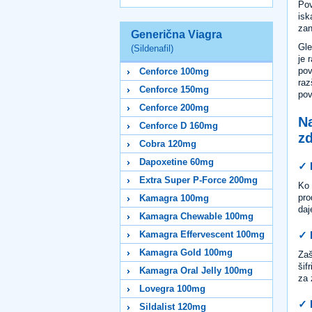
Pov
isk
zan
Generična Viagra
Gle
(Sildenafil)
je 
pov
Cenforce 100mg
raz
Cenforce 150mg
pov
Cenforce 200mg
N
Cenforce D 160mg
zd
Cobra 120mg
Dapoxetine 60mg
✓ 
Extra Super P-Force 200mg
Ko 
pro
Kamagra 100mg
daj
Kamagra Chewable 100mg
✓ 
Kamagra Effervescent 100mg
Kamagra Gold 100mg
Zaš
šif
Kamagra Oral Jelly 100mg
za 
Lovegra 100mg
✓ 
Sildalist 120mg