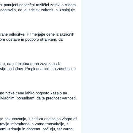
ni ponujeni generični različici zdravila Viagra.
gotavlja, da je izdelek zakonit in izpolnjuje
ane odločitve. Primerjajte cene iz različnih
časom dostave in podporo strankam, da
 se, da je spletna stran zavezana k
stjo podatkov. Pregledna politika zasebnosti
ealno nizke cene lahko pogosto kažejo na
rivlačnimi ponudbami dajte prednost varnosti.
nakupovanja, zlasti za originalno viagro ali
vijo informirane in varne transakcije, si
nemu zdravju in dobremu počutju, ter varno