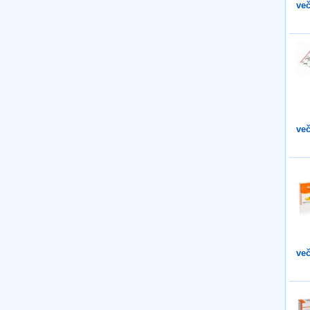
več
več
več