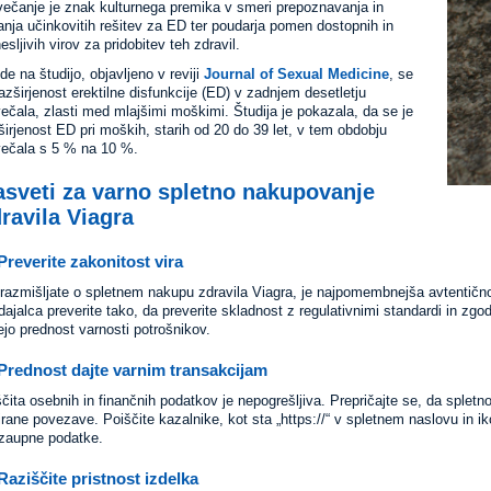
ečanje je znak kulturnega premika v smeri prepoznavanja in
anja učinkovitih rešitev za ED ter poudarja pomen dostopnih in
esljivih virov za pridobitev teh zdravil.
de na študijo, objavljeno v reviji
Journal of Sexual Medicine
, se
razširjenost erektilne disfunkcije (ED) v zadnjem desetletju
ečala, zlasti med mlajšimi moškimi. Študija je pokazala, da se je
širjenost ED pri moških, starih od 20 do 39 let, v tem obdobju
ečala s 5 % na 10 %.
asveti za varno spletno nakupovanje
ravila Viagra
Preverite zakonitost vira
razmišljate o spletnem nakupu zdravila Viagra, je najpomembnejša avtentičnos
dajalca preverite tako, da preverite skladnost z regulativnimi standardi in zgod
ejo prednost varnosti potrošnikov.
Prednost dajte varnim transakcijam
čita osebnih in finančnih podatkov je nepogrešljiva. Prepričajte se, da spletn
rirane povezave. Poiščite kazalnike, kot sta „https://“ v spletnem naslovu in i
zaupne podatke.
Raziščite pristnost izdelka