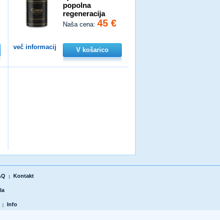
popolna
regeneracija
45 €
Naša cena:
več informacij
V košarico
AQ
Kontakt
|
la
Info
|