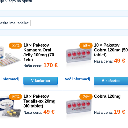
ijo Viagro na spletu.
esite ime izdelka:
10 × Paketov
10 × Paketov
-23%
-59%
Kamagra Oral
Cobra 120mg (50
Jelly 100mg (70
tablet)
žele)
49 €
Naša cena:
170 €
Naša cena:
 informacij
več informacij
V košarico
V košarico
10 × Paketov
Cobra 120mg
-59%
-24%
Tadalis-sx 20mg
(40 tablet)
49 €
19 €
Naša cena:
Naša cena: