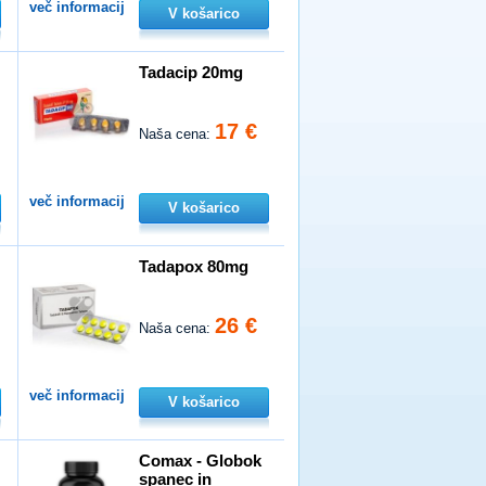
več informacij
V košarico
Tadacip 20mg
17 €
Naša cena:
več informacij
V košarico
Tadapox 80mg
26 €
Naša cena:
več informacij
V košarico
n
Comax - Globok
spanec in