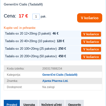
Generični Cialis (Tadalafil)
Cena:
17 €
pak.
V košarico
Kupite več in prihranite:
Tadalis-sx 20 12×20mg (3 paketi):
46 €
V košarico
Tadalis-sx 20 40×20mg (10 paketov):
120 €
V košarico
Tadalis-sx 20 100×20mg (25 paketov):
250 €
V košarico
Tadalis-sx 20 200×20mg (50 paketov):
450 €
V košarico
Koda izdelka:
200317888234
Kategorija:
Generični Cialis (Tadalafil)
Znamka:
Ajanta Pharma Ltd.
Dostopnost:
Na zalogi
Pregled
Uporaba
Neželeni učinki
Opozorilo