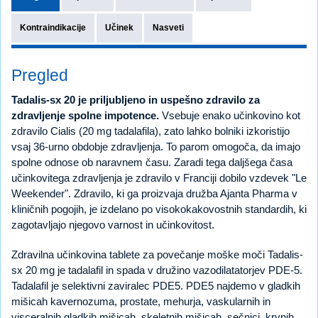
Kontraindikacije
Učinek
Nasveti
Pregled
Tadalis-sx 20 je priljubljeno in uspešno zdravilo za
zdravljenje spolne impotence.
Vsebuje enako učinkovino kot
zdravilo Cialis (20 mg tadalafila), zato lahko bolniki izkoristijo
vsaj 36-urno obdobje zdravljenja. To parom omogoča, da imajo
spolne odnose ob naravnem času. Zaradi tega daljšega časa
učinkovitega zdravljenja je zdravilo v Franciji dobilo vzdevek "Le
Weekender". Zdravilo, ki ga proizvaja družba Ajanta Pharma v
kliničnih pogojih, je izdelano po visokokakovostnih standardih, ki
zagotavljajo njegovo varnost in učinkovitost.
Zdravilna učinkovina tablete za povečanje moške moči Tadalis-
sx 20 mg je tadalafil in spada v družino vazodilatatorjev PDE-5.
Tadalafil je selektivni zaviralec PDE5. PDE5 najdemo v gladkih
mišicah kavernozuma, prostate, mehurja, vaskularnih in
visceralnih gladkih mišicah, skeletnih mišicah, sečnici, krvnih