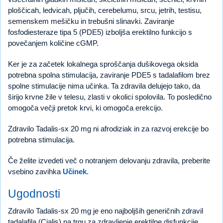
ploščicah, ledvicah, pljučih, cerebelumu, srcu, jetrih, testisu,
semenskem mešičku in trebušni slinavki. Zaviranje
fosfodiesteraze tipa 5 (PDE5) izboljša erektilno funkcijo s
povečanjem količine cGMP.
Ker je za začetek lokalnega sproščanja dušikovega oksida
potrebna spolna stimulacija, zaviranje PDE5 s tadalafilom brez
spolne stimulacije nima učinka. Ta zdravila delujejo tako, da
širijo krvne žile v telesu, zlasti v okolici spolovila. To posledično
omogoča večji pretok krvi, ki omogoča erekcijo.
Zdravilo Tadalis-sx 20 mg ni afrodiziak in za razvoj erekcije bo
potrebna stimulacija.
Če želite izvedeti več o notranjem delovanju zdravila, preberite
vsebino zavihka
Učinek
.
Ugodnosti
Zdravilo Tadalis-sx 20 mg je eno najboljših generičnih zdravil
tadalafila (Cialis) na trgu za zdravljenje erektilne disfunkcije.