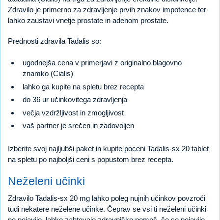
Zdravilo je primerno za zdravljenje prvih znakov impotence ter
lahko zaustavi vnetje prostate in adenom prostate.
Prednosti zdravila Tadalis so:
ugodnejša cena v primerjavi z originalno blagovno
znamko (Cialis)
lahko ga kupite na spletu brez recepta
do 36 ur učinkovitega zdravljenja
večja vzdržljivost in zmogljivost
vaš partner je srečen in zadovoljen
Izberite svoj najljubši paket in kupite poceni Tadalis-sx 20 tablet
na spletu po najboljši ceni s popustom brez recepta.
Neželeni učinki
Zdravilo Tadalis-sx 20 mg lahko poleg nujnih učinkov povzroči
tudi nekatere neželene učinke. Čeprav se vsi ti neželeni učinki
ne pojavijo, lahko zahtevajo zdravniško pomoč, če se pojavijo.