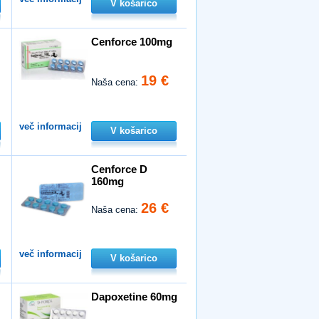
V košarico
Cenforce 100mg
19 €
Naša cena:
več informacij
V košarico
Cenforce D
160mg
26 €
Naša cena:
več informacij
V košarico
Dapoxetine 60mg