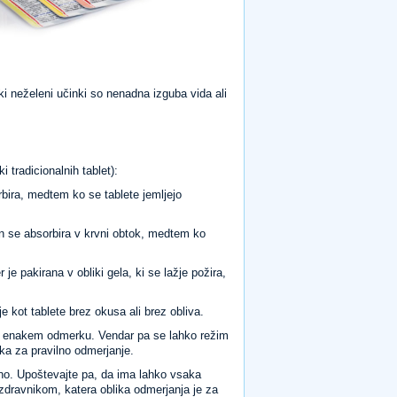
i neželeni učinki so nenadna izguba vida ali
ki tradicionalnih tablet):
orbira, medtem ko se tablete jemljejo
h in se absorbira v krvni obtok, medtem ko
 je pakirana v obliki gela, ki se lažje požira,
je kot tablete brez okusa ali brez obliva.
 v enakem odmerku. Vendar pa se lahko režim
ka za pravilno odmerjanje.
ilno. Upoštevajte pa, da ima lahko vsaka
 zdravnikom, katera oblika odmerjanja je za