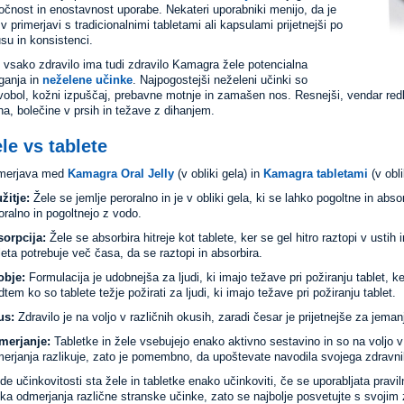
ročnost in enostavnost uporabe. Nekateri uporabniki menijo, da je
 v primerjavi s tradicionalnimi tabletami ali kapsulami prijetnejši po
su in konsistenci.
 vsako zdravilo ima tudi zdravilo Kamagra žele potencialna
ganja in
neželene učinke
. Najpogostejši neželeni učinki so
vobol, kožni izpuščaj, prebavne motnje in zamašen nos. Resnejši, vendar redk
ha, bolečine v prsih in težave z dihanjem.
le vs tablete
imerjava med
Kamagra Oral Jelly
(v obliki gela) in
Kamagra tabletami
(v obli
žitje:
Žele se jemlje peroralno in je v obliki gela, ki se lahko pogoltne in abs
oralno in pogoltnejo z vodo.
orpcija:
Žele se absorbira hitreje kot tablete, ker se gel hitro raztopi v usti
leta potrebuje več časa, da se raztopi in absorbira.
obje:
Formulacija je udobnejša za ljudi, ki imajo težave pri požiranju tablet, ker
tem ko so tablete težje požirati za ljudi, ki imajo težave pri požiranju tablet.
us:
Zdravilo je na voljo v različnih okusih, zaradi česar je prijetnejše za jeman
merjanje:
Tabletke in žele vsebujejo enako aktivno sestavino in so na voljo
erjanja razlikuje, zato je pomembno, da upoštevate navodila svojega zdravni
de učinkovitosti sta žele in tabletke enako učinkoviti, če se uporabljata prav
ika odmerjanja različne stranske učinke, zato se najbolje posvetujte s svojim