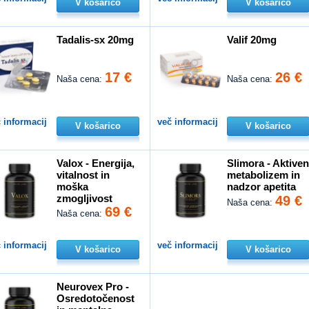
V košarico
V košarico
Tadalis-sx 20mg
Valif 20mg
17 €
26 €
Naša cena:
Naša cena:
 informacij
več informacij
V košarico
V košarico
Valox - Energija,
Slimora - Aktive
vitalnost in
metabolizem in
moška
nadzor apetita
zmogljivost
49 €
Naša cena:
69 €
Naša cena:
 informacij
več informacij
V košarico
V košarico
Neurovex Pro -
Osredotočenost