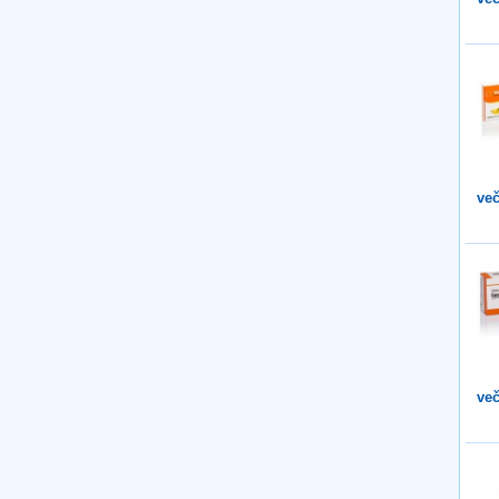
več
več