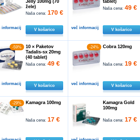
Jelly 100mg (70
tablet)
žele)
49 €
Naša cena:
170 €
Naša cena:
 informacij
več informacij
V košarico
V košarico
10 × Paketov
Cobra 120mg
-59%
-24%
Tadalis-sx 20mg
(40 tablet)
49 €
19 €
Naša cena:
Naša cena:
 informacij
več informacij
V košarico
V košarico
Kamagra 100mg
Kamagra Gold
-29%
100mg
17 €
17 €
Naša cena:
Naša cena:
 informacij
več informacij