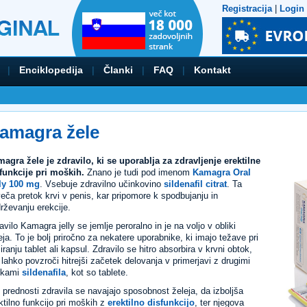
Registracija
|
Login
|
Enciklopedija
|
Članki
|
FAQ
|
Kontakt
amagra žele
agra žele je zdravilo, ki se uporablja za zdravljenje erektilne
funkcije pri moških.
Znano je tudi pod imenom
Kamagra Oral
ly 100 mg
. Vsebuje zdravilno učinkovino
sildenafil citrat
. Ta
eča pretok krvi v penis, kar pripomore k spodbujanju in
rževanju erekcije.
avilo Kamagra jelly se jemlje peroralno in je na voljo v obliki
eja. To je bolj priročno za nekatere uporabnike, ki imajo težave pri
iranju tablet ali kapsul. Zdravilo se hitro absorbira v krvni obtok,
 lahko povzroči hitrejši začetek delovanja v primerjavi z drugimi
ikami
sildenafila
, kot so tablete.
 prednosti zdravila se navajajo sposobnost želeja, da izboljša
ktilno funkcijo pri moških z
erektilno disfunkcijo
, ter njegova