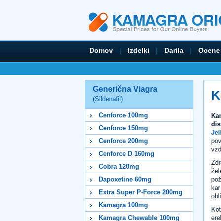
Domov
|
Izdelki
|
Darila
|
Ocene
Generična Viagra
K
(Sildenafil)
Cenforce 100mg
Kam
dis
Cenforce 150mg
Jel
pov
Cenforce 200mg
vzd
Cenforce D 160mg
Zdr
Cobra 120mg
žel
pož
Dapoxetine 60mg
kar
Extra Super P-Force 200mg
obl
Kamagra 100mg
Kot
ere
Kamagra Chewable 100mg