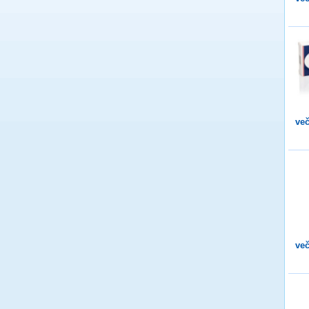
več
več