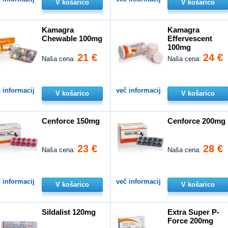
V košarico
V košarico
Kamagra
Kamagra
Chewable 100mg
Effervescent
100mg
21 €
24 €
Naša cena:
Naša cena:
 informacij
več informacij
V košarico
V košarico
Cenforce 150mg
Cenforce 200mg
23 €
28 €
Naša cena:
Naša cena:
 informacij
več informacij
V košarico
V košarico
Sildalist 120mg
Extra Super P-
Force 200mg