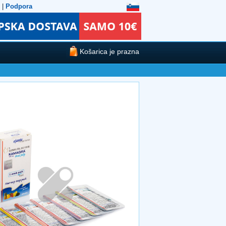
|
Podpora
Košarica je prazna