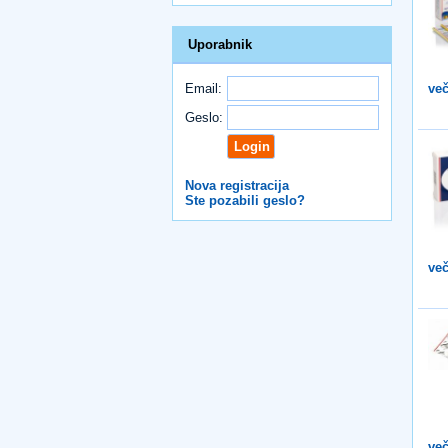
Uporabnik
več
Email:
Geslo:
Nova registracija
Ste pozabili geslo?
več
več