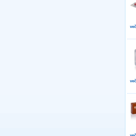
več
več
več