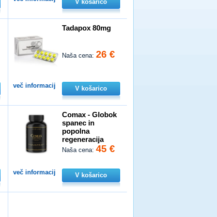
V košarico
Tadapox 80mg
26 €
Naša cena:
več informacij
V košarico
n
Comax - Globok
spanec in
popolna
regeneracija
45 €
Naša cena:
več informacij
V košarico