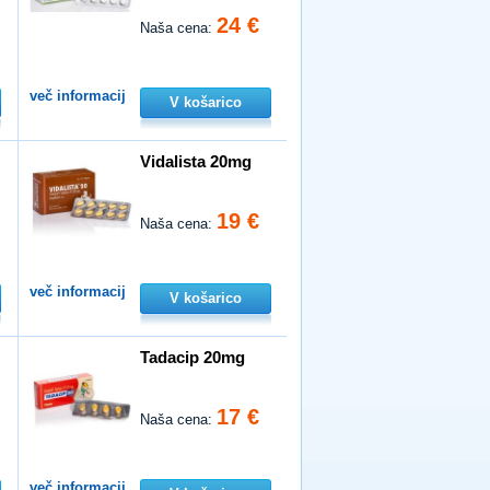
24 €
Naša cena:
več informacij
V košarico
Vidalista 20mg
19 €
Naša cena:
več informacij
V košarico
Tadacip 20mg
17 €
Naša cena:
več informacij