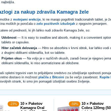
 najboljša.
zlogi za nakup zdravila Kamagra žele
 moške z
motnjami erekcije
, ki ne marajo pogoltniti tradicionalnih tablet, je
ina moških je poročala o
zelo pozitivnih izkušnjah
z njegovim jemanjem.
atere od prednosti, ki jih lahko nudi zdravilo Kamagra žele, so:
Udobnost
— It is easy to swallow and absorb, making it a convenient option
tablets or capsules.
Hiter začetek delovanja
— Hitro se absorbira v krvni obtok, kar lahko vodi 
z drugimi oblikami sildenafila, kot so tablete.
Prijeten okus
— Na voljo je v različnih okusih, zaradi česar je njegovo jeman
oblikami sildenafila, ki niso aromatizirane ali obložene.
aši spletni trgovini vam to priljubljeno sredstvo za izboljšanje spolnosti pon
kretno dostavo in možnost
plačila z Bitcoini
za še večjo zasebnost.
Kupite 
ovoljnih strank, ki smo jim pomagali izboljšati osebno življenje.
10 × Paketov
10 × Paketov
-23%
-59%
Kamagra Oral
Cobra 120mg (50