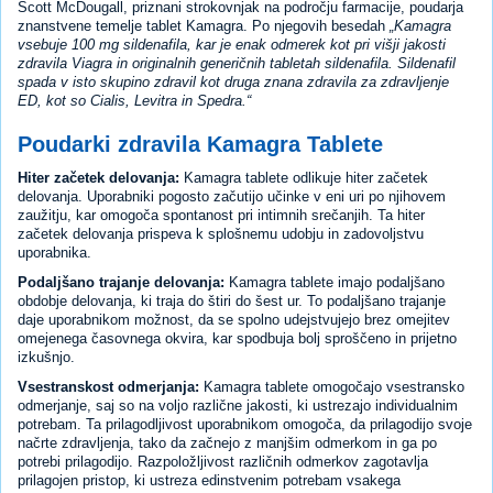
Scott McDougall, priznani strokovnjak na področju farmacije, poudarja
znanstvene temelje tablet Kamagra. Po njegovih besedah
Kamagra
vsebuje 100 mg sildenafila, kar je enak odmerek kot pri višji jakosti
zdravila Viagra in originalnih generičnih tabletah sildenafila. Sildenafil
spada v isto skupino zdravil kot druga znana zdravila za zdravljenje
ED, kot so Cialis, Levitra in Spedra.
Poudarki zdravila Kamagra Tablete
Hiter začetek delovanja:
Kamagra tablete odlikuje hiter začetek
delovanja. Uporabniki pogosto začutijo učinke v eni uri po njihovem
zaužitju, kar omogoča spontanost pri intimnih srečanjih. Ta hiter
začetek delovanja prispeva k splošnemu udobju in zadovoljstvu
uporabnika.
Podaljšano trajanje delovanja:
Kamagra tablete imajo podaljšano
obdobje delovanja, ki traja do štiri do šest ur. To podaljšano trajanje
daje uporabnikom možnost, da se spolno udejstvujejo brez omejitev
omejenega časovnega okvira, kar spodbuja bolj sproščeno in prijetno
izkušnjo.
Vsestranskost odmerjanja:
Kamagra tablete omogočajo vsestransko
odmerjanje, saj so na voljo različne jakosti, ki ustrezajo individualnim
potrebam. Ta prilagodljivost uporabnikom omogoča, da prilagodijo svoje
načrte zdravljenja, tako da začnejo z manjšim odmerkom in ga po
potrebi prilagodijo. Razpoložljivost različnih odmerkov zagotavlja
prilagojen pristop, ki ustreza edinstvenim potrebam vsakega