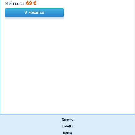
69 €
Naša cena:
V košarico
Domov
|
Izdelki
|
Darila