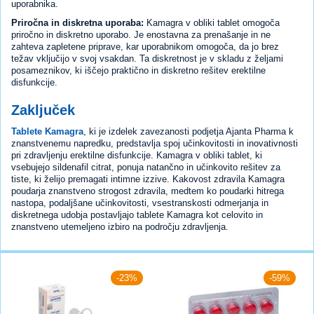
uporabnika.
Priročna in diskretna uporaba:
Kamagra v obliki tablet omogoča
priročno in diskretno uporabo. Je enostavna za prenašanje in ne
zahteva zapletene priprave, kar uporabnikom omogoča, da jo brez
težav vključijo v svoj vsakdan. Ta diskretnost je v skladu z željami
posameznikov, ki iščejo praktično in diskretno rešitev erektilne
disfunkcije.
Zaključek
Tablete Kamagra
, ki je izdelek zavezanosti podjetja Ajanta Pharma k
znanstvenemu napredku, predstavlja spoj učinkovitosti in inovativnosti
pri zdravljenju erektilne disfunkcije. Kamagra v obliki tablet, ki
vsebujejo sildenafil citrat, ponuja natančno in učinkovito rešitev za
tiste, ki želijo premagati intimne izzive. Kakovost zdravila Kamagra
poudarja znanstveno strogost zdravila, medtem ko poudarki hitrega
nastopa, podaljšane učinkovitosti, vsestranskosti odmerjanja in
diskretnega udobja postavljajo tablete Kamagra kot celovito in
znanstveno utemeljeno izbiro na področju zdravljenja.
-23%
-59%