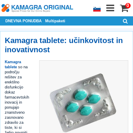
0
DNEVNA PONUDBA
Multipaketi
Kamagra tablete: učinkovitost in
inovativnost
Kamagra
tablete
so na
področju
rešitev za
erektilno
disfunkcijo
dokaz
farmacevtskih
inovacij in
ponujajo
znanstveno
zasnovano
zdravilo za
tiste, ki si
želijo povrniti