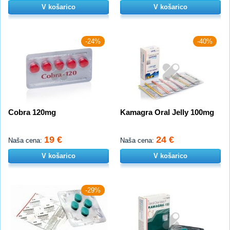
V košarico
V košarico
-24%
-40%
Cobra 120mg
Kamagra Oral Jelly 100mg
19 €
24 €
Naša cena:
Naša cena:
V košarico
V košarico
-29%