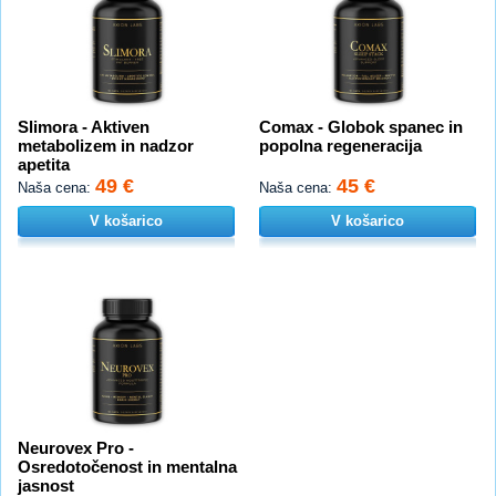
Slimora - Aktiven
Comax - Globok spanec in
metabolizem in nadzor
popolna regeneracija
apetita
49 €
45 €
Naša cena:
Naša cena:
V košarico
V košarico
Neurovex Pro -
Osredotočenost in mentalna
jasnost