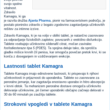
svojo spolno
vitalnost.
Zdravilo
Kamagra, ki ga
je razvila družba
Ajanta Pharma
, pionir na farmacevtskem področju, je
postalo pionirsko zdravilo z bogato zgodovino zagotavljanja učinkovitih
rešitev za intimne izzive.
Zdravilo Kamagra, ki je na voljo v obliki tablet, je natančno zasnovano
za odpravljanje fizioloških zapletov, povezanih z erektilno disfunkcijo.
Tablete vsebujejo učinkovino sildenafil citrat, močan zaviralec
fosfodiesteraze tipa 5
(PDE5). Ta spojina deluje tako, da sprošča
gladke mišice krvnih žil penisa, kar omogoča povečan pretok krvi, ki se
konča z doseganjem in vzdrževanjem erekcije.
Lastnosti tablet Kamagra
Tablete Kamagra imajo edinstvene lastnosti, ki prispevajo k njihovi
učinkovitosti in prijaznosti do uporabnika. Tablete so zasnovane za
peroralno jemanje, kar zagotavlja enostavno uporabo in hitro absorpcijo
v krvni obtok. Ta mehanizem peroralne dostave omogoča učinkovito
delovanje učinkovine, pri čemer uporabniki običajno začnejo delovati v
30 do 60 minutah po zaužitju tablete.
Strokovni vpogledi v tablete Kamagra