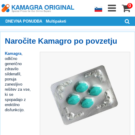
0
DNEVNA PONUDBA
Multipaketi
Naročite Kamagro po povzetju
Kamagra
,
odlično
generično
zdravilo
sildenafil,
ponuja
zanesljivo
rešitev za vse,
ki se
spopadajo z
erektilno
disfunkcijo.