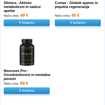
Slimora - Aktiven
Comax - Globok spanec in
metabolizem in nadzor
popolna regeneracija
apetita
49 €
45 €
Naša cena:
Naša cena:
V košarico
V košarico
Neurovex Pro -
Osredotočenost in mentalna
jasnost
69 €
Naša cena:
V košarico