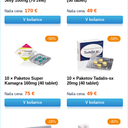
Jelly 100mg (70 žele)
(50 tablet)
170 €
49 €
Naša cena:
Naša cena:
V košarico
V košarico
-50%
-59%
10 × Paketov Super
10 × Paketov Tadalis-sx
Kamagra 160mg (40 tablet)
20mg (40 tablet)
75 €
49 €
Naša cena:
Naša cena:
V košarico
V košarico
-24%
-40%