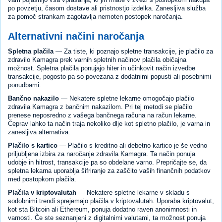
po povzetju, časom dostave ali pristnostjo izdelka. Zanesljiva služba
za pomoč strankam zagotavlja nemoten postopek naročanja.
Alternativni načini naročanja
Spletna plačila
— Za tiste, ki poznajo spletne transakcije, je plačilo za
zdravilo Kamagra prek varnih spletnih načinov plačila običajna
možnost. Spletna plačila ponujajo hiter in učinkovit način izvedbe
transakcije, pogosto pa so povezana z dodatnimi popusti ali posebnimi
ponudbami.
Bančno nakazilo
— Nekatere spletne lekarne omogočajo plačilo
zdravila Kamagra z bančnim nakazilom. Pri tej metodi se plačilo
prenese neposredno z vašega bančnega računa na račun lekarne.
Čeprav lahko ta način traja nekoliko dlje kot spletno plačilo, je varna in
zanesljiva alternativa.
Plačilo s kartico
— Plačilo s kreditno ali debetno kartico je še vedno
priljubljena izbira za naročanje zdravila Kamagra. Ta način ponuja
udobje in hitrost, transakcije pa so obdelane varno. Prepričajte se, da
spletna lekarna uporablja šifriranje za zaščito vaših finančnih podatkov
med postopkom plačila.
Plačila v kriptovalutah
— Nekatere spletne lekarne v skladu s
sodobnimi trendi sprejemajo plačila v kriptovalutah. Uporaba kriptovalut,
kot sta Bitcoin ali Ethereum, ponuja dodatno raven anonimnosti in
varnosti. Če ste seznanjeni z digitalnimi valutami, ta možnost ponuja