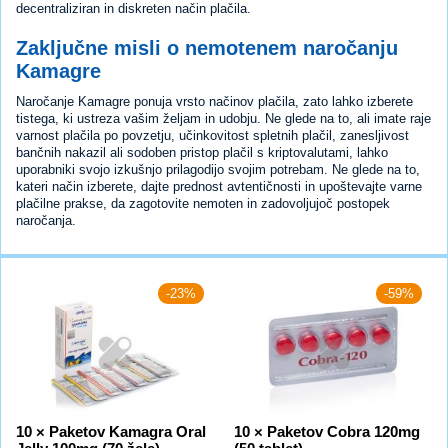
decentraliziran in diskreten način plačila.
Zaključne misli o nemotenem naročanju
Kamagre
Naročanje Kamagre ponuja vrsto načinov plačila, zato lahko izberete
tistega, ki ustreza vašim željam in udobju. Ne glede na to, ali imate raje
varnost plačila po povzetju, učinkovitost spletnih plačil, zanesljivost
bančnih nakazil ali sodoben pristop plačil s kriptovalutami, lahko
uporabniki svojo izkušnjo prilagodijo svojim potrebam. Ne glede na to,
kateri način izberete, dajte prednost avtentičnosti in upoštevajte varne
plačilne prakse, da zagotovite nemoten in zadovoljujoč postopek
naročanja.
-23%
-59%
10 × Paketov Kamagra Oral
10 × Paketov Cobra 120mg