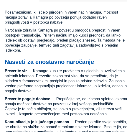
Posameznikom, ki iščejo priročen in varen način nakupa, možnost
nakupa zdravila Kamagra po povzetju ponuja dodatno raven
prilagodljivosti v postopku nabave.
Naročanje zdravila Kamagra po povzetju omogoča preprost in varen
postopek transakcije. Pri tem načinu imajo kupci prednost, da lahko
izdelek ob dostavi pregledajo, preden plačajo znesek. Ta metoda ne le
povečuje zaupanje, temveč tudi zagotavlja zadovoljstvo s prejetim
izdelkom.
Nasveti za enostavno naročanje
Preverite vir
— Kamagro kupujte predvsem v uglednih in uveljavljenih
spletnih lekarnah. Preverite zakonitost vira, da se prepričate, da je
skladen s farmacevtskimi predpisi in ponuja pristna zdravila. Zaupanja
vredne platforme zagotavljajo preglednost informacij o izdelku, cenah in
pogojih dostave.
Preverite pogoje dostave
— Prepričajte se, da izbrana spletna lekarna
ponuja možnost dostave po povzetju v kraj vašega prebivališča.
Čeprav je ta način običajen, se lahko s preverjanjem, ali ustreza vaši
lokaciji, izognete presenečenjem med postopkom naročanja.
Komunikacija je ključnega pomena
— Preden potrdite svoje naročilo,
se obrnite na službo za pomoč strankam spletne lekarne. Prosite jih, da
vam pojasnijo vsa vprašanja, ki jih imate v zvezi s postopkom nakupa