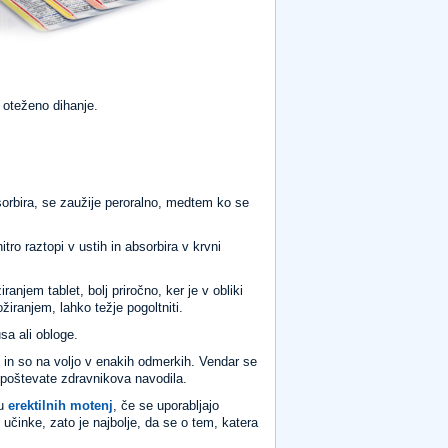
n oteženo dihanje.
bsorbira, se zaužije peroralno, medtem ko se
itro raztopi v ustih in absorbira v krvni
anjem tablet, bolj priročno, ker je v obliki
ožiranjem, lahko težje pogoltniti.
sa ali obloge.
o in so na voljo v enakih odmerkih. Vendar se
upoštevate zdravnikova navodila.
ju
erektilnih motenj
, če se uporabljajo
 učinke, zato je najbolje, da se o tem, katera