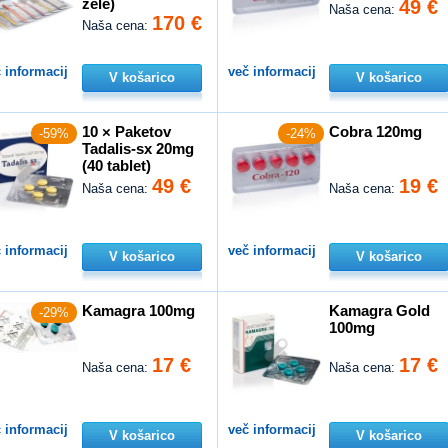
žele)
49 €
Naša cena:
170 €
Naša cena:
 informacij
več informacij
V košarico
V košarico
10 × Paketov
Cobra 120mg
-59%
-24%
Tadalis-sx 20mg
(40 tablet)
49 €
19 €
Naša cena:
Naša cena:
 informacij
več informacij
V košarico
V košarico
Kamagra 100mg
Kamagra Gold
-29%
100mg
17 €
17 €
Naša cena:
Naša cena:
 informacij
več informacij
V košarico
V košarico