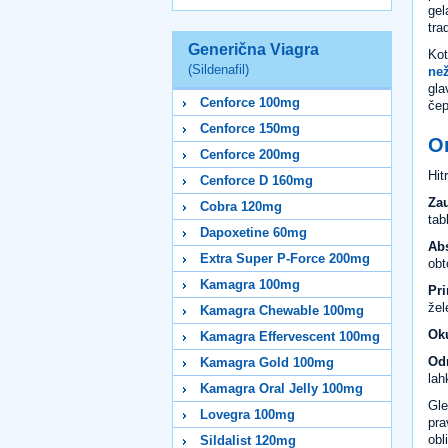
gel
tra
Generična Viagra
Kot
(Sildenafil)
než
gla
Cenforce 100mg
čep
Cenforce 150mg
Or
Cenforce 200mg
Hit
Cenforce D 160mg
Zau
Cobra 120mg
tab
Dapoxetine 60mg
Abs
Extra Super P-Force 200mg
obt
Kamagra 100mg
Pri
žel
Kamagra Chewable 100mg
Ok
Kamagra Effervescent 100mg
Od
Kamagra Gold 100mg
lah
Kamagra Oral Jelly 100mg
Gle
Lovegra 100mg
pra
obl
Sildalist 120mg