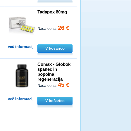
Tadapox 80mg
26 €
Naša cena:
več informacij
V košarico
n
Comax - Globok
spanec in
popolna
regeneracija
45 €
Naša cena:
več informacij
V košarico