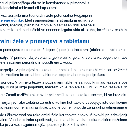
a tudi prijetnejšega okusa in konsistence v primerjavi s
dicionalnimi tabletami ali kapsulami.
 vsa zdravila ima tudi oralni žele potencialna tveganja in
elene učinke
. Med najpogostejšimi stranskimi učinki so
vobol, rdečica, prebavne motnje in zamašen nos. Resnejši,
rav redki neželeni učinki so nenadna izguba vida ali sluha, bolečine v prsih i
alni žele v primerjavi s tabletami
ra primerjava med oralnim želejem (gelom) in tabletami (običajnimi tabletami):
žitje:
V primeru, da je želatina (gel) v obliki gela, ki se zlahka pogoltne in a
lete zaužijejo peroralno in pogoltnejo z vodo.
orpcija:
V primerjavi s tabletami se oralni žele absorbira hitreje, saj se žele h
ok, medtem ko se tablete lahko raztopijo in absorbirajo dlje časa.
ročnost:
V primeru težav s požiranjem tablet je za ljudi, ki imajo težave s požir
eja, ki ga je lažje pogoltniti, medtem ko je tablete za ljudi, ki imajo težave s p
us:
Zaradi različnih okusov je prijetnejši za jemanje kot tablete, ki so brez oku
merjanje:
Tako želatina za ustno votlino kot tablete vsebujejo isto učinkovin
ko režim odmerjanja razlikuje, zato je pomembno, da za pravilno odmerjanje 
de učinkovitosti sta tako oralni žele kot tablete enako učinkoviti pri zdravljen
vilno. Vendar je treba upoštevati, da ima lahko vsaka oblika različne neželene
ika je za vas najprimernejša, posvetujete z zdravnikom.