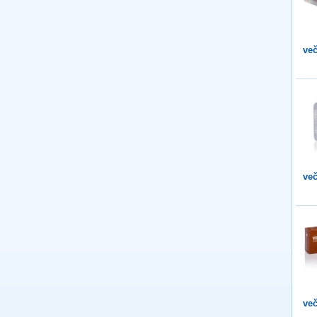
več
več
več