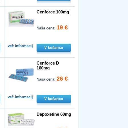
Cenforce 100mg
19 €
Naša cena:
več informacij
V košarico
Cenforce D
160mg
26 €
Naša cena:
več informacij
V košarico
Dapoxetine 60mg