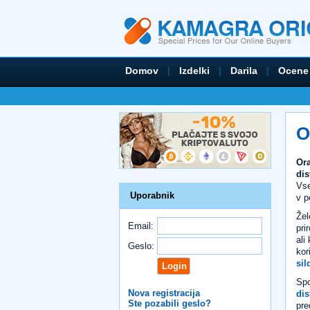
Domov
|
Izdelki
|
Darila
|
Ocene
O
Ora
dis
Vse
Uporabnik
v p
Žel
Email:
pri
ali
Geslo:
kor
sil
Spo
Nova registracija
dis
Ste pozabili geslo?
pre