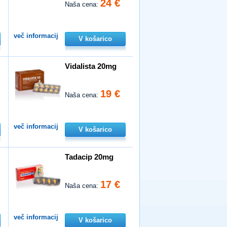
24 €
Naša cena:
več informacij
V košarico
Vidalista 20mg
19 €
Naša cena:
več informacij
V košarico
Tadacip 20mg
17 €
Naša cena:
več informacij
V košarico