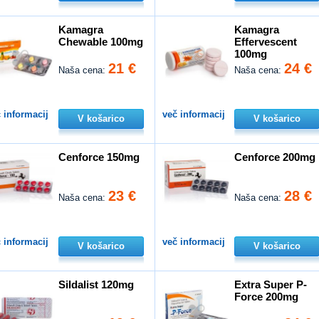
Kamagra
Kamagra
Chewable 100mg
Effervescent
100mg
21 €
24 €
Naša cena:
Naša cena:
 informacij
več informacij
V košarico
V košarico
Cenforce 150mg
Cenforce 200mg
23 €
28 €
Naša cena:
Naša cena:
 informacij
več informacij
V košarico
V košarico
Sildalist 120mg
Extra Super P-
Force 200mg