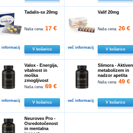
Tadalis-sx 20mg
Valif 20mg
17 €
26 €
Naša cena:
Naša cena:
 informacij
več informacij
V košarico
V košarico
Valox - Energija,
Slimora - Aktive
vitalnost in
metabolizem in
moška
nadzor apetita
zmogljivost
49 €
Naša cena:
69 €
Naša cena:
 informacij
več informacij
V košarico
V košarico
Neurovex Pro -
Osredotočenost
in mentalna