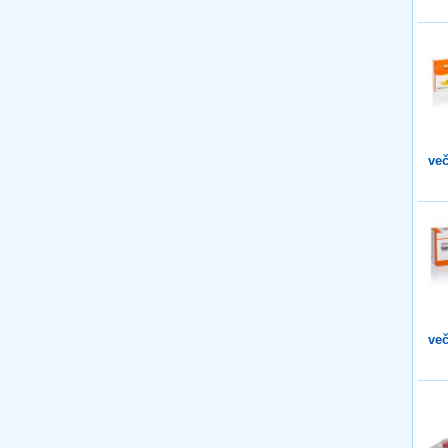
več
več