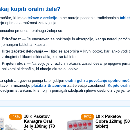
kaj kupiti oralni žele?
moške, ki imajo
težave z erekcijo
in ne marajo pogoltniti tradicionalnih
tablet
eja optimalna možnost zdravljenja.
encialne prednosti oralnega želeja so:
Priročnost
— Je enostaven za požiranje in absorpcijo, kar ga naredi priročn
jemanjem tablet ali kapsul.
Hiter začetek delovanja
— Hitro se absorbira v krvni obtok, kar lahko vodi 
z drugimi oblikami sildenafila, kot so tablete.
Prijeten okus
— Na voljo je v različnih okusih, zaradi česar je njegovo jeman
oblikami sildenafila, ki nimajo okusa ali obliva.
a spletna trgovina ponuja ta priljubljen
oralni gel za povečanje spolne moč
tavo in možnostjo
plačila z Bitcoinom
za še večjo zasebnost.
Kupite oraln
ovoljnim strankam, ki smo jim pomagali izboljšati njihovo osebno življenje, ter
10 × Paketov
10 × Paketov
-23%
-59%
Kamagra Oral
Cobra 120mg (50
Jelly 100mg (70
tablet)