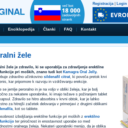
Registracija
|
Login
|
Enciklopedija
|
Članki
|
FAQ
|
Kontakt
ralni žele
lni žele je zdravilo, ki se uporablja za zdravljenje erektilne
funkcije pri moških, znano tudi kot
Kamagra Oral Jelly
.
buje zdravilno učinkovino
sildenafil citrat
, ki poveča pretok krvi
enis, kar pripomore k razvoju in vzdrževanju erekcije.
e se jemlje peroralno in je na voljo v obliki želeja, kar je bolj
ročno za nekatere uporabnike, ki imajo težave s požiranjem tablet
 kapsul. Zdravilo se hitro absorbira v krvni obtok, kar je lahko
istno za hitrejši začetek delovanja v primerjavi z drugimi oblikami
denafila
, kot so tablete.
sobnost izboljšanja erektilne funkcije pri moških z
erektilno
funkcijo
ter priročnost in enostavnost uporabe so med
dnostmi oralnega želeja. Nekateri uporabniki menijo, da je oblika