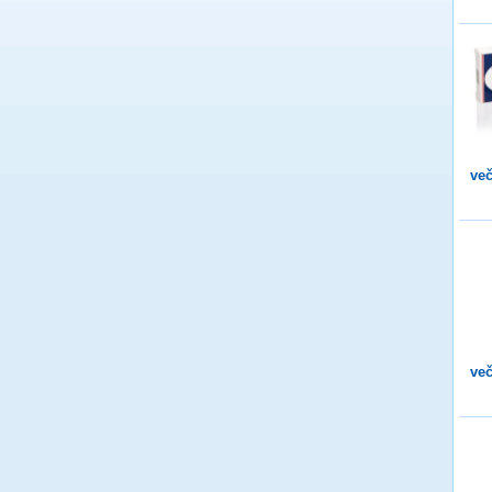
več
več