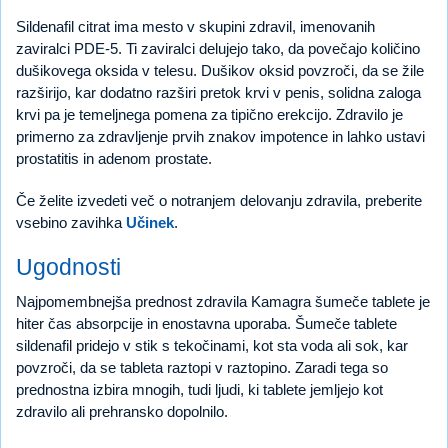
Sildenafil citrat ima mesto v skupini zdravil, imenovanih
zaviralci PDE-5. Ti zaviralci delujejo tako, da povečajo količino
dušikovega oksida v telesu. Dušikov oksid povzroči, da se žile
razširijo, kar dodatno razširi pretok krvi v penis, solidna zaloga
krvi pa je temeljnega pomena za tipično erekcijo. Zdravilo je
primerno za zdravljenje prvih znakov impotence in lahko ustavi
prostatitis in adenom prostate.
Če želite izvedeti več o notranjem delovanju zdravila, preberite
vsebino zavihka
Učinek
.
Ugodnosti
Najpomembnejša prednost zdravila Kamagra šumeče tablete je
hiter čas absorpcije in enostavna uporaba. Šumeče tablete
sildenafil pridejo v stik s tekočinami, kot sta voda ali sok, kar
povzroči, da se tableta raztopi v raztopino. Zaradi tega so
prednostna izbira mnogih, tudi ljudi, ki tablete jemljejo kot
zdravilo ali prehransko dopolnilo.