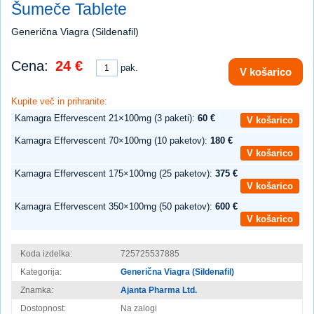
Šumeče Tablete
Generična Viagra (Sildenafil)
Cena:
24 €
pak.
V košarico
Kupite več in prihranite:
Kamagra Effervescent 21×100mg (3 paketi):
60 €
V košarico
Kamagra Effervescent 70×100mg (10 paketov):
180 €
V košarico
Kamagra Effervescent 175×100mg (25 paketov):
375 €
V košarico
Kamagra Effervescent 350×100mg (50 paketov):
600 €
V košarico
Koda izdelka:
725725537885
Kategorija:
Generična Viagra (Sildenafil)
Znamka:
Ajanta Pharma Ltd.
Dostopnost:
Na zalogi