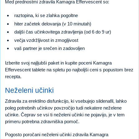
Med prednostmi zdravila Kamagra Effervescent so:
raztopina, ki se zlahka pogoltne
hiter začetek delovanja (v 10 minutah)
daljši čas učinkovitega zdravljenja (od 6 do 9 ur)
večja vzdržljivost in zmogljivost
vaš partner je srečen in zadovoljen
Izberite svoj najljubši paket in kupite poceni Kamagra
Effervescent tablete na spletu po najboljši ceni s popustom brez
recepta.
Neželeni učinki
Zdravila za erektilno disfunkcijo, ki vsebujejo sildenafil, lahko
poleg potrebnih učinkov povzročijo tudi nekatere neželene
učinke. Čeprav se vsi ti neželeni učinki ne pojavijo, je v tem
primeru potrebna zdravniška pomoč.
Pogosto poročani neželeni učinki zdravila Kamagra