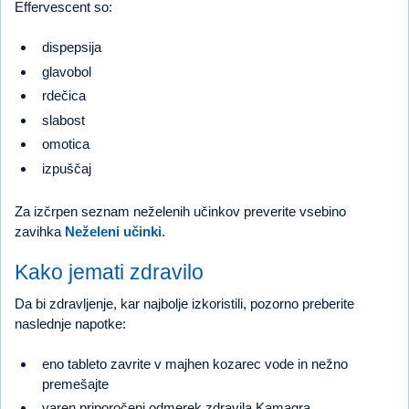
Effervescent so:
dispepsija
glavobol
rdečica
slabost
omotica
izpuščaj
Za izčrpen seznam neželenih učinkov preverite vsebino
zavihka
Neželeni učinki
.
Kako jemati zdravilo
Da bi zdravljenje, kar najbolje izkoristili, pozorno preberite
naslednje napotke:
eno tableto zavrite v majhen kozarec vode in nežno
premešajte
varen priporočeni odmerek zdravila Kamagra