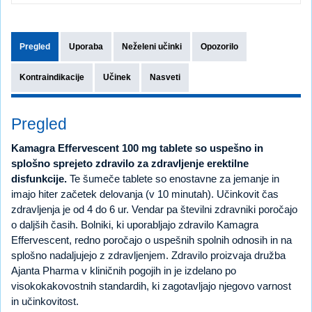
Pregled
Uporaba
Neželeni učinki
Opozorilo
Kontraindikacije
Učinek
Nasveti
Pregled
Kamagra Effervescent 100 mg tablete so uspešno in
splošno sprejeto zdravilo za zdravljenje erektilne
disfunkcije.
Te šumeče tablete so enostavne za jemanje in
imajo hiter začetek delovanja (v 10 minutah). Učinkovit čas
zdravljenja je od 4 do 6 ur. Vendar pa številni zdravniki poročajo
o daljših časih. Bolniki, ki uporabljajo zdravilo Kamagra
Effervescent, redno poročajo o uspešnih spolnih odnosih in na
splošno nadaljujejo z zdravljenjem. Zdravilo proizvaja družba
Ajanta Pharma v kliničnih pogojih in je izdelano po
visokokakovostnih standardih, ki zagotavljajo njegovo varnost
in učinkovitost.