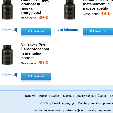
vitalnost in
metabolizem in
moška
nadzor apetita
zmogljivost
49 €
Naša cena:
69 €
Naša cena:
 informacij
več informacij
V košarico
V košarico
Neurovex Pro -
Osredotočenost
in mentalna
jasnost
69 €
Naša cena:
 informacij
V košarico
Domov
Izdelki
Darila
Ocene
Enciklopedija
Članki
F
|
|
|
|
|
|
GDPR
Pravila in pogoji
Plačila
Vračila in povrači
|
|
|
Varnost in zasebnost
Informacije o dostavi
Impressum
|
|