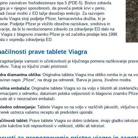
pino zaviralcev fosfodiesteraze tipa 5 (PDE-5). Bistvo zdravila
gra je v njegovi sposobnosti, da poveča pretok krvi v penis,
adi česar moški z ED lažje dosežejo erekcijo. Za razvojem
avila Viagra stoji podjetje Pfizer, farmacevtska družba, ki je
ionar. Podjetje Pfizer je vložilo obsežne raziskave, sredstva in
vacije, da bi to revolucionarno zdravilo za zdravljenje ED dalo na
. Viagra z blagovno znamko Pfizer je od začetka prodaje leta 1998
ala v ospredju zdravljenja ED.
ačilnosti prave tablete Viagra
zagotavljanje varnosti in učinkovitosti je ključnega pomena razlikovanje prave 
elkov. Tukaj so ključni znaki pristnosti:
dra diamantna oblika:
Originalna tableta Viagra ima obliko romba in je na vol
aviran napis „Pfizer“, na drugi pa odmerek. Barva je jasna, živahno modra.
vilna embalaža:
Originalne tablete Viagra so na voljo v blistrih ali stekleni
ormacijami o odmerku, datumom poteka veljavnosti in blagovno znamko Pfizer. 
sute ali v neoznačeni embalaži.
sledno odmerjanje:
Tablete Viagra so na voljo v različnih jakostih, vključno
erek ustreza vašemu receptu ali predvideni uporabi.
čilnosti tablet:
Prave tablete Viagra so dobro izdelane, imajo gladko tekstur
zite kakršne koli nepravilnosti v velikosti, obliki ali teksturi.
sveti za prepoznavanje pristne viagre in zago