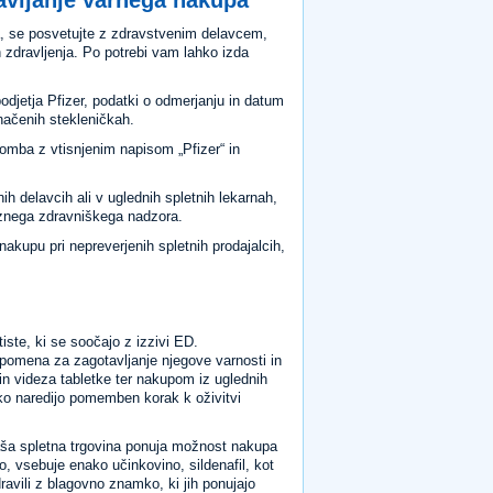
a, se posvetujte z zdravstvenim delavcem,
 zdravljenja. Po potrebi vam lahko izda
odjetja Pfizer, podatki o odmerjanju in datum
značenih stekleničkah.
romba z vtisnjenim napisom „Pfizer“ in
ih delavcih ali v uglednih spletnih lekarnah,
reznega zdravniškega nadzora.
nakupu pri nepreverjenih spletnih prodajalcih,
tiste, ki se soočajo z izzivi ED.
 pomena za zagotavljanje njegove varnosti in
 videza tabletke ter nakupom iz uglednih
ako naredijo pomemben korak k oživitvi
aša spletna trgovina ponuja možnost nakupa
o, vsebuje enako učinkovino, sildenafil, kot
dravili z blagovno znamko, ki jih ponujajo