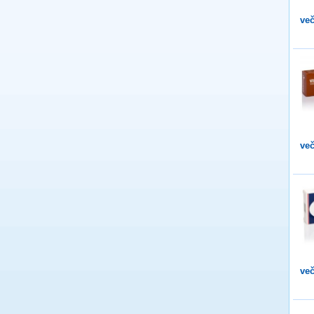
več
več
več