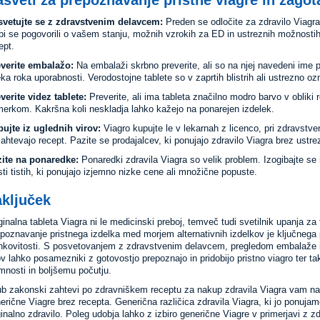
vetujte se z zdravstvenim delavcem:
Preden se odločite za zdravilo Viagr
bi se pogovorili o vašem stanju, možnih vzrokih za ED in ustreznih možnostih
ept.
verite embalažo:
Na embalaži skrbno preverite, ali so na njej navedeni ime p
eka roka uporabnosti. Verodostojne tablete so v zaprtih blistrih ali ustrezno o
verite videz tablete:
Preverite, ali ima tableta značilno modro barvo v obliki 
erkom. Kakršna koli neskladja lahko kažejo na ponarejen izdelek.
ujte iz uglednih virov:
Viagro kupujte le v lekarnah z licenco, pri zdravstven
zahtevajo recept. Pazite se prodajalcev, ki ponujajo zdravilo Viagra brez ust
ite na ponaredke:
Ponaredki zdravila Viagra so velik problem. Izogibajte se 
sti tistih, ki ponujajo izjemno nizke cene ali množične popuste.
aključek
ginalna tableta Viagra ni le medicinski preboj, temveč tudi svetilnik upanja za 
poznavanje pristnega izdelka med morjem alternativnih izdelkov je ključnega
nkovitosti. S posvetovanjem z zdravstvenim delavcem, pregledom embalaže in
ov lahko posamezniki z gotovostjo prepoznajo in pridobijo pristno viagro ter t
imnosti in boljšemu počutju.
ub zakonski zahtevi po zdravniškem receptu za nakup zdravila Viagra vam n
erične Viagre brez recepta. Generična različica zdravila Viagra, ki jo ponujam
ginalno zdravilo. Poleg udobja lahko z izbiro generične Viagre v primerjavi z z