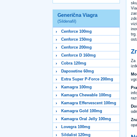
sku
Via
zar
Generična Viagra
zdr
(Sildenafil)
viz
ino
Cenforce 100mg
trg
ost
Cenforce 150mg
Cenforce 200mg
Zn
Cenforce D 160mg
Za 
Cobra 120mg
izd
Dapoxetine 60mg
Mo
Extra Super P-Force 200mg
vgr
Kamagra 100mg
Pra
inf
Kamagra Chewable 100mg
raz
Kamagra Effervescent 100mg
Do
Kamagra Gold 100mg
odm
Kamagra Oral Jelly 100mg
Zna
opa
Lovegra 100mg
Sildalist 120mg
Na