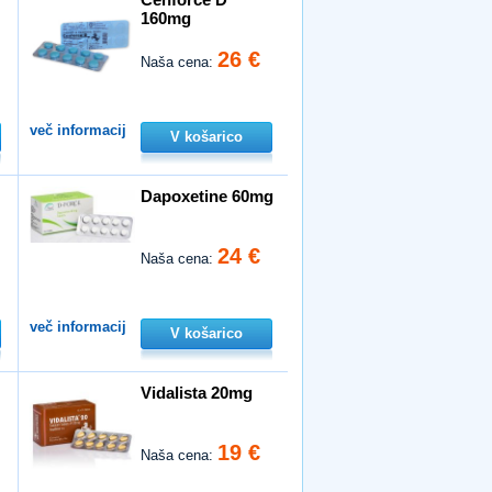
160mg
26 €
Naša cena:
več informacij
V košarico
Dapoxetine 60mg
24 €
Naša cena:
več informacij
V košarico
Vidalista 20mg
19 €
Naša cena: