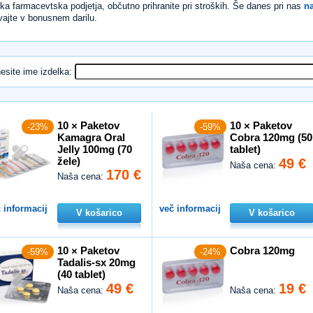
ika farmacevtska podjetja, občutno prihranite pri stroških. Še danes pri nas
na
vajte v bonusnem darilu.
esite ime izdelka:
10 × Paketov
10 × Paketov
-23%
-59%
Kamagra Oral
Cobra 120mg (50
Jelly 100mg (70
tablet)
žele)
49 €
Naša cena:
170 €
Naša cena:
 informacij
več informacij
V košarico
V košarico
10 × Paketov
Cobra 120mg
-59%
-24%
Tadalis-sx 20mg
(40 tablet)
49 €
19 €
Naša cena:
Naša cena: