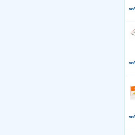
več
več
več