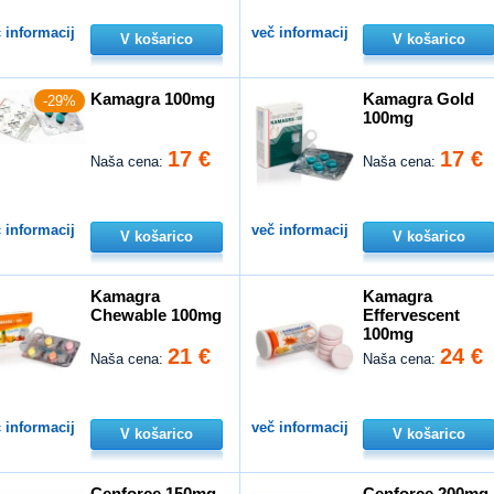
 informacij
več informacij
V košarico
V košarico
Kamagra 100mg
Kamagra Gold
-29%
100mg
17 €
17 €
Naša cena:
Naša cena:
 informacij
več informacij
V košarico
V košarico
Kamagra
Kamagra
Chewable 100mg
Effervescent
100mg
21 €
24 €
Naša cena:
Naša cena:
 informacij
več informacij
V košarico
V košarico
Cenforce 150mg
Cenforce 200mg