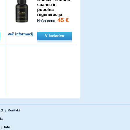
spanec in
popolna
regeneracija
45 €
Naša cena:
več informacij
V košarico
AQ
Kontakt
|
la
Info
|