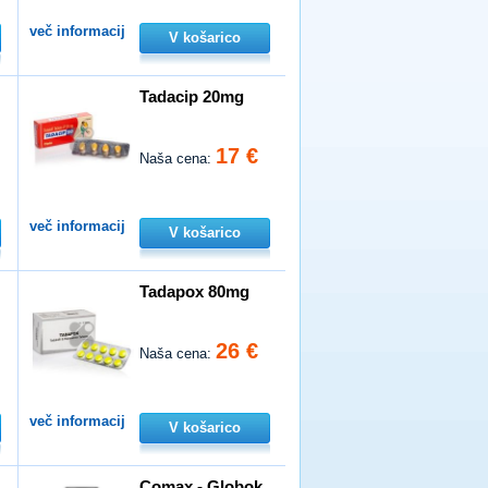
več informacij
V košarico
Tadacip 20mg
17 €
Naša cena:
več informacij
V košarico
Tadapox 80mg
26 €
Naša cena:
več informacij
V košarico
n
Comax - Globok