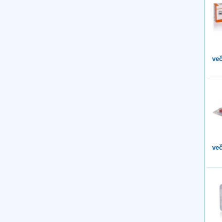
več
več