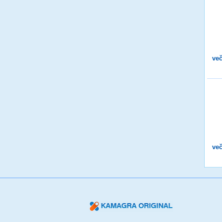
več
več