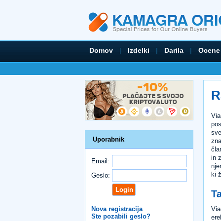
Domov
|
Izdelki
|
Darila
|
Ocene
R
Via
pos
sve
Uporabnik
zna
čla
in 
Email:
nje
ki 
Geslo:
Ta
Via
Nova registracija
Ste pozabili geslo?
ere