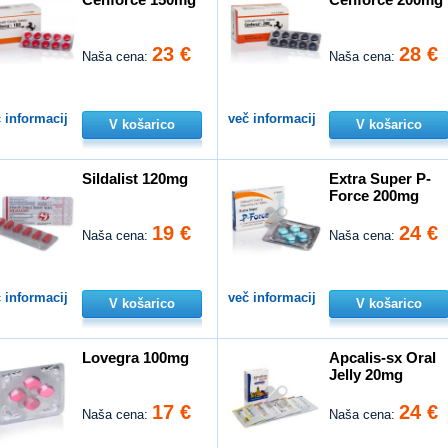
23 €
28 €
Naša cena:
Naša cena:
 informacij
več informacij
V košarico
V košarico
Sildalist 120mg
Extra Super P-
Force 200mg
19 €
24 €
Naša cena:
Naša cena:
 informacij
več informacij
V košarico
V košarico
Lovegra 100mg
Apcalis-sx Oral
Jelly 20mg
17 €
24 €
Naša cena:
Naša cena: