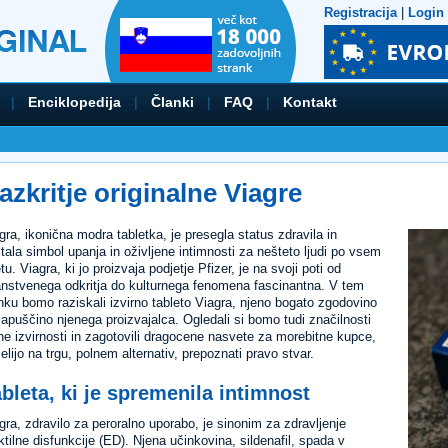
Registracija
|
Login
|
Enciklopedija
|
Članki
|
FAQ
|
Kontakt
azkritje originalne Viagre
gra, ikonična modra tabletka, je presegla status zdravila in
tala simbol upanja in oživljene intimnosti za nešteto ljudi po vsem
tu. Viagra, ki jo proizvaja podjetje Pfizer, je na svoji poti od
nstvenega odkritja do kulturnega fenomena fascinantna. V tem
nku bomo raziskali izvirno tableto Viagra, njeno bogato zgodovino
zapuščino njenega proizvajalca. Ogledali si bomo tudi značilnosti
ne izvirnosti in zagotovili dragocene nasvete za morebitne kupce,
želijo na trgu, polnem alternativ, prepoznati pravo stvar.
bleta, ki je spremenila intimnost
gra, zdravilo za peroralno uporabo, je sinonim za zdravljenje
ktilne disfunkcije (ED). Njena učinkovina, sildenafil, spada v