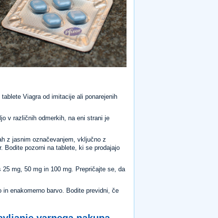
tablete Viagra od imitacije ali ponarejenih
jo v različnih odmerkih, na eni strani je
čkah z jasnim označevanjem, vključno z
Bodite pozorni na tablete, ki se prodajajo
 s 25 mg, 50 mg in 100 mg. Prepričajte se, da
o in enakomerno barvo. Bodite previdni, če
tavljanje varnega nakupa