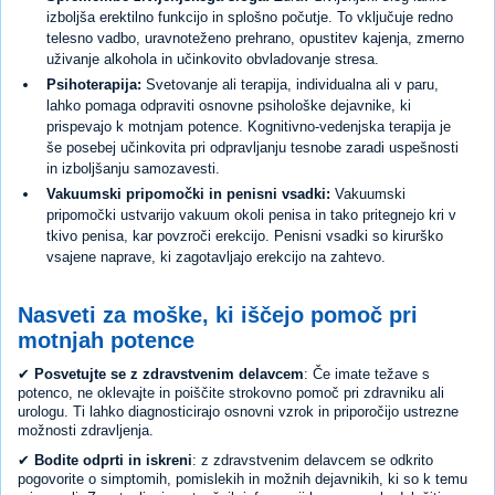
izboljša erektilno funkcijo in splošno počutje. To vključuje redno
telesno vadbo, uravnoteženo prehrano, opustitev kajenja, zmerno
uživanje alkohola in učinkovito obvladovanje stresa.
Psihoterapija:
Svetovanje ali terapija, individualna ali v paru,
lahko pomaga odpraviti osnovne psihološke dejavnike, ki
prispevajo k motnjam potence. Kognitivno-vedenjska terapija je
še posebej učinkovita pri odpravljanju tesnobe zaradi uspešnosti
in izboljšanju samozavesti.
Vakuumski pripomočki in penisni vsadki:
Vakuumski
pripomočki ustvarijo vakuum okoli penisa in tako pritegnejo kri v
tkivo penisa, kar povzroči erekcijo. Penisni vsadki so kirurško
vsajene naprave, ki zagotavljajo erekcijo na zahtevo.
Nasveti za moške, ki iščejo pomoč pri
motnjah potence
✔
Posvetujte se z zdravstvenim delavcem
: Če imate težave s
potenco, ne oklevajte in poiščite strokovno pomoč pri zdravniku ali
urologu. Ti lahko diagnosticirajo osnovni vzrok in priporočijo ustrezne
možnosti zdravljenja.
✔
Bodite odprti in iskreni
: z zdravstvenim delavcem se odkrito
pogovorite o simptomih, pomislekih in možnih dejavnikih, ki so k temu