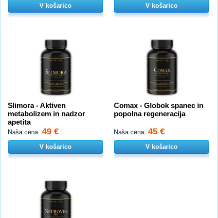
V košarico
V košarico
Slimora - Aktiven
Comax - Globok spanec in
metabolizem in nadzor
popolna regeneracija
apetita
49 €
45 €
Naša cena:
Naša cena:
V košarico
V košarico