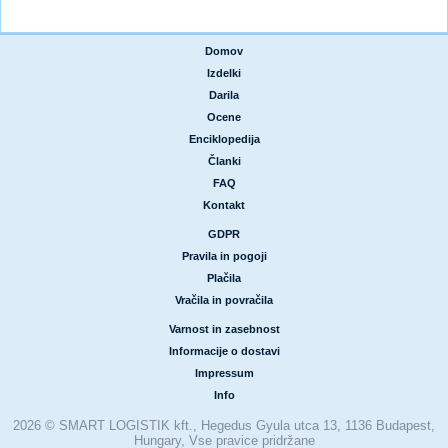
Domov
|
Izdelki
|
Darila
|
Ocene
|
Enciklopedija
|
Članki
|
FAQ
|
Kontakt
GDPR
|
Pravila in pogoji
|
Plačila
|
Vračila in povračila
Varnost in zasebnost
|
Informacije o dostavi
|
Impressum
|
Info
2026 © SMART LOGISTIK kft., Hegedus Gyula utca 13, 1136 Budapest,
Hungary, Vse pravice pridržane