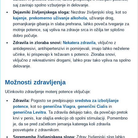
saj zavirajo spolno vzburjenje in delovanje.
Dejavniki življenjskega sloga:
Nezdrav življenjski slog, kot so
kajenje
,
prekomerno uživanje alkohola
, uživanje drog,
pomanjkanje gibanja in slaba prehrana, lahko poveča tveganje za
motnje potence, saj vpliva na zdravje srca in ožilja ter splošno
dobro počutje.
Zdravila in zloraba snovi:
Nekatera zdravila
, vključno z
antidepresivi, antihipertenzivi in pomirjevali, imajo lahko neželene
učinke, ki prispevajo k težavam s potenco. Zloraba snovi,
vključno z rekreativnimi drogami, lahko prav tako vpliva na spolno
delovanje.
Možnosti zdravljenja
Učinkovito zdravljenje motenj potence vključuje:
Zdravila:
Pogosto se predpisujejo
sredstva za izboljšanje
potence
, kot so
generična Viagra
,
generični Cialis
in
generična Levitra
. Ta zdravila delujejo tako, da povečajo pretok
krvi v penis, kar olajša erekcijo ob spolni stimulaciji. Pomembno
je, da se pred začetkom jemanja katerega koli zdravila
posvetujete z zdravnikom.
Spremembe življenjskega sloga:
Zdrav življenjski slog lahko