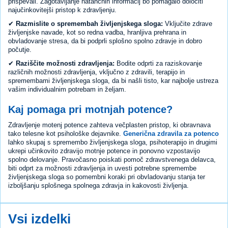
prispevali. Zagotavljanje natančnih informacij bo pomagalo določiti
najučinkovitejši pristop k zdravljenju.
✔
Razmislite o spremembah življenjskega sloga:
Vključite zdrave
življenjske navade, kot so redna vadba, hranljiva prehrana in
obvladovanje stresa, da bi podprli splošno spolno zdravje in dobro
počutje.
✔
Raziščite možnosti zdravljenja:
Bodite odprti za raziskovanje
različnih možnosti zdravljenja, vključno z zdravili, terapijo in
spremembami življenjskega sloga, da bi našli tisto, kar najbolje ustreza
vašim individualnim potrebam in željam.
Kaj pomaga pri motnjah potence?
Zdravljenje motenj potence zahteva večplasten pristop, ki obravnava
tako telesne kot psihološke dejavnike.
Generična zdravila za potenco
lahko skupaj s spremembo življenjskega sloga, psihoterapijo in drugimi
ukrepi učinkovito zdravijo motnje potence in ponovno vzpostavijo
spolno delovanje. Pravočasno poiskati pomoč zdravstvenega delavca,
biti odprt za možnosti zdravljenja in uvesti potrebne spremembe
življenjskega sloga so pomembni koraki pri obvladovanju stanja ter
izboljšanju splošnega spolnega zdravja in kakovosti življenja.
Vsi izdelki