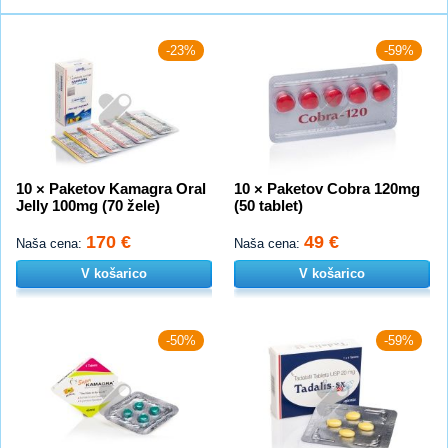
-23%
-59%
10 × Paketov Kamagra Oral
10 × Paketov Cobra 120mg
Jelly 100mg (70 žele)
(50 tablet)
170 €
49 €
Naša cena:
Naša cena:
V košarico
V košarico
-50%
-59%