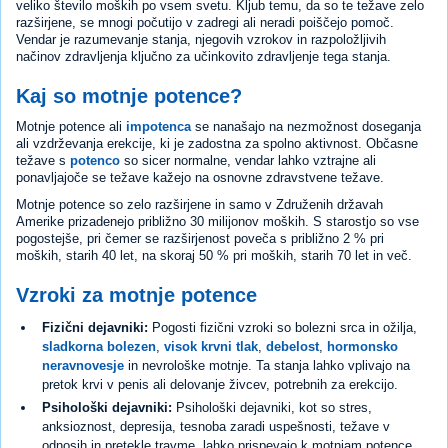
veliko število moških po vsem svetu. Kljub temu, da so te težave zelo
razširjene, se mnogi počutijo v zadregi ali neradi poiščejo pomoč.
Vendar je razumevanje stanja, njegovih vzrokov in razpoložljivih
načinov zdravljenja ključno za učinkovito zdravljenje tega stanja.
Kaj so motnje potence?
Motnje potence ali
impotenca
se nanašajo na nezmožnost doseganja
ali vzdrževanja erekcije, ki je zadostna za spolno aktivnost. Občasne
težave s
potenco
so sicer normalne, vendar lahko vztrajne ali
ponavljajoče se težave kažejo na osnovne zdravstvene težave.
Motnje potence so zelo razširjene in samo v Združenih državah
Amerike prizadenejo približno 30 milijonov moških. S starostjo so vse
pogostejše, pri čemer se razširjenost poveča s približno 2 % pri
moških, starih 40 let, na skoraj 50 % pri moških, starih 70 let in več.
Vzroki za motnje potence
Fizični dejavniki:
Pogosti fizični vzroki so bolezni srca in ožilja,
sladkorna bolezen
,
visok krvni tlak
,
debelost
,
hormonsko
neravnovesje
in nevrološke motnje. Ta stanja lahko vplivajo na
pretok krvi v penis ali delovanje živcev, potrebnih za erekcijo.
Psihološki dejavniki:
Psihološki dejavniki, kot so stres,
anksioznost, depresija, tesnoba zaradi uspešnosti, težave v
odnosih in pretekle travme, lahko prispevajo k motnjam potence,