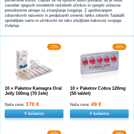
pomembne koristi. Čeprav se na splošno dobro prenaša, se je treba
zavedati njegovih morebitnih neželenih učinkov in sprejeti ustrezne
previdnostne ukrepe za zmanjšanje tveganja. Z upoštevanjem
zdravnikovih nasvetov in predpisanih smernic lahko zdravilo Tadalafil
uporabljate varno in učinkovito ter tako izboljšate kakovost svojega
življenja.
-23%
-59%
10 × Paketov Kamagra Oral
10 × Paketov Cobra 120mg
Jelly 100mg (70 žele)
(50 tablet)
170 €
49 €
Naša cena:
Naša cena:
V košarico
V košarico
-50%
-59%