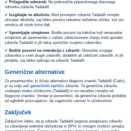
✔
Prilagodite odmerek:
Ne prekoračite priporočenega dnevnega
odmerka zdravila Tadalafil.
✔
Izogibajte se alkoholu:
Med jemanjem zdravila Tadalafil omejite
uživanje alkohola, saj lahko poveča nekatere neželene učinke, kot sta
omotica ali nizek krvni tlak.
✔
Spremljajte simptome
: Bodite pozorni na kakršne koli nenavadne
simptome ali spremembe v vašem zdravstvenem stanju med uporabo
zdravila Tadalafil in jih takoj sporočite svojemu zdravniku.
✔
Bodite pozorni na interakcije z zdravili:
Obvestite svojega
zdravnika o vseh drugih zdravilih, dodatkih ali zeliščnih zdravilih, ki jih
jemljete, saj lahko vplivajo na zdravilo Tadalafil.
Generične alternative
Za posameznike, ki iščejo alternativo blagovni znamki Tadalafil (Cialis),
je na voljo
več generičnih različic
zdravila. Ta generična zdravila
vsebujejo enako učinkovino (Tadalafil) in so navadno cenejša od
blagovne znamke. Vendar je pomembno, da generična zdravila pridobite
od uglednih proizvajalcev, da zagotovite varnost in učinkovitost.
Zaključek
Zaključimo lahko, da je zdravilo Tadalafil pogosto predpisano zdravilo
za zdravljenje erektilne disfunkcije in BPH, ki mnogim moškim prinaša