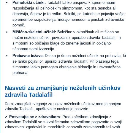
Psihološki učinki:
Tadalafil lahko prispeva k spremembam
razpoloženja ali psihološkim simptomom, kot sta tesnoba ali
depresija, čeprav je to redko. Bolniki, pri katerih se pojavijo večje
spremembe razpoloženja, morajo nemudoma poiskati zdravniško
pomoč.
Mišično-skeletni učinki:
Bolečine v okončinah ali mišicah so
možni neželeni učinki, povezani z uporabo zdravila Tadalafil. Ti
simptomi so običajno blage do zmerne jakosti in običajno
sčasoma sami izzvenijo.
Prebavne težave:
Driska je še en neželeni učinek na prebavila, ki
se lahko pojavi pri uporabi zdravila Tadalafil. Pri blaženju tega
simptoma lahko pomagata ohranjanje hidracije in uravnotežena
prehrana.
Nasveti za zmanjšanje neželenih učinkov
zdravila Tadalafil
Da bi zmanjšali tveganje za pojav neželenih učinkov med jemanjem
zdravila Tadalafil, upoštevajte naslednje nasvete:
✔
Posvetujte se z zdravnikom
: Pred začetkom zdravljenja z
zdravilom Tadalafil se s kvalificiranim zdravnikom pogovorite o svoji
zdravstveni zgodovini in morebitnih osnovnih zdravstvenih težavah.