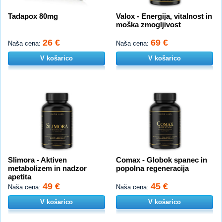
Tadapox 80mg
Valox - Energija, vitalnost in
moška zmogljivost
26 €
69 €
Naša cena:
Naša cena:
V košarico
V košarico
Slimora - Aktiven
Comax - Globok spanec in
metabolizem in nadzor
popolna regeneracija
apetita
49 €
45 €
Naša cena:
Naša cena:
V košarico
V košarico