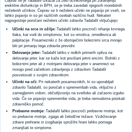
Čeprav se je Tadalafil izkazal za zelo učinkovitega pri zdravljenju
erektilne disfunkcije in BPH, se je treba zavedati njegovih morebitnih
neželenih učinkov. Čeprav se ti neželeni učinki ne pojavijo pri vseh, se
lahko pojavijo in so pri različnih osebah različno hudi. Nekateri
najpogosteje poročani neželeni učinki zdravila Tadalafil vključujejo:
Učinki na srce in ožilje:
Tadalafil lahko povzroči nihanje krvnega
tlaka, kar vodi do simptomov, kot so omotica, omedlevica ali
palpitacije. Posamezniki z že obstoječimi boleznimi srca morajo
biti pri jemanju tega zdravila previdni.
Delovanje jeter:
Tadalafil lahko v redkih primerih vpliva na
delovanje jeter, kar se kaže kot povišani jetrni encimi. Bolniki z
boleznimi jeter ali z motnjami delovanja jeter v anamnezi se
morajo pred začetkom zdravljenja z zdravilom Tadalafil
posvetovati s svojim zdravnikom.
Učinki na oči:
Pri nekaterih posameznikih, ki so uporabljali
zdravilo Tadalafil, so poročali o spremembah vida, vključno z
zamegljenim vidom, občutljivostjo na svetlobo ali začasno izgubo
vida. Če se pojavijo spremembe vida, je treba nemudoma poiskati
zdravniško pomoč.
Prebavne motnje:
Tadalafil lahko povzroči prebavne motnje, kot
so prebavne motnje, zgaga ali želodčne težave. Vzdrževanje
zdrave prehrane in izogibanje sprožilni hrani lahko pomaga
zmanjšati te simptome.