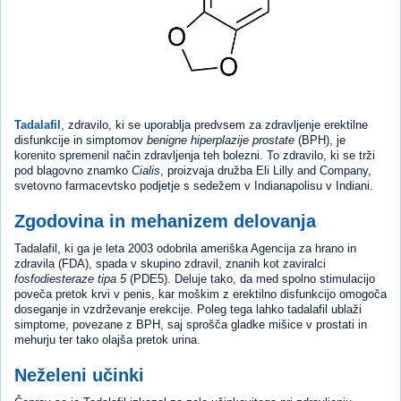
Tadalafil
, zdravilo, ki se uporablja predvsem za zdravljenje erektilne
disfunkcije in simptomov
benigne hiperplazije prostate
(BPH), je
korenito spremenil način zdravljenja teh bolezni. To zdravilo, ki se trži
pod blagovno znamko
Cialis
, proizvaja družba Eli Lilly and Company,
svetovno farmacevtsko podjetje s sedežem v Indianapolisu v Indiani.
Zgodovina in mehanizem delovanja
Tadalafil, ki ga je leta 2003 odobrila ameriška Agencija za hrano in
zdravila (FDA), spada v skupino zdravil, znanih kot zaviralci
fosfodiesteraze tipa 5
(PDE5). Deluje tako, da med spolno stimulacijo
poveča pretok krvi v penis, kar moškim z erektilno disfunkcijo omogoča
doseganje in vzdrževanje erekcije. Poleg tega lahko tadalafil ublaži
simptome, povezane z BPH, saj sprošča gladke mišice v prostati in
mehurju ter tako olajša pretok urina.
Neželeni učinki