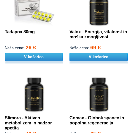
Tadapox 80mg
Valox - Energija, vitalnost in
moška zmogljivost
26 €
69 €
Naša cena:
Naša cena:
V košarico
V košarico
Slimora - Aktiven
Comax - Globok spanec in
metabolizem in nadzor
popolna regeneracija
apetita