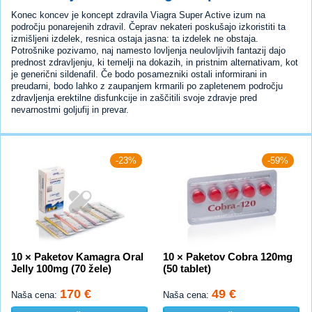
Konec koncev je koncept zdravila Viagra Super Active izum na
področju ponarejenih zdravil. Čeprav nekateri poskušajo izkoristiti ta
izmišljeni izdelek, resnica ostaja jasna: ta izdelek ne obstaja.
Potrošnike pozivamo, naj namesto lovljenja neulovljivih fantazij dajo
prednost zdravljenju, ki temelji na dokazih, in pristnim alternativam, kot
je generični sildenafil. Če bodo posamezniki ostali informirani in
preudarni, bodo lahko z zaupanjem krmarili po zapletenem področju
zdravljenja erektilne disfunkcije in zaščitili svoje zdravje pred
nevarnostmi goljufij in prevar.
-23%
-59%
10 × Paketov Kamagra Oral
10 × Paketov Cobra 120mg
Jelly 100mg (70 žele)
(50 tablet)
170 €
49 €
Naša cena:
Naša cena: