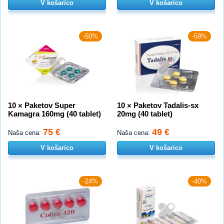
V košarico
V košarico
-50%
-59%
10 × Paketov Super
10 × Paketov Tadalis-sx
Kamagra 160mg (40 tablet)
20mg (40 tablet)
75 €
49 €
Naša cena:
Naša cena:
V košarico
V košarico
-24%
-40%