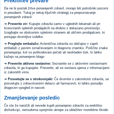
Prekinitev prevare
Da ne bi postali žrtve ponarejenih zdravil, morajo biti potrošniki pozorni
in preudarni. Tukaj je nekaj ključnih strategij za prepoznavanje
ponarejenih zdravil:
➔
Preverite vir:
Kupujte zdravila samo v uglednih lekarnah ali pri
licenciranih spletnih prodajalcih na drobno z dokazano pristnostjo.
Izogibajte se obskurnim spletnim stranem ali uličnim prodajalcem, ki
ponujajo dvomljive izdelke.
➔
Preglejte embalažo:
Avtentična zdravila so običajno v zaprti
embalaži z jasnim označevanjem in blagovno znamko. Poiščite znake
ponarejanja, kot so poškodovani pečati ali neskladen tisk, ki lahko
kažejo na ponarejeno blago.
➔
Preverite aktivne sestavine:
Seznanite se z aktivnimi sestavinami
zdravila, ki ga kupujete. Preverite, ali se sestava ujema z informacijami
iz zakonitih virov.
➔
Posvetujte se s strokovnjaki:
Če dvomite o zakonitosti zdravila, se
posvetujte z zdravstvenimi delavci ali farmacevti, ki lahko ponudijo
dragocen vpogled in nasvet.
Zmanjševanje posledic
Če ste že naročili ali nevede kupili ponarejeno zdravilo za erektilno
disfunkcijo, nemudoma sprejmite ukrepe za ublažitev morebitne škode: