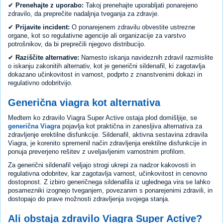
✔
Prenehajte z uporabo:
Takoj prenehajte uporabljati ponarejeno
zdravilo, da preprečite nadaljnja tveganja za zdravje.
✔
Prijavite incident:
O ponarejenem zdravilu obvestite ustrezne
organe, kot so regulativne agencije ali organizacije za varstvo
potrošnikov, da bi preprečili njegovo distribucijo.
✔
Raziščite alternative:
Namesto iskanja navideznih zdravil razmislite
o iskanju zakonitih alternativ, kot je generični sildenafil, ki zagotavlja
dokazano učinkovitost in varnost, podprto z znanstvenimi dokazi in
regulativno odobritvijo.
Generična viagra kot alternativa
Medtem ko zdravilo Viagra Super Active ostaja plod domišljije, se
generična Viagra
pojavlja kot praktična in zanesljiva alternativa za
zdravljenje erektilne disfunkcije. Sildenafil, aktivna sestavina zdravila
Viagra, je korenito spremenil način zdravljenja erektilne disfunkcije in
ponuja preverjeno rešitev z uveljavljenim varnostnim profilom.
Za generični sildenafil veljajo strogi ukrepi za nadzor kakovosti in
regulativna odobritev, kar zagotavlja varnost, učinkovitost in cenovno
dostopnost. Z izbiro generičnega sildenafila iz uglednega vira se lahko
posamezniki izognejo tveganjem, povezanim s ponarejenimi zdravili, in
dostopajo do prave možnosti zdravljenja svojega stanja.
Ali obstaja zdravilo Viagra Super Active?