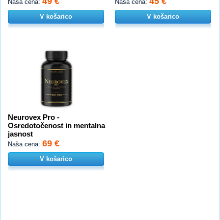
49 €
45 €
Naša cena:
Naša cena:
V košarico
V košarico
Neurovex Pro -
Osredotočenost in mentalna
jasnost
69 €
Naša cena:
V košarico