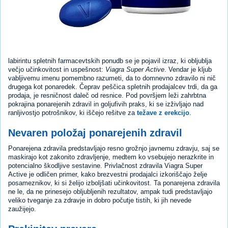
labirintu spletnih farmacevtskih ponudb se je pojavil izraz, ki obljublja
večjo učinkovitost in uspešnost:
Viagra Super Active
. Vendar je kljub
vabljivemu imenu pomembno razumeti, da to domnevno zdravilo ni nič
drugega kot ponaredek. Čeprav peščica spletnih prodajalcev trdi, da ga
prodaja, je resničnost daleč od resnice. Pod površjem leži zahrbtna
pokrajina ponarejenih zdravil in goljufivih praks, ki se izživljajo nad
ranljivostjo potrošnikov, ki iščejo rešitve za
težave z erekcijo
.
Nevaren položaj ponarejenih zdravil
Ponarejena zdravila predstavljajo resno grožnjo javnemu zdravju, saj se
maskirajo kot zakonito zdravljenje, medtem ko vsebujejo nerazkrite in
potencialno škodljive sestavine. Privlačnost zdravila Viagra Super
Active je odličen primer, kako brezvestni prodajalci izkoriščajo želje
posameznikov, ki si želijo izboljšati učinkovitost. Ta ponarejena zdravila
ne le, da ne prinesejo obljubljenih rezultatov, ampak tudi predstavljajo
veliko tveganje za zdravje in dobro počutje tistih, ki jih nevede
zaužijejo.