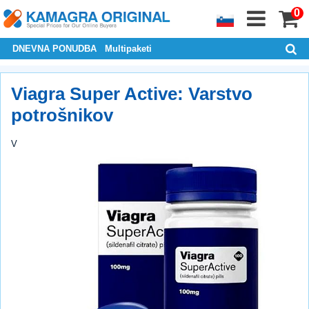
0
DNEVNA PONUDBA
Multipaketi
Viagra Super Active: Varstvo
potrošnikov
V