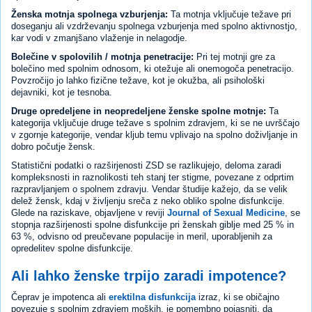
Ženska motnja spolnega vzburjenja:
Ta motnja vključuje težave pri
doseganju ali vzdrževanju spolnega vzburjenja med spolno aktivnostjo,
kar vodi v zmanjšano vlaženje in nelagodje.
Bolečine v spolovilih / motnja penetracije:
Pri tej motnji gre za
bolečino med spolnim odnosom, ki otežuje ali onemogoča penetracijo.
Povzročijo jo lahko fizične težave, kot je okužba, ali psihološki
dejavniki, kot je tesnoba.
Druge opredeljene in neopredeljene ženske spolne motnje:
Ta
kategorija vključuje druge težave s spolnim zdravjem, ki se ne uvrščajo
v zgornje kategorije, vendar kljub temu vplivajo na spolno doživljanje in
dobro počutje žensk.
Statistični podatki o razširjenosti ZSD se razlikujejo, deloma zaradi
kompleksnosti in raznolikosti teh stanj ter stigme, povezane z odprtim
razpravljanjem o spolnem zdravju. Vendar študije kažejo, da se velik
delež žensk, kdaj v življenju sreča z neko obliko spolne disfunkcije.
Glede na raziskave, objavljene v reviji
Journal of Sexual Medicine
, se
stopnja razširjenosti spolne disfunkcije pri ženskah giblje med 25 % in
63 %, odvisno od preučevane populacije in meril, uporabljenih za
opredelitev spolne disfunkcije.
Ali lahko ženske trpijo zaradi impotence?
Čeprav je impotenca ali
erektilna disfunkcija
izraz, ki se običajno
povezuje s spolnim zdravjem moških, je pomembno pojasniti, da