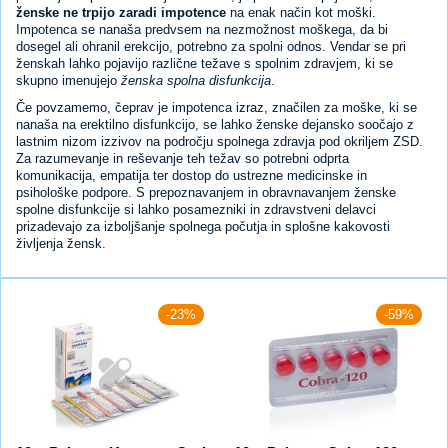
ženske ne trpijo zaradi impotence
na enak način kot moški.
Impotenca se nanaša predvsem na nezmožnost moškega, da bi
dosegel ali ohranil erekcijo, potrebno za spolni odnos. Vendar se pri
ženskah lahko pojavijo različne težave s spolnim zdravjem, ki se
skupno imenujejo
ženska spolna disfunkcija
.
Če povzamemo, čeprav je impotenca izraz, značilen za moške, ki se
nanaša na erektilno disfunkcijo, se lahko ženske dejansko soočajo z
lastnim nizom izzivov na področju spolnega zdravja pod okriljem ZSD.
Za razumevanje in reševanje teh težav so potrebni odprta
komunikacija, empatija ter dostop do ustrezne medicinske in
psihološke podpore. S prepoznavanjem in obravnavanjem ženske
spolne disfunkcije si lahko posamezniki in zdravstveni delavci
prizadevajo za izboljšanje spolnega počutja in splošne kakovosti
življenja žensk.
-23%
-59%