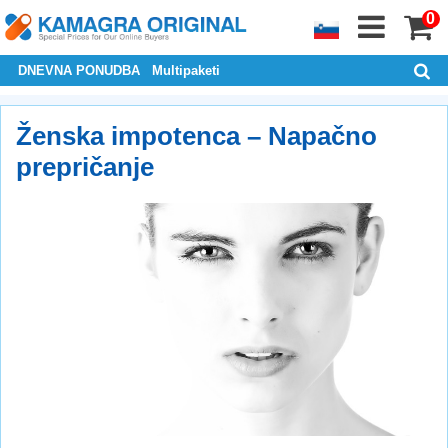
0
DNEVNA PONUDBA
Multipaketi
Ženska impotenca – Napačno
prepričanje