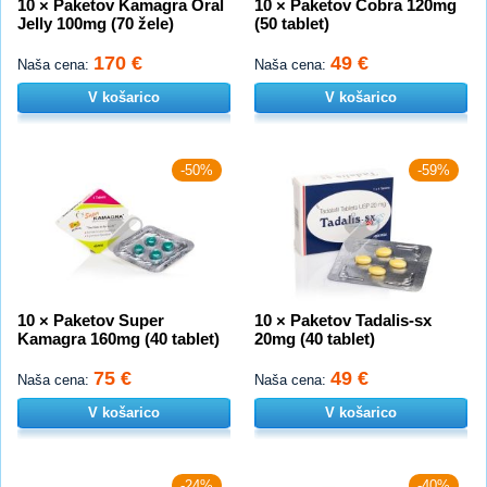
10 × Paketov Kamagra Oral
10 × Paketov Cobra 120mg
Jelly 100mg (70 žele)
(50 tablet)
170 €
49 €
Naša cena:
Naša cena:
V košarico
V košarico
-50%
-59%
10 × Paketov Super
10 × Paketov Tadalis-sx
Kamagra 160mg (40 tablet)
20mg (40 tablet)
75 €
49 €
Naša cena:
Naša cena:
V košarico
V košarico
-24%
-40%