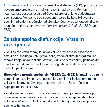
Impotenca
, splošno znana kot erektilna disfunkcija (ED), je izraz, ki ga
povezujemo predvsem z moškim spolnim zdravjem. Pomeni
nezmožnost doseganja ali vzdrževanja erekcije, ki je zadostna za
spolni odnos. Vendar je treba opozoriti, da se lahko s težavami s
spolnim zdravjem srečujejo tudi ženske, čeprav so te kategorizirane
drugače, pod krovnim izrazom
ženska spolna disfunkcija
(ZSD, angl.
FSD).
Ženska spolna disfunkcija: Vrste in
razširjenost
ZSD zajema vrsto težav, ki lahko vplivajo na žensko sposobnost
doživljanja spolnega vzburjenja, želje, zadovoljstva in orgazma. Te
težave imajo lahko različne vzroke, vključno s telesnimi, psihološkimi
in odnosnimi dejavniki. Nekatere najpogostejše vrste ženske spolne
disfunkcije vključujejo:
Hipoaktivna motnja spolne sle (HSDD):
Za HSDD je značilno vztrajno
pomanjkanje zanimanja za spolne aktivnosti, kar lahko pomembno
vpliva na kakovost življenja in intimne odnose žensk. Je ena
najpogostejših oblik ZSD.
Ženska orgazmična motnja:
Ženske s to motnjo imajo težave pri
doseganju orgazma ali pa orgazma kljub ustrezni spolni stimulaciji
sploh ne doživijo. To lahko privede do frustracij in nezadovoljstva s
spolno aktivnostjo.