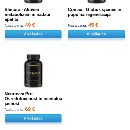
Slimora - Aktiven
Comax - Globok spanec in
metabolizem in nadzor
popolna regeneracija
apetita
49 €
45 €
Naša cena:
Naša cena:
V košarico
V košarico
Neurovex Pro -
Osredotočenost in mentalna
jasnost
69 €
Naša cena:
V košarico