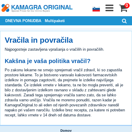
0
DNEVNA PONUDBA
Multipaketi
Vračila in povračila
Najpogosteje zastavljena vprašanja o vračilih in povračilih.
Kakšna je vaša politika vračil?
Po zakonu lekarne ne smejo sprejemati vračil zdravil, ki so zapustila
prostore lekarne. To je bistveno varovalo kakovosti farmacevtskih
izdelkov in pomaga zagotoviti, da prejmete le izdelke najvišjega
standarda. Če izdelek vrnete v lekarno, ta ne bo mogla preveriti, ali je
bilo z dostavljenim izdelkom ravnano v skladu z zahtevami glede
kakovosti. Zaradi tega sprejemajo vračila samo zato, da se lahko
zdravila varno uničijo. Vračila ne moremo ponuditi, razen kadar je
KamagraOriginal.to ali eden od njenih povezanih zdravnikov naredil
napako pri vašem naročilu. Izdelke brez recepta, za katere ni potreben
recept, lahko vrnete v 14 dneh od datuma dostave.
Domov