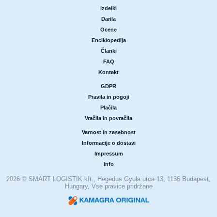
|
Izdelki
|
Darila
|
Ocene
|
Enciklopedija
|
Članki
|
FAQ
|
Kontakt
GDPR
|
Pravila in pogoji
|
Plačila
|
Vračila in povračila
Varnost in zasebnost
|
Informacije o dostavi
|
Impressum
|
Info
2026 © SMART LOGISTIK kft., Hegedus Gyula utca 13, 1136 Budapest,
Hungary, Vse pravice pridržane