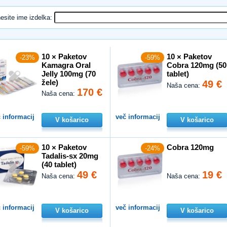
esite ime izdelka:
10 × Paketov
10 × Paketov
-23%
-59%
Kamagra Oral
Cobra 120mg (50
Jelly 100mg (70
tablet)
žele)
49 €
Naša cena:
170 €
Naša cena:
 informacij
več informacij
V košarico
V košarico
10 × Paketov
Cobra 120mg
-59%
-24%
Tadalis-sx 20mg
(40 tablet)
49 €
19 €
Naša cena:
Naša cena:
 informacij
več informacij
V košarico
V košarico