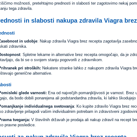
iščimo možnosti, pretehtajmo prednosti in slabosti ter zagotovimo nekaj pome
anju tega zdravila.
ednosti in slabosti nakupa zdravila Viagra bre
ednosti
Zasebnost in udobje
: Nakup zdravila Viagra brez recepta zagotavlja zasebno
skati zdravnika.
Dostopnost
: Spletne lekarne in alternative brez recepta omogočajo, da je zd
tavljajo, da bi se o svojem stanju pogovorili z zdravnikom.
Prihranek pri stroških:
Nekatere stranke lahko z nakupom zdravila Viagra brez
števajo generične alternative.
abosti
Pomisleki glede varnosti:
Ena od največjih pomanjkljivosti je varnost. Brez
gajo, da bodo dobili ponarejena ali podstandardna zdravila, ki lahko škodujejo
Pomanjkanje individualnega svetovanja
: Ko kupite zdravilo Viagra brez re
ko zdravljenje prilagodi vašim individualnim potrebam in zdravstveni zgodovini
Pravna tveganja:
V številnih državah je prodaja ali nakup zdravil na recept b
ko pravne posledice.
sveti za nakup zdravila Viagra brez recepta