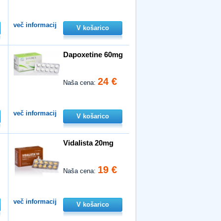
več informacij
V košarico
Dapoxetine 60mg
24 €
Naša cena:
več informacij
V košarico
Vidalista 20mg
19 €
Naša cena:
več informacij
V košarico