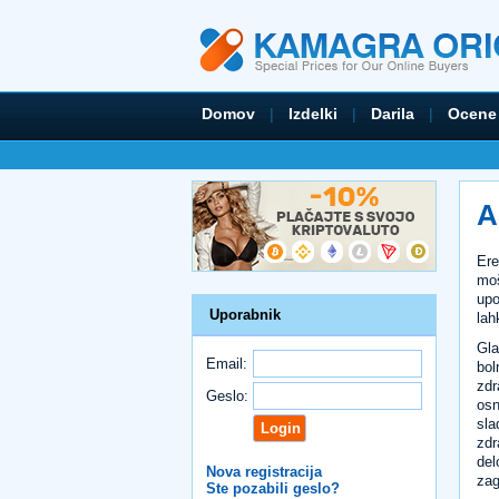
Domov
|
Izdelki
|
Darila
|
Ocene
A
Ere
moš
upo
Uporabnik
lah
Gla
Email:
bol
zdr
Geslo:
osn
sla
zdr
del
Nova registracija
zag
Ste pozabili geslo?