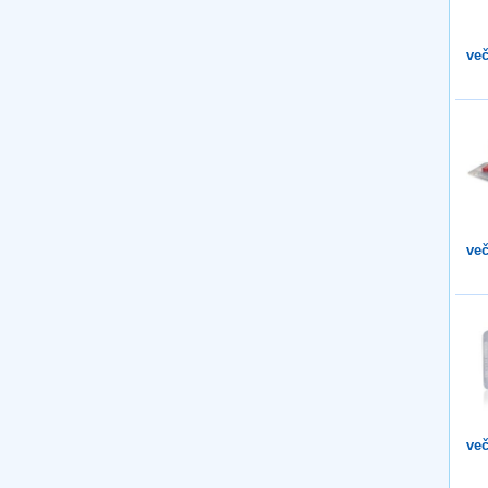
več
več
več