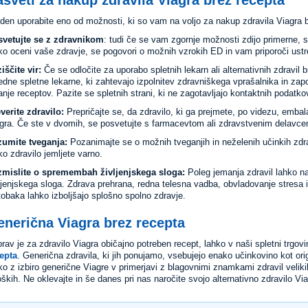
den uporabite eno od možnosti, ki so vam na voljo za nakup zdravila Viagra 
vetujte se z zdravnikom
: tudi če se vam zgornje možnosti zdijo primerne,
ko oceni vaše zdravje, se pogovori o možnih vzrokih ED in vam priporoči ustr
iščite vir:
Če se odločite za uporabo spletnih lekarn ali alternativnih zdravil 
edne spletne lekarne, ki zahtevajo izpolnitev zdravniškega vprašalnika in zap
anje receptov. Pazite se spletnih strani, ki ne zagotavljajo kontaktnih podatkov
verite zdravilo:
Prepričajte se, da zdravilo, ki ga prejmete, po videzu, embal
gra. Če ste v dvomih, se posvetujte s farmacevtom ali zdravstvenim delavce
umite tveganja:
Pozanimajte se o možnih tveganjih in neželenih učinkih zdrav
ko zdravilo jemljete varno.
mislite o spremembah življenjskega sloga:
Poleg jemanja zdravil lahko n
ljenjskega sloga. Zdrava prehrana, redna telesna vadba, obvladovanje stresa i
 tobaka lahko izboljšajo splošno spolno zdravje.
nerična Viagra brez recepta
rav je za zdravilo Viagra običajno potreben recept, lahko v naši spletni trgovi
epta
. Generična zdravila, ki jih ponujamo, vsebujejo enako učinkovino kot ori
ko z izbiro generične Viagre v primerjavi z blagovnimi znamkami zdravil velikih
oških. Ne oklevajte in še danes pri nas naročite svojo alternativno zdravilo Via