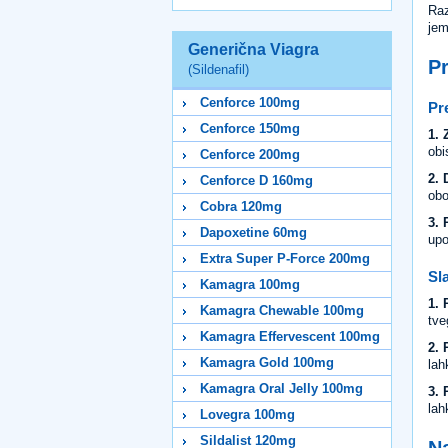
Raz
jem
Generična Viagra
Pr
(Sildenafil)
Cenforce 100mg
Pr
Cenforce 150mg
1. 
obi
Cenforce 200mg
2. 
Cenforce D 160mg
obo
Cobra 120mg
3. 
Dapoxetine 60mg
upo
Extra Super P-Force 200mg
Sl
Kamagra 100mg
1. 
Kamagra Chewable 100mg
tve
Kamagra Effervescent 100mg
2. 
Kamagra Gold 100mg
lah
Kamagra Oral Jelly 100mg
3. 
lah
Lovegra 100mg
Sildalist 120mg
Na