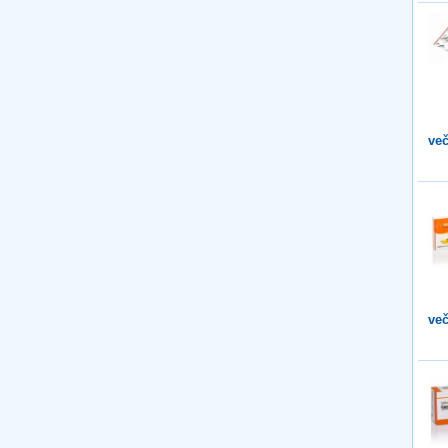
več
več