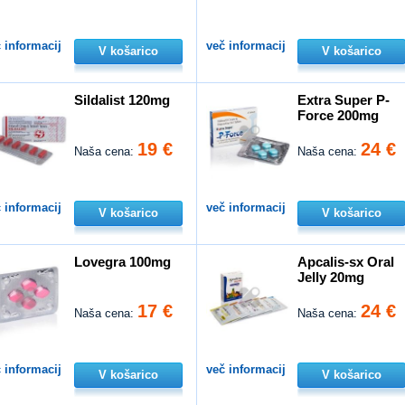
 informacij
več informacij
V košarico
V košarico
Sildalist 120mg
Extra Super P-
Force 200mg
19 €
24 €
Naša cena:
Naša cena:
 informacij
več informacij
V košarico
V košarico
Lovegra 100mg
Apcalis-sx Oral
Jelly 20mg
17 €
24 €
Naša cena:
Naša cena:
 informacij
več informacij
V košarico
V košarico