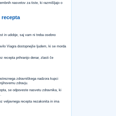
mbnih nasvetov za tiste, ki razmišljajo o
z recepta
st in udobje, saj vam ni treba osebno
ravilo Viagra dostopnejše ljudem, ki se morda
 recepta prihranijo denar, zlasti če
 ustreznega zdravniškega nadzora kupci
 njihovemu zdravju.
cepta, se odpoveste nasvetu zdravnika, ki
.
rez veljavnega recepta nezakonita in ima