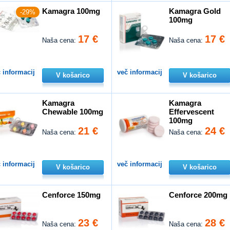
Kamagra 100mg
Kamagra Gold
-29%
100mg
17 €
17 €
Naša cena:
Naša cena:
 informacij
več informacij
V košarico
V košarico
Kamagra
Kamagra
Chewable 100mg
Effervescent
100mg
21 €
24 €
Naša cena:
Naša cena:
 informacij
več informacij
V košarico
V košarico
Cenforce 150mg
Cenforce 200mg
23 €
28 €
Naša cena:
Naša cena: