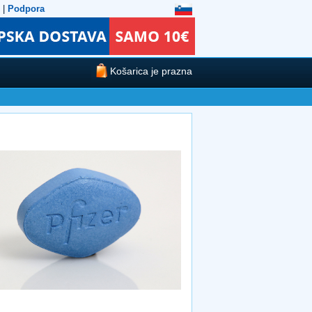
|
Podpora
Košarica je prazna