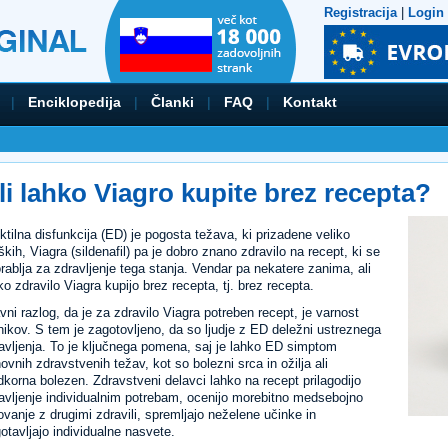
Registracija
|
Login
|
Enciklopedija
|
Članki
|
FAQ
|
Kontakt
li lahko Viagro kupite brez recepta?
ktilna disfunkcija (ED) je pogosta težava, ki prizadene veliko
kih, Viagra (sildenafil) pa je dobro znano zdravilo na recept, ki se
rablja za zdravljenje tega stanja. Vendar pa nekatere zanima, ali
ko zdravilo Viagra kupijo brez recepta, tj. brez recepta.
vni razlog, da je za zdravilo Viagra potreben recept, je varnost
nikov. S tem je zagotovljeno, da so ljudje z ED deležni ustreznega
avljenja. To je ključnega pomena, saj je lahko ED simptom
ovnih zdravstvenih težav, kot so bolezni srca in ožilja ali
dkorna bolezen. Zdravstveni delavci lahko na recept prilagodijo
avljenje individualnim potrebam, ocenijo morebitno medsebojno
ovanje z drugimi zdravili, spremljajo neželene učinke in
otavljajo individualne nasvete.