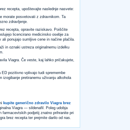
brez recepta, upoštevajte naslednje nasvete:
 se morate posvetovati z zdravnikom. Ta
ezno zdravljenje.
brez recepta, opravite raziskavo. Poiščite
oslujejo licencirano medicinsko osebje za
 ali ponujajo sumljive cene in načine plačila.
aži in oznaki ustreza originalnemu izdelku
m.
ila Viagra. Če veste, kaj lahko pričakujete,
a ED pozitivno vplivajo tudi spremembe
n izogibanje pretiranemu uživanju alkohola
ni
kupite generično zdravilo Viagra brez
ginalna Viagra — sildenafil. Poleg udobja
 farmacevtskih podjetij znatno prihranite pri
gra brez recepta ter prejmite darilo od nas.