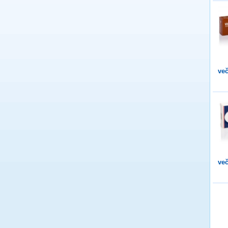
več
več