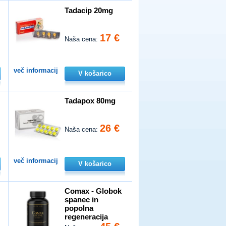
Tadacip 20mg
17 €
Naša cena:
več informacij
V košarico
Tadapox 80mg
26 €
Naša cena:
več informacij
V košarico
n
Comax - Globok
spanec in
popolna
regeneracija