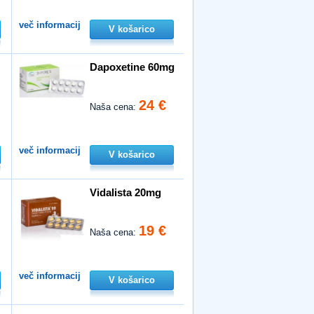
več informacij
V košarico
Dapoxetine 60mg
24 €
Naša cena:
več informacij
V košarico
Vidalista 20mg
19 €
Naša cena:
več informacij
V košarico