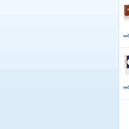
več
več