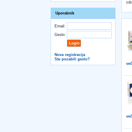
zdr
Uporabnik
Email:
Geslo:
Nova registracija
Ste pozabili geslo?
več
več