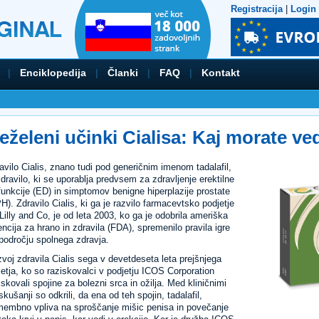
Registracija
|
Login
|
Enciklopedija
|
Članki
|
FAQ
|
Kontakt
eželeni učinki Cialisa: Kaj morate ved
avilo Cialis, znano tudi pod generičnim imenom tadalafil,
zdravilo, ki se uporablja predvsem za zdravljenje erektilne
funkcije (ED) in simptomov benigne hiperplazije prostate
H). Zdravilo Cialis, ki ga je razvilo farmacevtsko podjetje
 Lilly and Co, je od leta 2003, ko ga je odobrila ameriška
ncija za hrano in zdravila (FDA), spremenilo pravila igre
področju spolnega zdravja.
voj zdravila Cialis sega v devetdeseta leta prejšnjega
letja, ko so raziskovalci v podjetju ICOS Corporation
iskovali spojine za bolezni srca in ožilja. Med kliničnimi
skušanji so odkrili, da ena od teh spojin, tadalafil,
embno vpliva na sproščanje mišic penisa in povečanje