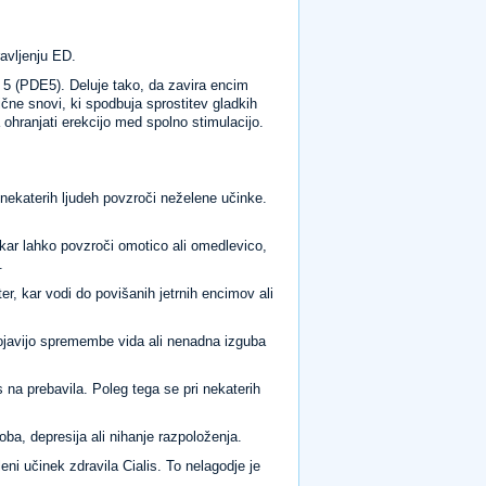
ravljenju ED.
a 5 (PDE5). Deluje tako, da zavira encim
čne snovi, ki spodbuja sprostitev gladkih
ohranjati erekcijo med spolno stimulacijo.
 nekaterih ljudeh povzroči neželene učinke.
kar lahko povzroči omotico ali omedlevico,
.
er, kar vodi do povišanih jetrnih encimov ali
pojavijo spremembe vida ali nenadna izguba
na prebavila. Poleg tega se pri nekaterih
ba, depresija ali nihanje razpoloženja.
eni učinek zdravila Cialis. To nelagodje je