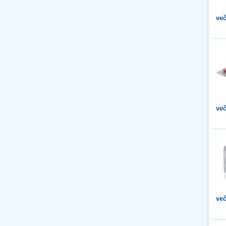
več
več
več