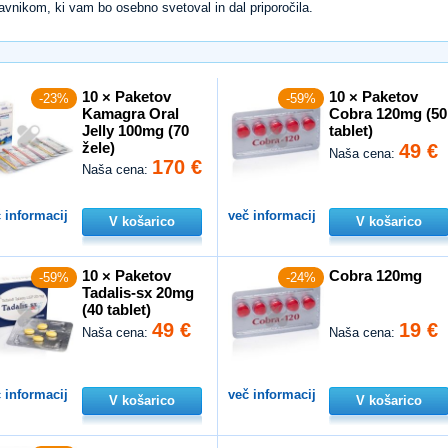
avnikom, ki vam bo osebno svetoval in dal priporočila.
10 × Paketov
10 × Paketov
-23%
-59%
Kamagra Oral
Cobra 120mg (50
Jelly 100mg (70
tablet)
žele)
49 €
Naša cena:
170 €
Naša cena:
 informacij
več informacij
V košarico
V košarico
10 × Paketov
Cobra 120mg
-59%
-24%
Tadalis-sx 20mg
(40 tablet)
49 €
19 €
Naša cena:
Naša cena:
 informacij
več informacij
V košarico
V košarico