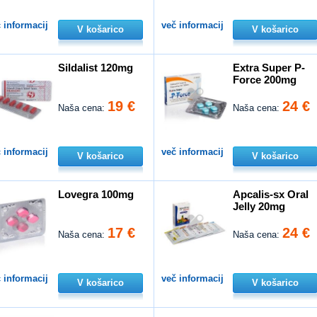
 informacij
več informacij
V košarico
V košarico
Sildalist 120mg
Extra Super P-
Force 200mg
19 €
24 €
Naša cena:
Naša cena:
 informacij
več informacij
V košarico
V košarico
Lovegra 100mg
Apcalis-sx Oral
Jelly 20mg
17 €
24 €
Naša cena:
Naša cena:
 informacij
več informacij
V košarico
V košarico