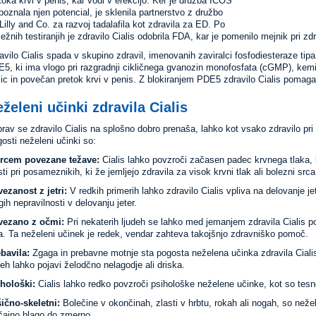
toka krvi v penis, kar vodi v erekcijo. Ker je družba ICOS
poznala njen potencial, je sklenila partnerstvo z družbo
 Lilly and Co. za razvoj tadalafila kot zdravila za ED. Po
ežnih testiranjih je zdravilo Cialis odobrila FDA, kar je pomenilo mejnik pri zd
avilo Cialis spada v skupino zdravil, imenovanih zaviralci fosfodiesteraze tip
5, ki ima vlogo pri razgradnji cikličnega gvanozin monofosfata (cGMP), kemi
ic in povečan pretok krvi v penis. Z blokiranjem PDE5 zdravilo Cialis pomaga 
želeni učinki zdravila Cialis
rav se zdravilo Cialis na splošno dobro prenaša, lahko kot vsako zdravilo pri
osti neželeni učinki so:
srcem povezane težave:
Cialis lahko povzroči začasen padec krvnega tlaka, 
sti pri posameznikih, ki že jemljejo zdravila za visok krvni tlak ali bolezni srca
ezanost z jetri:
V redkih primerih lahko zdravilo Cialis vpliva na delovanje jet
gih nepravilnosti v delovanju jeter.
vezano z očmi:
Pri nekaterih ljudeh se lahko med jemanjem zdravila Cialis 
a. Ta neželeni učinek je redek, vendar zahteva takojšnjo zdravniško pomoč.
bavila:
Zgaga in prebavne motnje sta pogosta neželena učinka zdravila Cialis 
deh lahko pojavi želodčno nelagodje ali driska.
hološki:
Cialis lahko redko povzroči psihološke neželene učinke, kot so tesno
ično-skeletni:
Bolečine v okončinah, zlasti v hrbtu, rokah ali nogah, so nežel
čajno blago do zmerno.