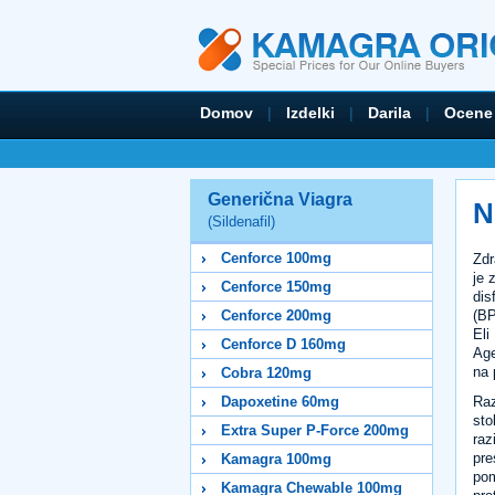
Domov
|
Izdelki
|
Darila
|
Ocene
Generična Viagra
N
(Sildenafil)
Cenforce 100mg
Zdr
je 
Cenforce 150mg
dis
(BP
Cenforce 200mg
Eli
Cenforce D 160mg
Age
na 
Cobra 120mg
Raz
Dapoxetine 60mg
sto
Extra Super P-Force 200mg
raz
pre
Kamagra 100mg
pom
Kamagra Chewable 100mg