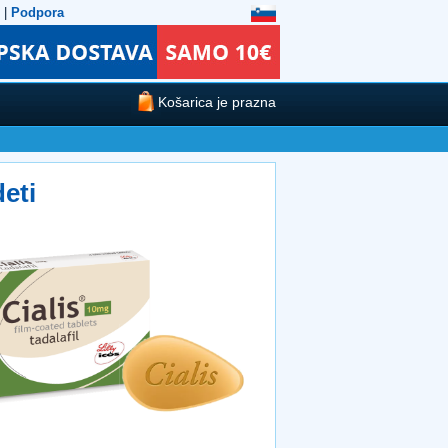
|
Podpora
Košarica je prazna
eti