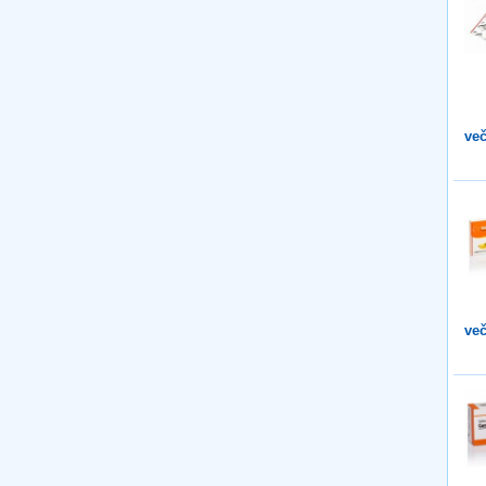
več
več