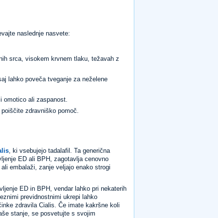
vajte naslednje nasvete:
znih srca, visokem krvnem tlaku, težavah z
saj lahko poveča tveganje za neželene
oči omotico ali zaspanost.
i, poiščite zdravniško pomoč.
alis
, ki vsebujejo tadalafil. Ta generična
avljenje ED ali BPH, zagotavlja cenovno
ali embalaži, zanje veljajo enako strogi
ravljenje ED in BPH, vendar lahko pri nekaterih
znimi previdnostnimi ukrepi lahko
činke zdravila Cialis. Če imate kakršne koli
aše stanje, se posvetujte s svojim