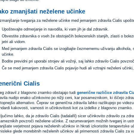
ako zmanjšati neželene učinke
zmanjšanje tveganja za neželene učinke med jemanjem zdravila Cialis upošte
Upoštevajte odmerjanje in navodila, ki vam jih je dal zdravnik.
Obvestite zdravnika o vseh že obstoječih bolezenskih stanjih, zlasti o bole
jetri ali vidom.
Med jemanjem zdravila Cialis se izogibajte čezmernemu uživanju alkohola, 
učinke.
Bodite previdni pri uporabi strojev ali vožnji, saj lahko zdravilo Cialis povzr
Če se med jemanjem zdravila Cialis pojavijo hudi ali vztrajni neželeni učink
nerični Cialis
eg zdravil z blagovno znamko obstajajo tudi
generične različice zdravila Ci
avila nudijo enako učinkovino po nižji ceni, kar posameznikom, ki iščejo zdr
topnejšo alternativo. Čeprav se generična zdravila lahko razlikujejo po videzu 
ndardi kakovosti, varnosti in učinkovitosti kot za izdelke z blagovno znamko.
ljučimo lahko, da je zdravilo Cialis (tadalafil) sicer učinkovito zdravilo za zd
ameznikih povzroči neželene učinke. Z razumevanjem možnih tveganj in ustre
njšate verjetnost pojava neželenih učinkov in hkrati izkoristite terapevtske u
isleke glede morebitnih neželenih učinkov ali primernosti zdravila Cialis za v