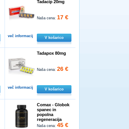
Tadacip 20mg
17 €
Naša cena:
več informacij
V košarico
Tadapox 80mg
26 €
Naša cena:
več informacij
V košarico
n
Comax - Globok
spanec in
popolna
regeneracija
45 €
Naša cena: