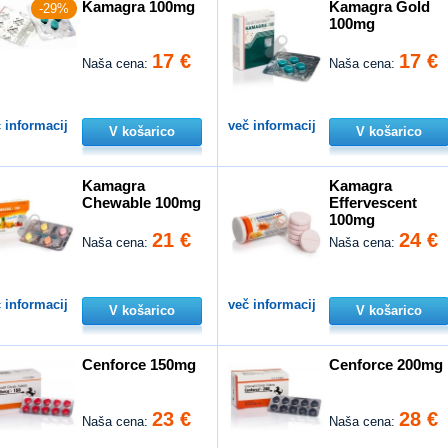
Kamagra 100mg
Kamagra Gold
-29%
100mg
17 €
17 €
Naša cena:
Naša cena:
 informacij
več informacij
V košarico
V košarico
Kamagra
Kamagra
Chewable 100mg
Effervescent
100mg
21 €
24 €
Naša cena:
Naša cena:
 informacij
več informacij
V košarico
V košarico
Cenforce 150mg
Cenforce 200mg
23 €
28 €
Naša cena:
Naša cena: