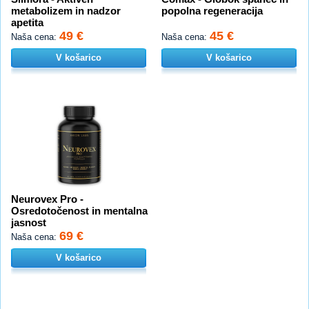
metabolizem in nadzor
popolna regeneracija
apetita
49 €
45 €
Naša cena:
Naša cena:
V košarico
V košarico
Neurovex Pro -
Osredotočenost in mentalna
jasnost
69 €
Naša cena:
V košarico