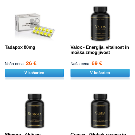
Tadapox 80mg
Valox - Energija, vitalnost in
moška zmogljivost
26 €
69 €
Naša cena:
Naša cena:
V košarico
V košarico
Slimora - Aktiven
Comax - Globok spanec in