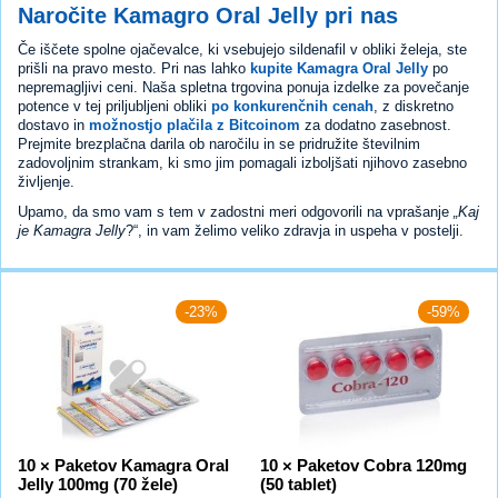
Naročite Kamagro Oral Jelly pri nas
Če iščete spolne ojačevalce, ki vsebujejo sildenafil v obliki želeja, ste
prišli na pravo mesto. Pri nas lahko
kupite Kamagra Oral Jelly
po
nepremagljivi ceni. Naša spletna trgovina ponuja izdelke za povečanje
potence v tej priljubljeni obliki
po konkurenčnih cenah
, z diskretno
dostavo in
možnostjo plačila z Bitcoinom
za dodatno zasebnost.
Prejmite brezplačna darila ob naročilu in se pridružite številnim
zadovoljnim strankam, ki smo jim pomagali izboljšati njihovo zasebno
življenje.
Upamo, da smo vam s tem v zadostni meri odgovorili na vprašanje
„Kaj
je Kamagra Jelly
?“, in vam želimo veliko zdravja in uspeha v postelji.
-23%
-59%
10 × Paketov Kamagra Oral
10 × Paketov Cobra 120mg
Jelly 100mg (70 žele)
(50 tablet)