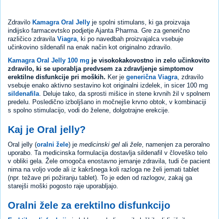
Zdravilo
Kamagra Oral Jelly
je spolni stimulans, ki ga proizvaja
indijsko farmacevtsko podjetje Ajanta Pharma. Gre za generično
različico zdravila
Viagra
, ki po navedbah proizvajalca vsebuje
učinkovino sildenafil na enak način kot originalno zdravilo.
Kamagra Oral Jelly 100 mg
je visokokakovostno in zelo učinkovito
zdravilo, ki se uporablja predvsem za zdravljenje simptomov
erektilne disfunkcije pri moških.
Ker je
generična Viagra
, zdravilo
vsebuje enako aktivno sestavino kot originalni izdelek, in sicer 100 mg
sildenafila
. Deluje tako, da sprosti mišice in stene krvnih žil v spolnem
predelu. Posledično izboljšano in močnejše krvno obtok, v kombinaciji
s spolno stimulacijo, vodi do želene, dolgotrajne erekcije.
Kaj je Oral jelly?
Oral jelly (
oralni žele
) je
medicinski gel
ali
žele
, namenjen za peroralno
uporabo. Ta medicinska formulacija dostavlja sildenafil v človeško telo
v obliki gela. Žele omogoča enostavno jemanje zdravila, tudi če pacient
nima na voljo vode ali iz kakršnega koli razloga ne želi jemati tablet
(npr. težave pri požiranju tablet). To je eden od razlogov, zakaj ga
starejši moški pogosto raje uporabljajo.
Oralni žele za erektilno disfunkcijo