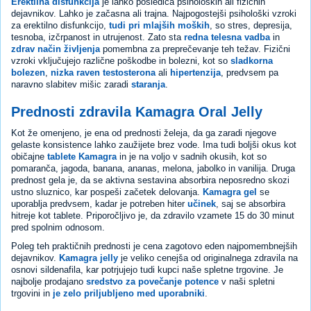
Erektilna disfunkcija
je lahko posledica psiholoških ali fizičnih
dejavnikov. Lahko je začasna ali trajna. Najpogostejši psihološki vzroki
za erektilno disfunkcijo,
tudi pri mlajših moških
, so stres, depresija,
tesnoba, izčrpanost in utrujenost. Zato sta
redna telesna vadba
in
zdrav način življenja
pomembna za preprečevanje teh težav. Fizični
vzroki vključujejo različne poškodbe in bolezni, kot so
sladkorna
bolezen
,
nizka raven testosterona
ali
hipertenzija
, predvsem pa
naravno slabitev mišic zaradi
staranja
.
Prednosti zdravila Kamagra Oral Jelly
Kot že omenjeno, je ena od prednosti želeja, da ga zaradi njegove
gelaste konsistence lahko zaužijete brez vode. Ima tudi boljši okus kot
običajne
tablete Kamagra
in je na voljo v sadnih okusih, kot so
pomaranča, jagoda, banana, ananas, melona, jabolko in vanilija. Druga
prednost gela je, da se aktivna sestavina absorbira neposredno skozi
ustno sluznico, kar pospeši začetek delovanja.
Kamagra gel
se
uporablja predvsem, kadar je potreben hiter
učinek
, saj se absorbira
hitreje kot tablete. Priporočljivo je, da zdravilo vzamete 15 do 30 minut
pred spolnim odnosom.
Poleg teh praktičnih prednosti je cena zagotovo eden najpomembnejših
dejavnikov.
Kamagra jelly
je veliko cenejša od originalnega zdravila na
osnovi sildenafila, kar potrjujejo tudi kupci naše spletne trgovine. Je
najbolje prodajano
sredstvo za povečanje potence
v naši spletni
trgovini in
je zelo priljubljeno med uporabniki
.