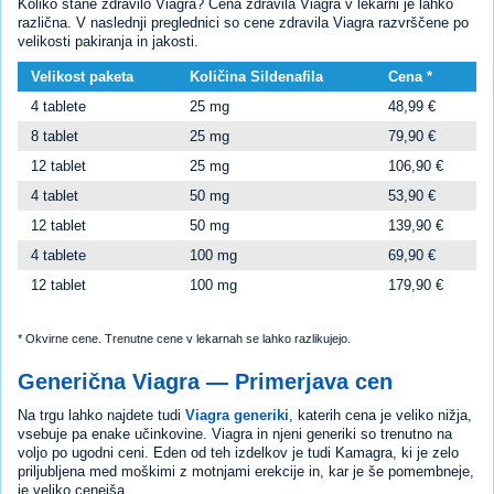
Koliko stane zdravilo Viagra? Cena zdravila Viagra v lekarni je lahko
različna. V naslednji preglednici so cene zdravila Viagra razvrščene po
velikosti pakiranja in jakosti.
Velikost paketa
Količina Sildenafila
Cena *
4 tablete
25 mg
48,99 €
8 tablet
25 mg
79,90 €
12 tablet
25 mg
106,90 €
4 tablet
50 mg
53,90 €
12 tablet
50 mg
139,90 €
4 tablete
100 mg
69,90 €
12 tablet
100 mg
179,90 €
* Okvirne cene. Trenutne cene v lekarnah se lahko razlikujejo.
Generična Viagra — Primerjava cen
Na trgu lahko najdete tudi
Viagra generiki
, katerih cena je veliko nižja,
vsebuje pa enake učinkovine. Viagra in njeni generiki so trenutno na
voljo po ugodni ceni. Eden od teh izdelkov je tudi Kamagra, ki je zelo
priljubljena med moškimi z motnjami erekcije in, kar je še pomembneje,
je veliko cenejša.