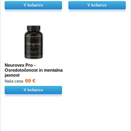
V košarico
V košarico
Neurovex Pro -
Osredotočenost in mentalna
jasnost
69 €
Naša cena:
V košarico