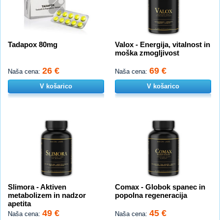
Tadapox 80mg
Valox - Energija, vitalnost in
moška zmogljivost
26 €
69 €
Naša cena:
Naša cena:
V košarico
V košarico
Slimora - Aktiven
Comax - Globok spanec in
metabolizem in nadzor
popolna regeneracija
apetita
49 €
45 €
Naša cena:
Naša cena: