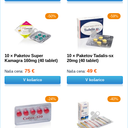
-50%
-59%
10 × Paketov Super
10 × Paketov Tadalis-sx
Kamagra 160mg (40 tablet)
20mg (40 tablet)
75 €
49 €
Naša cena:
Naša cena:
V košarico
V košarico
-24%
-40%