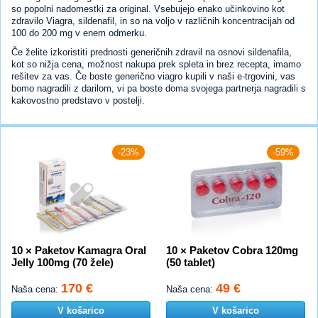
so popolni nadomestki za original. Vsebujejo enako učinkovino kot
zdravilo Viagra, sildenafil, in so na voljo v različnih koncentracijah od
100 do 200 mg v enem odmerku.
Če želite izkoristiti prednosti generičnih zdravil na osnovi sildenafila,
kot so nižja cena, možnost nakupa prek spleta in brez recepta, imamo
rešitev za vas. Če boste generično viagro kupili v naši e-trgovini, vas
bomo nagradili z darilom, vi pa boste doma svojega partnerja nagradili s
kakovostno predstavo v postelji.
-23%
-59%
10 × Paketov Kamagra Oral
10 × Paketov Cobra 120mg
Jelly 100mg (70 žele)
(50 tablet)
170 €
49 €
Naša cena:
Naša cena:
V košarico
V košarico