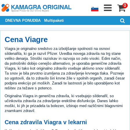
0
DNEVNA PONUDBA
Multipaketi
Cena Viagre
Viagra je originalno sredstvo za izboljšanje spolnosti na osnovi
sildenafila, ki ga je razvil Pfizer. Uvedba novega zdravila na trg stane
veliko denarja. Stroški raziskav in razvoja so zelo visoki. Edini način,
da potrošniki dobijo cenejšo alternativo, je uporaba generične zdravila
Viagra, ki tako kot originalno zdravilo vsebuje aktivno snov sildenafil.
Ta snov je bila prvotno izumljena za zdravljenje krvnega tlaka. Pozneje
so ugotovili, da to zdravilo širi krvne žile v spolnih organih, zaradi česar
podpira erekcijo pri moških. Zaradi te lastnosti je bilo uporabljeno kot
rešitev za težave s potenco.
Originalna Viagra in generična zdravila, ki vsebujejo sildenafil, so
učinkovita zdravila za zdravljenje erektilne disfunkcije. Danes lahko
moški, ki jih je prizadela ta bolezen, izbirajo med različnimi blagovnimi
znamkami zdravil.
Cena zdravila Viagra v lekarni