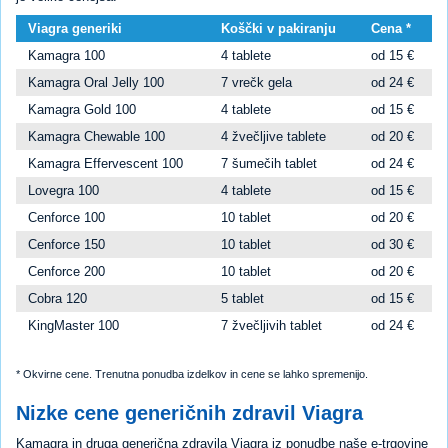
Viagra generiki
Koščki v pakiranju
Cena *
Kamagra 100
4 tablete
od 15 €
Kamagra Oral Jelly 100
7 vrečk gela
od 24 €
Kamagra Gold 100
4 tablete
od 15 €
Kamagra Chewable 100
4 žvečljive tablete
od 20 €
Kamagra Effervescent 100
7 šumečih tablet
od 24 €
Lovegra 100
4 tablete
od 15 €
Cenforce 100
10 tablet
od 20 €
Cenforce 150
10 tablet
od 30 €
Cenforce 200
10 tablet
od 20 €
Cobra 120
5 tablet
od 15 €
KingMaster 100
7 žvečljivih tablet
od 24 €
* Okvirne cene. Trenutna ponudba izdelkov in cene se lahko spremenijo.
Nizke cene generičnih zdravil Viagra
Kamagra in druga generična zdravila Viagra iz ponudbe naše e-trgovine