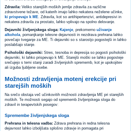
Zdravila:
Veliko starejših moških jemlje zdravila za različne
zdravstvene težave, od katerih imajo lahko nekatera neželene učinke,
ki prispevajo k ME
. Zdravila, kot so antihipertenzivi, antidepresivi in
nekatera zdravila za prostato, lahko vplivajo na spolno delovanje.
Dejavniki življenjskega sloga:
Kajenje
, prekomerno
uživanje
alkohola
, pomanjkanje telesne dejavnosti in nezdrava prehrana lahko
povečajo tveganje za ME. Ti dejavniki so s starostjo pogostejši in lahko
poslabšajo stanje.
Psihološki dejavniki:
Stres, tesnoba in depresija so pogosti psihološki
dejavniki, ki lahko prispevajo k ME. Starejši moški se lahko pogosteje
srečujejo s temi stanji zaradi življenjskih sprememb, kot je upokojitev
ali izguba ljubljene osebe.
Možnosti zdravljenja motenj erekcije pri
starejših moških
Na srečo obstaja več učinkovitih možnosti zdravljenja ME pri starejših
moških. Te možnosti segajo od sprememb življenjskega sloga do
zdravil in terapevtskih posegov:
Spremembe življenjskega sloga
Prehrana in telesna vadba:
Zdrava prehrana in redna telesna
dejavnost lahko izboljšata splošno zdravje in pomagata pri