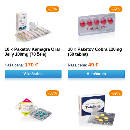
-23%
-59%
10 × Paketov Kamagra Oral
10 × Paketov Cobra 120mg
Jelly 100mg (70 žele)
(50 tablet)
170 €
49 €
Naša cena:
Naša cena:
V košarico
V košarico
-50%
-59%