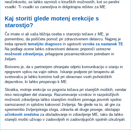
neučinkovito, se lahko razmisli o kirurških možnostih, kot so penilni
vsadki. Ti vsadki so zanesljiva in dolgotrajna rešitev za ME.
Kaj storiti glede motenj erekcije s
starostjo?
Če imate vi ali vaša bližnja oseba s starostjo težave z ME, je
pomembno, da poiščete pomoč pri zdravstvenem delavcu. Najprej je
treba opraviti
temeljito diagnozo
in ugotoviti
vzroke za nastanek TE
.
Na podlagi ocene lahko zdravstveni delavec priporoči ustrezne
možnosti zdravljenja
, prilagojene posameznikovim potrebam in
željam.
Bistveno je, da s partnerjem ohranjate odprto komunikacijo o stanju in
njegovem vplivu na vajin odnos. Iskanje podpore pri terapevtu ali
svetovalcu je lahko koristno tudi pri obravnavi vseh psiholoških
dejavnikov, ki lahko prispevajo k ME.
Skratka, motnje erekcije so pogosta težava pri starejših moških, vendar
niso neizogiben del staranja. Razumevanje vzrokov in razpoložljivih
možnosti zdravljenja lahko starejšim moškim pomaga povrniti spolno
samozavest in splošno kakovost življenja. Ne glede na to, ali gre za
spremembo življenjskega sloga, zdravila ali druge posege, obstajajo
učinkoviti sredstva
za obvladovanje in zdravljenje ME, tako da lahko
starejši moški uživajo v zadovoljnih in zadovoljujočih spolnih izkušnjah.