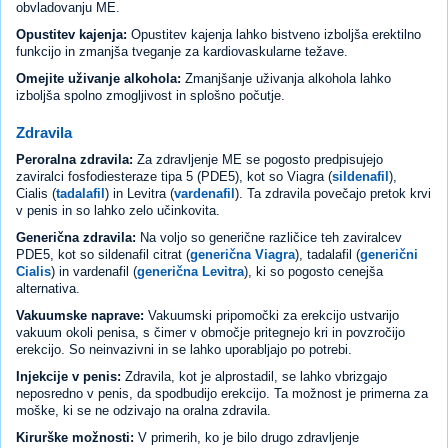
obvladovanju ME.
Opustitev kajenja:
Opustitev kajenja lahko bistveno izboljša erektilno
funkcijo in zmanjša tveganje za kardiovaskularne težave.
Omejite uživanje alkohola:
Zmanjšanje uživanja alkohola lahko
izboljša spolno zmogljivost in splošno počutje.
Zdravila
Peroralna zdravila:
Za zdravljenje ME se pogosto predpisujejo
zaviralci fosfodiesteraze tipa 5 (PDE5), kot so Viagra (
sildenafil
),
Cialis (
tadalafil
) in Levitra (
vardenafil
). Ta zdravila povečajo pretok krvi
v penis in so lahko zelo učinkovita.
Generična zdravila:
Na voljo so generične različice teh zaviralcev
PDE5, kot so sildenafil citrat (
generična Viagra
), tadalafil (
generični
Cialis
) in vardenafil (
generična Levitra
), ki so pogosto cenejša
alternativa.
Vakuumske naprave:
Vakuumski pripomočki za erekcijo ustvarijo
vakuum okoli penisa, s čimer v območje pritegnejo kri in povzročijo
erekcijo. So neinvazivni in se lahko uporabljajo po potrebi.
Injekcije v penis:
Zdravila, kot je alprostadil, se lahko vbrizgajo
neposredno v penis, da spodbudijo erekcijo. Ta možnost je primerna za
moške, ki se ne odzivajo na oralna zdravila.
Kirurške možnosti:
V primerih, ko je bilo drugo zdravljenje