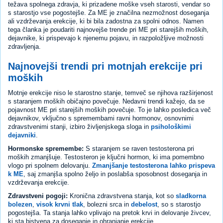
težava spolnega zdravja, ki prizadene moške vseh starosti, vendar so
s starostjo vse pogostejše. Za ME je značilna nezmožnost doseganja
ali vzdrževanja erekcije, ki bi bila zadostna za spolni odnos. Namen
tega članka je poudariti najnovejše trende pri ME pri starejših moških,
dejavnike, ki prispevajo k njenemu pojavu, in razpoložljive možnosti
zdravljenja.
Najnovejši trendi pri motnjah erekcije pri
moških
Motnje erekcije niso le starostno stanje, temveč se njihova razširjenost
s staranjem moških običajno povečuje. Nedavni trendi kažejo, da se
pojavnost ME pri starejših moških povečuje. To je lahko posledica več
dejavnikov, vključno s spremembami ravni hormonov, osnovnimi
zdravstvenimi stanji, izbiro življenjskega sloga in
psihološkimi
dejavniki
.
Hormonske spremembe:
S staranjem se raven testosterona pri
moških zmanjšuje. Testosteron je ključni hormon, ki ima pomembno
vlogo pri spolnem delovanju.
Zmanjšanje testosterona lahko prispeva
k ME
, saj zmanjša spolno željo in poslabša sposobnost doseganja in
vzdrževanja erekcije.
Zdravstveni pogoji:
Kronična zdravstvena stanja, kot so
sladkorna
bolezen
,
visok krvni tlak
, bolezni srca in
debelost
, so s starostjo
pogostejša. Ta stanja lahko vplivajo na pretok krvi in delovanje živcev,
ki sta bistvena za doseganje in ohranjanje erekcije.