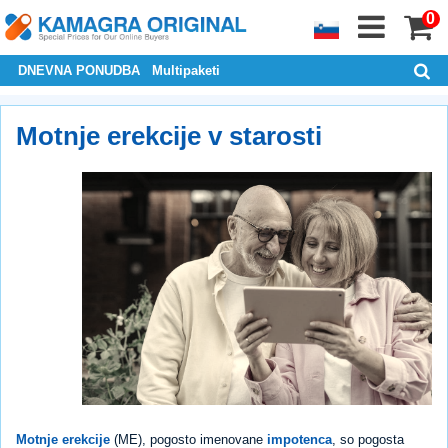
0
DNEVNA PONUDBA
Multipaketi
Motnje erekcije v starosti
Motnje erekcije
(ME), pogosto imenovane
impotenca
, so pogosta