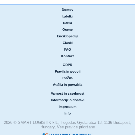
Domov
|
Izdelki
|
Darila
|
Ocene
|
Enciklopedija
|
Članki
|
FAQ
|
Kontakt
GDPR
|
Pravila in pogoji
|
Plačila
|
Vračila in povračila
Varnost in zasebnost
|
Informacije o dostavi
|
Impressum
|
Info
2026 © SMART LOGISTIK kft., Hegedus Gyula utca 13, 1136 Budapest,
Hungary, Vse pravice pridržane