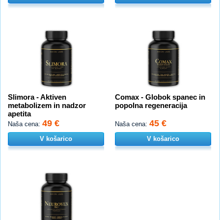
Slimora - Aktiven
Comax - Globok spanec in
metabolizem in nadzor
popolna regeneracija
apetita
49 €
45 €
Naša cena:
Naša cena:
V košarico
V košarico