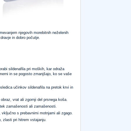
zumevanjem njegovih morebitnih neželenih
dravje in dobro počutje.
orabi sildenafila pri moških, kar odraža
 zmerni in se pogosto zmanjšajo, ko se vaše
ledica učinkov sildenafila na pretok krvi in
 obraz, vrat ali zgornji del prsnega koša.
utek zamašenosti ali zamašenosti.
 vključno s prebavnimi motnjami ali zgago.
zlasti pri hitrem vstajanju.