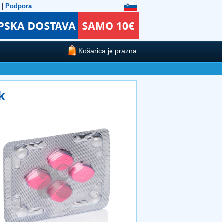
|
Podpora
Košarica je prazna
k