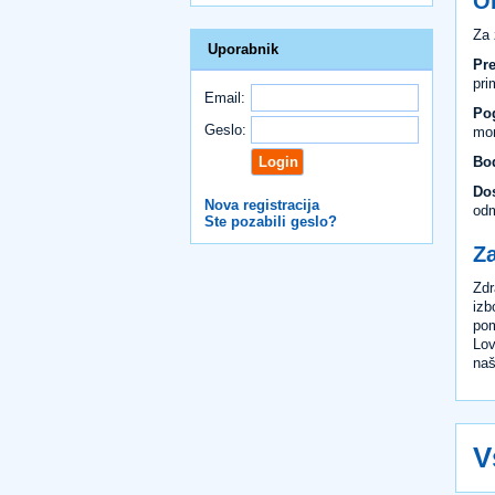
O
Za 
Uporabnik
Pre
pri
Email:
Pog
Geslo:
mor
Bod
Dos
Nova registracija
odm
Ste pozabili geslo?
Z
Zdr
izb
pom
Lov
naš
V