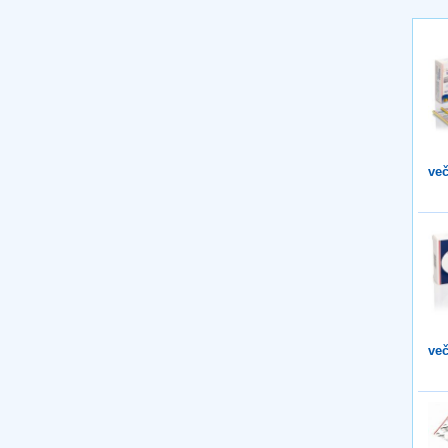
več
več