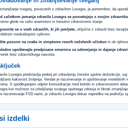
bvladovanje in zmanjševanje tveganj
zmanjšanje tveganj, povezanih z zdravilom Lovegra, je pomembno, da uporab
d začetkom jemanja zdravila Lovegra se posvetujejo s svojim zdravnik
merno glede na vašo anamnezo in trenutno zdravstveno stanje.
ovorite se o vseh zdravilih, ki jih jemljete,
vključno z zdravili brez recepta
ebitnim medsebojnim vplivom.
ite pozorni na znake in simptome resnih neželenih učinkov
in ob njihov
ledno upoštevajte predpisane smernice za odmerjanje in dajanje zdravi
erek brez zdravniškega nasveta.
aključek
avilo Lovegra predstavlja preboj pri zdravljenju ženske spolne disfunkcije, 
oljšano kakovost življenja. Vendar je razumevanje in upoštevanje morebitnih 
ena. S spodbujanjem odprte komunikacije med bolniki in zdravstvenimi delavc
egra kot možnost za izboljšanje svojega spolnega zdravja in hkrati zmanjšajo 
e razumevanje FSD raste, je zdravilo Lovegra dokaz napredka na področju sp
si izdelki