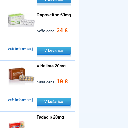
Dapoxetine 60mg
24 €
Naša cena:
več informacij
V košarico
Vidalista 20mg
19 €
Naša cena:
več informacij
V košarico
Tadacip 20mg