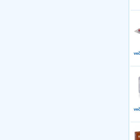
več
več