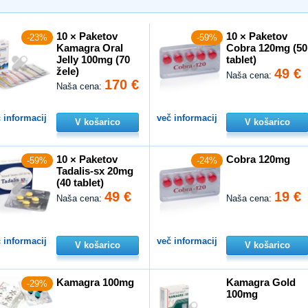
10 × Paketov
10 × Paketov
-23%
-59%
Kamagra Oral
Cobra 120mg (50
Jelly 100mg (70
tablet)
žele)
49 €
Naša cena:
170 €
Naša cena:
 informacij
več informacij
V košarico
V košarico
10 × Paketov
Cobra 120mg
-59%
-24%
Tadalis-sx 20mg
(40 tablet)
49 €
19 €
Naša cena:
Naša cena:
 informacij
več informacij
V košarico
V košarico
Kamagra 100mg
Kamagra Gold
-29%
100mg