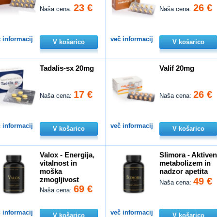
23 €
26 €
Naša cena:
Naša cena:
 informacij
več informacij
V košarico
V košarico
Tadalis-sx 20mg
Valif 20mg
17 €
26 €
Naša cena:
Naša cena:
 informacij
več informacij
V košarico
V košarico
Valox - Energija,
Slimora - Aktive
vitalnost in
metabolizem in
moška
nadzor apetita
zmogljivost
49 €
Naša cena:
69 €
Naša cena:
 informacij
več informacij
V košarico
V košarico