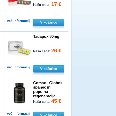
17 €
Naša cena:
več informacij
V košarico
Tadapox 80mg
26 €
Naša cena:
več informacij
V košarico
n
Comax - Globok
spanec in
popolna
regeneracija
45 €
Naša cena:
več informacij
V košarico