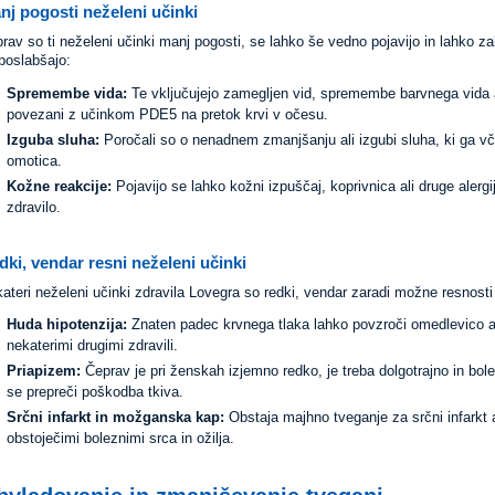
nj pogosti neželeni učinki
rav so ti neželeni učinki manj pogosti, se lahko še vedno pojavijo in lahko z
poslabšajo:
Spremembe vida:
Te vključujejo zamegljen vid, spremembe barvnega vida al
povezani z učinkom PDE5 na pretok krvi v očesu.
Izguba sluha:
Poročali so o nenadnem zmanjšanju ali izgubi sluha, ki ga vč
omotica.
Kožne reakcije:
Pojavijo se lahko kožni izpuščaj, koprivnica ali druge alergi
zdravilo.
dki, vendar resni neželeni učinki
ateri neželeni učinki zdravila Lovegra so redki, vendar zaradi možne resnost
Huda hipotenzija:
Znaten padec krvnega tlaka lahko povzroči omedlevico ali
nekaterimi drugimi zdravili.
Priapizem:
Čeprav je pri ženskah izjemno redko, je treba dolgotrajno in bole
se prepreči poškodba tkiva.
Srčni infarkt in možganska kap:
Obstaja majhno tveganje za srčni infarkt a
obstoječimi boleznimi srca in ožilja.