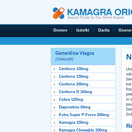
Domov
|
Izdelki
|
Darila
|
Ocene
Generična Viagra
N
(Sildenafil)
Cenforce 100mg
Uve
zdr
Cenforce 150mg
žen
kot
Cenforce 200mg
fos
Cenforce D 160mg
pre
in 
Cobra 120mg
pou
Dapoxetine 60mg
žen
živ
Extra Super P-Force 200mg
Kamagra 100mg
R
Kamagra Chewable 100mg