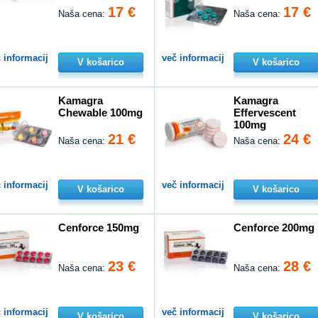
17 €
17 €
Naša cena:
Naša cena:
 informacij
več informacij
V košarico
V košarico
Kamagra
Kamagra
Chewable 100mg
Effervescent
100mg
21 €
24 €
Naša cena:
Naša cena:
 informacij
več informacij
V košarico
V košarico
Cenforce 150mg
Cenforce 200mg
23 €
28 €
Naša cena:
Naša cena:
 informacij
več informacij
V košarico
V košarico