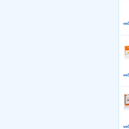
več
več
več