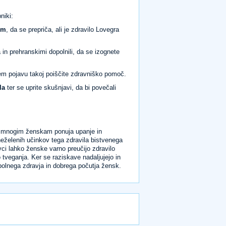
niki:
om
, da se prepriča, ali je zdravilo Lovegra
 in prehranskimi dopolnili, da se izognete
em pojavu takoj poiščite zdravniško pomoč.
la
ter se uprite skušnjavi, da bi povečali
saj mnogim ženskam ponuja upanje in
neželenih učinkov tega zdravila bistvenega
i lahko ženske varno preučijo zdravilo
tveganja. Ker se raziskave nadaljujejo in
olnega zdravja in dobrega počutja žensk.