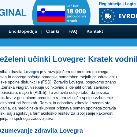
Registracija
|
Login
|
Enciklopedija
|
Članki
|
FAQ
|
Kontakt
eželeni učinki Lovegre: Kratek vodni
dba zdravila
Lovegra
je v razvijajočem se prostoru spolnega
avja in dobrega počutja pomenila pomemben mejnik pri zdravljenju
ske spolne disfunkcije (FSD). Zdravilo Lovegra, pogovorno znano
 „ženska viagra“, vsebuje učinkovino sildenafil citrat, zaviralec
fodiesteraze tipa 5
(PDE5). To zdravilo deluje tako, da poveča
tok krvi v genitalnem predelu in s tem izboljša spolno vzburjenje
odzivnost pri ženskah. Razvoj in odobritev zdravila Lovegra sta
darila, da medicinska skupnost priznava pomen spolnega zdravja
sk, saj zagotavlja farmakološko rešitev za izboljšanje kakovosti
ljenja in spolnega zadovoljstva.
azumevanje zdravila Lovegra