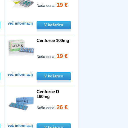
19 €
Naša cena:
več informacij
V košarico
Cenforce 100mg
19 €
Naša cena:
več informacij
V košarico
Cenforce D
160mg
26 €
Naša cena:
več informacij
V košarico