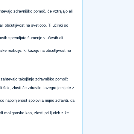
ahtevajo zdravniško pomoč, če vztrajajo ali
i občutljivost na svetlobo. Ti učinki so
asih spremljata šumenje v ušesih ali
jske reakcije, ki kažejo na občutljivost na
i zahtevajo takojšnjo zdravniško pomoč:
 šok, zlasti če zdravilo Lovegra jemljete z
čo napolnjenost spolovila nujno zdraviti, da
li možgansko kap, zlasti pri ljudeh z že