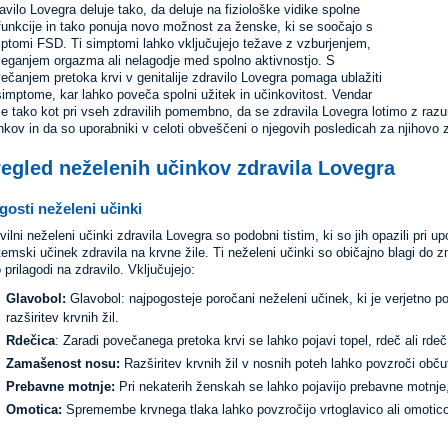
avilo Lovegra deluje tako, da deluje na fiziološke vidike spolne
funkcije in tako ponuja novo možnost za ženske, ki se soočajo s
ptomi FSD. Ti simptomi lahko vključujejo težave z vzburjenjem,
eganjem orgazma ali nelagodje med spolno aktivnostjo. S
ečanjem pretoka krvi v genitalije zdravilo Lovegra pomaga ublažiti
simptome, kar lahko poveča spolni užitek in učinkovitost. Vendar
je tako kot pri vseh zdravilih pomembno, da se zdravila Lovegra lotimo z ra
nkov in da so uporabniki v celoti obveščeni o njegovih posledicah za njihovo z
egled neželenih učinkov zdravila Lovegra
gosti neželeni učinki
vilni neželeni učinki zdravila Lovegra so podobni tistim, ki so jih opazili pri up
temski učinek zdravila na krvne žile. Ti neželeni učinki so običajno blagi do
o prilagodi na zdravilo. Vključujejo:
Glavobol:
Glavobol: najpogosteje poročani neželeni učinek, ki je verjetno pos
razširitev krvnih žil.
Rdečica
: Zaradi povečanega pretoka krvi se lahko pojavi topel, rdeč ali rdeč
Zamašenost nosu:
Razširitev krvnih žil v nosnih poteh lahko povzroči obč
Prebavne motnje:
Pri nekaterih ženskah se lahko pojavijo prebavne motnje,
Omotica:
Spremembe krvnega tlaka lahko povzročijo vrtoglavico ali omotico, 