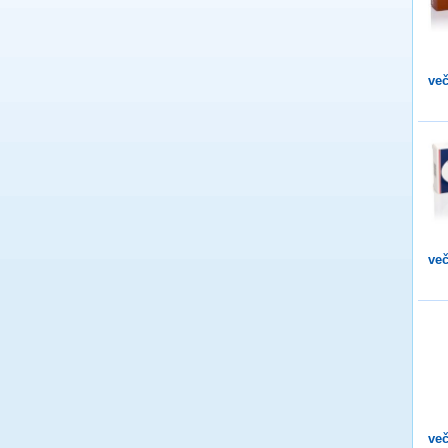
več
več
več