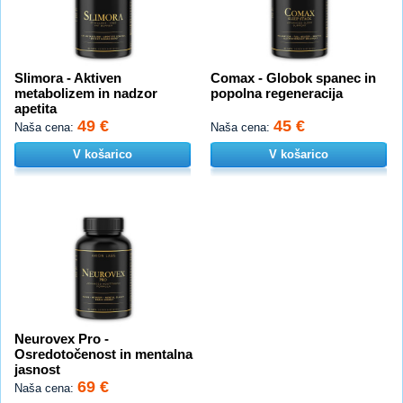
Slimora - Aktiven
Comax - Globok spanec in
metabolizem in nadzor
popolna regeneracija
apetita
49 €
45 €
Naša cena:
Naša cena:
V košarico
V košarico
Neurovex Pro -
Osredotočenost in mentalna
jasnost
69 €
Naša cena: