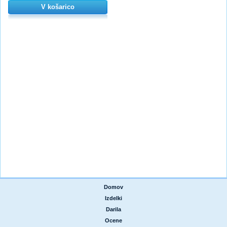
V košarico
Domov
|
Izdelki
|
Darila
|
Ocene
|