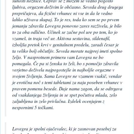
suhosti nožnice. Čeprav se z možem še vedno pogosto
ljubiva, orgazem doživim le občasno. Seveda drug drugega
prepričujeva, da fizični vrhunec ni vse in da še vedno
lahko uživava skupaj. To je res, toda ko sem se po prvem
jemanju zdravila Lovegra ponovno zares razživela, je bilo
to za oba odlično. Učinek se začne pol ure po tem, ko jo
vzameš, in traja več ur. Aktivna sestavina, sildenafil,
izboljša pretok krvi v genitalnem predelu, zaradi česar je
ta veliko bolj občutljiv. Seveda morate najprej imeti spolno
željo. V nasprotnem primeru vam Lovegra ne bo
pomagala. Če pa si ženska to želi, bo s pomočjo zdravila
verjetno doživela najpogostejše in najboljše orgazme v
svojem življenju. Sama Lovegre ne vzamem vsakič, vendar
je erotična noč s temi tabletami za naju poseben vrhunec v
pravem pomenu besede. Daje nama zagon, da se odtrgava
od vsakdanjega življenja in se spet počutiva mlada, zelo
zaljubljena in zelo privlačna. Izdelek ocenjujem z
nespornimi 5 točkami.
Lovegra je spolni ojačevalec, ki je zasnovan posebej za