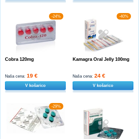
-24%
-40%
Cobra 120mg
Kamagra Oral Jelly 100mg
19 €
24 €
Naša cena:
Naša cena:
V košarico
V košarico
-29%