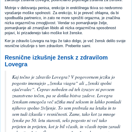
Motnje v delovanju penisa, erekcije in erektilnega tkiva so nedvomno
vprašanje moške spolnosti. Za erekcijo, ki je preveč ohlapna, da bi
spodbudila partnerico, in zato ne more sprožiti orgazma, je značilna
nizka orgazmična zmogljivost. Vendar so pomanjkanje želje,
pomanjkanje ali zmanjšan libido ali nizka orgazmična sposobnost
pojavi, ki prizadenejo tako moške kot ženske.
Ker je zdravilo Lovegra na trgu že tako dolgo, je več žensk delilo svoje
resnične izkušnje s tem zdravilom. Preberite sami.
Resnične izkušnje žensk z zdravilom
Lovegra
Kaj točno je zdravilo Lovegra? V pogovornem jeziku jo
pogosto imenujejo „ženska viagra“ ali „ženski spolni
ojačevalec“. Čeprav nobeden od teh izrazov ni povsem
znanstveno točen, pa se dotika bistva zadeve. Lovegra
ženskam omogoča več užitka med seksom in lahko pomladi
njihovo spolno življenje. To sem prebrala na letaku in to
sem tudi izkusila v resničnosti. Zame, tako kot za mnoge
ženske po 50. letu starosti, seks pogosto ni več tako
prijeten in prijeten, kot je bil včasih, in včasih trpim zaradi