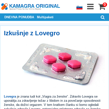
0
DNEVNA PONUDBA
Multipaketi
Izkušnje z Lovegro
Lovegra
je znana tudi kot „Viagra za ženske“. Zdravilo Lovegra se
uporablja za zdravljenje težav z libidom in za povečanje sposobnosti
ženske, da doživi orgazem. V tem kratkem članku si bomo ogledali
zakulisje zdravila Lovegra, potencialno prijetnega zdravila za ženske.