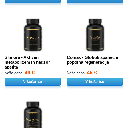
Slimora - Aktiven
Comax - Globok spanec in
metabolizem in nadzor
popolna regeneracija
apetita
49 €
45 €
Naša cena:
Naša cena:
V košarico
V košarico