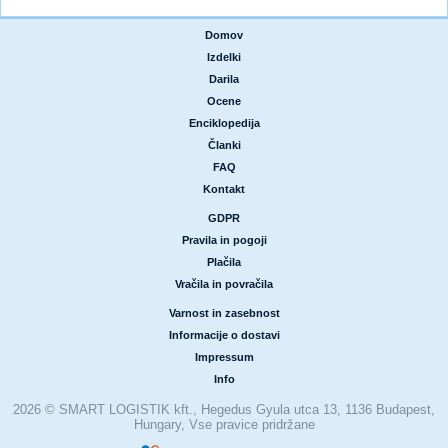
Domov
|
Izdelki
|
Darila
|
Ocene
|
Enciklopedija
|
Članki
|
FAQ
|
Kontakt
GDPR
|
Pravila in pogoji
|
Plačila
|
Vračila in povračila
Varnost in zasebnost
|
Informacije o dostavi
|
Impressum
|
Info
2026 © SMART LOGISTIK kft., Hegedus Gyula utca 13, 1136 Budapest,
Hungary, Vse pravice pridržane