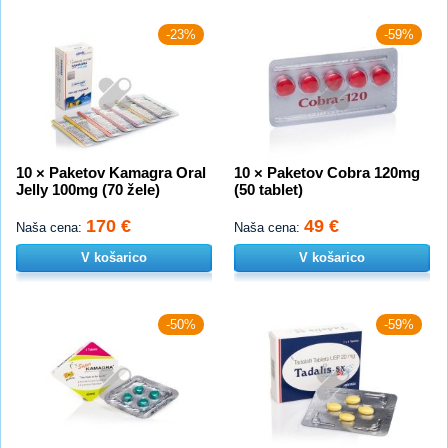
-23%
-59%
10 × Paketov Kamagra Oral
10 × Paketov Cobra 120mg
Jelly 100mg (70 žele)
(50 tablet)
170 €
49 €
Naša cena:
Naša cena:
V košarico
V košarico
-50%
-59%