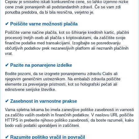
Čeprav je smiselno iskati konkurenčne cene, so lahko izjemno nizke
cene znak ponarejenih ali podstandardnih zdravil. Če se vam zdi
ponudba predobra, da bi bila resnična, verjetno je.
✔ Poiščite varne možnosti plačila
Poiščite varne načine plačila, kot so šifriranje kreditnih kartic, plačilni
procesorji tretjih oseb ali plačila s kriptovalutami, da zaščitite svoje
finančne podatke med transakcijami. Izogibajte se posredovanju
občutljivih podatkov prek nezanesljivih platform ali neznanih plačilnih
vrat.
✔ Pazite na ponarejene izdelke
Bodite pozorni, da se izognete ponarejenemu zdravilu Cialis ali
njegovim generičnim ustreznikom. Na embalaži zdravila poiščite
elemente za preverjanje pristnosti, kot so holografski pečati ali
edinstvene serijske številke.
✔ Zasebnost in varnostne prakse
Varna spletna lekarna bo imela zanesljive politike zasebnosti in varnosti
za zaščito vaših osebnih in finančnih podatkov. V naslovu URL poiščite
HTTPS in preberite njihovo politiko zasebnosti, da boste razumeli, kako
bodo vaši podatki uporabljeni in zaščiteni.
✔ Razumite politiko vračil in povračil