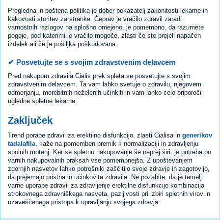
Pregledna in poštena politika je dober pokazatelj zakonitosti lekarne in
kakovosti storitev za stranke. Čeprav je vračilo zdravil zaradi
varnostnih razlogov na splošno omejeno, je pomembno, da razumete
pogoje, pod katerimi je vračilo mogoče, zlasti če ste prejeli napačen
izdelek ali če je pošiljka poškodovana.
✔ Posvetujte se s svojim zdravstvenim delavcem
Pred nakupom zdravila Cialis prek spleta se posvetujte s svojim
zdravstvenim delavcem. Ta vam lahko svetuje o zdravilu, njegovem
odmerjanju, morebitnih neželenih učinkih in vam lahko celo priporoči
ugledne spletne lekarne.
Zaključek
Trend porabe zdravil za erektilno disfunkcijo, zlasti Cialisa in
generikov
tadalafila
, kaže na pomemben premik k normalizaciji in zdravljenju
spolnih motenj. Ker se spletno nakupovanje še naprej širi, je potreba po
varnih nakupovalnih praksah vse pomembnejša. Z upoštevanjem
zgornjih nasvetov lahko potrošniki zaščitijo svoje zdravje in zagotovijo,
da prejemajo pristna in učinkovita zdravila. Ne pozabite, da je temelj
varne uporabe zdravil za zdravljenje erektilne disfunkcije kombinacija
strokovnega zdravniškega nasveta, pazljivosti pri izbiri spletnih virov in
ozaveščenega pristopa k upravljanju svojega zdravja.