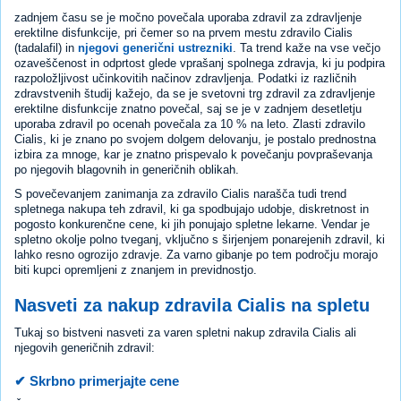
zadnjem času se je močno povečala uporaba zdravil za zdravljenje
erektilne disfunkcije, pri čemer so na prvem mestu zdravilo Cialis
(tadalafil) in
njegovi generični ustrezniki
. Ta trend kaže na vse večjo
ozaveščenost in odprtost glede vprašanj spolnega zdravja, ki ju podpira
razpoložljivost učinkovitih načinov zdravljenja. Podatki iz različnih
zdravstvenih študij kažejo, da se je svetovni trg zdravil za zdravljenje
erektilne disfunkcije znatno povečal, saj se je v zadnjem desetletju
uporaba zdravil po ocenah povečala za 10 % na leto. Zlasti zdravilo
Cialis, ki je znano po svojem dolgem delovanju, je postalo prednostna
izbira za mnoge, kar je znatno prispevalo k povečanju povpraševanja
po njegovih blagovnih in generičnih oblikah.
S povečevanjem zanimanja za zdravilo Cialis narašča tudi trend
spletnega nakupa teh zdravil, ki ga spodbujajo udobje, diskretnost in
pogosto konkurenčne cene, ki jih ponujajo spletne lekarne. Vendar je
spletno okolje polno tveganj, vključno s širjenjem ponarejenih zdravil, ki
lahko resno ogrozijo zdravje. Za varno gibanje po tem področju morajo
biti kupci opremljeni z znanjem in previdnostjo.
Nasveti za nakup zdravila Cialis na spletu
Tukaj so bistveni nasveti za varen spletni nakup zdravila Cialis ali
njegovih generičnih zdravil:
✔ Skrbno primerjajte cene