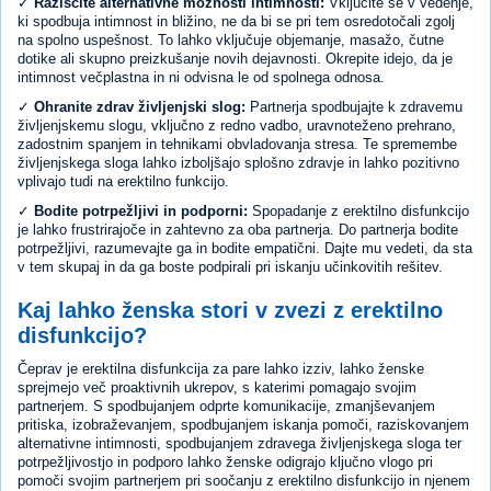
✓
Raziščite alternativne možnosti intimnosti:
Vključite se v vedenje,
ki spodbuja intimnost in bližino, ne da bi se pri tem osredotočali zgolj
na spolno uspešnost. To lahko vključuje objemanje, masažo, čutne
dotike ali skupno preizkušanje novih dejavnosti. Okrepite idejo, da je
intimnost večplastna in ni odvisna le od spolnega odnosa.
✓
Ohranite zdrav življenjski slog:
Partnerja spodbujajte k zdravemu
življenjskemu slogu, vključno z redno vadbo, uravnoteženo prehrano,
zadostnim spanjem in tehnikami obvladovanja stresa. Te spremembe
življenjskega sloga lahko izboljšajo splošno zdravje in lahko pozitivno
vplivajo tudi na erektilno funkcijo.
✓
Bodite potrpežljivi in podporni:
Spopadanje z erektilno disfunkcijo
je lahko frustrirajoče in zahtevno za oba partnerja. Do partnerja bodite
potrpežljivi, razumevajte ga in bodite empatični. Dajte mu vedeti, da sta
v tem skupaj in da ga boste podpirali pri iskanju učinkovitih rešitev.
Kaj lahko ženska stori v zvezi z erektilno
disfunkcijo?
Čeprav je erektilna disfunkcija za pare lahko izziv, lahko ženske
sprejmejo več proaktivnih ukrepov, s katerimi pomagajo svojim
partnerjem. S spodbujanjem odprte komunikacije, zmanjševanjem
pritiska, izobraževanjem, spodbujanjem iskanja pomoči, raziskovanjem
alternativne intimnosti, spodbujanjem zdravega življenjskega sloga ter
potrpežljivostjo in podporo lahko ženske odigrajo ključno vlogo pri
pomoči svojim partnerjem pri soočanju z erektilno disfunkcijo in njenem