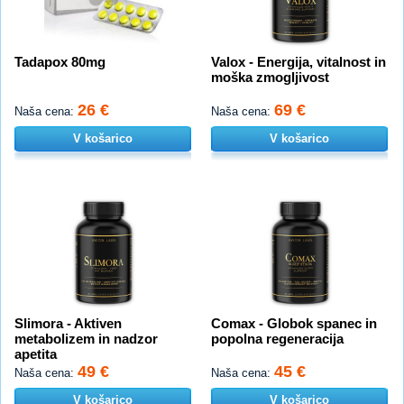
Tadapox 80mg
Valox - Energija, vitalnost in
moška zmogljivost
26 €
69 €
Naša cena:
Naša cena:
V košarico
V košarico
Slimora - Aktiven
Comax - Globok spanec in
metabolizem in nadzor
popolna regeneracija
apetita
49 €
45 €
Naša cena:
Naša cena:
V košarico
V košarico