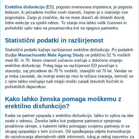
Erektilna disfunkcija
(ED), pogosto imenovana impotenca, je pogosta
bolezen, ki prizadene moške vseh starosti, čeprav je s starostjo vse
pogostejša. Zanjo je značilno, da ne more doseči ali ohraniti dovolj
trdne erekcije za spolni odnos. To stanje ima lahko velik čustveni in
psihološki vpliv tako na posameznika kot na njegovo partnerko.
Statistični podatki in razširjenost
Statistični podatki kažejo razširjenost erektilne disfunkcije. Po podatkih
študije
Massachusetts Male Ageing Study
se približno 52 % moških
med 40. in 70. letom starosti sočasno srečuje z določeno stopnjo
erektilne disfunkcije. Poleg tega se razširjenost ED povečuje s
starostjo, saj prizadene do 70 % moških, starejših od 70 let. Vendar se
je treba zavedati, da motnje erekcije niso le težava staranja, temveč se
z njimi lahko srečujejo tudi mlajši moški zaradi številnih fizičnih in
psiholoških dejavnikov.
Kako lahko ženska pomaga moškemu z
erektilno disfunkcijo?
Kadar se partner spopada z erektilno disfunkcijo, lahko to vpliva na obe
osebi v odnosu. Ženske lahko kot podporne partnerice sprejmejo
proaktivne ukrepe, s katerimi lahko pomagajo svojemu partnerju in se
skupaj spopadejo s tem izzivom. Od spodbujanja odprte komunikacije
do raziskovanja alternativnih oblik intimnosti, tukaj je nekaj nasvetov za