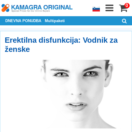
0
DNEVNA PONUDBA
Multipaketi
Erektilna disfunkcija: Vodnik za
ženske