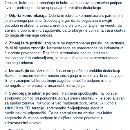
ženske, kako naj se obnašajo in kako naj zagotovijo smiselno podporo
svojim partnerjem, ki se spopadajo z erektilno disfunkcijo.
✓
Odprta komunikacija:
Odprta in iskrena komunikacija s partnerjem
je bistvenega pomena. Spodbujajte ga, da se pogovarja o svojih
občutkih in skrbeh v zvezi z erektilno disfunkcijo. Dajte mu vedeti, da
ste mu v oporo, in mu zagotovite, da to stanje ne vpliva na vaša čustva
do njega ali vajinega odnosa.
✓
Zmanjšajte pritisk:
Izogibajte se nepotrebnemu pritisku na partnerja,
da bi bil spolno zmogljiv. Namesto tega se osredotočite na intimnost in
čustveno povezanost. Raziščite alternativne načine izražanja
naklonjenosti in zadovoljstva, ki ne vključujejo nujno penetrativnega
spolnega odnosa.
✓
Izobražujte se:
Vzemite si čas in se poučite o erektilni disfunkciji.
Razumite možne vzroke, načine zdravljenja in sredstva, ki so na voljo.
S tem znanjem lahko partnerju zagotovite boljšo podporo in mu
pomagate pri orientaciji v možnostih zdravljenja.
✓
Spodbujajte iskanje pomoči:
Partnerja spodbujajte, naj poišče
strokovno pomoč pri ponudniku zdravstvenih storitev, ki je specializiran
za spolno zdravje. Na voljo je več možnosti zdravljenja, vključno z
zdravili za ED
, terapijo, spremembo življenjskega sloga in
medicinskimi pripomočki. Če ga spremljate na obiske, mu lahko
zagotovite čustveno podporo in olajšate odprte pogovore z
zdravstvenimi delavci.