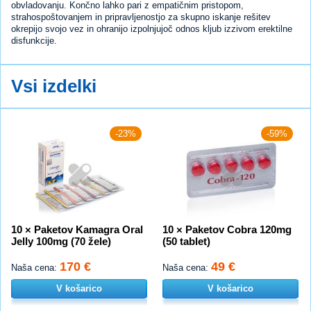
obvladovanju. Končno lahko pari z empatičnim pristopom,
strahospoštovanjem in pripravljenostjo za skupno iskanje rešitev
okrepijo svojo vez in ohranijo izpolnjujoč odnos kljub izzivom erektilne
disfunkcije.
Vsi izdelki
-23%
-59%
10 × Paketov Kamagra Oral
10 × Paketov Cobra 120mg
Jelly 100mg (70 žele)
(50 tablet)
170 €
49 €
Naša cena:
Naša cena:
V košarico
V košarico