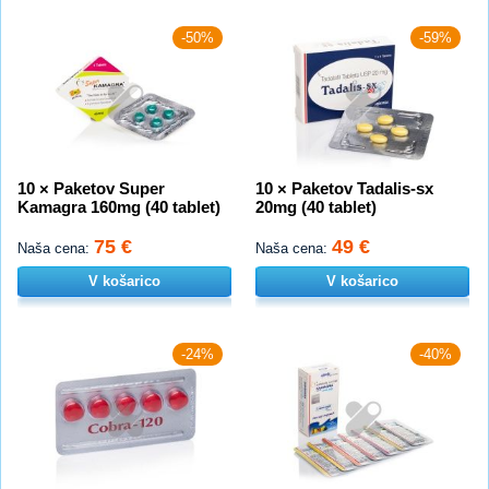
-50%
-59%
10 × Paketov Super
10 × Paketov Tadalis-sx
Kamagra 160mg (40 tablet)
20mg (40 tablet)
75 €
49 €
Naša cena:
Naša cena:
V košarico
V košarico
-24%
-40%