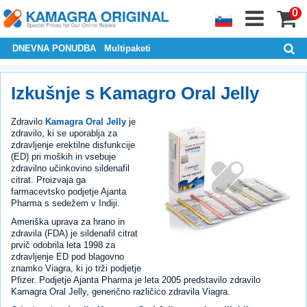
0
DNEVNA PONUDBA
Multipaketi
Izkušnje s Kamagro Oral Jelly
Zdravilo
Kamagra Oral Jelly
je
zdravilo, ki se uporablja za
zdravljenje erektilne disfunkcije
(ED) pri moških in vsebuje
zdravilno učinkovino sildenafil
citrat. Proizvaja ga
farmacevtsko podjetje Ajanta
Pharma s sedežem v Indiji.
Ameriška uprava za hrano in
zdravila (FDA) je sildenafil citrat
prvič odobrila leta 1998 za
zdravljenje ED pod blagovno
znamko Viagra, ki jo trži podjetje
Pfizer. Podjetje Ajanta Pharma je leta 2005 predstavilo zdravilo
Kamagra Oral Jelly, generično različico zdravila Viagra.