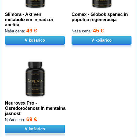
Slimora - Aktiven
Comax - Globok spanec in
metabolizem in nadzor
popolna regeneracija
apetita
49 €
45 €
Naša cena:
Naša cena:
V košarico
V košarico
Neurovex Pro -
Osredotočenost in mentalna
jasnost
69 €
Naša cena:
V košarico