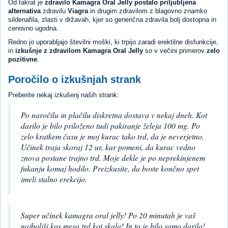
Od takrat je
zdravilo Kamagra Oral Jelly postalo priljubljena
alternativa
zdravilu
Viagra
in drugim zdravilom z blagovno znamko
sildenafila, zlasti v državah, kjer so generična zdravila bolj dostopna in
cenovno ugodna.
Redno jo uporabljajo številni moški, ki trpijo zaradi erektilne disfunkcije,
in
izkušnje z zdravilom Kamagra Oral Jelly
so v večini primerov
zelo
pozitivne
.
Poročilo o izkušnjah strank
Preberite nekaj izkušenj naših strank:
Po naročilu in plačilu diskretna dostava v nekaj dneh. Kot
darilo je bilo priloženo tudi pakiranje želeja 100 mg. Po
zelo kratkem času je moj kurac tako trd, da je neverjetno.
Učinek traja skoraj 12 ur, kar pomeni, da kurac vedno
znova postane trajno trd. Moje dekle je po neprekinjenem
fukanju komaj hodilo. Preizkusite, da boste končno spet
imeli stalno erekcijo.
Super učinek kamagra oral jelly! Po 20 minutah je vaš
najboljši kos mesa trd kot skala! In to je bilo samo darilo!