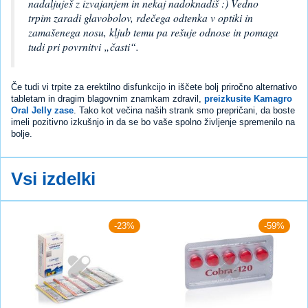
nadaljuješ z izvajanjem in nekaj nadoknadiš :) Vedno
trpim zaradi glavobolov, rdečega odtenka v optiki in
zamašenega nosu, kljub temu pa rešuje odnose in pomaga
tudi pri povrnitvi „časti“.
Če tudi vi trpite za erektilno disfunkcijo in iščete bolj priročno alternativo
tabletam in dragim blagovnim znamkam zdravil,
preizkusite Kamagro
Oral Jelly zase
. Tako kot večina naših strank smo prepričani, da boste
imeli pozitivno izkušnjo in da se bo vaše spolno življenje spremenilo na
bolje.
Vsi izdelki
-23%
-59%