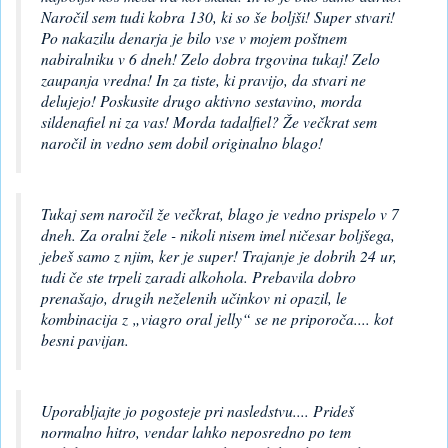
Naročil sem tudi kobra 130, ki so še boljši! Super stvari!
Po nakazilu denarja je bilo vse v mojem poštnem
nabiralniku v 6 dneh! Zelo dobra trgovina tukaj! Zelo
zaupanja vredna! In za tiste, ki pravijo, da stvari ne
delujejo! Poskusite drugo aktivno sestavino, morda
sildenafiel ni za vas! Morda tadalfiel? Že večkrat sem
naročil in vedno sem dobil originalno blago!
Tukaj sem naročil že večkrat, blago je vedno prispelo v 7
dneh. Za oralni žele - nikoli nisem imel ničesar boljšega,
jebeš samo z njim, ker je super! Trajanje je dobrih 24 ur,
tudi če ste trpeli zaradi alkohola. Prebavila dobro
prenašajo, drugih neželenih učinkov ni opazil, le
kombinacija z „viagro oral jelly“ se ne priporoča.... kot
besni pavijan.
Uporabljajte jo pogosteje pri nasledstvu.... Prideš
normalno hitro, vendar lahko neposredno po tem