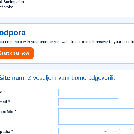
6 Budimpešta
džarska
odpora
you need help with your order or you want to get a quick answer to your questi
Start chat now
išite nam.
Z veseljem vam bomo odgovorili.
e *
mail *
oročilo *
ptcha *