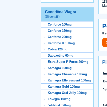
113
Ma
Generična Viagra
(Sildenafil)
P
Cenforce 100mg
Cenforce 150mg
If 
Cenforce 200mg
Cenforce D 160mg
Cobra 120mg
Dapoxetine 60mg
P
Extra Super P-Force 200mg
Kamagra 100mg
Im
Kamagra Chewable 100mg
Kamagra Effervescent 100mg
E-
Kamagra Gold 100mg
Sp
Kamagra Oral Jelly 100mg
Lovegra 100mg
Ca
Sildalist 120mg