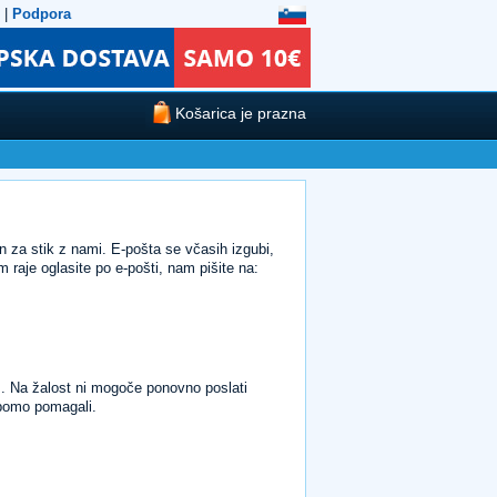
|
Podpora
Košarica je prazna
in za stik z nami. E-pošta se včasih izgubi,
raje oglasite po e-pošti, nam pišite na:
m. Na žalost ni mogoče ponovno poslati
 bomo pomagali.