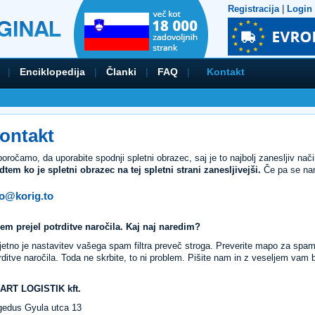
Registracija
|
Login
|
Enciklopedija
|
Članki
|
FAQ
|
Kontakt
ontakt
poročamo, da uporabite spodnji spletni obrazec, saj je to najbolj zanesljiv nač
tem ko je spletni obrazec na tej spletni strani zanesljivejši.
Če pa se nam 
fo@korig.to
em prejel potrditve naročila. Kaj naj naredim?
jetno je nastavitev vašega spam filtra preveč stroga. Preverite mapo za spa
rditve naročila. Toda ne skrbite, to ni problem. Pišite nam in z veseljem vam
ART LOGISTIK kft.
edus Gyula utca 13