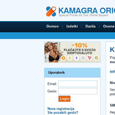
Domov
|
Izdelki
|
Darila
|
Ocene
K
Pri
med
in
Uporabnik
Nis
Email:
Ver
Geslo:
pot
SM
Nova registracija
Heg
Ste pozabili geslo?