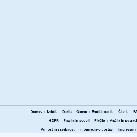
Domov
Izdelki
Darila
Ocene
Enciklopedija
Članki
F
|
|
|
|
|
|
GDPR
Pravila in pogoji
Plačila
Vračila in povrači
|
|
|
Varnost in zasebnost
Informacije o dostavi
Impressum
|
|