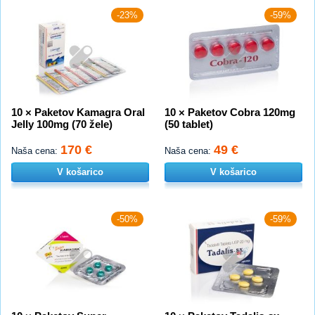
-23%
-59%
10 × Paketov Kamagra Oral
10 × Paketov Cobra 120mg
Jelly 100mg (70 žele)
(50 tablet)
170 €
49 €
Naša cena:
Naša cena:
V košarico
V košarico
-50%
-59%