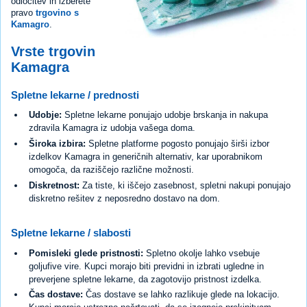
odločitev in izberete
pravo
trgovino s
Kamagro
.
Vrste trgovin
Kamagra
Spletne lekarne / prednosti
Udobje:
Spletne lekarne ponujajo udobje brskanja in nakupa
zdravila Kamagra iz udobja vašega doma.
Široka izbira:
Spletne platforme pogosto ponujajo širši izbor
izdelkov Kamagra in generičnih alternativ, kar uporabnikom
omogoča, da raziščejo različne možnosti.
Diskretnost:
Za tiste, ki iščejo zasebnost, spletni nakupi ponujajo
diskretno rešitev z neposredno dostavo na dom.
Spletne lekarne / slabosti
Pomisleki glede pristnosti:
Spletno okolje lahko vsebuje
goljufive vire. Kupci morajo biti previdni in izbrati ugledne in
preverjene spletne lekarne, da zagotovijo pristnost izdelka.
Čas dostave:
Čas dostave se lahko razlikuje glede na lokacijo.