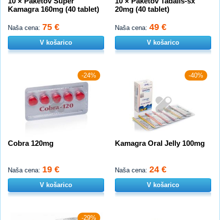
10 × Paketov Super
10 × Paketov Tadalis-sx
Kamagra 160mg (40 tablet)
20mg (40 tablet)
75 €
49 €
Naša cena:
Naša cena:
V košarico
V košarico
-24%
-40%
Cobra 120mg
Kamagra Oral Jelly 100mg
19 €
24 €
Naša cena:
Naša cena:
V košarico
V košarico
-29%