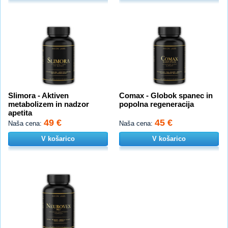
Slimora - Aktiven
Comax - Globok spanec in
metabolizem in nadzor
popolna regeneracija
apetita
49 €
45 €
Naša cena:
Naša cena:
V košarico
V košarico