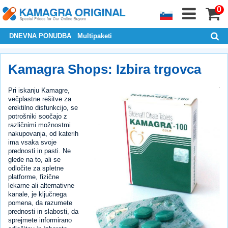
0
DNEVNA PONUDBA
Multipaketi
Kamagra Shops: Izbira trgovca
Pri iskanju Kamagre,
večplastne rešitve za
erektilno disfunkcijo, se
potrošniki soočajo z
različnimi možnostmi
nakupovanja, od katerih
ima vsaka svoje
prednosti in pasti. Ne
glede na to, ali se
odločite za spletne
platforme, fizične
lekarne ali alternativne
kanale, je ključnega
pomena, da razumete
prednosti in slabosti, da
sprejmete informirano