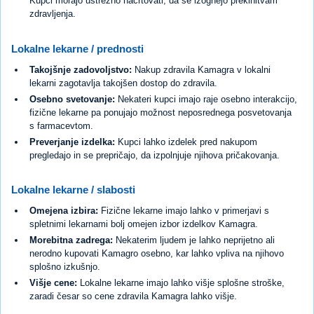
Kupci morajo ustrezno načrtovati, da se izognejo prekinitvam
zdravljenja.
Lokalne lekarne / prednosti
Takojšnje zadovoljstvo:
Nakup zdravila Kamagra v lokalni
lekarni zagotavlja takojšen dostop do zdravila.
Osebno svetovanje:
Nekateri kupci imajo raje osebno interakcijo,
fizične lekarne pa ponujajo možnost neposrednega posvetovanja
s farmacevtom.
Preverjanje izdelka:
Kupci lahko izdelek pred nakupom
pregledajo in se prepričajo, da izpolnjuje njihova pričakovanja.
Lokalne lekarne / slabosti
Omejena izbira:
Fizične lekarne imajo lahko v primerjavi s
spletnimi lekarnami bolj omejen izbor izdelkov Kamagra.
Morebitna zadrega:
Nekaterim ljudem je lahko neprijetno ali
nerodno kupovati Kamagro osebno, kar lahko vpliva na njihovo
splošno izkušnjo.
Višje cene:
Lokalne lekarne imajo lahko višje splošne stroške,
zaradi česar so cene zdravila Kamagra lahko višje.