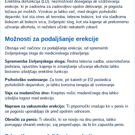
Erektilna disfunkcija (ED), nezmožnost doseganja ali vzdrževanja
erekcije, ki je zadostna za zadovoljivo spolno delovanje, je pogosta
težava pri moških. Vzrokov je lahko več, med drugim psihološki
dejavniki, kot sta stres ali tesnoba, telesne bolezni, kot sta sladkorna
bolezen ali bolezni srca, življenjski slog, kot sta kajenje ali prekomerno
uživanje alkohola, in neželeni učinki nekaterih zdravil.
Možnosti za podaljšanje erekcije
Obstaja več načinov za podaljšanje erekcije, od sprememb
življenjskega sloga do medicinskega zdravljenja:
Spremembe življenjskega sloga:
Redna telesna vadba, uravnotežena
prehrana, opustitev kajenja in zmanjšanje uživanja alkohola lahko
bistveno izboljšajo erektilno funkcijo.
Psihološko svetovanje:
Za tiste, pri katerih je ED posledica
psiholoških dejavnikov, je lahko koristna terapija ali svetovanje.
Vaje za medenično dno:
Krepitev mišic medeničnega dna lahko
izboljša togost med erekcijo.
Naprave za vakuumsko erekcijo:
Ti pripomočki vnašajo kri v penis in
se pogosto uporabljajo tik pred spolnim odnosom.
Obročki za penis:
Ti obročki, ki se nosijo na dnu penisa, lahko
pomagajo ohraniti erekcijo, saj preprečujejo, da bi kri zapustila penis.