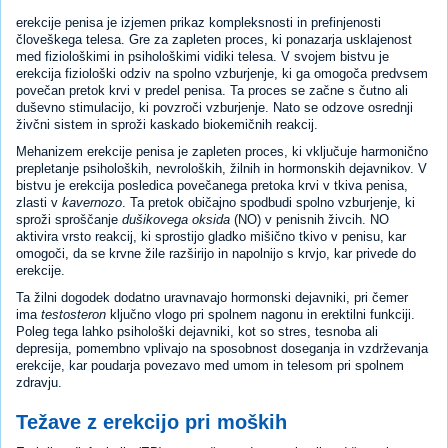
erekcije penisa je izjemen prikaz kompleksnosti in prefinjenosti
človeškega telesa. Gre za zapleten proces, ki ponazarja usklajenost
med fiziološkimi in psihološkimi vidiki telesa. V svojem bistvu je
erekcija fiziološki odziv na spolno vzburjenje, ki ga omogoča predvsem
povečan pretok krvi v predel penisa. Ta proces se začne s čutno ali
duševno stimulacijo, ki povzroči vzburjenje. Nato se odzove osrednji
živčni sistem in sproži kaskado biokemičnih reakcij.
Mehanizem erekcije penisa je zapleten proces, ki vključuje harmonično
prepletanje psiholoških, nevroloških, žilnih in hormonskih dejavnikov. V
bistvu je erekcija posledica povečanega pretoka krvi v tkiva penisa,
zlasti v
kavernozo
. Ta pretok običajno spodbudi spolno vzburjenje, ki
sproži sproščanje
dušikovega oksida
(NO) v penisnih živcih. NO
aktivira vrsto reakcij, ki sprostijo gladko mišično tkivo v penisu, kar
omogoči, da se krvne žile razširijo in napolnijo s krvjo, kar privede do
erekcije.
Ta žilni dogodek dodatno uravnavajo hormonski dejavniki, pri čemer
ima
testosteron
ključno vlogo pri spolnem nagonu in erektilni funkciji.
Poleg tega lahko psihološki dejavniki, kot so stres, tesnoba ali
depresija, pomembno vplivajo na sposobnost doseganja in vzdrževanja
erekcije, kar poudarja povezavo med umom in telesom pri spolnem
zdravju.
Težave z erekcijo pri moških