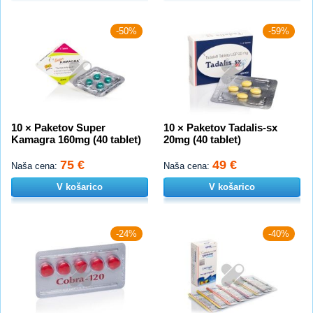
-50%
-59%
10 × Paketov Super
10 × Paketov Tadalis-sx
Kamagra 160mg (40 tablet)
20mg (40 tablet)
75 €
49 €
Naša cena:
Naša cena:
V košarico
V košarico
-24%
-40%