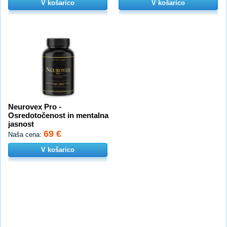
V košarico
V košarico
Neurovex Pro -
Osredotočenost in mentalna
jasnost
69 €
Naša cena:
V košarico