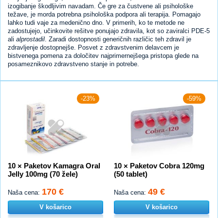
izogibanje škodljivim navadam. Če gre za čustvene ali psihološke
težave, je morda potrebna psihološka podpora ali terapija. Pomagajo
lahko tudi vaje za medenično dno. V primerih, ko te metode ne
zadostujejo, učinkovite rešitve ponujajo zdravila, kot so zaviralci PDE-5
ali
alprostadil
. Zaradi dostopnosti generičnih različic teh zdravil je
zdravljenje dostopnejše. Posvet z zdravstvenim delavcem je
bistvenega pomena za določitev najprimernejšega pristopa glede na
posameznikovo zdravstveno stanje in potrebe.
-23%
-59%
10 × Paketov Kamagra Oral
10 × Paketov Cobra 120mg
Jelly 100mg (70 žele)
(50 tablet)
170 €
49 €
Naša cena:
Naša cena:
V košarico
V košarico