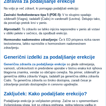
Zdravila za podaljšanje erekcije
Na voljo je več zdravil, ki pomagajo podaljšati erekcijo:
Zaviralci fosfodiesteraze tipa 5 (PDE-5):
V to skupino spadajo
sildenafil
(Viagra),
tadalafil
(Cialis) in
vardenafil
(Levitra). Delujejo tako,
da povečajo pretok krvi v penis.
Alprostadil:
To zdravilo se lahko injicira neposredno v penis ali vstavi
v obliki pelete v sečnico, da spodbudi erekcijo.
Hormonsko nadomestno zdravljenje:
Če k ED prispeva nizka raven
testosterona, lahko razmislite o hormonskem nadomestnem
zdravljenju.
Generični izdelki za podaljšanje erekcije
Generična zdravila za podaljšanje erekcije
so glede odmerjanja,
varnosti, učinkovitosti in predvidene uporabe v bistvu enaka kot njihova
blagovna znamka, vendar so običajno cenejša. Na primer,
sildenafil
je
generična oblika zdravila Viagra,
tadalafil
pa generična oblika zdravila
Cialis. Ta generična zdravila so široko dostopna, zaradi česar je
zdravljenje postalo dostopnejše in cenovno ugodnejše.
Zaključek: Kako podaljšate erekcijo?
Podaljšanje erekcije je večplasten pristop. Začne se s spremembami
življenjskega sloga, kot so zdrava prehrana, redna telesna vadba in