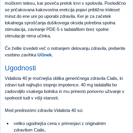
moškem telesu, kar poveča pretok krvi v spolovila. Posledično
se pričakovana kakovostna erekcija pojavi približno trideset
minut do ene ure po uporabi zdravila. Ker je za začetek
lokalnega sproščanja dušikovega oksida potrebna spolna
stimulacija, zaviranje PDE-5 s tadalafilom brez spolne
stimulacije nima učinka.
Če želite izvedeti več o notranjem delovanju zdravila, preberite
vsebino zavihka
Učinek
.
Ugodnosti
Vidalista 40 je močnejša oblika generičnega zdravila Cialis, ki
zdravi tudi najhujšo stopnjo impotence. 40 mg tadalafila bo
zadovoljilo vsakega bolnika in mu prineslo ponovno uživanje v
spolnosti tudi v višji starosti.
Med prednostmi zdravila Vidalista 40 so:
veliko ugodnejša cena v primerjavi z originalnim
zdravilom Cialis,