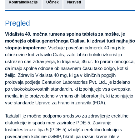
Kontraindikacije
Učinek
Nasveti
Pregled
Vidalista 40, močna rumena spolna tableta za moške, je
močnejša oblika generičnega Cialisa, ki zdravi tudi najhujšo
stopnjo impotence.
Vsebuje povečan odmerek 40 mg iste
učinkovine kot zdravilo Cialis, zato lahko bolniki izkoristijo
ustrezen čas zdravljenja, ki traja vsaj 36 ur. To parom omogoča,
da imajo spolne odnose ob naravnem času tako dolgo, kot si
želijo. Zdravilo Vidalista 40 mg, ki ga v kliničnih pogojih
proizvaja podjetje Centurion Laboratories Pvt. Ltd., je izdelano
po visokokakovostnih standardih, ki izpolnjujejo vsa evropska
merila, in je proizvedeno v vrhunskih laboratorijih, ki izpolnjujejo
vse standarde Uprave za hrano in zdravila (FDA).
Tadalafil je močno podporno sredstvo za zdravljenje erektilne
disfunkcije in spada med zaviralce PDE-5. Zaviranje
fosfodiesteraze tipa 5 (PDE-5) izboljša erektilno funkcijo s
povečanjem količine cGMP, hkrati pa razširi krvne žile v