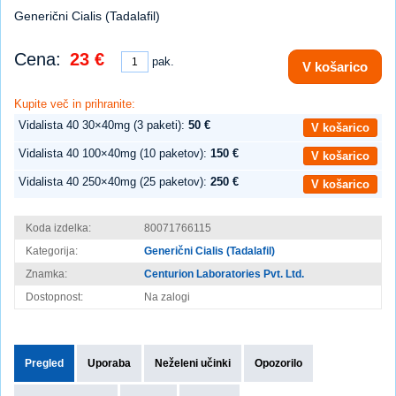
Generični Cialis (Tadalafil)
Cena:
23 €
pak.
V košarico
Kupite več in prihranite:
Vidalista 40 30×40mg (3 paketi):
50 €
V košarico
Vidalista 40 100×40mg (10 paketov):
150 €
V košarico
Vidalista 40 250×40mg (25 paketov):
250 €
V košarico
Koda izdelka:
80071766115
Kategorija:
Generični Cialis (Tadalafil)
Znamka:
Centurion Laboratories Pvt. Ltd.
Dostopnost:
Na zalogi
Pregled
Uporaba
Neželeni učinki
Opozorilo