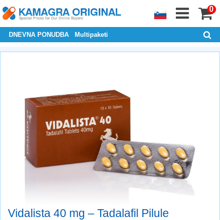
0
DNEVNA PONUDBA
Multipaketi
Vidalista 40 mg – Tadalafil Pilule