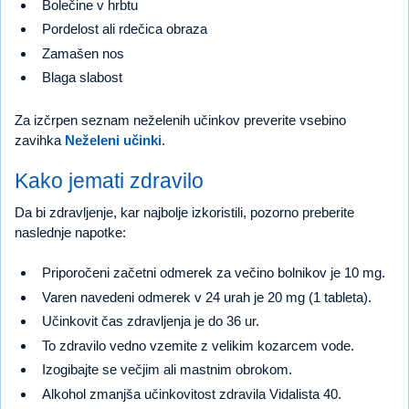
Bolečine v hrbtu
Pordelost ali rdečica obraza
Zamašen nos
Blaga slabost
Za izčrpen seznam neželenih učinkov preverite vsebino
zavihka
Neželeni učinki
.
Kako jemati zdravilo
Da bi zdravljenje, kar najbolje izkoristili, pozorno preberite
naslednje napotke:
Priporočeni začetni odmerek za večino bolnikov je 10 mg.
Varen navedeni odmerek v 24 urah je 20 mg (1 tableta).
Učinkovit čas zdravljenja je do 36 ur.
To zdravilo vedno vzemite z velikim kozarcem vode.
Izogibajte se večjim ali mastnim obrokom.
Alkohol zmanjša učinkovitost zdravila Vidalista 40.