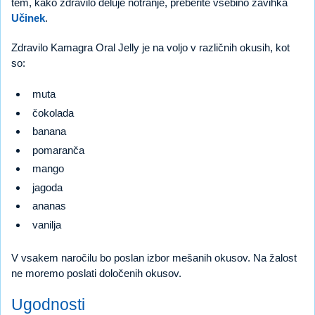
tem, kako zdravilo deluje notranje, preberite vsebino zavihka
Učinek
.
Zdravilo Kamagra Oral Jelly je na voljo v različnih okusih, kot
so:
muta
čokolada
banana
pomaranča
mango
jagoda
ananas
vanilja
V vsakem naročilu bo poslan izbor mešanih okusov. Na žalost
ne moremo poslati določenih okusov.
Ugodnosti