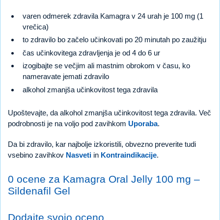
varen odmerek zdravila Kamagra v 24 urah je 100 mg (1
vrečica)
to zdravilo bo začelo učinkovati po 20 minutah po zaužitju
čas učinkovitega zdravljenja je od 4 do 6 ur
izogibajte se večjim ali mastnim obrokom v času, ko
nameravate jemati zdravilo
alkohol zmanjša učinkovitost tega zdravila
Upoštevajte, da alkohol zmanjša učinkovitost tega zdravila. Več
podrobnosti je na voljo pod zavihkom
Uporaba
.
Da bi zdravilo, kar najbolje izkoristili, obvezno preverite tudi
vsebino zavihkov
Nasveti
in
Kontraindikacije
.
0 ocene za Kamagra Oral Jelly 100 mg –
Sildenafil Gel
Dodajte svojo oceno