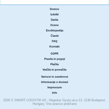
Domov
|
Izdelki
|
Darila
|
Ocene
|
Enciklopedija
|
Članki
|
FAQ
|
Kontakt
GDPR
|
Pravila in pogoji
|
Plačila
|
Vračila in povračila
Varnost in zasebnost
|
Informacije o dostavi
|
Impressum
|
Info
2026 © SMART LOGISTIK kft., Hegedus Gyula utca 13, 1136 Budapest,
Hungary, Vse pravice pridržane