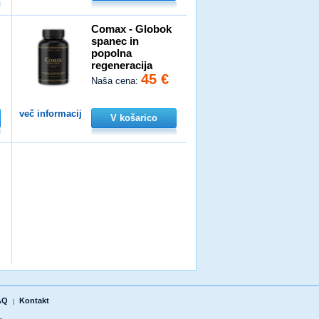
n
Comax - Globok
spanec in
popolna
regeneracija
45 €
Naša cena:
več informacij
V košarico
AQ
Kontakt
|