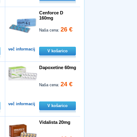
Cenforce D
160mg
26 €
Naša cena:
več informacij
V košarico
Dapoxetine 60mg
24 €
Naša cena:
več informacij
V košarico
Vidalista 20mg