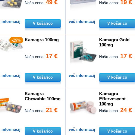
49 €
19 €
Naša cena:
Naša cena:
 informacij
več informacij
V košarico
V košarico
Kamagra 100mg
Kamagra Gold
-29%
100mg
17 €
17 €
Naša cena:
Naša cena:
 informacij
več informacij
V košarico
V košarico
Kamagra
Kamagra
Chewable 100mg
Effervescent
100mg
21 €
24 €
Naša cena:
Naša cena:
 informacij
več informacij
V košarico
V košarico