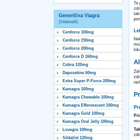
Te 
zdr
tak
Generična Viagra
pon
(Sildenafil)
Le
Cenforce 100mg
Nek
Cenforce 150mg
mož
Cenforce 200mg
lok
Cenforce D 160mg
Al
Cobra 120mg
Zdr
Dapoxetine 60mg
zdr
Extra Super P-Force 200mg
raz
Kamagra 100mg
Pr
Kamagra Chewable 100mg
Kamagra Effervescent 100mg
Pr
Kamagra Gold 100mg
Pri
rec
Kamagra Oral Jelly 100mg
Ta
Lovegra 100mg
zdr
Sildalist 120mg