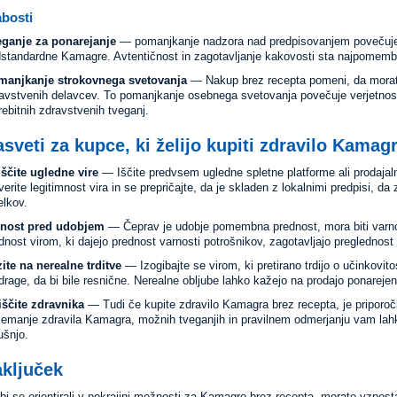
abosti
ganje za ponarejanje
— pomanjkanje nadzora nad predpisovanjem povečuje t
standardne Kamagre. Avtentičnost in zagotavljanje kakovosti sta najpomemb
manjkanje strokovnega svetovanja
— Nakup brez recepta pomeni, da morate
avstvenih delavcev. To pomanjkanje osebnega svetovanja povečuje verjetnost
ebitnih zdravstvenih tveganj.
sveti za kupce, ki želijo kupiti zdravilo Kamag
ščite ugledne vire
— Iščite predvsem ugledne spletne platforme ali prodajal
verite legitimnost vira in se prepričajte, da je skladen z lokalnimi predpisi, 
elkov.
rnost pred udobjem
— Čeprav je udobje pomembna prednost, mora biti varnos
dnost virom, ki dajejo prednost varnosti potrošnikov, zagotavljajo preglednost i
ite na nerealne trditve
— Izogibajte se virom, ki pretirano trdijo o učinkovito
drage, da bi bile resnične. Nerealne obljube lahko kažejo na prodajo ponarejeni
ščite zdravnika
— Tudi če kupite zdravilo Kamagra brez recepta, je priporočl
jemanje zdravila Kamagra, možnih tveganjih in pravilnem odmerjanju vam lahk
ušnjo.
aključek
bi se orientirali v pokrajini možnosti za Kamagro brez recepta, morate vzpost