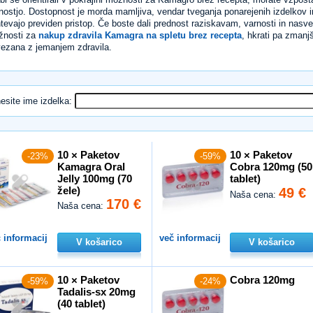
nostjo. Dostopnost je morda mamljiva, vendar tveganja ponarejenih izdelkov
tevajo previden pristop. Če boste dali prednost raziskavam, varnosti in nasv
žnosti za
nakup zdravila Kamagra na spletu brez recepta
, hkrati pa zmanj
ezana z jemanjem zdravila.
esite ime izdelka:
10 × Paketov
10 × Paketov
-23%
-59%
Kamagra Oral
Cobra 120mg (50
Jelly 100mg (70
tablet)
žele)
49 €
Naša cena:
170 €
Naša cena:
 informacij
več informacij
V košarico
V košarico
10 × Paketov
Cobra 120mg
-59%
-24%
Tadalis-sx 20mg
(40 tablet)