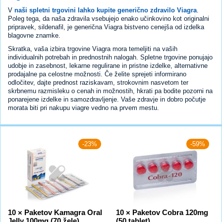
V
naši spletni trgovini lahko kupite generično zdravilo Viagra
.
Poleg tega, da naša zdravila vsebujejo enako učinkovino kot originalni
pripravek, sildenafil, je generična Viagra bistveno cenejša od izdelka
blagovne znamke.
Skratka, vaša izbira trgovine Viagra mora temeljiti na vaših
individualnih potrebah in prednostnih nalogah. Spletne trgovine ponujajo
udobje in zasebnost, lekarne regulirane in pristne izdelke, alternativne
prodajalne pa celostne možnosti. Če želite sprejeti informirano
odločitev, dajte prednost raziskavam, strokovnim nasvetom ter
skrbnemu razmisleku o cenah in možnostih, hkrati pa bodite pozorni na
ponarejene izdelke in samozdravljenje. Vaše zdravje in dobro počutje
morata biti pri nakupu viagre vedno na prvem mestu.
-23%
-59%
10 × Paketov Kamagra Oral
10 × Paketov Cobra 120mg
Jelly 100mg (70 žele)
(50 tablet)