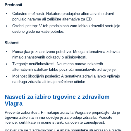
Prednosti
Celostne možnosti: Nekatere prodajalne alternativnih zdravil
ponujajo naravne ali zeliščne alternative za ED.
Osebni pristop: V teh prodajalnah vam lahko zdravniki svetujejo
osebno glede na vaše potrebe.
Slabosti
Pomanjkanje znanstvene potrditve: Mnoga alternativna zdravila
nimajo znanstvenih dokazov o učinkovitosti.
Tveganje neučinkovitosti: Neurejena narava nekaterih
alternativnih izdelkov lahko povzroči neučinkovito zdravljenje.
Možnost škodljivih posledic: Alternativna zdravila lahko vplivajo
na druga zdravila ali imajo neželene učinke.
Nasveti za izbiro trgovine z zdravilom
Viagra
Preverite zakonitost: Pri nakupu zdravila Viagra se prepričajte, da je
trgovina zakonita in ima dovoljenje za prodajo zdravila. Poiščite
licence, certifikate in ocene strank, da ocenite zanesljivost.
Posvetujte se z zdravnikom: Če imate pomisleke ali vprašanja glede