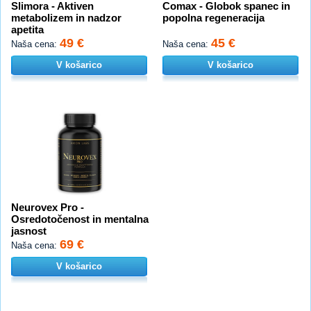
Slimora - Aktiven
Comax - Globok spanec in
metabolizem in nadzor
popolna regeneracija
apetita
49 €
45 €
Naša cena:
Naša cena:
V košarico
V košarico
Neurovex Pro -
Osredotočenost in mentalna
jasnost
69 €
Naša cena:
V košarico