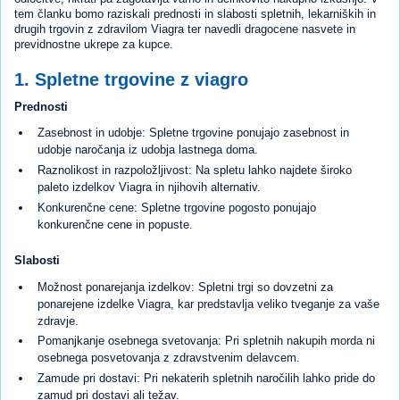
tem članku bomo raziskali prednosti in slabosti spletnih, lekarniških in
drugih trgovin z zdravilom Viagra ter navedli dragocene nasvete in
previdnostne ukrepe za kupce.
1. Spletne trgovine z viagro
Prednosti
Zasebnost in udobje: Spletne trgovine ponujajo zasebnost in
udobje naročanja iz udobja lastnega doma.
Raznolikost in razpoložljivost: Na spletu lahko najdete široko
paleto izdelkov Viagra in njihovih alternativ.
Konkurenčne cene: Spletne trgovine pogosto ponujajo
konkurenčne cene in popuste.
Slabosti
Možnost ponarejanja izdelkov: Spletni trgi so dovzetni za
ponarejene izdelke Viagra, kar predstavlja veliko tveganje za vaše
zdravje.
Pomanjkanje osebnega svetovanja: Pri spletnih nakupih morda ni
osebnega posvetovanja z zdravstvenim delavcem.
Zamude pri dostavi: Pri nekaterih spletnih naročilih lahko pride do
zamud pri dostavi ali težav.