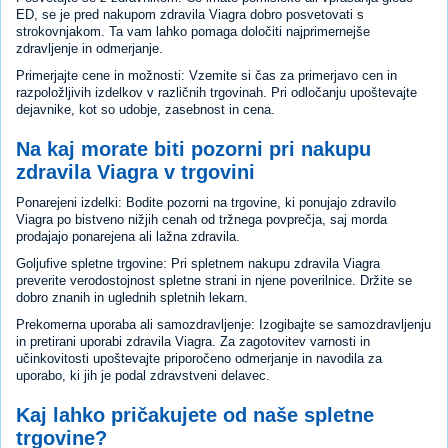
ED, se je pred nakupom zdravila Viagra dobro posvetovati s
strokovnjakom. Ta vam lahko pomaga določiti najprimernejše
zdravljenje in odmerjanje.
Primerjajte cene in možnosti: Vzemite si čas za primerjavo cen in
razpoložljivih izdelkov v različnih trgovinah. Pri odločanju upoštevajte
dejavnike, kot so udobje, zasebnost in cena.
Na kaj morate biti pozorni pri nakupu
zdravila Viagra v trgovini
Ponarejeni izdelki: Bodite pozorni na trgovine, ki ponujajo zdravilo
Viagra po bistveno nižjih cenah od tržnega povprečja, saj morda
prodajajo ponarejena ali lažna zdravila.
Goljufive spletne trgovine: Pri spletnem nakupu zdravila Viagra
preverite verodostojnost spletne strani in njene poverilnice. Držite se
dobro znanih in uglednih spletnih lekarn.
Prekomerna uporaba ali samozdravljenje: Izogibajte se samozdravljenju
in pretirani uporabi zdravila Viagra. Za zagotovitev varnosti in
učinkovitosti upoštevajte priporočeno odmerjanje in navodila za
uporabo, ki jih je podal zdravstveni delavec.
Kaj lahko pričakujete od naše spletne
trgovine?