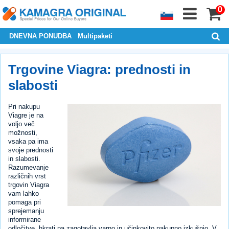
0
DNEVNA PONUDBA
Multipaketi
Trgovine Viagra: prednosti in
slabosti
Pri nakupu
Viagre je na
voljo več
možnosti,
vsaka pa ima
svoje prednosti
in slabosti.
Razumevanje
različnih vrst
trgovin Viagra
vam lahko
pomaga pri
sprejemanju
informirane
odločitve, hkrati pa zagotavlja varno in učinkovito nakupno izkušnjo. V