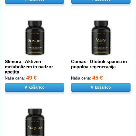
Slimora - Aktiven
Comax - Globok spanec in
metabolizem in nadzor
popolna regeneracija
apetita
49 €
45 €
Naša cena:
Naša cena:
V košarico
V košarico