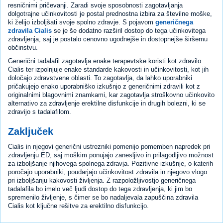
resničnimi pričevanji. Zaradi svoje sposobnosti zagotavljanja
dolgotrajne učinkovitosti je postal prednostna izbira za številne moške,
ki želijo izboljšati svoje spolno zdravje. S pojavom
generičnega
zdravila Cialis
se je še dodatno razširil dostop do tega učinkovitega
zdravljenja, saj je postalo cenovno ugodnejše in dostopnejše širšemu
občinstvu.
Generični tadalafil zagotavlja enake terapevtske koristi kot zdravilo
Cialis ter izpolnjuje enake standarde kakovosti in učinkovitosti, kot jih
določajo zdravstvene oblasti. To zagotavlja, da lahko uporabniki
pričakujejo enako uporabniško izkušnjo z generičnimi zdravili kot z
originalnimi blagovnimi znamkami, kar zagotavlja stroškovno učinkovito
alternativo za zdravljenje erektilne disfunkcije in drugih bolezni, ki se
zdravijo s tadalafilom.
Zaključek
Cialis in njegovi generični ustrezniki pomenijo pomemben napredek pri
zdravljenju ED, saj moškim ponujajo zanesljivo in prilagodljivo možnost
za izboljšanje njihovega spolnega zdravja. Pozitivne izkušnje, o katerih
poročajo uporabniki, poudarjajo učinkovitost zdravila in njegovo vlogo
pri izboljšanju kakovosti življenja. Z razpoložljivostjo generičnega
tadalafila bo imelo več ljudi dostop do tega zdravljenja, ki jim bo
spremenilo življenje, s čimer se bo nadaljevala zapuščina zdravila
Cialis kot ključne rešitve za erektilno disfunkcijo.