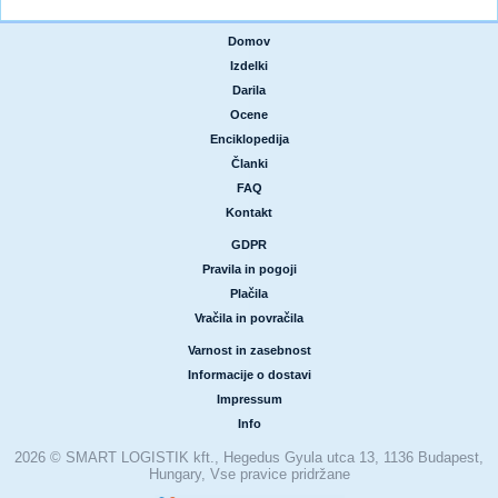
Domov
|
Izdelki
|
Darila
|
Ocene
|
Enciklopedija
|
Članki
|
FAQ
|
Kontakt
GDPR
|
Pravila in pogoji
|
Plačila
|
Vračila in povračila
Varnost in zasebnost
|
Informacije o dostavi
|
Impressum
|
Info
2026 © SMART LOGISTIK kft., Hegedus Gyula utca 13, 1136 Budapest,
Hungary, Vse pravice pridržane