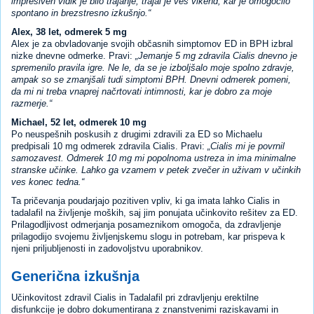
impresiven vidik je bilo trajanje; trajal je ves vikend, kar je omogočilo
spontano in brezstresno izkušnjo.
Alex, 38 let, odmerek 5 mg
Alex je za obvladovanje svojih občasnih simptomov ED in BPH izbral
nizke dnevne odmerke. Pravi:
Jemanje 5 mg zdravila Cialis dnevno je
spremenilo pravila igre. Ne le, da se je izboljšalo moje spolno zdravje,
ampak so se zmanjšali tudi simptomi BPH. Dnevni odmerek pomeni,
da mi ni treba vnaprej načrtovati intimnosti, kar je dobro za moje
razmerje.
Michael, 52 let, odmerek 10 mg
Po neuspešnih poskusih z drugimi zdravili za ED so Michaelu
predpisali 10 mg odmerek zdravila Cialis. Pravi:
Cialis mi je povrnil
samozavest. Odmerek 10 mg mi popolnoma ustreza in ima minimalne
stranske učinke. Lahko ga vzamem v petek zvečer in uživam v učinkih
ves konec tedna.
Ta pričevanja poudarjajo pozitiven vpliv, ki ga imata lahko Cialis in
tadalafil na življenje moških, saj jim ponujata učinkovito rešitev za ED.
Prilagodljivost odmerjanja posameznikom omogoča, da zdravljenje
prilagodijo svojemu življenjskemu slogu in potrebam, kar prispeva k
njeni priljubljenosti in zadovoljstvu uporabnikov.
Generična izkušnja
Učinkovitost zdravil Cialis in Tadalafil pri zdravljenju erektilne
disfunkcije je dobro dokumentirana z znanstvenimi raziskavami in