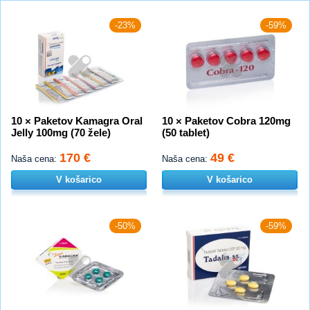
-23%
-59%
10 × Paketov Kamagra Oral
10 × Paketov Cobra 120mg
Jelly 100mg (70 žele)
(50 tablet)
170 €
49 €
Naša cena:
Naša cena:
V košarico
V košarico
-50%
-59%