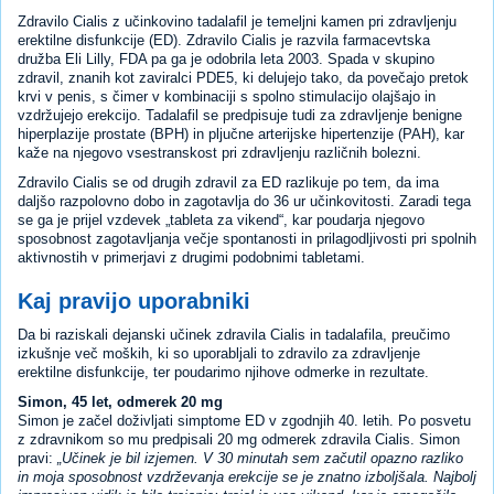
Zdravilo Cialis z učinkovino tadalafil je temeljni kamen pri zdravljenju
erektilne disfunkcije (ED). Zdravilo Cialis je razvila farmacevtska
družba Eli Lilly, FDA pa ga je odobrila leta 2003. Spada v skupino
zdravil, znanih kot zaviralci PDE5, ki delujejo tako, da povečajo pretok
krvi v penis, s čimer v kombinaciji s spolno stimulacijo olajšajo in
vzdržujejo erekcijo. Tadalafil se predpisuje tudi za zdravljenje benigne
hiperplazije prostate (BPH) in pljučne arterijske hipertenzije (PAH), kar
kaže na njegovo vsestranskost pri zdravljenju različnih bolezni.
Zdravilo Cialis se od drugih zdravil za ED razlikuje po tem, da ima
daljšo razpolovno dobo in zagotavlja do 36 ur učinkovitosti. Zaradi tega
se ga je prijel vzdevek „tableta za vikend“, kar poudarja njegovo
sposobnost zagotavljanja večje spontanosti in prilagodljivosti pri spolnih
aktivnostih v primerjavi z drugimi podobnimi tabletami.
Kaj pravijo uporabniki
Da bi raziskali dejanski učinek zdravila Cialis in tadalafila, preučimo
izkušnje več moških, ki so uporabljali to zdravilo za zdravljenje
erektilne disfunkcije, ter poudarimo njihove odmerke in rezultate.
Simon, 45 let, odmerek 20 mg
Simon je začel doživljati simptome ED v zgodnjih 40. letih. Po posvetu
z zdravnikom so mu predpisali 20 mg odmerek zdravila Cialis. Simon
pravi:
Učinek je bil izjemen. V 30 minutah sem začutil opazno razliko
in moja sposobnost vzdrževanja erekcije se je znatno izboljšala. Najbolj