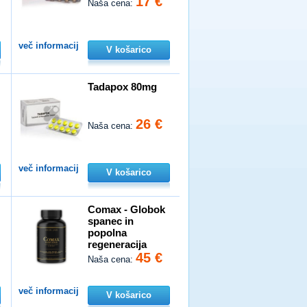
17 €
Naša cena:
več informacij
V košarico
Tadapox 80mg
26 €
Naša cena:
več informacij
V košarico
n
Comax - Globok
spanec in
popolna
regeneracija
45 €
Naša cena:
več informacij
V košarico