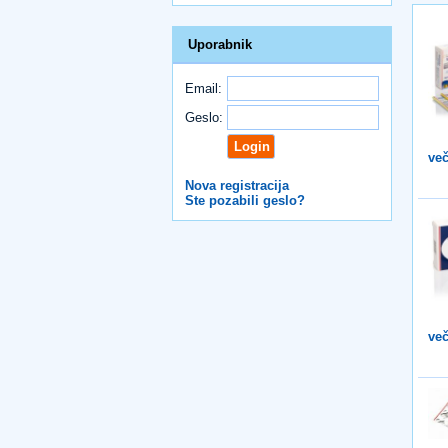
Uporabnik
Email:
Geslo:
več
Nova registracija
Ste pozabili geslo?
več