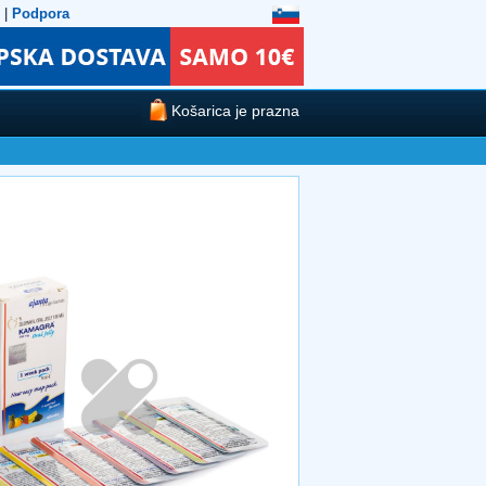
|
Podpora
Košarica je prazna