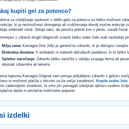
kaj kupiti gel za potenco?
dstva za izboljšanje spolnosti v obliki gela za potenco so lahko možnost zdrav
funkcije, ki je nezmožnost doseganja ali vzdrževanja dovolj močne erekcije z
buje sildenafil citrat. Deluje tako, da poveča pretok krvi v penis, zaradi česar j
rimerjavi z zdravili drugih blagovnih znamk lahko oralni žele nudi naslednje p
Nižja cena:
Kamagra Oral Jelly je generično zdravilo, ki je običajno cenejš
Diskretna dostava:
V embalaži ni nobenih občutljivih podatkov, ki bi lahko i
Spletno naročanje:
Zdravilo lahko naročite v udobju svojega doma ali pisarn
obiskati zdravnika ali lekarno.
etna trgovina Kamagra Original vam ponuja priljubljeno zdravilo z gelsko močj
tavo in možnost plačila z bitcoini za še večjo zasebnost.
Kupite oralni žele
im zadovoljnim strankam, ki smo jim pomagali izboljšati njihovo osebno življ
zplačna darila in privlačne količinske popuste.
si izdelki