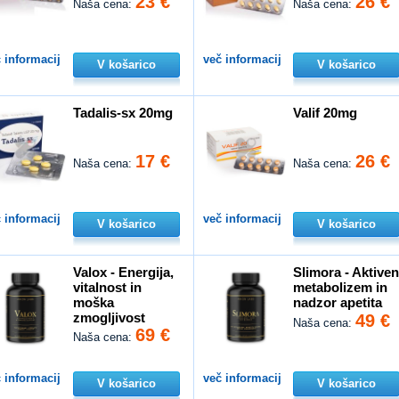
23 €
26 €
Naša cena:
Naša cena:
 informacij
več informacij
V košarico
V košarico
Tadalis-sx 20mg
Valif 20mg
17 €
26 €
Naša cena:
Naša cena:
 informacij
več informacij
V košarico
V košarico
Valox - Energija,
Slimora - Aktive
vitalnost in
metabolizem in
moška
nadzor apetita
zmogljivost
49 €
Naša cena:
69 €
Naša cena:
 informacij
več informacij
V košarico
V košarico