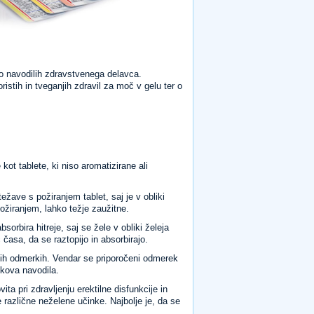
 po navodilih zdravstvenega delavca.
tih in tveganjih zdravil za moč v gelu ter o
 kot tablete, ki niso aromatizirane ali
težave s požiranjem tablet, saj je v obliki
 požiranjem, lahko težje zaužitne.
sorbira hitreje, saj se žele v obliki želeja
 časa, da se raztopijo in absorbirajo.
akih odmerkih. Vendar se priporočeni odmerek
ikova navodila.
ita pri zdravljenju erektilne disfunkcije in
različne neželene učinke. Najbolje je, da se