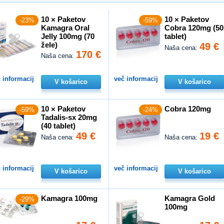
10 × Paketov
10 × Paketov
-23%
-59%
Kamagra Oral
Cobra 120mg (50
Jelly 100mg (70
tablet)
žele)
49 €
Naša cena:
170 €
Naša cena:
 informacij
več informacij
V košarico
V košarico
10 × Paketov
Cobra 120mg
-59%
-24%
Tadalis-sx 20mg
(40 tablet)
49 €
19 €
Naša cena:
Naša cena:
 informacij
več informacij
V košarico
V košarico
Kamagra 100mg
Kamagra Gold
-29%
100mg