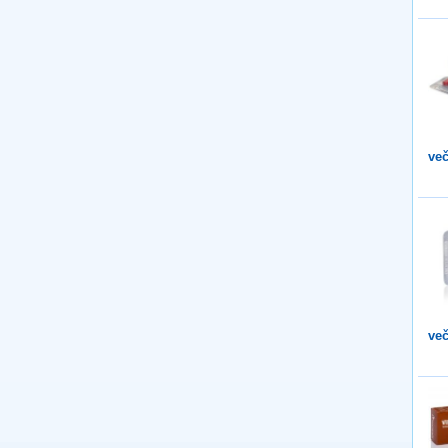
več
več