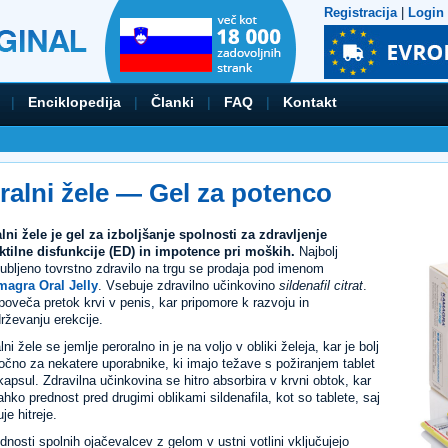
Registracija
|
Login
|
Enciklopedija
|
Članki
|
FAQ
|
Kontakt
ralni žele — Gel za potenco
lni žele je gel za izboljšanje spolnosti za zdravljenje
ktilne disfunkcije (ED) in impotence pri moških.
Najbolj
ljubljeno tovrstno zdravilo na trgu se prodaja pod imenom
agra Oral Jelly
. Vsebuje zdravilno učinkovino
sildenafil citrat
.
poveča pretok krvi v penis, kar pripomore k razvoju in
rževanju erekcije.
lni žele se jemlje peroralno in je na voljo v obliki želeja, kar je bolj
ročno za nekatere uporabnike, ki imajo težave s požiranjem tablet
 kapsul. Zdravilna učinkovina se hitro absorbira v krvni obtok, kar
lahko prednost pred drugimi oblikami sildenafila, kot so tablete, saj
uje hitreje.
dnosti spolnih ojačevalcev z gelom v ustni votlini vključujejo