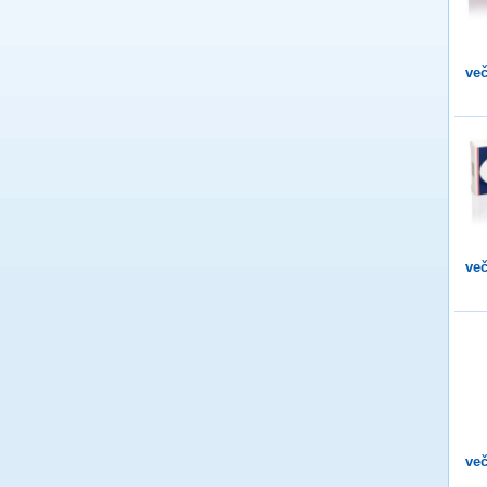
več
več
več