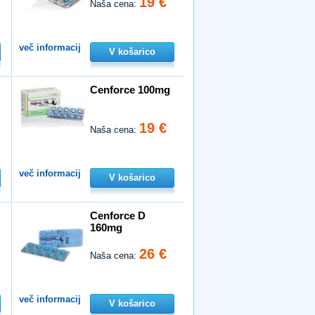
19 €
Naša cena:
več informacij
V košarico
Cenforce 100mg
19 €
Naša cena:
več informacij
V košarico
Cenforce D
160mg
26 €
Naša cena:
več informacij
V košarico