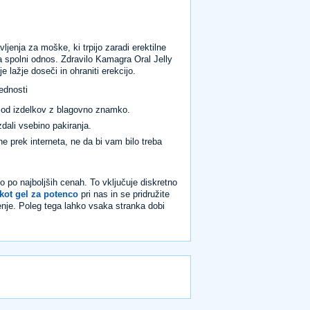
ljenja za moške, ki trpijo zaradi erektilne
a spolni odnos. Zdravilo Kamagra Oral Jelly
e lažje doseči in ohraniti erekcijo.
rednosti
e od izdelkov z blagovno znamko.
zdali vsebino pakiranja.
e prek interneta, ne da bi vam bilo treba
o po najboljših cenah. To vključuje diskretno
 kot gel za potenco
pri nas in se pridružite
enje. Poleg tega lahko vsaka stranka dobi