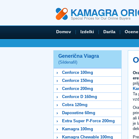
Domov
|
Izdelki
|
Darila
|
Ocene
Generična Viagra
O
(Sildenafil)
Cenforce 100mg
Ora
ere
Cenforce 150mg
pri
Kam
Cenforce 200mg
Ta 
Cenforce D 160mg
vzd
Cobra 120mg
Ora
pri
Dapoxetine 60mg
ali
Extra Super P-Force 200mg
je 
del
Kamagra 100mg
Pre
Kamagra Chewable 100mg