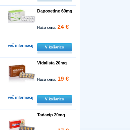
Dapoxetine 60mg
24 €
Naša cena:
več informacij
V košarico
Vidalista 20mg
19 €
Naša cena:
več informacij
V košarico
Tadacip 20mg