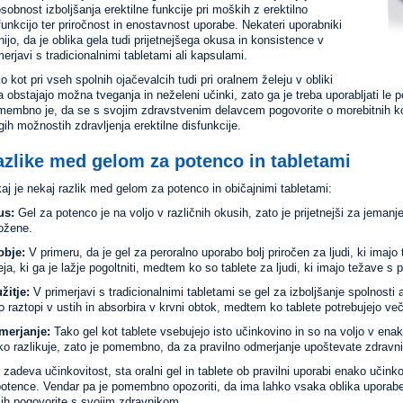
sobnost izboljšanja erektilne funkcije pri moških z erektilno
funkcijo ter priročnost in enostavnost uporabe. Nekateri uporabniki
ijo, da je oblika gela tudi prijetnejšega okusa in konsistence v
merjavi s tradicionalnimi tabletami ali kapsulami.
o kot pri vseh spolnih ojačevalcih tudi pri oralnem želeju v obliki
a obstajajo možna tveganja in neželeni učinki, zato ga je treba uporabljati le
embno je, da se s svojim zdravstvenim delavcem pogovorite o morebitnih koris
gih možnostih zdravljenja erektilne disfunkcije.
zlike med gelom za potenco in tabletami
aj je nekaj razlik med gelom za potenco in običajnimi tabletami:
us:
Gel za potenco je na voljo v različnih okusih, zato je prijetnejši za jemanje
ožene.
obje:
V primeru, da je gel za peroralno uporabo bolj priročen za ljudi, ki imajo 
eja, ki ga je lažje pogoltniti, medtem ko so tablete za ljudi, ki imajo težave s
žitje:
V primerjavi s tradicionalnimi tabletami se gel za izboljšanje spolnosti ab
ro raztopi v ustih in absorbira v krvni obtok, medtem ko tablete potrebujejo več
merjanje:
Tako gel kot tablete vsebujejo isto učinkovino in so na voljo v en
ko razlikuje, zato je pomembno, da za pravilno odmerjanje upoštevate zdravn
 zadeva učinkovitost, sta oralni gel in tablete ob pravilni uporabi enako učinkov
otence. Vendar pa je pomembno opozoriti, da ima lahko vsaka oblika uporabe 
jih pogovorite s svojim zdravnikom.