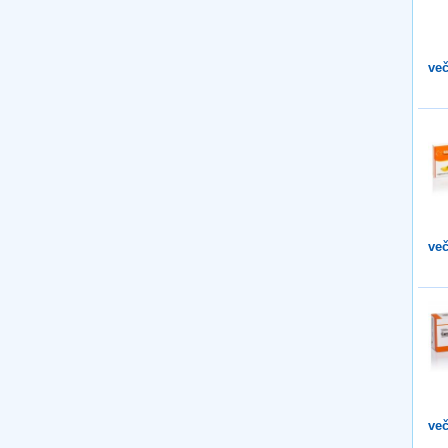
več
več
več