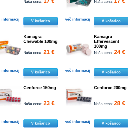
17 €
17 €
Naša cena:
Naša cena:
 informacij
več informacij
V košarico
V košarico
Kamagra
Kamagra
Chewable 100mg
Effervescent
100mg
21 €
24 €
Naša cena:
Naša cena:
 informacij
več informacij
V košarico
V košarico
Cenforce 150mg
Cenforce 200mg
23 €
28 €
Naša cena:
Naša cena:
 informacij
več informacij
V košarico
V košarico