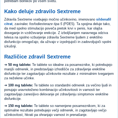
potrebam bolnikov po vsem svetu.
Kako deluje zdravilo Sextreme
Zdravila Sextreme vsebujejo močno učinkovino, imenovano
sildenafil
citrat
, zaviralec
fosfodiesteraze tipa 5
(PDE5). Ta spojina deluje tako,
da med spolno stimulacijo poveča pretok krvi v penis, kar olajša
doseganje in vzdrževanje erekcije. Z izboljšanjem naravnega odziva
telesa na spolno vzburjenje zdravila Sextreme ljudem z erektilno
disfunkcijo omogočajo, da uživajo v izpolnjujoči in zadovoljujoči spolni
izkušnji.
Različice zdravil Sextreme
➔
50 mg tablete:
Te tablete so idealne za posameznike, ki potrebujejo
manjši odmerek, in predstavljajo izhodišče za zdravljenje erektilne
disfunkcije ter zagotavljajo učinkovite rezultate z minimalnim tveganjem
za neželene učinke.
➔
100 mg tablete:
Te tablete so standardni odmerek za večino ljudi in
ponujajo uravnoteženo kombinacijo učinkovitosti in varnosti ter
zagotavljajo zanesljivo delovanje pri zdravljenju simptomov erektilne
disfunkcije.
➔
150 mg tablete:
Te tablete so namenjene posameznikom, ki za
optimalne rezultate potrebujejo večji odmerek, in zagotavljajo večjo
učinkovitost, hkrati pa ohranjajo varnost in prenašanje.