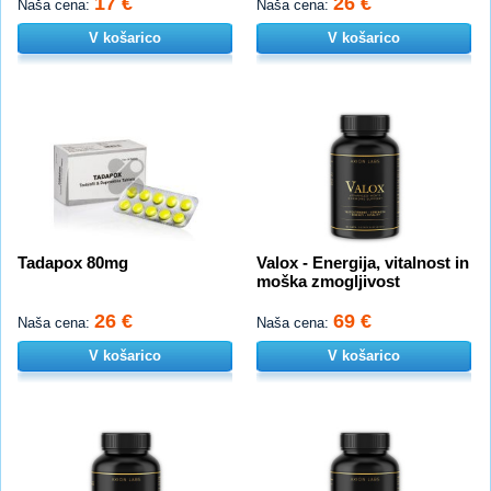
17 €
26 €
Naša cena:
Naša cena:
V košarico
V košarico
Tadapox 80mg
Valox - Energija, vitalnost in
moška zmogljivost
26 €
69 €
Naša cena:
Naša cena:
V košarico
V košarico