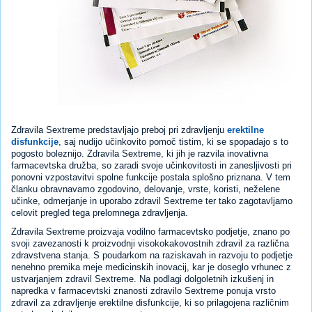
Zdravila Sextreme predstavljajo preboj pri zdravljenju
erektilne
disfunkcije
, saj nudijo učinkovito pomoč tistim, ki se spopadajo s to
pogosto boleznijo. Zdravila Sextreme, ki jih je razvila inovativna
farmacevtska družba, so zaradi svoje učinkovitosti in zanesljivosti pri
ponovni vzpostavitvi spolne funkcije postala splošno priznana. V tem
članku obravnavamo zgodovino, delovanje, vrste, koristi, neželene
učinke, odmerjanje in uporabo zdravil Sextreme ter tako zagotavljamo
celovit pregled tega prelomnega zdravljenja.
Zdravila Sextreme proizvaja vodilno farmacevtsko podjetje, znano po
svoji zavezanosti k proizvodnji visokokakovostnih zdravil za različna
zdravstvena stanja. S poudarkom na raziskavah in razvoju to podjetje
nenehno premika meje medicinskih inovacij, kar je doseglo vrhunec z
ustvarjanjem zdravil Sextreme. Na podlagi dolgoletnih izkušenj in
napredka v farmacevtski znanosti zdravilo Sextreme ponuja vrsto
zdravil za zdravljenje erektilne disfunkcije, ki so prilagojena različnim