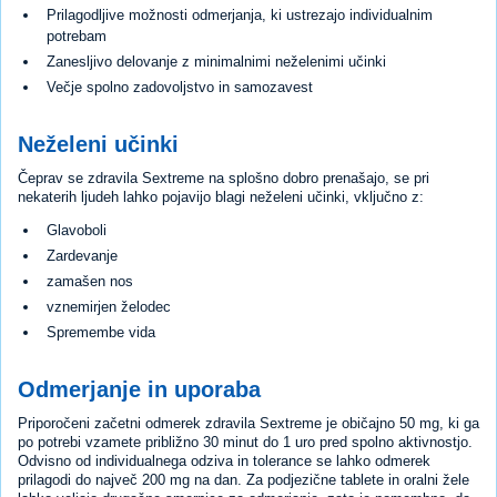
Prilagodljive možnosti odmerjanja, ki ustrezajo individualnim
potrebam
Zanesljivo delovanje z minimalnimi neželenimi učinki
Večje spolno zadovoljstvo in samozavest
Neželeni učinki
Čeprav se zdravila Sextreme na splošno dobro prenašajo, se pri
nekaterih ljudeh lahko pojavijo blagi neželeni učinki, vključno z:
Glavoboli
Zardevanje
zamašen nos
vznemirjen želodec
Spremembe vida
Odmerjanje in uporaba
Priporočeni začetni odmerek zdravila Sextreme je običajno 50 mg, ki ga
po potrebi vzamete približno 30 minut do 1 uro pred spolno aktivnostjo.
Odvisno od individualnega odziva in tolerance se lahko odmerek
prilagodi do največ 200 mg na dan. Za podjezične tablete in oralni žele