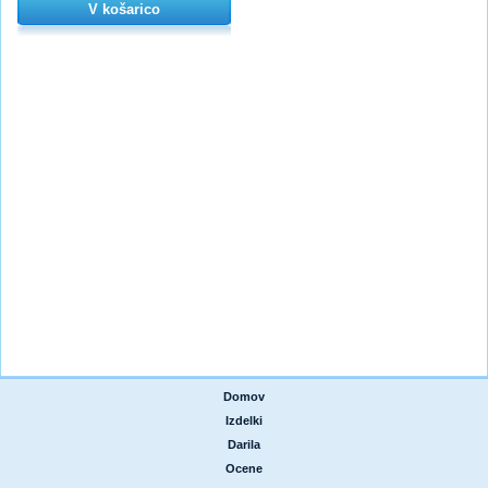
V košarico
Domov
|
Izdelki
|
Darila
|
Ocene
|