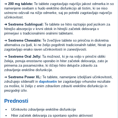
➔
200 mg tablete:
Te tablete zagotavljajo najvišjo jakost odmerka in so
namenjene osebam s hudo erektilno disfunkcijo ali tistim, ki se niso
ustrezno odzvali na nižje odmerke, saj po potrebi zagotavljajo največjo
učinkovitost.
➔ Sextreme Sublingual:
Te tablete se hitro raztopijo pod jezikom za
hitrejšo absorpcijo v krvni obtok in hitrejši začetek delovanja v
primerjavi s tradicionalnimi oralnimi tabletami.
➔
Sextreme Chewable:
Te žvečljive tablete so priročna in diskretna
alternativa za ljudi, ki ne želijo pogoltniti tradicionalnih tablet, hkrati pa
zagotavljajo enako raven učinkovitosti in zanesljivosti.
➔
Sextreme Oral Jelly:
Ta možnost, ki je na voljo v priročni obliki
želeja, ponuja enostavno uporabo in hiter začetek delovanja, zato je
primerna za posameznike, ki iščejo hitro delujoče zdravilo za
zdravljenje erektilne disfunkcije.
➔
Sextreme Power XL:
Te tablete, namenjene izboljšani učinkovitosti,
združujejo sildenafil in
dapoksetin
ter zagotavljajo vrhunske rezultate
za moške, ki želijo z enim zdravilom zdraviti erektilno disfunkcijo in
prezgodnji izliv.
Prednosti
Učinkovito zdravljenje erektilne disfunkcije
Hiter začetek delovanja za spontano spolno aktivnost