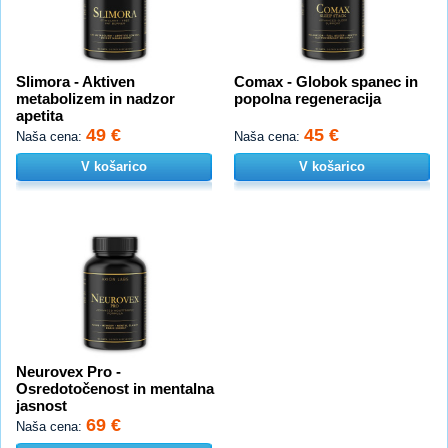
Slimora - Aktiven
Comax - Globok spanec in
metabolizem in nadzor
popolna regeneracija
apetita
49 €
45 €
Naša cena:
Naša cena:
V košarico
V košarico
Neurovex Pro -
Osredotočenost in mentalna
jasnost
69 €
Naša cena: