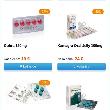
-24%
-40%
Cobra 120mg
Kamagra Oral Jelly 100mg
19 €
24 €
Naša cena:
Naša cena:
V košarico
V košarico
-29%