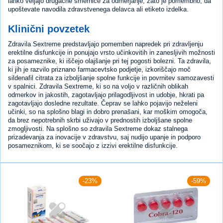
lahko veljajo drugačne smernice za odmerjanje, zato je pomembno, da
upoštevate navodila zdravstvenega delavca ali etiketo izdelka.
Klinični povzetek
Zdravila Sextreme predstavljajo pomemben napredek pri zdravljenju
erektilne disfunkcije in ponujajo vrsto učinkovitih in zanesljivih možnosti
za posameznike, ki iščejo olajšanje pri tej pogosti bolezni. Ta zdravila,
ki jih je razvilo priznano farmacevtsko podjetje, izkoriščajo moč
sildenafil citrata za izboljšanje spolne funkcije in povrnitev samozavesti
v spalnici. Zdravila Sextreme, ki so na voljo v različnih oblikah
odmerkov in jakostih, zagotavljajo prilagodljivost in udobje, hkrati pa
zagotavljajo dosledne rezultate. Čeprav se lahko pojavijo neželeni
učinki, so na splošno blagi in dobro prenašani, kar moškim omogoča,
da brez nepotrebnih skrbi uživajo v prednostih izboljšane spolne
zmogljivosti. Na splošno so zdravila Sextreme dokaz stalnega
prizadevanja za inovacije v zdravstvu, saj nudijo upanje in podporo
posameznikom, ki se soočajo z izzivi erektilne disfunkcije.
-23%
-59%