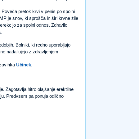
5. Poveča pretok krvi v penis po spolni
 je snov, ki sprošča in širi krvne žile
erekcijo za spolni odnos. Zdravilo
.
dobjih. Bolniki, ki redno uporabljajo
no nadaljujejo z zdravljenjem.
 zavihka
Učinek
.
. Zagotavlja hitro olajšanje erektilne
nju. Predvsem pa ponuja odlično