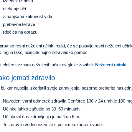
izcedek iz nosu
otekanje oči
zmanjšana kakovost vida
prebavne težave
rdečica na obrazu
rav so resni neželeni učinki redki, če se pojavijo resni neželeni učin
0 mg in takoj poiščite nujno zdravniško pomoč.
 celoten seznam neželenih učinkov glejte zavihek
Neželeni učinki
.
ako jemati zdravilo
bi, kar najbolje izkoristili svoje zdravljenje, pozorno preberite nasled
Navedeni varni odmerek zdravila Cenforce 100 v 24 urah je 100 mg 
Učinke lahko začutite po 30–60 minutah.
Učinkovit čas zdravljenja je od 4 do 6 ur.
To zdravilo vedno vzemite s polnim kozarcem vode.