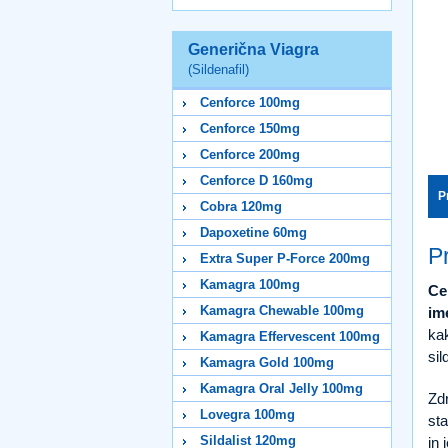
Generična Viagra
(Sildenafil)
Cenforce 100mg
Cenforce 150mg
Cenforce 200mg
Cenforce D 160mg
P
Cobra 120mg
Dapoxetine 60mg
P
Extra Super P-Force 200mg
Kamagra 100mg
Ce
Kamagra Chewable 100mg
im
kak
Kamagra Effervescent 100mg
sil
Kamagra Gold 100mg
Kamagra Oral Jelly 100mg
Zdr
Lovegra 100mg
sta
Sildalist 120mg
in 