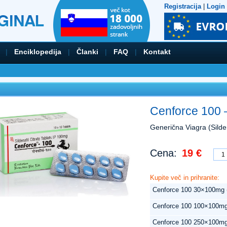
Registracija
|
Login
|
Enciklopedija
|
Članki
|
FAQ
|
Kontakt
Cenforce 100 –
Generična Viagra (Silden
Cena:
19 €
Kupite več in prihranite:
Cenforce 100 30×100mg (
Cenforce 100 100×100mg
Cenforce 100 250×100mg