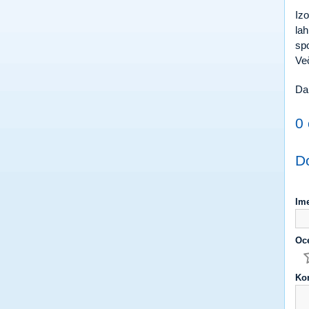
Izo
lah
spo
Ve
Da 
0 
D
Im
Oc
Kom