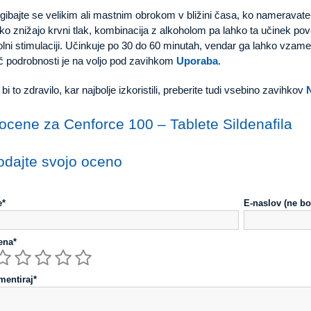
gibajte se velikim ali mastnim obrokom v bližini časa, ko nameravate
ko znižajo krvni tlak, kombinacija z alkoholom pa lahko ta učinek pov
lni stimulaciji. Učinkuje po 30 do 60 minutah, vendar ga lahko vzamete
č podrobnosti je na voljo pod zavihkom
Uporaba
.
bi to zdravilo, kar najbolje izkoristili, preberite tudi vsebino zavihkov
ocene za Cenforce 100 – Tablete Sildenafila
odajte svojo oceno
e*
E-naslov (ne bo
ena*
entiraj*