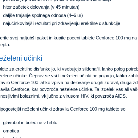
hiter začetek delovanja (v 45 minutah)
daljše trajanje spolnega odnosa (4–6 ur)
najučinkovitejši rezultati pri zdravljenju erektilne disfunkcije
erite svoj najljubši paket in kupite poceni tablete Cenforce 100 mg na
epta.
eželeni učinki
lete za erektilno disfunkcijo, ki vsebujejo sildenafil, lahko poleg potr
elene učinke. Čeprav se vsi ti neželeni učinki ne pojavijo, lahko zah
avilo Cenforce 100 lahko vpliva na delovanje drugih zdravil, druga zd
avila Cenforce, kar povzroča neželene učinke. Ta izdelek vas ali vaše
nosljivimi boleznimi, vključno z virusom HIV, ki povzroča AIDS.
pogostejši neželeni učinki zdravila Cenforce 100 mg tablete so:
glavobol in bolečine v hrbtu
omotica