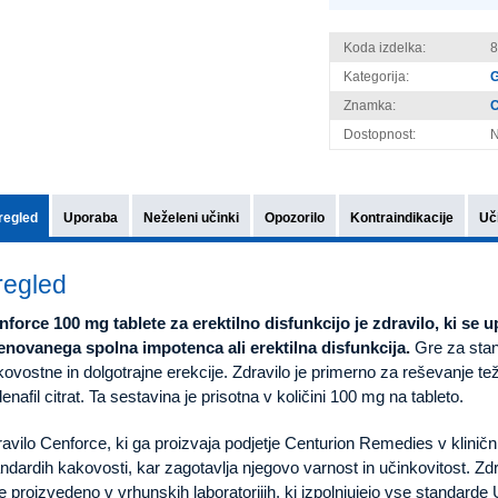
Koda izdelka:
8
Kategorija:
G
Znamka:
C
Dostopnost:
N
regled
Uporaba
Neželeni učinki
Opozorilo
Kontraindikacije
Uč
regled
nforce 100 mg tablete za erektilno disfunkcijo je zdravilo, ki se u
enovanega spolna impotenca ali erektilna disfunkcija.
Gre za stan
ovostne in dolgotrajne erekcije. Zdravilo je primerno za reševanje t
denafil citrat. Ta sestavina je prisotna v količini 100 mg na tableto.
avilo Cenforce, ki ga proizvaja podjetje Centurion Remedies v klinični
ndardih kakovosti, kar zagotavlja njegovo varnost in učinkovitost. Zd
je proizvedeno v vrhunskih laboratorijih, ki izpolnjujejo vse standard