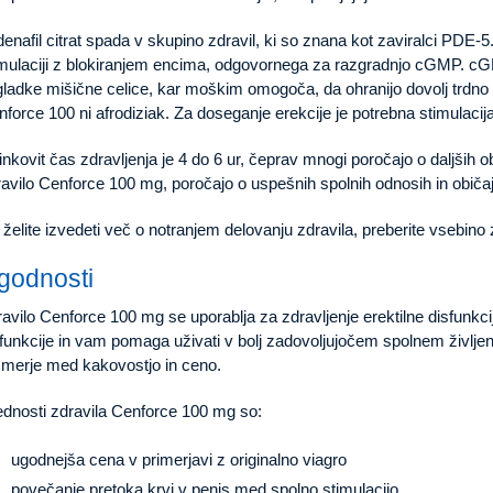
denafil citrat spada v skupino zdravil, ki so znana kot zaviralci PDE-
mulaciji z blokiranjem encima, odgovornega za razgradnjo cGMP. cGMP
gladke mišične celice, kar moškim omogoča, da ohranijo dovolj trdno 
force 100 ni afrodiziak. Za doseganje erekcije je potrebna stimulacija
nkovit čas zdravljenja je 4 do 6 ur, čeprav mnogi poročajo o daljših ob
avilo Cenforce 100 mg, poročajo o uspešnih spolnih odnosih in običaj
želite izvedeti več o notranjem delovanju zdravila, preberite vsebino
godnosti
avilo Cenforce 100 mg se uporablja za zdravljenje erektilne disfunkcije
funkcije in vam pomaga uživati v bolj zadovoljujočem spolnem življe
zmerje med kakovostjo in ceno.
ednosti zdravila Cenforce 100 mg so:
ugodnejša cena v primerjavi z originalno viagro
povečanje pretoka krvi v penis med spolno stimulacijo