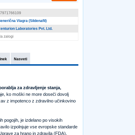
7971766109
enerična Viagra (Sildenafil)
enturion Laboratories Pvt. Ltd.
a zalogi
inek
Nasveti
porablja za zdravljenje stanja,
je, ko moški ne more doseči dovolj
ežav z impotenco z zdravilno učinkovino
h pogojih, je izdelano po visokih
ravilo izpolnjuje vse evropske standarde
e Uprave za hrano in zdravila (FDA).