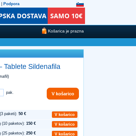
|
Podpora
Košarica je prazna
 Tablete Sildenafila
afil)
pak.
V košarico
3 paketi):
50 €
V košarico
 (10 paketov):
150 €
V košarico
 (25 paketov):
250 €
V košarico