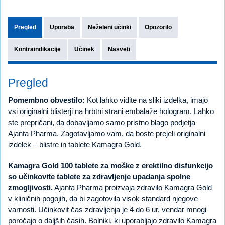
Pregled
Uporaba
Neželeni učinki
Opozorilo
Kontraindikacije
Učinek
Nasveti
Pregled
Pomembno obvestilo:
Kot lahko vidite na sliki izdelka, imajo
vsi originalni blisterji na hrbtni strani embalaže hologram. Lahko
ste prepričani, da dobavljamo samo pristno blago podjetja
Ajanta Pharma. Zagotavljamo vam, da boste prejeli originalni
izdelek – blistre in tablete Kamagra Gold.
Kamagra Gold 100 tablete za moške z erektilno disfunkcijo
so učinkovite tablete za zdravljenje upadanja spolne
zmogljivosti.
Ajanta Pharma proizvaja zdravilo Kamagra Gold
v kliničnih pogojih, da bi zagotovila visok standard njegove
varnosti. Učinkovit čas zdravljenja je 4 do 6 ur, vendar mnogi
poročajo o daljših časih. Bolniki, ki uporabljajo zdravilo Kamagra