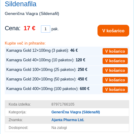
Sildenafila
Generična Viagra (Sildenafil)
Cena:
17 €
pak.
V košarico
Kupite več in prihranite:
Kamagra Gold 12×100mg (3 paketi):
46 €
V košarico
Kamagra Gold 40×100mg (10 paketov):
120 €
V košarico
Kamagra Gold 100×100mg (25 paketov):
250 €
V košarico
Kamagra Gold 200×100mg (50 paketov):
450 €
V košarico
Kamagra Gold 400×100mg (100 paketov):
600 €
V košarico
Koda izdelka:
87971766105
Kategorija:
Generična Viagra (Sildenafil)
Znamka:
Ajanta Pharma Ltd.
Dostopnost:
Na zalogi