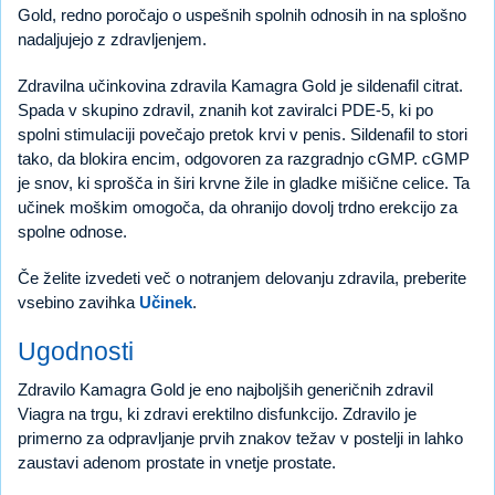
Gold, redno poročajo o uspešnih spolnih odnosih in na splošno
nadaljujejo z zdravljenjem.
Zdravilna učinkovina zdravila Kamagra Gold je sildenafil citrat.
Spada v skupino zdravil, znanih kot zaviralci PDE-5, ki po
spolni stimulaciji povečajo pretok krvi v penis. Sildenafil to stori
tako, da blokira encim, odgovoren za razgradnjo cGMP. cGMP
je snov, ki sprošča in širi krvne žile in gladke mišične celice. Ta
učinek moškim omogoča, da ohranijo dovolj trdno erekcijo za
spolne odnose.
Če želite izvedeti več o notranjem delovanju zdravila, preberite
vsebino zavihka
Učinek
.
Ugodnosti
Zdravilo Kamagra Gold je eno najboljših generičnih zdravil
Viagra na trgu, ki zdravi erektilno disfunkcijo. Zdravilo je
primerno za odpravljanje prvih znakov težav v postelji in lahko
zaustavi adenom prostate in vnetje prostate.