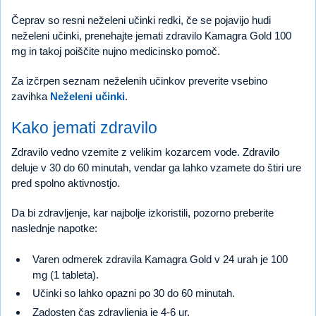
Čeprav so resni neželeni učinki redki, če se pojavijo hudi
neželeni učinki, prenehajte jemati zdravilo Kamagra Gold 100
mg in takoj poiščite nujno medicinsko pomoč.
Za izčrpen seznam neželenih učinkov preverite vsebino
zavihka
Neželeni učinki
.
Kako jemati zdravilo
Zdravilo vedno vzemite z velikim kozarcem vode. Zdravilo
deluje v 30 do 60 minutah, vendar ga lahko vzamete do štiri ure
pred spolno aktivnostjo.
Da bi zdravljenje, kar najbolje izkoristili, pozorno preberite
naslednje napotke:
Varen odmerek zdravila Kamagra Gold v 24 urah je 100
mg (1 tableta).
Učinki so lahko opazni po 30 do 60 minutah.
Zadosten čas zdravljenja je 4-6 ur.