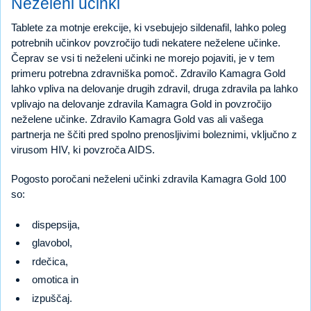
Neželeni učinki
Tablete za motnje erekcije, ki vsebujejo sildenafil, lahko poleg
potrebnih učinkov povzročijo tudi nekatere neželene učinke.
Čeprav se vsi ti neželeni učinki ne morejo pojaviti, je v tem
primeru potrebna zdravniška pomoč. Zdravilo Kamagra Gold
lahko vpliva na delovanje drugih zdravil, druga zdravila pa lahko
vplivajo na delovanje zdravila Kamagra Gold in povzročijo
neželene učinke. Zdravilo Kamagra Gold vas ali vašega
partnerja ne ščiti pred spolno prenosljivimi boleznimi, vključno z
virusom HIV, ki povzroča AIDS.
Pogosto poročani neželeni učinki zdravila Kamagra Gold 100
so:
dispepsija,
glavobol,
rdečica,
omotica in
izpuščaj.