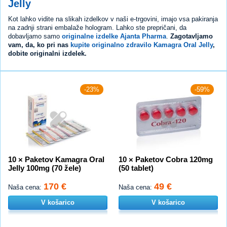
Jelly
Kot lahko vidite na slikah izdelkov v naši e-trgovini, imajo vsa pakiranja
na zadnji strani embalaže hologram. Lahko ste prepričani, da
dobavljamo samo
originalne izdelke Ajanta Pharma
.
Zagotavljamo
vam, da, ko pri nas
kupite originalno zdravilo Kamagra Oral Jelly
,
dobite originalni izdelek.
-23%
-59%
10 × Paketov Kamagra Oral
10 × Paketov Cobra 120mg
Jelly 100mg (70 žele)
(50 tablet)
170 €
49 €
Naša cena:
Naša cena:
V košarico
V košarico