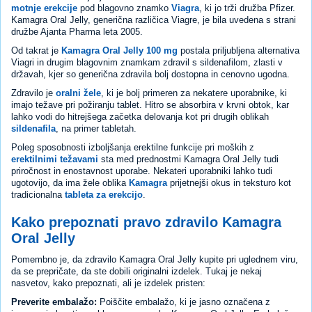
motnje erekcije
pod blagovno znamko
Viagra
, ki jo trži družba Pfizer.
Kamagra Oral Jelly, generična različica Viagre, je bila uvedena s strani
družbe Ajanta Pharma leta 2005.
Od takrat je
Kamagra Oral Jelly 100 mg
postala priljubljena alternativa
Viagri in drugim blagovnim znamkam zdravil s sildenafilom, zlasti v
državah, kjer so generična zdravila bolj dostopna in cenovno ugodna.
Zdravilo je
oralni žele
, ki je bolj primeren za nekatere uporabnike, ki
imajo težave pri požiranju tablet. Hitro se absorbira v krvni obtok, kar
lahko vodi do hitrejšega začetka delovanja kot pri drugih oblikah
sildenafila
, na primer tabletah.
Poleg sposobnosti izboljšanja erektilne funkcije pri moških z
erektilnimi težavami
sta med prednostmi Kamagra Oral Jelly tudi
priročnost in enostavnost uporabe. Nekateri uporabniki lahko tudi
ugotovijo, da ima žele oblika
Kamagra
prijetnejši okus in teksturo kot
tradicionalna
tableta za erekcijo
.
Kako prepoznati pravo zdravilo Kamagra
Oral Jelly
Pomembno je, da zdravilo Kamagra Oral Jelly kupite pri uglednem viru,
da se prepričate, da ste dobili originalni izdelek. Tukaj je nekaj
nasvetov, kako prepoznati, ali je izdelek pristen:
Preverite embalažo:
Poiščite embalažo, ki je jasno označena z