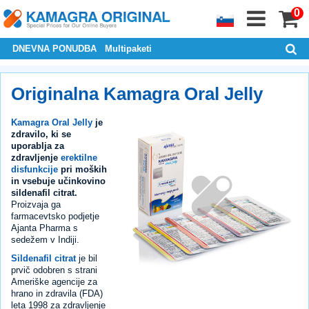
0
DNEVNA PONUDBA
Multipaketi
Originalna Kamagra Oral Jelly
Kamagra Oral Jelly
je
zdravilo, ki se
uporablja za
zdravljenje
erektilne
disfunkcije
pri moških
in vsebuje učinkovino
sildenafil citrat.
Proizvaja ga
farmacevtsko podjetje
Ajanta Pharma s
sedežem v Indiji.
Sildenafil citrat
je bil
prvič odobren s strani
Ameriške agencije za
hrano in zdravila (FDA)
leta 1998 za zdravljenje