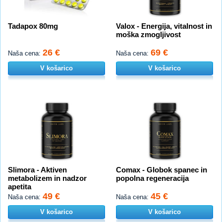
Tadapox 80mg
Valox - Energija, vitalnost in
moška zmogljivost
26 €
69 €
Naša cena:
Naša cena:
V košarico
V košarico
Slimora - Aktiven
Comax - Globok spanec in
metabolizem in nadzor
popolna regeneracija
apetita
49 €
45 €
Naša cena:
Naša cena:
V košarico
V košarico