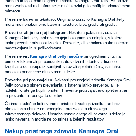
imenom in logotipom blagovne znamke Kamagra Oral Jelly. Embalaža
mora vsebovati tudi informacije o učinkovini (sildenafil) in priporočenem
odmerku.
Preverite barvo in teksturo:
Originalno zdravilo Kamagra Oral Jelly
mora imeti enakomerno barvo in teksturo, brez grudic ali grudic.
Preverite, ali je na njej hologram:
Nekatera pakiranja zdravila
Kamagra Oral Jelly lahko vsebujejo hologramsko nalepko, s katero
lahko preverite pristnost izdelka. Preverite, ali je hologramska nalepka
nedotaknjena in ni poškodovana.
Preverite vir:
Kamagro Oral Jelly naročite
pri uglednem viru, na
primer v lekarni ali pri ponudniku zdravstvenih storitev z licenco.
Izogibajte se nakupu iz sumljivih virov ali spletnih tržnic, saj lahko
prodajajo ponarejene ali nevarne izdelke.
Preverite pri proizvajalcu:
Nekateri proizvajalci zdravila Kamagra Oral
Jelly ponujajo sistem preverjanja, s katerim lahko preverite, ali je
izdelek, ki ste ga kupili, pristen. Preverite proizvajalčevo spletno stran
in preverite, ali ponuja to storitev.
Če imate kakršne koli dvome o pristnosti vašega izdelka, se brez
obotavljanja obrnite na prodajalca, proizvajalca ali svojega
zdravstvenega delavca. Uporaba ponarejenega ali nevarne izdelka je
lahko nevarna in morda ne bo prinesla želenih rezultatov.
Nakup pristnega zdravila Kamagra Oral