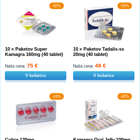
-50%
-59%
10 × Paketov Super
10 × Paketov Tadalis-sx
Kamagra 160mg (40 tablet)
20mg (40 tablet)
75 €
49 €
Naša cena:
Naša cena:
V košarico
V košarico
-24%
-40%
Cobra 120mg
Kamagra Oral Jelly 100mg