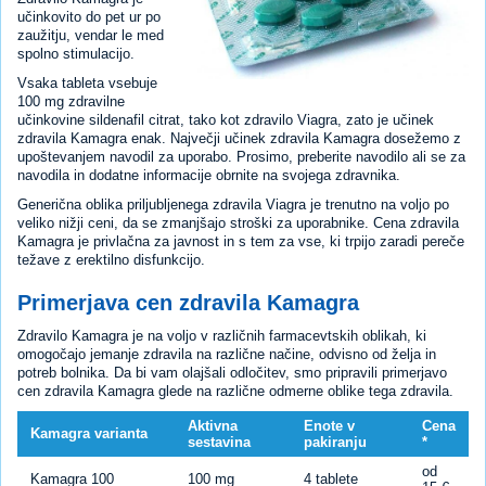
učinkovito do pet ur po
zaužitju, vendar le med
spolno stimulacijo.
Vsaka tableta vsebuje
100 mg zdravilne
učinkovine sildenafil citrat, tako kot zdravilo Viagra, zato je učinek
zdravila Kamagra enak. Največji učinek zdravila Kamagra dosežemo z
upoštevanjem navodil za uporabo. Prosimo, preberite navodilo ali se za
navodila in dodatne informacije obrnite na svojega zdravnika.
Generična oblika priljubljenega zdravila Viagra je trenutno na voljo po
veliko nižji ceni, da se zmanjšajo stroški za uporabnike. Cena zdravila
Kamagra je privlačna za javnost in s tem za vse, ki trpijo zaradi pereče
težave z erektilno disfunkcijo.
Primerjava cen zdravila Kamagra
Zdravilo Kamagra je na voljo v različnih farmacevtskih oblikah, ki
omogočajo jemanje zdravila na različne načine, odvisno od želja in
potreb bolnika. Da bi vam olajšali odločitev, smo pripravili primerjavo
cen zdravila Kamagra glede na različne odmerne oblike tega zdravila.
Aktivna
Enote v
Cena
Kamagra varianta
sestavina
pakiranju
*
od
Kamagra 100
100 mg
4 tablete