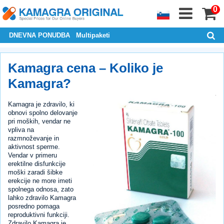
0
DNEVNA PONUDBA
Multipaketi
Kamagra cena – Koliko je
Kamagra?
Kamagra je zdravilo, ki
obnovi spolno delovanje
pri moških, vendar ne
vpliva na
razmnoževanje in
aktivnost sperme.
Vendar v primeru
erektilne disfunkcije
moški zaradi šibke
erekcije ne more imeti
spolnega odnosa, zato
lahko zdravilo Kamagra
posredno pomaga
reproduktivni funkciji.
Zdravilo Kamagra je