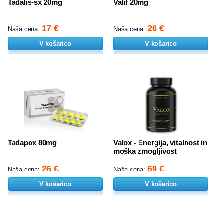
Tadalis-sx 20mg
Valif 20mg
17 €
26 €
Naša cena:
Naša cena:
V košarico
V košarico
Tadapox 80mg
Valox - Energija, vitalnost in
moška zmogljivost
26 €
69 €
Naša cena:
Naša cena:
V košarico
V košarico