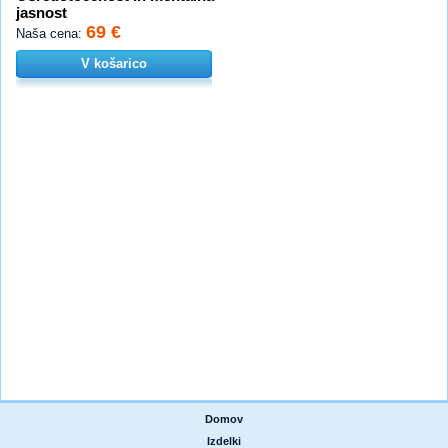
jasnost
69 €
Naša cena:
V košarico
Domov
|
Izdelki