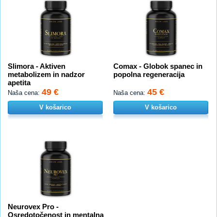
Slimora - Aktiven
Comax - Globok spanec in
metabolizem in nadzor
popolna regeneracija
apetita
49 €
45 €
Naša cena:
Naša cena:
V košarico
V košarico
Neurovex Pro -
Osredotočenost in mentalna