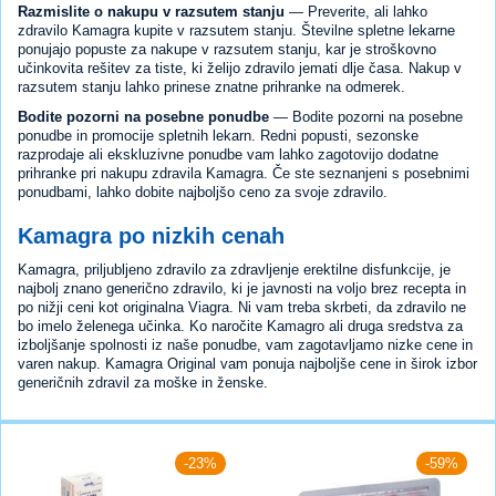
Razmislite o nakupu v razsutem stanju
— Preverite, ali lahko
zdravilo Kamagra kupite v razsutem stanju. Številne spletne lekarne
ponujajo popuste za nakupe v razsutem stanju, kar je stroškovno
učinkovita rešitev za tiste, ki želijo zdravilo jemati dlje časa. Nakup v
razsutem stanju lahko prinese znatne prihranke na odmerek.
Bodite pozorni na posebne ponudbe
— Bodite pozorni na posebne
ponudbe in promocije spletnih lekarn. Redni popusti, sezonske
razprodaje ali ekskluzivne ponudbe vam lahko zagotovijo dodatne
prihranke pri nakupu zdravila Kamagra. Če ste seznanjeni s posebnimi
ponudbami, lahko dobite najboljšo ceno za svoje zdravilo.
Kamagra po nizkih cenah
Kamagra, priljubljeno zdravilo za zdravljenje erektilne disfunkcije, je
najbolj znano generično zdravilo, ki je javnosti na voljo brez recepta in
po nižji ceni kot originalna Viagra. Ni vam treba skrbeti, da zdravilo ne
bo imelo želenega učinka. Ko naročite Kamagro ali druga sredstva za
izboljšanje spolnosti iz naše ponudbe, vam zagotavljamo nizke cene in
varen nakup. Kamagra Original vam ponuja najboljše cene in širok izbor
generičnih zdravil za moške in ženske.
-23%
-59%