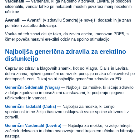
Vardenafil
— Vardenafil, ki ga najdemo v zdravilu Levitra, je podoben
sildenafilu, vendar lahko pri nekaterih moških povzroči manj neželenih
učinkov.
Avanafil
— Avanafil (v zdravilu Stendra) je novejši dodatek in je znan
po hitrem začetku delovanja.
Vsaka od teh snovi deluje tako, da zavira encim, imenovan PDE5, s
čimer poveča naravni erektilni odziv na spolno stimulacijo.
Najboljša generična zdravila za erektilno
disfunkcijo
Čeprav so zdravila blagovnih znamk, kot so Viagra, Cialis in Levitra,
dobro znana, njihovi generični ustrezniki ponujajo enako učinkovitost po
dostopnejši ceni. Tukaj so tri najboljša generična zdravila za ED:
Generični Sildenafil (Viagra)
— Najboljši za moške, ki iščejo zdravilo
z dolgo zgodovino in obsežnimi raziskavami, ki podpirajo njegovo
učinkovitost in varnost.
Generični Tadalafil (Cialis)
— Najboljši za moške, ki cenijo
spontanost in ne želijo časovno usklajevati svoje spolne aktivnosti z
zdravili.
Generični Vardenafil (Levitra)
— Najboljši za moške, ki želijo hitrejši
začetek delovanja in dobro ravnovesje med trajanjem učinka in hitrostjo
nastopa.