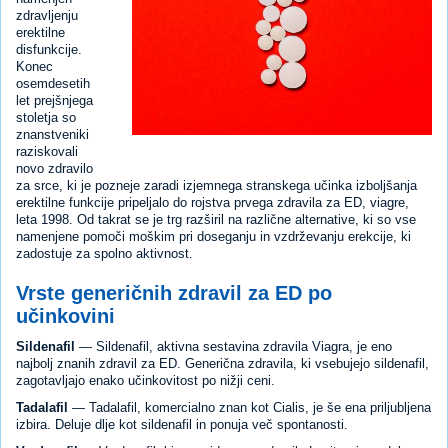
zdravljenju
erektilne
disfunkcije.
Konec
osemdesetih
let prejšnjega
stoletja so
znanstveniki
raziskovali
novo zdravilo
za srce, ki je pozneje zaradi izjemnega stranskega učinka izboljšanja
erektilne funkcije pripeljalo do rojstva prvega zdravila za ED, viagre,
leta 1998. Od takrat se je trg razširil na različne alternative, ki so vse
namenjene pomoči moškim pri doseganju in vzdrževanju erekcije, ki
zadostuje za spolno aktivnost.
Vrste generičnih zdravil za ED po
učinkovini
Sildenafil
— Sildenafil, aktivna sestavina zdravila Viagra, je eno
najbolj znanih zdravil za ED. Generična zdravila, ki vsebujejo sildenafil,
zagotavljajo enako učinkovitost po nižji ceni.
Tadalafil
— Tadalafil, komercialno znan kot Cialis, je še ena priljubljena
izbira. Deluje dlje kot sildenafil in ponuja več spontanosti.