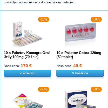
uporabljati odgovorno in pod zdravniškim nadzorom.
-23%
-59%
10 × Paketov Kamagra Oral
10 × Paketov Cobra 120mg
Jelly 100mg (70 žele)
(50 tablet)
170 €
49 €
Naša cena:
Naša cena:
V košarico
V košarico
-50%
-59%