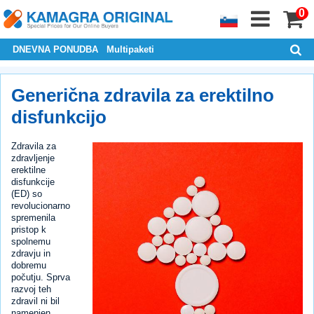
0
DNEVNA PONUDBA
Multipaketi
Generična zdravila za erektilno
disfunkcijo
Zdravila za
zdravljenje
erektilne
disfunkcije
(ED) so
revolucionarno
spremenila
pristop k
spolnemu
zdravju in
dobremu
počutju. Sprva
razvoj teh
zdravil ni bil
namenjen