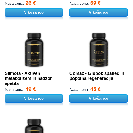
26 €
69 €
Naša cena:
Naša cena:
V košarico
V košarico
Slimora - Aktiven
Comax - Globok spanec in
metabolizem in nadzor
popolna regeneracija
apetita
49 €
45 €
Naša cena:
Naša cena:
V košarico
V košarico