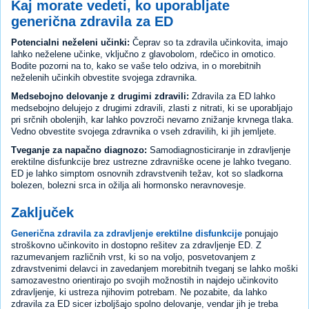
Kaj morate vedeti, ko uporabljate
generična zdravila za ED
Potencialni neželeni učinki:
Čeprav so ta zdravila učinkovita, imajo
lahko neželene učinke, vključno z glavobolom, rdečico in omotico.
Bodite pozorni na to, kako se vaše telo odziva, in o morebitnih
neželenih učinkih obvestite svojega zdravnika.
Medsebojno delovanje z drugimi zdravili:
Zdravila za ED lahko
medsebojno delujejo z drugimi zdravili, zlasti z nitrati, ki se uporabljajo
pri srčnih obolenjih, kar lahko povzroči nevarno znižanje krvnega tlaka.
Vedno obvestite svojega zdravnika o vseh zdravilih, ki jih jemljete.
Tveganje za napačno diagnozo:
Samodiagnosticiranje in zdravljenje
erektilne disfunkcije brez ustrezne zdravniške ocene je lahko tvegano.
ED je lahko simptom osnovnih zdravstvenih težav, kot so sladkorna
bolezen, bolezni srca in ožilja ali hormonsko neravnovesje.
Zaključek
Generična zdravila za zdravljenje erektilne disfunkcije
ponujajo
stroškovno učinkovito in dostopno rešitev za zdravljenje ED. Z
razumevanjem različnih vrst, ki so na voljo, posvetovanjem z
zdravstvenimi delavci in zavedanjem morebitnih tveganj se lahko moški
samozavestno orientirajo po svojih možnostih in najdejo učinkovito
zdravljenje, ki ustreza njihovim potrebam. Ne pozabite, da lahko
zdravila za ED sicer izboljšajo spolno delovanje, vendar jih je treba