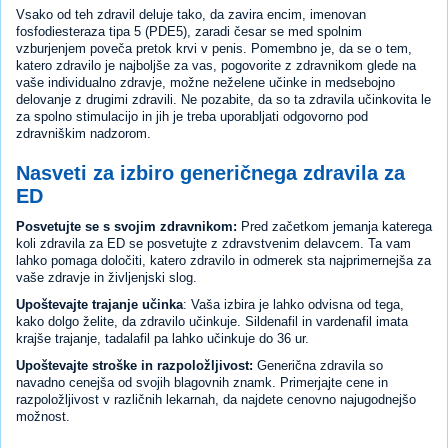
Vsako od teh zdravil deluje tako, da zavira encim, imenovan
fosfodiesteraza tipa 5 (PDE5), zaradi česar se med spolnim
vzburjenjem poveča pretok krvi v penis. Pomembno je, da se o tem,
katero zdravilo je najboljše za vas, pogovorite z zdravnikom glede na
vaše individualno zdravje, možne neželene učinke in medsebojno
delovanje z drugimi zdravili. Ne pozabite, da so ta zdravila učinkovita le
za spolno stimulacijo in jih je treba uporabljati odgovorno pod
zdravniškim nadzorom.
Nasveti za izbiro generičnega zdravila za
ED
Posvetujte se s svojim zdravnikom:
Pred začetkom jemanja katerega
koli zdravila za ED se posvetujte z zdravstvenim delavcem. Ta vam
lahko pomaga določiti, katero zdravilo in odmerek sta najprimernejša za
vaše zdravje in življenjski slog.
Upoštevajte trajanje učinka
: Vaša izbira je lahko odvisna od tega,
kako dolgo želite, da zdravilo učinkuje. Sildenafil in vardenafil imata
krajše trajanje, tadalafil pa lahko učinkuje do 36 ur.
Upoštevajte stroške in razpoložljivost:
Generična zdravila so
navadno cenejša od svojih blagovnih znamk. Primerjajte cene in
razpoložljivost v različnih lekarnah, da najdete cenovno najugodnejšo
možnost.