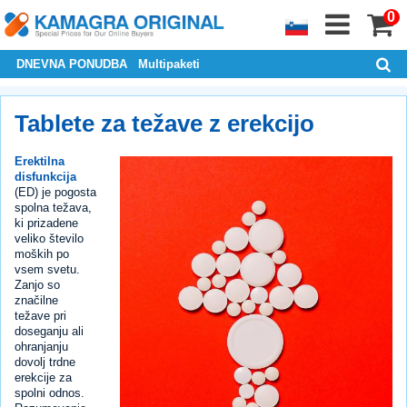
0
DNEVNA PONUDBA
Multipaketi
Tablete za težave z erekcijo
Erektilna
disfunkcija
(ED) je pogosta
spolna težava,
ki prizadene
veliko število
moških po
vsem svetu.
Zanjo so
značilne
težave pri
doseganju ali
ohranjanju
dovolj trdne
erekcije za
spolni odnos.