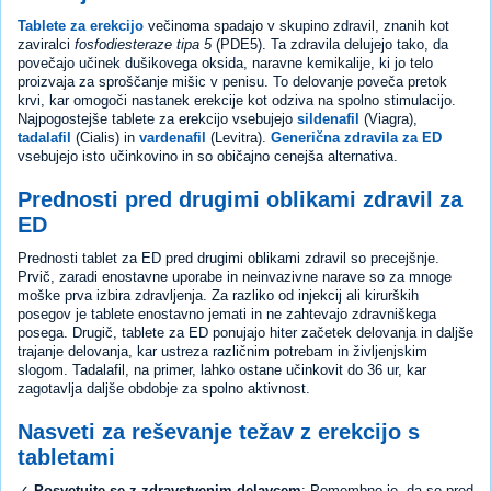
Tablete za erekcijo
večinoma spadajo v skupino zdravil, znanih kot
zaviralci
fosfodiesteraze tipa 5
(PDE5). Ta zdravila delujejo tako, da
povečajo učinek dušikovega oksida, naravne kemikalije, ki jo telo
proizvaja za sproščanje mišic v penisu. To delovanje poveča pretok
krvi, kar omogoči nastanek erekcije kot odziva na spolno stimulacijo.
Najpogostejše tablete za erekcijo vsebujejo
sildenafil
(Viagra),
tadalafil
(Cialis) in
vardenafil
(Levitra).
Generična zdravila za ED
vsebujejo isto učinkovino in so običajno cenejša alternativa.
Prednosti pred drugimi oblikami zdravil za
ED
Prednosti tablet za ED pred drugimi oblikami zdravil so precejšnje.
Prvič, zaradi enostavne uporabe in neinvazivne narave so za mnoge
moške prva izbira zdravljenja. Za razliko od injekcij ali kirurških
posegov je tablete enostavno jemati in ne zahtevajo zdravniškega
posega. Drugič, tablete za ED ponujajo hiter začetek delovanja in daljše
trajanje delovanja, kar ustreza različnim potrebam in življenjskim
slogom. Tadalafil, na primer, lahko ostane učinkovit do 36 ur, kar
zagotavlja daljše obdobje za spolno aktivnost.
Nasveti za reševanje težav z erekcijo s
tabletami
✓
Posvetujte se z zdravstvenim delavcem
: Pomembno je, da se pred