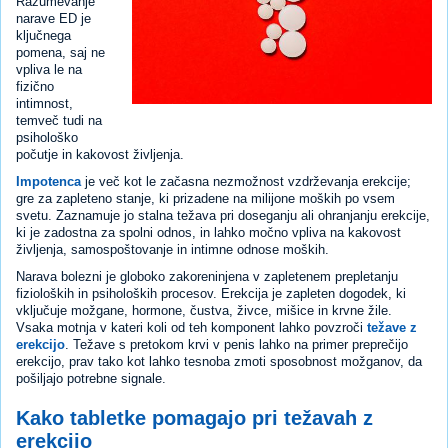
Razumevanje
narave ED je
ključnega
pomena, saj ne
vpliva le na
fizično
intimnost,
temveč tudi na
psihološko
počutje in kakovost življenja.
Impotenca
je več kot le začasna nezmožnost vzdrževanja erekcije;
gre za zapleteno stanje, ki prizadene na milijone moških po vsem
svetu. Zaznamuje jo stalna težava pri doseganju ali ohranjanju erekcije,
ki je zadostna za spolni odnos, in lahko močno vpliva na kakovost
življenja, samospoštovanje in intimne odnose moških.
Narava bolezni je globoko zakoreninjena v zapletenem prepletanju
fizioloških in psiholoških procesov. Erekcija je zapleten dogodek, ki
vključuje možgane, hormone, čustva, živce, mišice in krvne žile.
Vsaka motnja v kateri koli od teh komponent lahko povzroči
težave z
erekcijo
. Težave s pretokom krvi v penis lahko na primer preprečijo
erekcijo, prav tako kot lahko tesnoba zmoti sposobnost možganov, da
pošiljajo potrebne signale.
Kako tabletke pomagajo pri težavah z
erekcijo