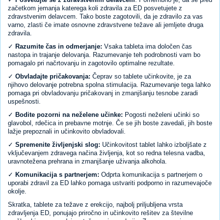
začetkom jemanja katerega koli zdravila za ED posvetujete z
zdravstvenim delavcem. Tako boste zagotovili, da je zdravilo za vas
varno, zlasti če imate osnovne zdravstvene težave ali jemljete druga
zdravila.
✓
Razumite čas in odmerjanje:
Vsaka tableta ima določen čas
nastopa in trajanje delovanja. Razumevanje teh podrobnosti vam bo
pomagalo pri načrtovanju in zagotovilo optimalne rezultate.
✓
Obvladajte pričakovanja:
Čeprav so tablete učinkovite, je za
njihovo delovanje potrebna spolna stimulacija. Razumevanje tega lahko
pomaga pri obvladovanju pričakovanj in zmanjšanju tesnobe zaradi
uspešnosti.
✓
Bodite pozorni na neželene učinke:
Pogosti neželeni učinki so
glavobol, rdečica in prebavne motnje. Če se jih boste zavedali, jih boste
lažje prepoznali in učinkovito obvladovali.
✓
Spremenite življenjski slog:
Učinkovitost tablet lahko izboljšate z
vključevanjem zdravega načina življenja, kot so redna telesna vadba,
uravnotežena prehrana in zmanjšanje uživanja alkohola.
✓
Komunikacija s partnerjem:
Odprta komunikacija s partnerjem o
uporabi zdravil za ED lahko pomaga ustvariti podporno in razumevajoče
okolje.
Skratka, tablete za težave z erekcijo, najbolj priljubljena vrsta
zdravljenja ED, ponujajo priročno in učinkovito rešitev za številne