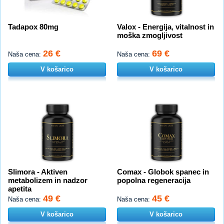
Tadapox 80mg
Valox - Energija, vitalnost in
moška zmogljivost
26 €
69 €
Naša cena:
Naša cena:
V košarico
V košarico
Slimora - Aktiven
Comax - Globok spanec in
metabolizem in nadzor
popolna regeneracija
apetita
49 €
45 €
Naša cena:
Naša cena:
V košarico
V košarico