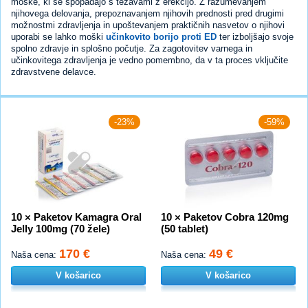
moške, ki se spopadajo s težavami z erekcijo. Z razumevanjem
njihovega delovanja, prepoznavanjem njihovih prednosti pred drugimi
možnostmi zdravljenja in upoštevanjem praktičnih nasvetov o njihovi
uporabi se lahko moški
učinkovito borijo proti ED
ter izboljšajo svoje
spolno zdravje in splošno počutje. Za zagotovitev varnega in
učinkovitega zdravljenja je vedno pomembno, da v ta proces vključite
zdravstvene delavce.
-23%
-59%
10 × Paketov Kamagra Oral
10 × Paketov Cobra 120mg
Jelly 100mg (70 žele)
(50 tablet)
170 €
49 €
Naša cena:
Naša cena:
V košarico
V košarico