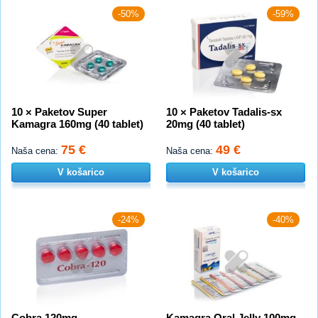
-50%
-59%
10 × Paketov Super
10 × Paketov Tadalis-sx
Kamagra 160mg (40 tablet)
20mg (40 tablet)
75 €
49 €
Naša cena:
Naša cena:
V košarico
V košarico
-24%
-40%
Cobra 120mg
Kamagra Oral Jelly 100mg