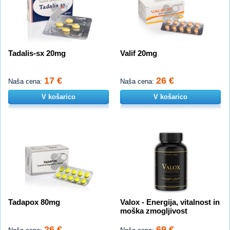
Tadalis-sx 20mg
Valif 20mg
17 €
26 €
Naša cena:
Naša cena:
V košarico
V košarico
Tadapox 80mg
Valox - Energija, vitalnost in
moška zmogljivost
26 €
69 €