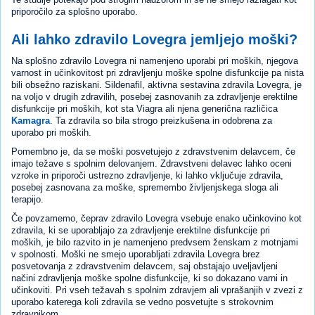
priporočilo za splošno uporabo.
Ali lahko zdravilo Lovegra jemljejo moški?
Na splošno zdravilo Lovegra ni namenjeno uporabi pri moških, njegova
varnost in učinkovitost pri zdravljenju moške spolne disfunkcije pa nista
bili obsežno raziskani. Sildenafil, aktivna sestavina zdravila Lovegra, je
na voljo v drugih zdravilih, posebej zasnovanih za zdravljenje erektilne
disfunkcije pri moških, kot sta Viagra ali njena generična različica
Kamagra
. Ta zdravila so bila strogo preizkušena in odobrena za
uporabo pri moških.
Pomembno je, da se moški posvetujejo z zdravstvenim delavcem, če
imajo težave s spolnim delovanjem. Zdravstveni delavec lahko oceni
vzroke in priporoči ustrezno zdravljenje, ki lahko vključuje zdravila,
posebej zasnovana za moške, spremembo življenjskega sloga ali
terapijo.
Če povzamemo, čeprav zdravilo Lovegra vsebuje enako učinkovino kot
zdravila, ki se uporabljajo za zdravljenje erektilne disfunkcije pri
moških, je bilo razvito in je namenjeno predvsem ženskam z motnjami
v spolnosti. Moški ne smejo uporabljati zdravila Lovegra brez
posvetovanja z zdravstvenim delavcem, saj obstajajo uveljavljeni
načini zdravljenja moške spolne disfunkcije, ki so dokazano varni in
učinkoviti. Pri vseh težavah s spolnim zdravjem ali vprašanjih v zvezi z
uporabo katerega koli zdravila se vedno posvetujte s strokovnim
zdravnikom.