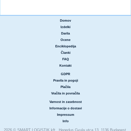
Domov
|
Izdelki
|
Darila
|
Ocene
|
Enciklopedija
|
Članki
|
FAQ
|
Kontakt
GDPR
|
Pravila in pogoji
|
Plačila
|
Vračila in povračila
Varnost in zasebnost
|
Informacije o dostavi
|
Impressum
|
Info
2026 © SMART LOGISTIK kft., Hegedus Gyula utca 13, 1136 Budapest,