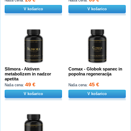
Naša cena:
Naša cena:
V košarico
V košarico
Slimora - Aktiven
Comax - Globok spanec in
metabolizem in nadzor
popolna regeneracija
apetita
49 €
45 €
Naša cena:
Naša cena:
V košarico
V košarico