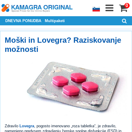
0
DNEVNA PONUDBA
Multipaketi
Moški in Lovegra? Raziskovanje
možnosti
Zdravilo
Lovegra
, pogosto imenovano „roza tabletka“, je zdravilo,
namenjeno predvsem zdravljenju ženske spolne disfunkcije (FSD) in