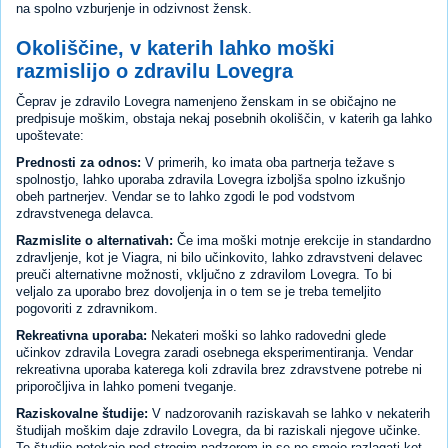
na spolno vzburjenje in odzivnost žensk.
Okoliščine, v katerih lahko moški
razmislijo o zdravilu Lovegra
Čeprav je zdravilo Lovegra namenjeno ženskam in se običajno ne
predpisuje moškim, obstaja nekaj posebnih okoliščin, v katerih ga lahko
upoštevate:
Prednosti
za odnos:
V primerih, ko imata oba partnerja težave s
spolnostjo, lahko uporaba zdravila Lovegra izboljša spolno izkušnjo
obeh partnerjev. Vendar se to lahko zgodi le pod vodstvom
zdravstvenega delavca.
Razmislite o alternativah:
Če ima moški motnje erekcije in standardno
zdravljenje, kot je Viagra, ni bilo učinkovito, lahko zdravstveni delavec
preuči alternativne možnosti, vključno z zdravilom Lovegra. To bi
veljalo za uporabo brez dovoljenja in o tem se je treba temeljito
pogovoriti z zdravnikom.
Rekreativna uporaba:
Nekateri moški so lahko radovedni glede
učinkov zdravila Lovegra zaradi osebnega eksperimentiranja. Vendar
rekreativna uporaba katerega koli zdravila brez zdravstvene potrebe ni
priporočljiva in lahko pomeni tveganje.
Raziskovalne študije:
V nadzorovanih raziskavah se lahko v nekaterih
študijah moškim daje zdravilo Lovegra, da bi raziskali njegove učinke.
Te študije potekajo pod strogim nadzorom in se ne smejo razlagati kot