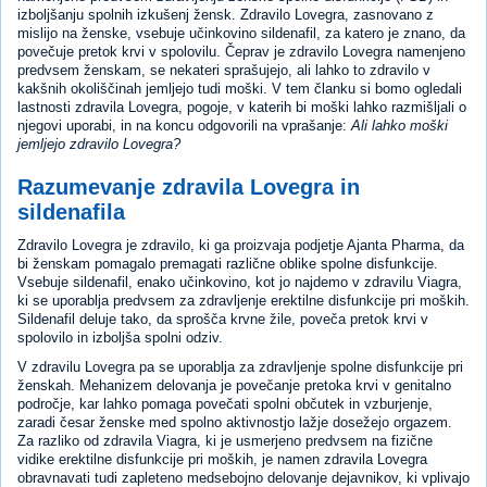
izboljšanju spolnih izkušenj žensk. Zdravilo Lovegra, zasnovano z
mislijo na ženske, vsebuje učinkovino sildenafil, za katero je znano, da
povečuje pretok krvi v spolovilu. Čeprav je zdravilo Lovegra namenjeno
predvsem ženskam, se nekateri sprašujejo, ali lahko to zdravilo v
kakšnih okoliščinah jemljejo tudi moški. V tem članku si bomo ogledali
lastnosti zdravila Lovegra, pogoje, v katerih bi moški lahko razmišljali o
njegovi uporabi, in na koncu odgovorili na vprašanje:
Ali lahko moški
jemljejo zdravilo Lovegra?
Razumevanje zdravila Lovegra in
sildenafila
Zdravilo Lovegra je zdravilo, ki ga proizvaja podjetje Ajanta Pharma, da
bi ženskam pomagalo premagati različne oblike spolne disfunkcije.
Vsebuje sildenafil, enako učinkovino, kot jo najdemo v zdravilu Viagra,
ki se uporablja predvsem za zdravljenje erektilne disfunkcije pri moških.
Sildenafil deluje tako, da sprošča krvne žile, poveča pretok krvi v
spolovilo in izboljša spolni odziv.
V zdravilu Lovegra pa se uporablja za zdravljenje spolne disfunkcije pri
ženskah. Mehanizem delovanja je povečanje pretoka krvi v genitalno
področje, kar lahko pomaga povečati spolni občutek in vzburjenje,
zaradi česar ženske med spolno aktivnostjo lažje dosežejo orgazem.
Za razliko od zdravila Viagra, ki je usmerjeno predvsem na fizične
vidike erektilne disfunkcije pri moških, je namen zdravila Lovegra
obravnavati tudi zapleteno medsebojno delovanje dejavnikov, ki vplivajo