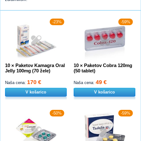
-23%
-59%
10 × Paketov Kamagra Oral
10 × Paketov Cobra 120mg
Jelly 100mg (70 žele)
(50 tablet)
170 €
49 €
Naša cena:
Naša cena:
V košarico
V košarico
-50%
-59%