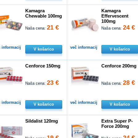
Kamagra
Kamagra
Chewable 100mg
Effervescent
100mg
21 €
24 €
Naša cena:
Naša cena:
 informacij
več informacij
V košarico
V košarico
Cenforce 150mg
Cenforce 200mg
23 €
28 €
Naša cena:
Naša cena:
 informacij
več informacij
V košarico
V košarico
Sildalist 120mg
Extra Super P-
Force 200mg
19 €
24 €