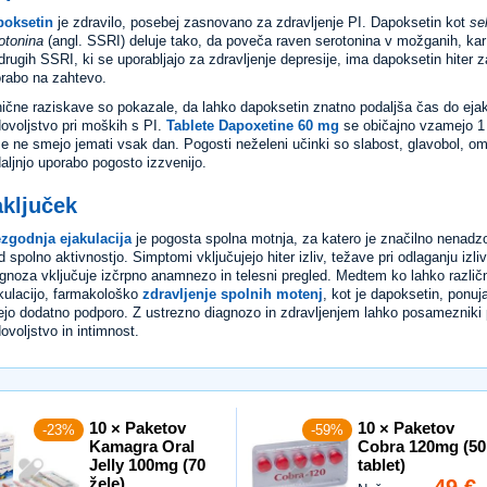
poksetin
je zdravilo, posebej zasnovano za zdravljenje PI. Dapoksetin kot
se
otonina
(angl. SSRI) deluje tako, da poveča raven serotonina v možganih, kar 
drugih SSRI, ki se uporabljajo za zdravljenje depresije, ima dapoksetin hiter 
rabo na zahtevo.
nične raziskave so pokazale, da lahko dapoksetin znatno podaljša čas do ejaku
ovoljstvo pri moških s PI.
Tablete Dapoxetine 60 mg
se običajno vzamejo 1 
se ne smejo jemati vsak dan. Pogosti neželeni učinki so slabost, glavobol, omo
aljnjo uporabo pogosto izzvenijo.
aključek
zgodnja ejakulacija
je pogosta spolna motnja, za katero je značilno nenad
 spolno aktivnostjo. Simptomi vključujejo hiter izliv, težave pri odlaganju izl
gnoza vključuje izčrpno anamnezo in telesni pregled. Medtem ko lahko različne
kulacijo, farmakološko
zdravljenje spolnih motenj
, kot je dapoksetin, ponuj
ejo dodatno podporo. Z ustrezno diagnozo in zdravljenjem lahko posamezniki p
ovoljstvo in intimnost.
10 × Paketov
10 × Paketov
-23%
-59%
Kamagra Oral
Cobra 120mg (50
Jelly 100mg (70
tablet)
žele)
49 €