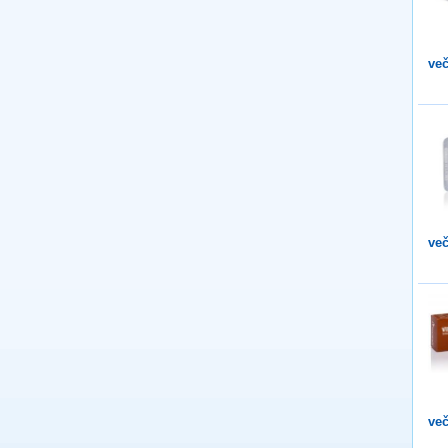
več
več
več