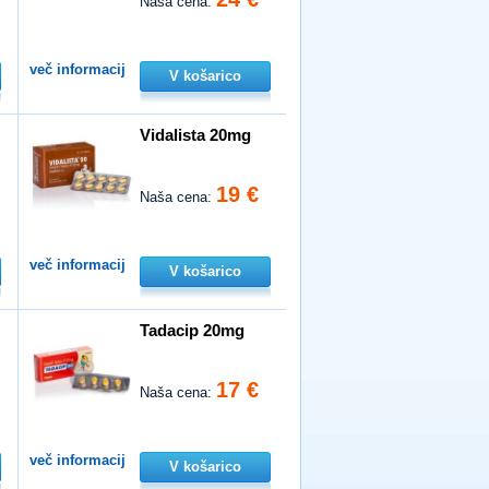
Naša cena:
več informacij
V košarico
Vidalista 20mg
19 €
Naša cena:
več informacij
V košarico
Tadacip 20mg
17 €
Naša cena:
več informacij
V košarico