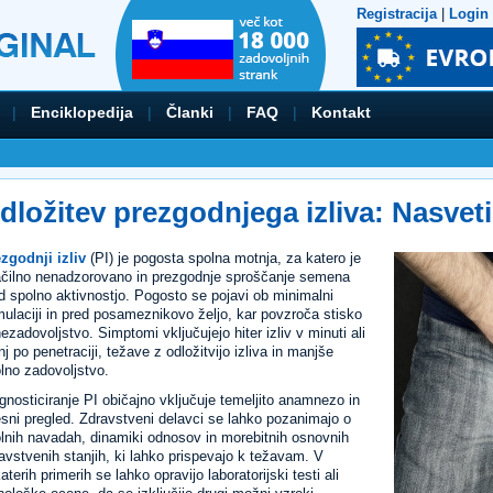
Registracija
|
Login
|
Enciklopedija
|
Članki
|
FAQ
|
Kontakt
dložitev prezgodnjega izliva: Nasveti 
zgodnji izliv
(PI) je pogosta spolna motnja, za katero je
čilno nenadzorovano in prezgodnje sproščanje semena
 spolno aktivnostjo. Pogosto se pojavi ob minimalni
mulaciji in pred posameznikovo željo, kar povzroča stisko
nezadovoljstvo. Simptomi vključujejo hiter izliv v minuti ali
j po penetraciji, težave z odložitvijo izliva in manjše
lno zadovoljstvo.
gnosticiranje PI običajno vključuje temeljito anamnezo in
esni pregled. Zdravstveni delavci se lahko pozanimajo o
lnih navadah, dinamiki odnosov in morebitnih osnovnih
avstvenih stanjih, ki lahko prispevajo k težavam. V
aterih primerih se lahko opravijo laboratorijski testi ali