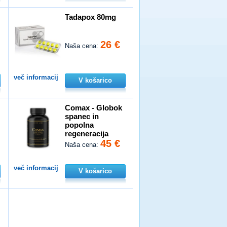
Tadapox 80mg
26 €
Naša cena:
več informacij
V košarico
n
Comax - Globok
spanec in
popolna
regeneracija
45 €
Naša cena:
več informacij
V košarico