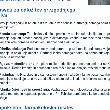
hološke ocene, da se izključijo drugi možni vzroki.
sveti za odložitev prezgodnjega
liva
rav je prezgodnji izliv lahko izziv, lahko več tehnik in strategij pomaga odložiti
ovoljstvo:
Metoda start-stop:
Ta tehnika vključuje prekinitev spolne stimulacije, ko se pr
urjenje popusti, preden nadaljujete z aktivnostjo. Vadba te metode med samos
ameznikom pomaga razviti večji nadzor nad ejakulacijo.
Tehnika stiskanja:
Podobno kot metoda start-stop tudi tehnika stiskanja vklju
urjenje in odloži ejakulacija. Partnerji lahko pomagajo tako, da nežno stiskajo
kulacija neizbežna.
Vaje za medenično dno:
Krepitev mišic medeničnega dna z vajami, kot so Ke
kulacijo. Redno krčenje in sproščanje teh mišic lahko izboljša mišični tonus i
Masturbacija:
Raziskovanje samostojnih spolnih izkušenj lahko posamezniko
urjenja in razvijejo tehnike za odložitev ejakulacije. Koristno je lahko tudi eks
mulacije.
Tehnike čuječnosti in sproščanja:
Vadba pozornosti, globokega dihanja ali 
njša tesnobo in napetost, povezano s PI. Tehnike sproščanja lahko spodbujajo
ušnje.
poksetin: farmakološka rešitev