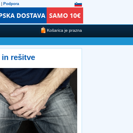
|
Podpora
Košarica je prazna
in rešitve