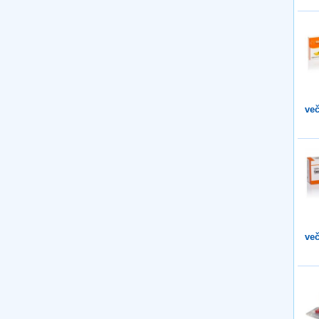
več
več