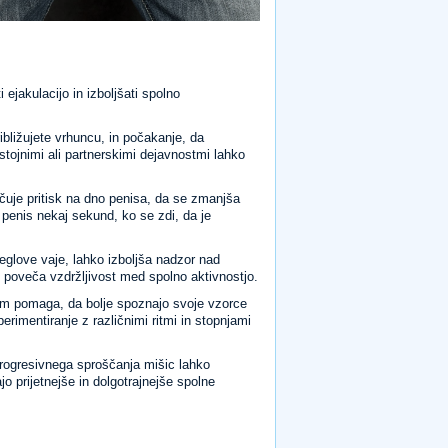
 ejakulacijo in izboljšati spolno
ibližujete vrhuncu, in počakanje, da
tojnimi ali partnerskimi dejavnostmi lahko
čuje pritisk na dno penisa, da se zmanjša
 penis nekaj sekund, ko se zdi, da je
glove vaje, lahko izboljša nadzor nad
n poveča vzdržljivost med spolno aktivnostjo.
m pomaga, da bolje spoznajo svoje vzorce
perimentiranje z različnimi ritmi in stopnjami
progresivnega sproščanja mišic lahko
 prijetnejše in dolgotrajnejše spolne