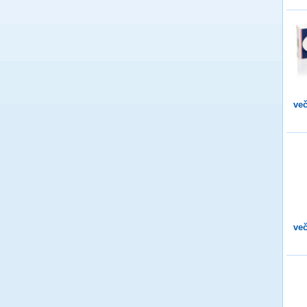
več
več