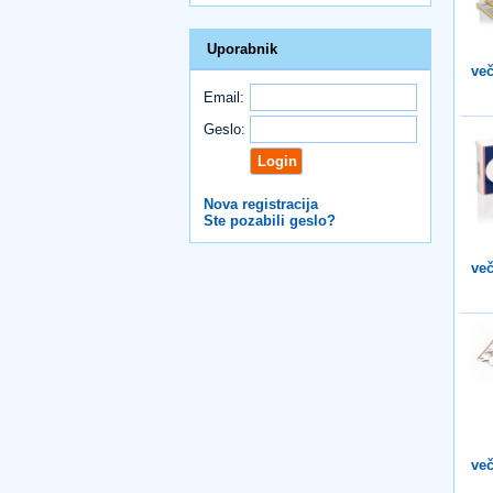
Uporabnik
več
Email:
Geslo:
Nova registracija
Ste pozabili geslo?
več
več