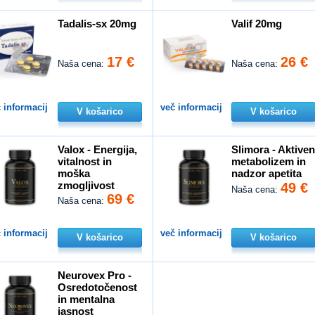
Tadalis-sx 20mg
Valif 20mg
17 €
26 €
Naša cena:
Naša cena:
 informacij
več informacij
V košarico
V košarico
Valox - Energija,
Slimora - Aktive
vitalnost in
metabolizem in
moška
nadzor apetita
zmogljivost
49 €
Naša cena:
69 €
Naša cena:
 informacij
več informacij
V košarico
V košarico
Neurovex Pro -
Osredotočenost
in mentalna
jasnost