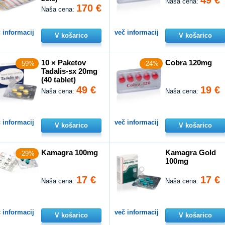
Naša cena:
170 €
Naša cena:
 informacij
več informacij
V košarico
V košarico
10 × Paketov
Cobra 120mg
-59%
-24%
Tadalis-sx 20mg
(40 tablet)
49 €
19 €
Naša cena:
Naša cena:
 informacij
več informacij
V košarico
V košarico
Kamagra 100mg
Kamagra Gold
-29%
100mg
17 €
17 €
Naša cena:
Naša cena:
 informacij
več informacij
V košarico
V košarico