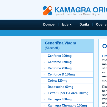
Domov
|
Izdelki
|
Darila
|
Ocene
Generična Viagra
O
(Sildenafil)
Cenforce 100mg
Pre
zna
Cenforce 150mg
med
sti
Cenforce 200mg
in 
Cenforce D 160mg
man
spo
Cobra 120mg
Dia
Dapoxetine 60mg
tel
Extra Super P-Force 200mg
spo
zdr
Kamagra 100mg
nek
Kamagra Chewable 100mg