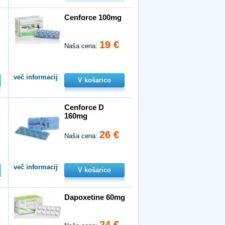
Cenforce 100mg
19 €
Naša cena:
več informacij
V košarico
Cenforce D
160mg
26 €
Naša cena:
več informacij
V košarico
Dapoxetine 60mg
24 €