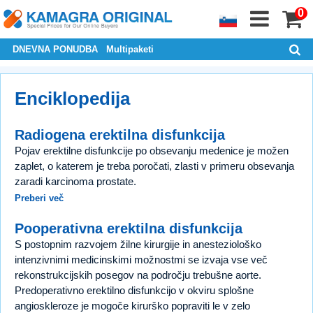
0
DNEVNA PONUDBA
Multipaketi
Enciklopedija
Radiogena erektilna disfunkcija
Pojav erektilne disfunkcije po obsevanju medenice je možen
zaplet, o katerem je treba poročati, zlasti v primeru obsevanja
zaradi karcinoma prostate.
Preberi več
Pooperativna erektilna disfunkcija
S postopnim razvojem žilne kirurgije in anesteziološko
intenzivnimi medicinskimi možnostmi se izvaja vse več
rekonstrukcijskih posegov na področju trebušne aorte.
Predoperativno erektilno disfunkcijo v okviru splošne
angioskleroze je mogoče kirurško popraviti le v zelo