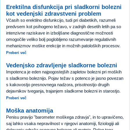
Erektilna disfunkcija pri sladkorni bolezni
kot vedenjski zdravstveni problem
Včasih so erektilno disfunkcijo, tudi pri diabetikih, razumeli
predvsem kot psihogeno težavo, v zadnjih desetih letih pa so
intenzivne raziskave in izboljšane diagnostične možnosti
omogočile veliko bolj poglobljeno razumevanje regulativnih
mehanizmov moške erekcije in možnih patoloških procesov.
Preberi več
Vedenjsko zdravljenje sladkorne bolezni
Impotenca je eden najpogostejših zapletov bolezni pri moških
s sladkorno boleznijo. Pojav težav s potenco je jasno povezan
s kakovostjo presnovnega nadzora, prisotnostjo drugih
dejavnikov tveganja, trajanjem sladkorne bolezni in starostjo.
Preberi več
Moška anatomija
Penisu pravijo "barometer moškega zdravja", in to upravičeno,
saj lahko vsaka nepravilnost v njegovi anatomiji, fiziologiji ali
delovanju odraža osnovno bolezen ali motnjo. Poleg tega