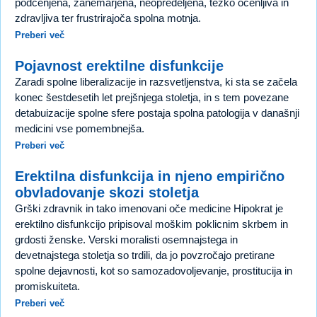
podcenjena, zanemarjena, neopredeljena, težko ocenljiva in
zdravljiva ter frustrirajoča spolna motnja.
Preberi več
Pojavnost erektilne disfunkcije
Zaradi spolne liberalizacije in razsvetljenstva, ki sta se začela
konec šestdesetih let prejšnjega stoletja, in s tem povezane
detabuizacije spolne sfere postaja spolna patologija v današnji
medicini vse pomembnejša.
Preberi več
Erektilna disfunkcija in njeno empirično
obvladovanje skozi stoletja
Grški zdravnik in tako imenovani oče medicine Hipokrat je
erektilno disfunkcijo pripisoval moškim poklicnim skrbem in
grdosti ženske. Verski moralisti osemnajstega in
devetnajstega stoletja so trdili, da jo povzročajo pretirane
spolne dejavnosti, kot so samozadovoljevanje, prostitucija in
promiskuiteta.
Preberi več