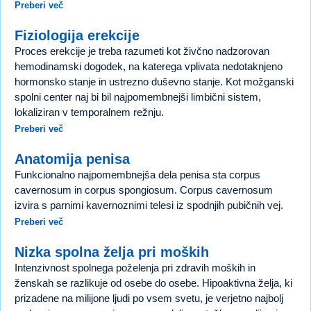
Preberi več
Fiziologija erekcije
Proces erekcije je treba razumeti kot živčno nadzorovan
hemodinamski dogodek, na katerega vplivata nedotaknjeno
hormonsko stanje in ustrezno duševno stanje. Kot možganski
spolni center naj bi bil najpomembnejši limbični sistem,
lokaliziran v temporalnem režnju.
Preberi več
Anatomija penisa
Funkcionalno najpomembnejša dela penisa sta corpus
cavernosum in corpus spongiosum. Corpus cavernosum
izvira s parnimi kavernoznimi telesi iz spodnjih pubičnih vej.
Preberi več
Nizka spolna želja pri moških
Intenzivnost spolnega poželenja pri zdravih moških in
ženskah se razlikuje od osebe do osebe. Hipoaktivna želja, ki
prizadene na milijone ljudi po vsem svetu, je verjetno najbolj