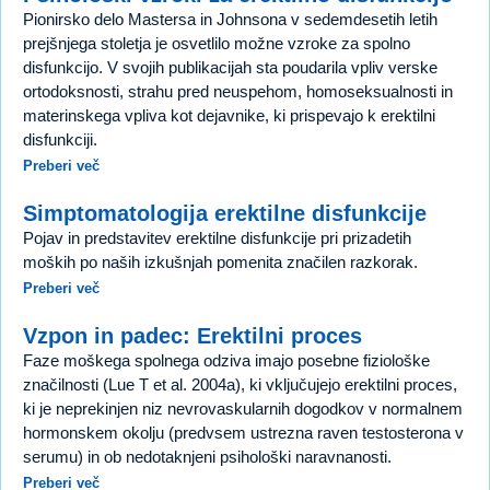
Pionirsko delo Mastersa in Johnsona v sedemdesetih letih
prejšnjega stoletja je osvetlilo možne vzroke za spolno
disfunkcijo. V svojih publikacijah sta poudarila vpliv verske
ortodoksnosti, strahu pred neuspehom, homoseksualnosti in
materinskega vpliva kot dejavnike, ki prispevajo k erektilni
disfunkciji.
Preberi več
Simptomatologija erektilne disfunkcije
Pojav in predstavitev erektilne disfunkcije pri prizadetih
moških po naših izkušnjah pomenita značilen razkorak.
Preberi več
Vzpon in padec: Erektilni proces
Faze moškega spolnega odziva imajo posebne fiziološke
značilnosti (Lue T et al. 2004a), ki vključujejo erektilni proces,
ki je neprekinjen niz nevrovaskularnih dogodkov v normalnem
hormonskem okolju (predvsem ustrezna raven testosterona v
serumu) in ob nedotaknjeni psihološki naravnanosti.
Preberi več