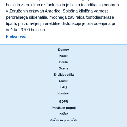
bolnikih z erektilno disfunkcijo in je bil za to indikacijo odobren
v Združenih državah Amerike. Splošna klinična varnost
peroralnega sildenafila, močnega zaviralca fosfodiesteraze
tipa 5, pri zdravljenju erektilne disfunkcije je bila ocenjena pri
več kot 3700 bolnikih.
Preberi več
Domov
|
Izdelki
|
Darila
|
Ocene
|
Enciklopedija
|
Članki
|
FAQ
|
Kontakt
GDPR
|
Pravila in pogoji
|
Plačila
|
Vračila in povračila