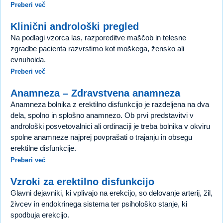
Preberi več
Klinični androloški pregled
Na podlagi vzorca las, razporeditve maščob in telesne
zgradbe pacienta razvrstimo kot moškega, žensko ali
evnuhoida.
Preberi več
Anamneza – Zdravstvena anamneza
Anamneza bolnika z erektilno disfunkcijo je razdeljena na dva
dela, spolno in splošno anamnezo. Ob prvi predstavitvi v
androloški posvetovalnici ali ordinaciji je treba bolnika v okviru
spolne anamneze najprej povprašati o trajanju in obsegu
erektilne disfunkcije.
Preberi več
Vzroki za erektilno disfunkcijo
Glavni dejavniki, ki vplivajo na erekcijo, so delovanje arterij, žil,
živcev in endokrinega sistema ter psihološko stanje, ki
spodbuja erekcijo.