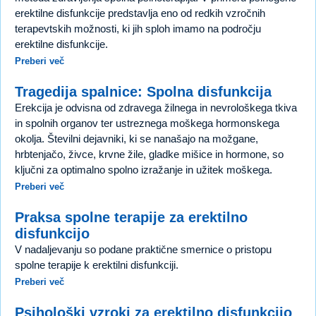
erektilne disfunkcije predstavlja eno od redkih vzročnih
terapevtskih možnosti, ki jih sploh imamo na področju
erektilne disfunkcije.
Preberi več
Tragedija spalnice: Spolna disfunkcija
Erekcija je odvisna od zdravega žilnega in nevrološkega tkiva
in spolnih organov ter ustreznega moškega hormonskega
okolja. Številni dejavniki, ki se nanašajo na možgane,
hrbtenjačo, živce, krvne žile, gladke mišice in hormone, so
ključni za optimalno spolno izražanje in užitek moškega.
Preberi več
Praksa spolne terapije za erektilno
disfunkcijo
V nadaljevanju so podane praktične smernice o pristopu
spolne terapije k erektilni disfunkciji.
Preberi več
Psihološki vzroki za erektilno disfunkcijo