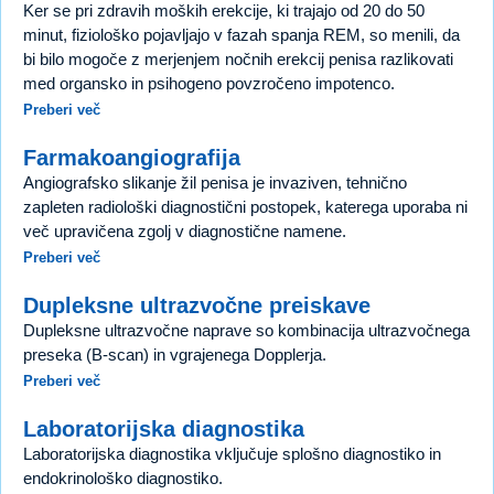
Ker se pri zdravih moških erekcije, ki trajajo od 20 do 50
minut, fiziološko pojavljajo v fazah spanja REM, so menili, da
bi bilo mogoče z merjenjem nočnih erekcij penisa razlikovati
med organsko in psihogeno povzročeno impotenco.
Preberi več
Farmakoangiografija
Angiografsko slikanje žil penisa je invaziven, tehnično
zapleten radiološki diagnostični postopek, katerega uporaba ni
več upravičena zgolj v diagnostične namene.
Preberi več
Dupleksne ultrazvočne preiskave
Dupleksne ultrazvočne naprave so kombinacija ultrazvočnega
preseka (B-scan) in vgrajenega Dopplerja.
Preberi več
Laboratorijska diagnostika
Laboratorijska diagnostika vključuje splošno diagnostiko in
endokrinološko diagnostiko.