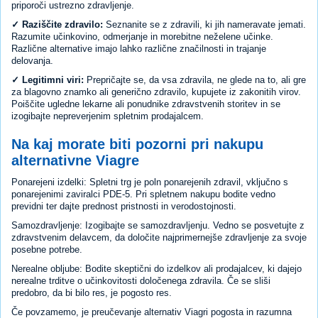
priporoči ustrezno zdravljenje.
✓ Raziščite zdravilo:
Seznanite se z zdravili, ki jih nameravate jemati.
Razumite učinkovino, odmerjanje in morebitne neželene učinke.
Različne alternative imajo lahko različne značilnosti in trajanje
delovanja.
✓ Legitimni viri:
Prepričajte se, da vsa zdravila, ne glede na to, ali gre
za blagovno znamko ali generično zdravilo, kupujete iz zakonitih virov.
Poiščite ugledne lekarne ali ponudnike zdravstvenih storitev in se
izogibajte nepreverjenim spletnim prodajalcem.
Na kaj morate biti pozorni pri nakupu
alternativne Viagre
Ponarejeni izdelki: Spletni trg je poln ponarejenih zdravil, vključno s
ponarejenimi zaviralci PDE-5. Pri spletnem nakupu bodite vedno
previdni ter dajte prednost pristnosti in verodostojnosti.
Samozdravljenje: Izogibajte se samozdravljenju. Vedno se posvetujte z
zdravstvenim delavcem, da določite najprimernejše zdravljenje za svoje
posebne potrebe.
Nerealne obljube: Bodite skeptični do izdelkov ali prodajalcev, ki dajejo
nerealne trditve o učinkovitosti določenega zdravila. Če se sliši
predobro, da bi bilo res, je pogosto res.
Če povzamemo, je preučevanje alternativ Viagri pogosta in razumna