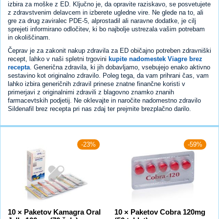
izbira za moške z ED. Ključno je, da opravite raziskavo, se posvetujete
z zdravstvenim delavcem in izberete ugledne vire. Ne glede na to, ali
gre za drug zaviralec PDE-5, alprostadil ali naravne dodatke, je cilj
sprejeti informirano odločitev, ki bo najbolje ustrezala vašim potrebam
in okoliščinam.
Čeprav je za zakonit nakup zdravila za ED običajno potreben zdravniški
recept, lahko v naši spletni trgovini
kupite nadomestek Viagre brez
recepta
. Generična zdravila, ki jih dobavljamo, vsebujejo enako aktivno
sestavino kot originalno zdravilo. Poleg tega, da vam prihrani čas, vam
lahko izbira generičnih zdravil prinese znatne finančne koristi v
primerjavi z originalnimi zdravili z blagovno znamko znanih
farmacevtskih podjetij. Ne oklevajte in naročite nadomestno zdravilo
Sildenafil brez recepta pri nas zdaj ter prejmite brezplačno darilo.
-23%
-59%
10 × Paketov Kamagra Oral
10 × Paketov Cobra 120mg