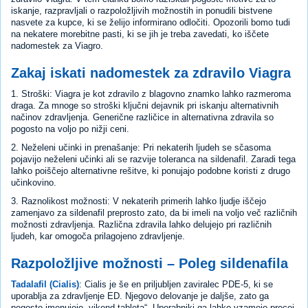
iskanje, razpravljali o razpoložljivih možnostih in ponudili bistvene
nasvete za kupce, ki se želijo informirano odločiti. Opozorili bomo tudi
na nekatere morebitne pasti, ki se jih je treba zavedati, ko iščete
nadomestek za Viagro.
Zakaj iskati nadomestek za zdravilo Viagra
1. Stroški: Viagra je kot zdravilo z blagovno znamko lahko razmeroma
draga. Za mnoge so stroški ključni dejavnik pri iskanju alternativnih
načinov zdravljenja. Generične različice in alternativna zdravila so
pogosto na voljo po nižji ceni.
2. Neželeni učinki in prenašanje: Pri nekaterih ljudeh se sčasoma
pojavijo neželeni učinki ali se razvije toleranca na sildenafil. Zaradi tega
lahko poiščejo alternativne rešitve, ki ponujajo podobne koristi z drugo
učinkovino.
3. Raznolikost možnosti: V nekaterih primerih lahko ljudje iščejo
zamenjavo za sildenafil preprosto zato, da bi imeli na voljo več različnih
možnosti zdravljenja. Različna zdravila lahko delujejo pri različnih
ljudeh, kar omogoča prilagojeno zdravljenje.
Razpoložljive možnosti – Poleg sildenafila
Tadalafil (Cialis)
: Cialis je še en priljubljen zaviralec PDE-5, ki se
uporablja za zdravljenje ED. Njegovo delovanje je daljše, zato ga
pogosto imenujejo „vikend tableta“. Uporabniki ga lahko vzamejo precej