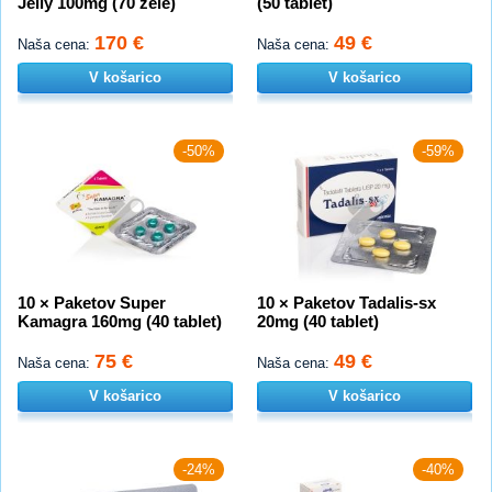
Jelly 100mg (70 žele)
(50 tablet)
170 €
49 €
Naša cena:
Naša cena:
V košarico
V košarico
-50%
-59%
10 × Paketov Super
10 × Paketov Tadalis-sx
Kamagra 160mg (40 tablet)
20mg (40 tablet)
75 €
49 €
Naša cena:
Naša cena:
V košarico
V košarico
-24%
-40%