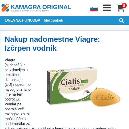
0
DNEVNA PONUDBA
Multipaketi
Nakup nadomestne Viagre:
Izčrpen vodnik
Viagra
(sildenafil) je
pri zdravljenju
erektilne
disfunkcije
(ED) nedvomno
najbolj priznano
ime na tem
področju.
Vendar pa
obstaja več
razlogov, zakaj
moški iščejo
nadomestke za
zdravilo Viagra. V tem članku bomo raziskali pogoste motive za to