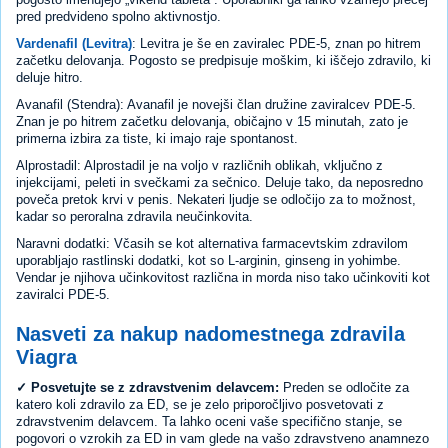
pred predvideno spolno aktivnostjo.
Vardenafil (Levitra)
: Levitra je še en zaviralec PDE-5, znan po hitrem
začetku delovanja. Pogosto se predpisuje moškim, ki iščejo zdravilo, ki
deluje hitro.
Avanafil (Stendra): Avanafil je novejši član družine zaviralcev PDE-5.
Znan je po hitrem začetku delovanja, običajno v 15 minutah, zato je
primerna izbira za tiste, ki imajo raje spontanost.
Alprostadil: Alprostadil je na voljo v različnih oblikah, vključno z
injekcijami, peleti in svečkami za sečnico. Deluje tako, da neposredno
poveča pretok krvi v penis. Nekateri ljudje se odločijo za to možnost,
kadar so peroralna zdravila neučinkovita.
Naravni dodatki: Včasih se kot alternativa farmacevtskim zdravilom
uporabljajo rastlinski dodatki, kot so L-arginin, ginseng in yohimbe.
Vendar je njihova učinkovitost različna in morda niso tako učinkoviti kot
zaviralci PDE-5.
Nasveti za nakup nadomestnega zdravila
Viagra
✓ Posvetujte se z zdravstvenim delavcem:
Preden se odločite za
katero koli zdravilo za ED, se je zelo priporočljivo posvetovati z
zdravstvenim delavcem. Ta lahko oceni vaše specifično stanje, se
pogovori o vzrokih za ED in vam glede na vašo zdravstveno anamnezo