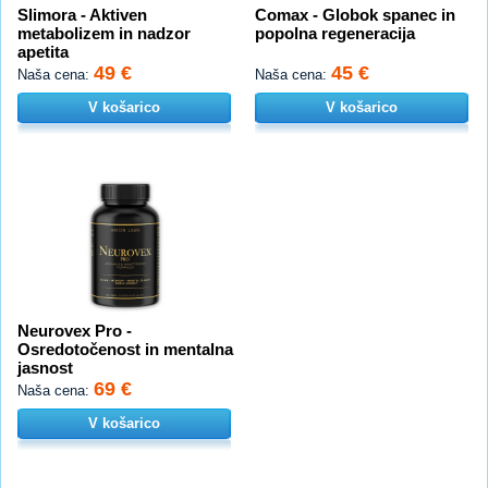
Slimora - Aktiven
Comax - Globok spanec in
metabolizem in nadzor
popolna regeneracija
apetita
49 €
45 €
Naša cena:
Naša cena:
V košarico
V košarico
Neurovex Pro -
Osredotočenost in mentalna
jasnost
69 €
Naša cena:
V košarico