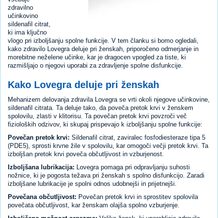
zdravilno
učinkovino
sildenafil citrat,
ki ima ključno
vlogo pri izboljšanju spolne funkcije. V tem članku si bomo ogledali,
kako zdravilo Lovegra deluje pri ženskah, priporočeno odmerjanje in
morebitne neželene učinke, kar je dragocen vpogled za tiste, ki
razmišljajo o njegovi uporabi za zdravljenje spolne disfunkcije.
Kako Lovegra deluje pri ženskah
Mehanizem delovanja zdravila Lovegra se vrti okoli njegove učinkovine,
sildenafil citrata. Ta deluje tako, da poveča pretok krvi v ženskem
spolovilu, zlasti v klitorisu. Ta povečan pretok krvi povzroči več
fizioloških odzivov, ki skupaj prispevajo k izboljšanju spolne funkcije:
Povečan pretok krvi:
Sildenafil citrat, zaviralec fosfodiesteraze tipa 5
(PDE5), sprosti krvne žile v spolovilu, kar omogoči večji pretok krvi. Ta
izboljšan pretok krvi poveča občutljivost in vzburjenost.
Izboljšana lubrikacija:
Lovegra pomaga pri odpravljanju suhosti
nožnice, ki je pogosta težava pri ženskah s spolno disfunkcijo. Zaradi
izboljšane lubrikacije je spolni odnos udobnejši in prijetnejši.
Povečana občutljivost:
Povečan pretok krvi in sprostitev spolovila
povečata občutljivost, kar ženskam olajša spolno vzburjenje.