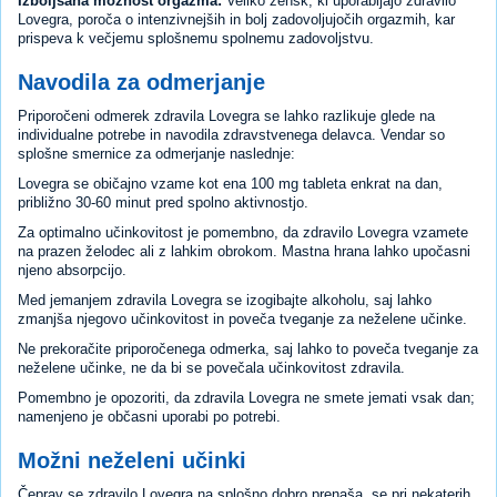
Izboljšana možnost orgazma:
Veliko žensk, ki uporabljajo zdravilo
Lovegra, poroča o intenzivnejših in bolj zadovoljujočih orgazmih, kar
prispeva k večjemu splošnemu spolnemu zadovoljstvu.
Navodila za odmerjanje
Priporočeni odmerek zdravila Lovegra se lahko razlikuje glede na
individualne potrebe in navodila zdravstvenega delavca. Vendar so
splošne smernice za odmerjanje naslednje:
Lovegra se običajno vzame kot ena 100 mg tableta enkrat na dan,
približno 30-60 minut pred spolno aktivnostjo.
Za optimalno učinkovitost je pomembno, da zdravilo Lovegra vzamete
na prazen želodec ali z lahkim obrokom. Mastna hrana lahko upočasni
njeno absorpcijo.
Med jemanjem zdravila Lovegra se izogibajte alkoholu, saj lahko
zmanjša njegovo učinkovitost in poveča tveganje za neželene učinke.
Ne prekoračite priporočenega odmerka, saj lahko to poveča tveganje za
neželene učinke, ne da bi se povečala učinkovitost zdravila.
Pomembno je opozoriti, da zdravila Lovegra ne smete jemati vsak dan;
namenjeno je občasni uporabi po potrebi.
Možni neželeni učinki
Čeprav se zdravilo Lovegra na splošno dobro prenaša, se pri nekaterih