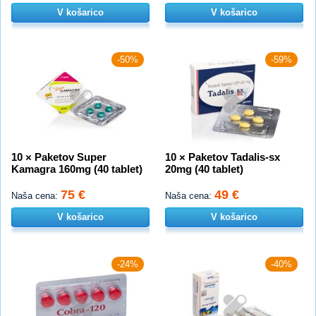
V košarico
V košarico
-50%
-59%
10 × Paketov Super
10 × Paketov Tadalis-sx
Kamagra 160mg (40 tablet)
20mg (40 tablet)
75 €
49 €
Naša cena:
Naša cena:
V košarico
V košarico
-24%
-40%