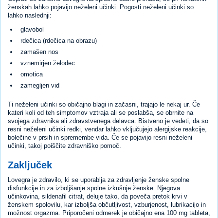
ženskah lahko pojavijo neželeni učinki. Pogosti neželeni učinki so
lahko naslednji:
glavobol
rdečica (rdečica na obrazu)
zamašen nos
vznemirjen želodec
omotica
zamegljen vid
Ti neželeni učinki so običajno blagi in začasni, trajajo le nekaj ur. Če
kateri koli od teh simptomov vztraja ali se poslabša, se obrnite na
svojega zdravnika ali zdravstvenega delavca. Bistveno je vedeti, da so
resni neželeni učinki redki, vendar lahko vključujejo alergijske reakcije,
bolečine v prsih in spremembe vida. Če se pojavijo resni neželeni
učinki, takoj poiščite zdravniško pomoč.
Zaključek
Lovegra je zdravilo, ki se uporablja za zdravljenje ženske spolne
disfunkcije in za izboljšanje spolne izkušnje ženske. Njegova
učinkovina, sildenafil citrat, deluje tako, da poveča pretok krvi v
ženskem spolovilu, kar izboljša občutljivost, vzburjenost, lubrikacijo in
možnost orgazma. Priporočeni odmerek je običajno ena 100 mg tableta,