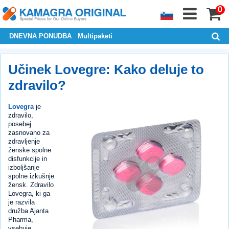
0
DNEVNA PONUDBA
Multipaketi
Učinek Lovegre: Kako deluje to
zdravilo?
Lovegra
je
zdravilo,
posebej
zasnovano za
zdravljenje
ženske spolne
disfunkcije in
izboljšanje
spolne izkušnje
žensk. Zdravilo
Lovegra, ki ga
je razvila
družba Ajanta
Pharma,
vsebuje