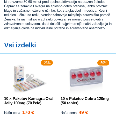
ki se vzame 30-60 minut pred spolno aktivnostjo na prazen želodec.
Čeprav se zdravilo Lovegra na splošno dobro prenaša, lahko povzroči
blage in začasne neželene učinke, kot sta glavobol in rdečica. Resni
neželeni učinki so redki, vendar zahtevajo takojšnjo zdravniško pomoč.
Ženske, ki razmišljajo o zdravilu Lovegra, se morajo posvetovati z
zdravstvenim delavcem, da bi določili najprimernejši načrt zdravljenja in
odmerjanje glede na individualne potrebe in zdravstveno anamnezo.
Vsi izdelki
-23%
-59%
10 × Paketov Kamagra Oral
10 × Paketov Cobra 120mg
Jelly 100mg (70 žele)
(50 tablet)
170 €
49 €
Naša cena:
Naša cena: