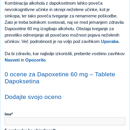
Kombinacija alkohola z dapoksetinom lahko poveča
nevrokognitivne učinke in okrepi neželene učinke, kot je
sinkopa, ter tako poveča tveganje za nenamerne poškodbe.
Zato je treba bolnikom svetovati, naj se med jemanjem zdravila
Dapoxetine 60 mg izogibajo alkoholu. Obstaja tveganje za
preveliko odmerjanje ali povečano možnost pojava neželenih
učinkov. Več podrobnosti je na voljo pod zavihkom
Uporaba
.
Da bi zdravilo, kar najbolje izkoristili, preberite vsebino zavihkov
Nasveti
in
Opozorilo
.
0 ocene za Dapoxetine 60 mg – Tablete
Dapoksetina
Dodajte svojo oceno
Ime*