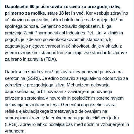
Dapoksetin 60 je učinkovito zdravilo za prezgodnji izliv,
primerno za moške, stare 18 let in več.
Ker vsebuje zdravilno
učinkovino dapoksetin, lahko bolniki bolje nadzorujejo dolžino
spolnega odnosa. Generično zdravilo dapoksetin, ki ga
proizvaja Zenit Pharmaceutical Industries Pvt. Ltd. v kliničnih
pogojih, je izdelano po visokokakovostnih standardih, ki
zagotavljajo njegovo varnost in učinkovitost, da je v skladu z
vsemi evropskimi standardi in izpolnjuje vse standarde Uprave
za hrano in zdravila (FDA).
Dapoksetin spada v družino zaviralcev ponovnega privzema
serotonina (SSRI). Je edino zdravilo z regulativno odobritvijo za
zdravljenje prezgodnjega izliva. Mehanizem delovanja
dapoksetina naj bi bil povezan z zaviranjem ponovnega
privzema serotonina v nevronih in posledičnim potenciranjem
delovanja nevrotransmiterja. Generični dapoksetin zavira
refleks ejakulacijskega izmetavanja z delovanjem na
supraspinalni ravni v lateralnem paragigantoceličnem jedru
(LPGi). Zdravilo lahko podaljša čas med spolnim vzburjenjem in
vrhuncem.