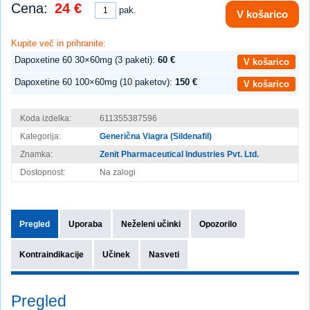
Cena:
24 €
pak.
V košarico
Kupite več in prihranite:
Dapoxetine 60 30×60mg (3 paketi):
60 €
V košarico
Dapoxetine 60 100×60mg (10 paketov):
150 €
V košarico
Koda izdelka:
611355387596
Kategorija:
Generična Viagra (Sildenafil)
Znamka:
Zenit Pharmaceutical Industries Pvt. Ltd.
Dostopnost:
Na zalogi
Pregled
Uporaba
Neželeni učinki
Opozorilo
Kontraindikacije
Učinek
Nasveti
Pregled