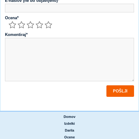
E-naslov (ne bo objavljeno)*
Ocena*
Komentiraj*
Domov
|
Izdelki
|
Darila
|
Ocene